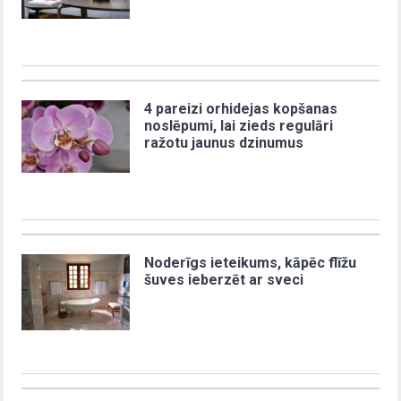
4 pareizi orhidejas kopšanas
noslēpumi, lai zieds regulāri
ražotu jaunus dzinumus
Noderīgs ieteikums, kāpēc flīžu
šuves ieberzēt ar sveci