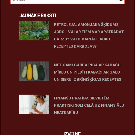
JAUNĀKIE RAKSTI
PETROLEJA, AMONJAKA ŠĶĪDUMS,
JODS… VAI AR TIEM VAR APSTRĀDĀT
DĀRZU? VAI DĪVAINĀS LAUKU
RECEPTES DARBOJAS?
June 25, 2026
NETICAMI GARDA PICA AR KABAČU
MĪKLU UN PILDĪTI KABAČI AR GAĻU
UN SIERU: 2 BRĪNIŠĶĪGAS RECEPTES
June 25, 2026
FINANŠU PRATĪBA SIEVIETĒM:
PRAKTISKI SOĻI CEĻĀ UZ FINANSIĀLU
NEATKARĪBU
June 11, 2026
IZVĒLNE