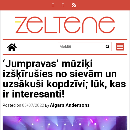
Skip
to
content
‘Jumpravas’ mūziķi
izšķīrušies no sievām un
uzsākuši kopdzīvi; lūk, kas
ir interesanti!
Aigars Andersons
Posted on
05/07/2022
by