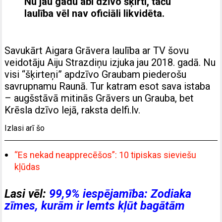
Nu jau gadu abi dzīvo šķirti, taču
laulība vēl nav oficiāli likvidēta.
Savukārt Aigara Grāvera laulība ar TV šovu
veidotāju Aiju Strazdiņu izjuka jau 2018. gadā. Nu
visi “šķirteņi” apdzīvo Graubam piederošu
savrupnamu Raunā. Tur katram esot sava istaba
– augšstāvā mitinās Grāvers un Grauba, bet
Krēsla dzīvo lejā, raksta delfi.lv.
Izlasi arī šo
“Es nekad neapprecēšos”: 10 tipiskas sieviešu
kļūdas
Lasi vēl:
99,9% iespējamība: Zodiaka
zīmes, kurām ir lemts kļūt bagātām