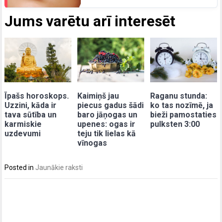
Jums varētu arī interesēt
Īpašs horoskops.
Kaimiņš jau
Raganu stunda:
Uzzini, kāda ir
piecus gadus šādi
ko tas nozīmē, ja
tava sūtība un
baro jāņogas un
bieži pamostaties
karmiskie
upenes: ogas ir
pulksten 3:00
uzdevumi
teju tik lielas kā
vīnogas
Posted in
Jaunākie raksti
Post
navigation