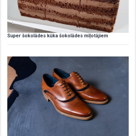
Super šokolādes kūka šokolādes mīļotājiem