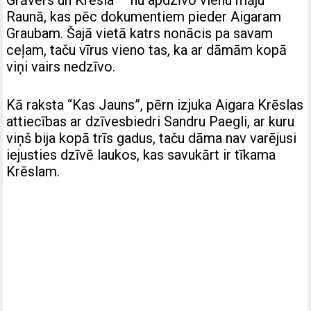
Grāvers un Krēsla – nu apdzīvo vienu māju
Raunā, kas pēc dokumentiem pieder Aigaram
Graubam. Šajā vietā katrs nonācis pa savam
ceļam, taču vīrus vieno tas, ka ar dāmām kopā
viņi vairs nedzīvo.
Kā raksta “Kas Jauns”, pērn izjuka Aigara Krēslas
attiecības ar dzīvesbiedri Sandru Paegli, ar kuru
viņš bija kopā trīs gadus, taču dāma nav varējusi
iejusties dzīvē laukos, kas savukārt ir tīkama
Krēslam.