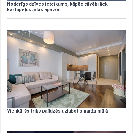
Noderīgs dzīves ieteikums, kāpēc cilvēki liek
kartupeļus ādas apavos
Vienkāršs triks palīdzēs uzlabot smaržu mājā