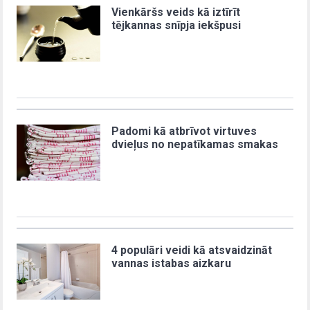
Vienkāršs veids kā iztīrīt
tējkannas snīpja iekšpusi
Padomi kā atbrīvot virtuves
dvieļus no nepatīkamas smakas
4 populāri veidi kā atsvaidzināt
vannas istabas aizkaru