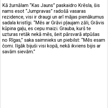
Kā žurnālam “Kas Jauns” paskaidro Krēsla, šis
nams esot “Jumpravas” radošā vasaras
rezidence, visi ir draugi un arī mājas pienākumus
sadala kristīgi. “Mēs ar Grāvi pļaujam zāli, Grāvis
kūpina gaļu, es cepu maizi. Grauba, kurš te
uzturas retāk nekā mēs, šeit pārsvarā atpūšas
no Rīgas,” saka saimnieks un piebilst: “Mēs esam
čomi. Ilgāk bijuši visi kopā, nekā ikviens bijis ar
savām sievām.”