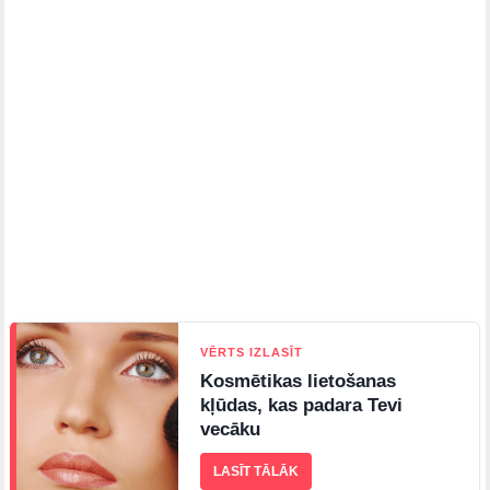
VĒRTS IZLASĪT
Kosmētikas lietošanas
kļūdas, kas padara Tevi
vecāku
LASĪT TĀLĀK