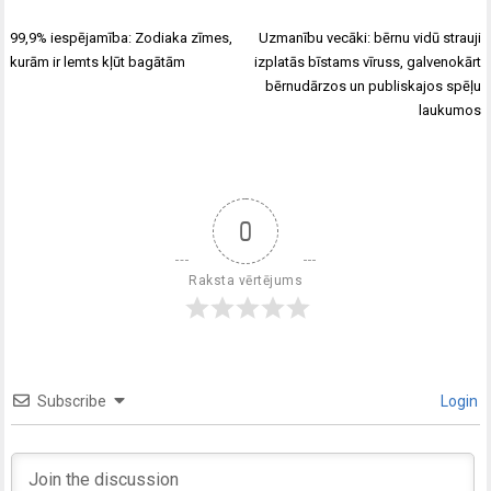
99,9% iespējamība: Zodiaka zīmes,
Uzmanību vecāki: bērnu vidū strauji
kurām ir lemts kļūt bagātām
izplatās bīstams vīruss, galvenokārt
bērnudārzos un publiskajos spēļu
laukumos
0
Raksta vērtējums
Subscribe
Login