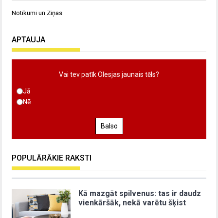
Notikumi un Ziņas
APTAUJA
Vai tev patīk Olesjas jaunais tēls?
Jā
Nē
Balso
POPULĀRĀKIE RAKSTI
Kā mazgāt spilvenus: tas ir daudz
vienkāršāk, nekā varētu šķist