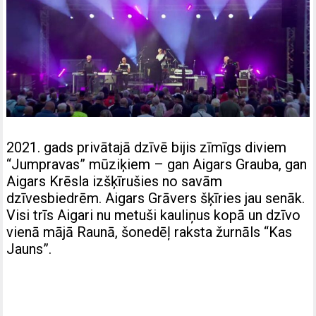
2021. gads privātajā dzīvē bijis zīmīgs diviem
“Jumpravas” mūziķiem – gan Aigars Grauba, gan
Aigars Krēsla izšķīrušies no savām
dzīvesbiedrēm. Aigars Grāvers šķīries jau senāk.
Visi trīs Aigari nu metuši kauliņus kopā un dzīvo
vienā mājā Raunā, šonedēļ raksta žurnāls “Kas
Jauns”.