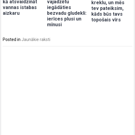
kā atsvaidzināt
vajadzētu
kreklu, un mēs
vannas istabas
iegādāties
tev pateiksim,
aizkaru
bezvadu gludekli:
kāds būs tavs
ierīces plusi un
topošais vīrs
mīnusi
Posted in
Jaunākie raksti
Post
navigation