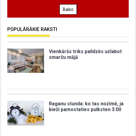
Balso
POPULĀRĀKIE RAKSTI
Vienkāršs triks palīdzēs uzlabot
smaržu mājā
Raganu stunda: ko tas nozīmē, ja
bieži pamostaties pulksten 3:00