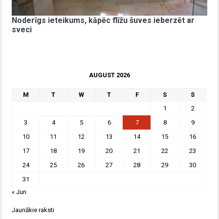
Noderīgs ieteikums, kāpēc flīžu šuves ieberzēt ar
sveci
AUGUST 2026
M
T
W
T
F
S
S
1
2
3
4
5
6
7
8
9
10
11
12
13
14
15
16
17
18
19
20
21
22
23
24
25
26
27
28
29
30
31
« Jun
Jaunākie raksti