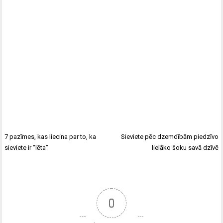
7 pazīmes, kas liecina par to, ka
Sieviete pēc dzemdībām piedzīvo
sieviete ir “lēta”
lielāko šoku savā dzīvē
0