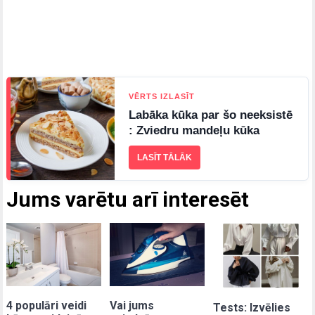
VĒRTS IZLASĪT
Labāka kūka par šo neeksistē
: Zviedru mandeļu kūka
LASĪT TĀLĀK
Jums varētu arī interesēt
4 populāri veidi
Vai jums
Tests: Izvēlies