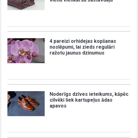
4 pareizi orhidejas kopšanas
noslēpumi, lai zieds regulāri
ražotu jaunus dzinumus
Noderīgs dzīves ieteikums, kāpēc
cilvēki liek kartupeļus ādas
apavos