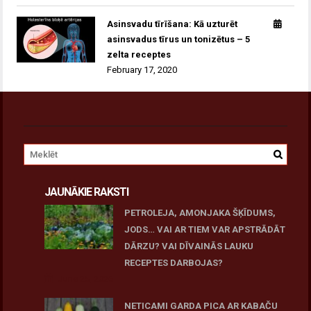
Asinsvadu tīrīšana: Kā uzturēt
asinsvadus tīrus un tonizētus – 5
zelta receptes
February 17, 2020
JAUNĀKIE RAKSTI
PETROLEJA, AMONJAKA ŠĶĪDUMS,
JODS… VAI AR TIEM VAR APSTRĀDĀT
DĀRZU? VAI DĪVAINĀS LAUKU
RECEPTES DARBOJAS?
June 25, 2026
NETICAMI GARDA PICA AR KABAČU