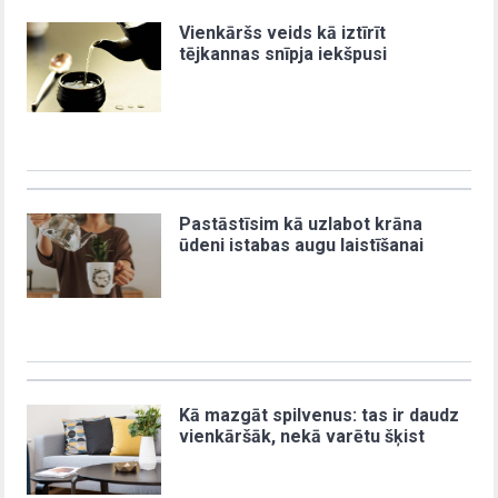
Vienkāršs veids kā iztīrīt
tējkannas snīpja iekšpusi
Pastāstīsim kā uzlabot krāna
ūdeni istabas augu laistīšanai
Kā mazgāt spilvenus: tas ir daudz
vienkāršāk, nekā varētu šķist