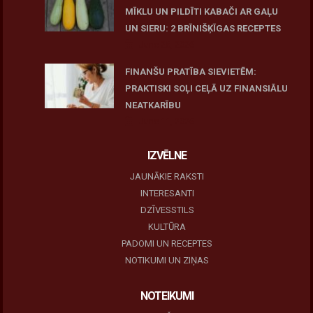
MĪKLU UN PILDĪTI KABAČI AR GAĻU
UN SIERU: 2 BRĪNIŠĶĪGAS RECEPTES
June 25, 2026
FINANŠU PRATĪBA SIEVIETĒM:
PRAKTISKI SOĻI CEĻĀ UZ FINANSIĀLU
NEATKARĪBU
June 11, 2026
IZVĒLNE
JAUNĀKIE RAKSTI
INTERESANTI
DZĪVESSTILS
KULTŪRA
PADOMI UN RECEPTES
NOTIKUMI UN ZIŅAS
NOTEIKUMI