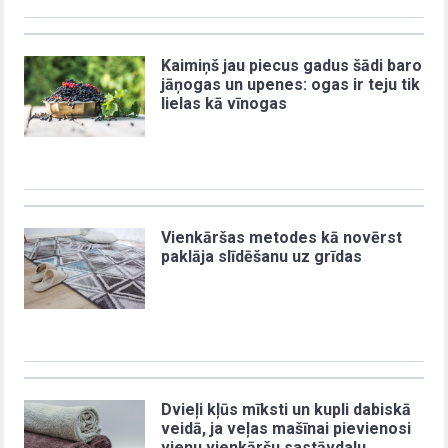
Kaimiņš jau piecus gadus šādi baro
jāņogas un upenes: ogas ir teju tik
lielas kā vīnogas
Vienkāršas metodes kā novērst
paklāja slīdēšanu uz grīdas
Dvieļi kļūs mīksti un kupli dabiskā
veidā, ja veļas mašīnai pievienosi
vienu vienkāršu sastāvdaļu