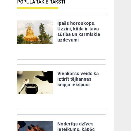
POPULĀRĀKIE RAKSTI
Īpašs horoskops.
Uzzini, kāda ir tava
sūtība un karmiskie
uzdevumi
Vienkāršs veids kā
iztīrīt tējkannas
snīpja iekšpusi
Noderīgs dzīves
ieteikums, kāpēc