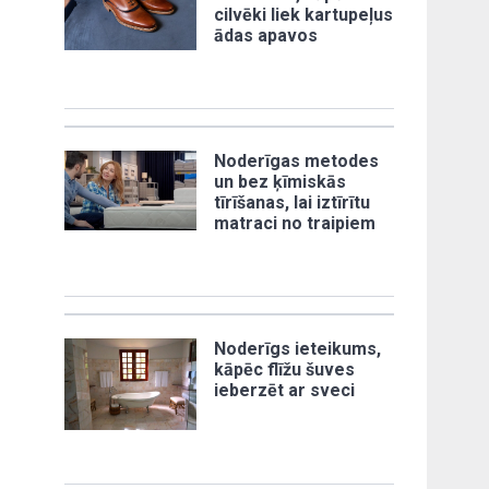
cilvēki liek kartupeļus
ādas apavos
Noderīgas metodes
un bez ķīmiskās
tīrīšanas, lai iztīrītu
matraci no traipiem
Noderīgs ieteikums,
kāpēc flīžu šuves
ieberzēt ar sveci