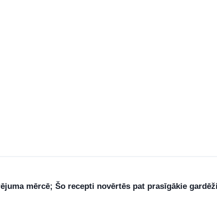
rējuma mērcē; Šo recepti novērtēs pat prasīgākie gardēž