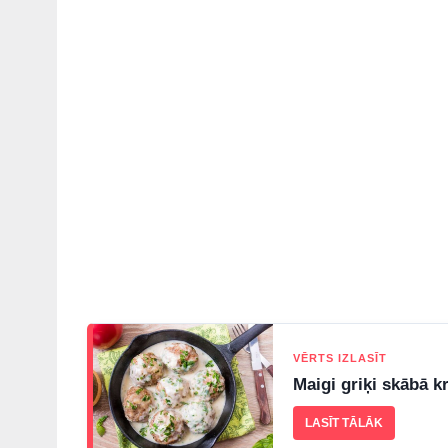
VĒRTS IZLASĪT
Maigi griķi skābā k
LASĪT TĀLĀK