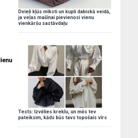
Dvieļi kļūs mīksti un kupli dabiskā veidā,
ja veļas mašīnai pievienosi vienu
vienkāršu sastāvdaļu
dienu
Tests: Izvēlies kreklu, un mēs tev
pateiksim, kāds būs tavs topošais vīrs