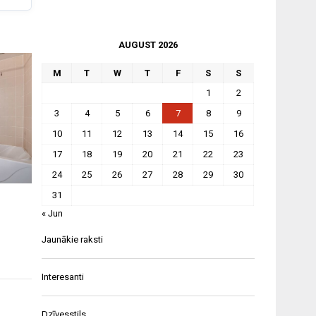
AUGUST 2026
M
T
W
T
F
S
S
1
2
3
4
5
6
7
8
9
10
11
12
13
14
15
16
17
18
19
20
21
22
23
24
25
26
27
28
29
30
31
t
« Jun
Jaunākie raksti
Interesanti
Dzīvesstils