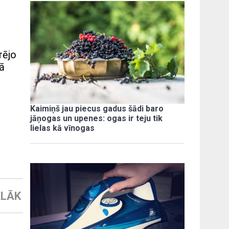
rējo
kā
Kaimiņš jau piecus gadus šādi baro
jāņogas un upenes: ogas ir teju tik
lielas kā vīnogas
LĀK