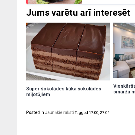
Jums varētu arī interesēt
Vienkāršs
Super šokolādes kūka šokolādes
smaržu m
mīļotājiem
Posted in
Jaunākie raksti
Tagged
17:00
,
27.04
Post
navigation