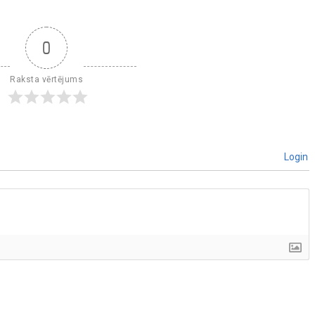
0
Raksta vērtējums
Login
]