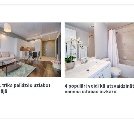
 triks palīdzēs uzlabot
4 populāri veidi kā atsvaidzinā
ājā
vannas istabas aizkaru