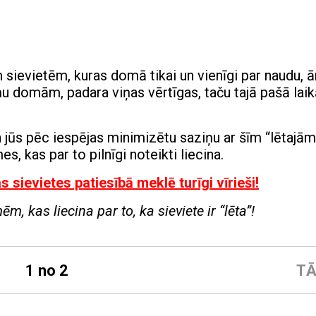
sievietēm, kuras domā tikai un vienīgi par naudu, ā
u domām, padara viņas vērtīgas, taču tajā pašā lai
 jūs pēc iespējas minimizētu saziņu ar šīm “lētajām
 kas par to pilnīgi noteikti liecina.
 sievietes patiesībā meklē turīgi vīrieši!
, kas liecina par to, ka sieviete ir “lēta”!
1 no 2
TĀ