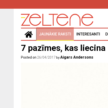
Skip
to
content
JAUNĀKIE RAKSTI
INTERESANTI
D
7 pazīmes, kas liecina p
Aigars Andersons
Posted on
26/04/2017
by