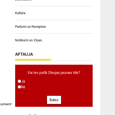
Kultūra
Padomi un Receptes
Notikumi un Ziņas
APTAUJA
Vai tev patīk Olesjas jaunais tēls?
Jā
Nē
Balso
īkumiem!