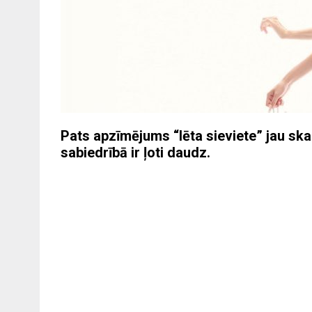
Pats apzīmējums “lēta sieviete” jau skan
sabiedrībā ir ļoti daudz.