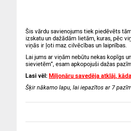
Šis vārdu savienojums tiek piedēvēts tām 
izskatu un dažādām lietām, kuras, pēc viņ
viņās ir ļoti maz cilvēcības un laipnības.
Lai jums ar viņām nebūtu nekas kopīgs un
sievietēm”, esam apkopojuši dažas pazīmes,
Lasi vēl:
Miljonāru savedēja atklāj, kādas
Šķir nākamo lapu, lai iepazītos ar 7 pazīmēm