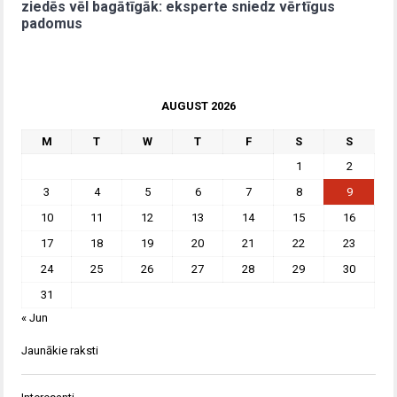
ziedēs vēl bagātīgāk: eksperte sniedz vērtīgus
padomus
AUGUST 2026
M
T
W
T
F
S
S
1
2
3
4
5
6
7
8
9
10
11
12
13
14
15
16
17
18
19
20
21
22
23
24
25
26
27
28
29
30
31
« Jun
Jaunākie raksti