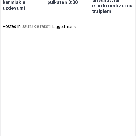
karmiskie
pulksten 3:00
iztīrītu matraci no
uzdevumi
traipiem
Posted in
Jaunākie raksti
Tagged
mans
Post
navigation