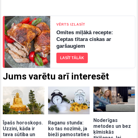
VĒRTS IZLASĪT
Omītes mīļākā recepte:
Ceptas tītara ciskas ar
garšaugiem
LASĪT TĀLĀK
Jums varētu arī interesēt
Noderīgas
Īpašs horoskops.
Raganu stunda:
metodes un bez
Uzzini, kāda ir
ko tas nozīmē, ja
ķīmiskās
tava sūtība un
bieži pamostaties
tīrīšanas, lai