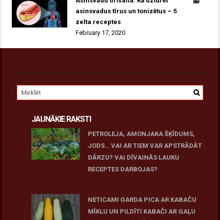
Asinsvadu tīrīšana: Kā uzturēt
asinsvadus tīrus un tonizētus – 5
zelta receptes
February 17, 2020
JAUNĀKIE RAKSTI
PETROLEJA, AMONJAKA ŠĶĪDUMS,
JODS… VAI AR TIEM VAR APSTRĀDĀT
DĀRZU? VAI DĪVAINĀS LAUKU
RECEPTES DARBOJAS?
June 25, 2026
NETICAMI GARDA PICA AR KABAČU
MĪKLU UN PILDĪTI KABAČI AR GAĻU