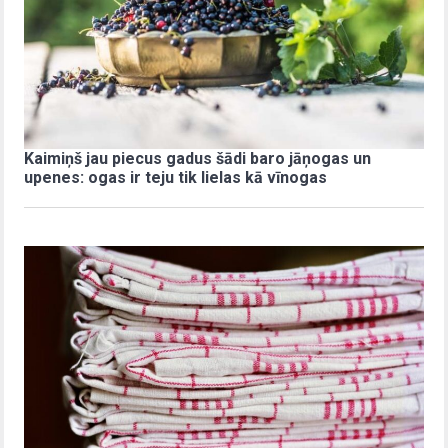
Kaimiņš jau piecus gadus šādi baro jāņogas un
upenes: ogas ir teju tik lielas kā vīnogas