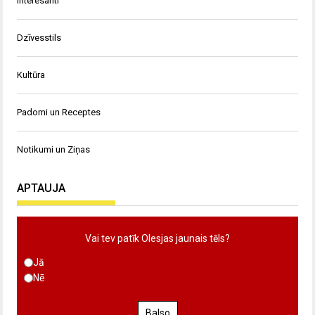
Interesanti
Dzīvesstils
Kultūra
Padomi un Receptes
Notikumi un Ziņas
APTAUJA
Vai tev patīk Olesjas jaunais tēls?
Jā
Nē
Balso