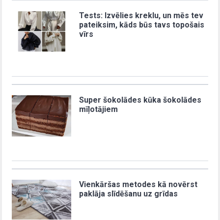
Tests: Izvēlies kreklu, un mēs tev
pateiksim, kāds būs tavs topošais
vīrs
Super šokolādes kūka šokolādes
mīļotājiem
Vienkāršas metodes kā novērst
paklāja slīdēšanu uz grīdas