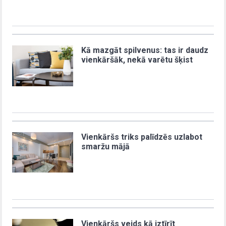
Kā mazgāt spilvenus: tas ir daudz
vienkāršāk, nekā varētu šķist
Vienkāršs triks palīdzēs uzlabot
smaržu mājā
Vienkāršs veids kā iztīrīt