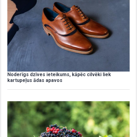
Noderīgs dzīves ieteikums, kāpēc cilvēki liek
kartupeļus ādas apavos