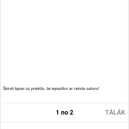
Šķirsti lapas uz priekšu, lai iepazītos ar raksta saturu!
1 no 2
TĀLĀK