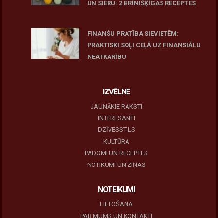
UN SIERU: 2 BRĪNIŠĶĪGAS RECEPTES
June 25, 2026
FINANŠU PRATĪBA SIEVIETĒM:
PRAKTISKI SOĻI CEĻĀ UZ FINANSIĀLU
NEATKARĪBU
June 11, 2026
IZVĒLNE
JAUNĀKIE RAKSTI
INTERESANTI
DZĪVESSTILS
KULTŪRA
PADOMI UN RECEPTES
NOTIKUMI UN ZIŅAS
NOTEIKUMI
LIETOŠANA
PAR MUMS UN KONTAKTI