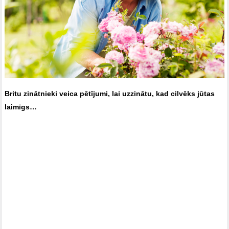
Britu zinātnieki veica pētījumi, lai uzzinātu, kad cilvēks jūtas
laimīgs…