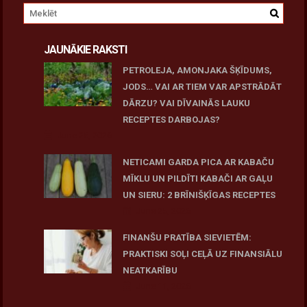
JAUNĀKIE RAKSTI
PETROLEJA, AMONJAKA ŠĶĪDUMS,
JODS… VAI AR TIEM VAR APSTRĀDĀT
DĀRZU? VAI DĪVAINĀS LAUKU
RECEPTES DARBOJAS?
June 25, 2026
NETICAMI GARDA PICA AR KABAČU
MĪKLU UN PILDĪTI KABAČI AR GAĻU
UN SIERU: 2 BRĪNIŠĶĪGAS RECEPTES
June 25, 2026
FINANŠU PRATĪBA SIEVIETĒM:
PRAKTISKI SOĻI CEĻĀ UZ FINANSIĀLU
NEATKARĪBU
June 11, 2026