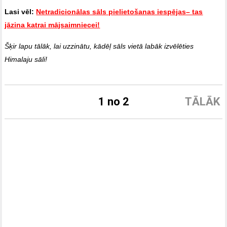
Lasi vēl:
Netradicionālas sāls pielietošanas iespējas– tas
jāzina katrai mājsaimniecei!
Šķir lapu tālāk, lai uzzinātu, kādēļ sāls vietā labāk izvēlēties
Himalaju sāli!
1 no 2
TĀLĀK