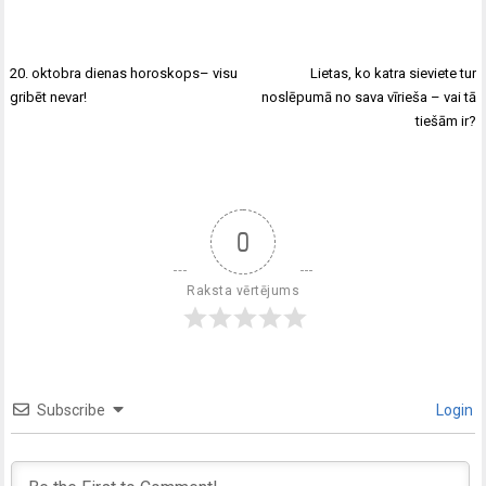
20. oktobra dienas horoskops– visu
Lietas, ko katra sieviete tur
gribēt nevar!
noslēpumā no sava vīrieša – vai tā
tiešām ir?
0
Raksta vērtējums
Subscribe
Login