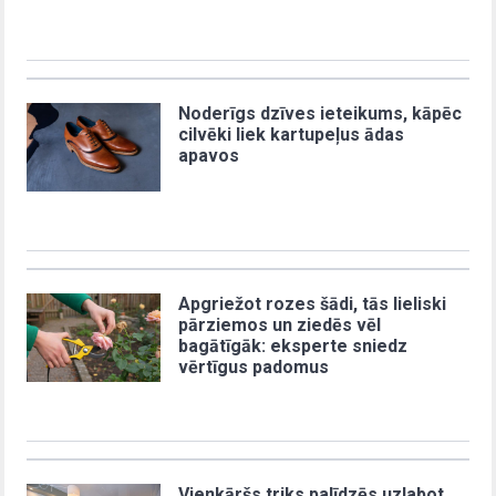
Noderīgs dzīves ieteikums, kāpēc
cilvēki liek kartupeļus ādas
apavos
Apgriežot rozes šādi, tās lieliski
pārziemos un ziedēs vēl
bagātīgāk: eksperte sniedz
vērtīgus padomus
Vienkāršs triks palīdzēs uzlabot