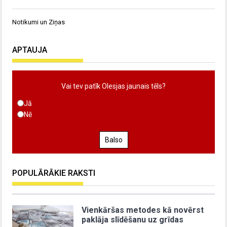
Notikumi un Ziņas
APTAUJA
Vai tev patīk Olesjas jaunais tēls?
Jā
Nē
Balso
POPULĀRĀKIE RAKSTI
Vienkāršas metodes kā novērst
paklāja slīdēšanu uz grīdas