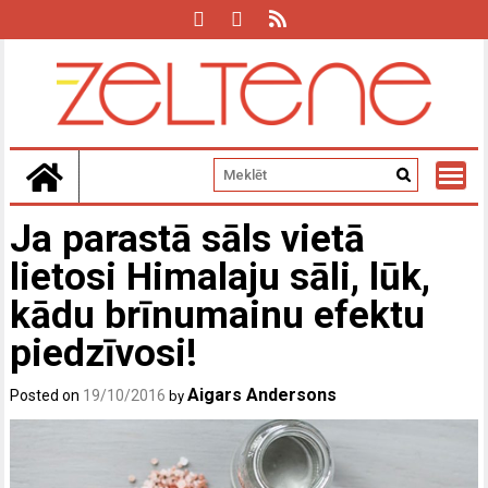
Skip
to
content
Ja parastā sāls vietā
lietosi Himalaju sāli, lūk,
kādu brīnumainu efektu
piedzīvosi!
Aigars Andersons
Posted on
19/10/2016
by