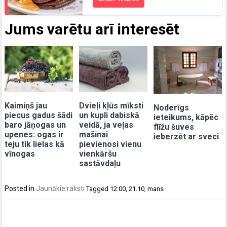
Jums varētu arī interesēt
Kaimiņš jau
Dvieļi kļūs mīksti
Noderīgs
piecus gadus šādi
un kupli dabiskā
ieteikums, kāpēc
baro jāņogas un
veidā, ja veļas
flīžu šuves
upenes: ogas ir
mašīnai
ieberzēt ar sveci
teju tik lielas kā
pievienosi vienu
vīnogas
vienkāršu
sastāvdaļu
Posted in
Jaunākie raksti
Tagged
12:00
,
21.10
,
mans
Post
navigation