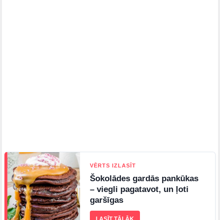
VĒRTS IZLASĪT
Šokolādes gardās pankūkas
– viegli pagatavot, un ļoti
garšīgas
LASĪT TĀLĀK