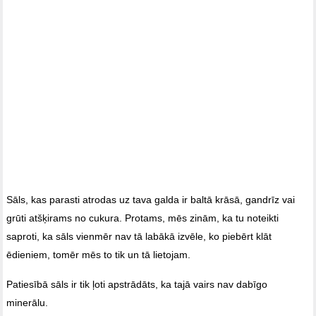
Sāls, kas parasti atrodas uz tava galda ir baltā krāsā, gandrīz vai
grūti atšķirams no cukura. Protams, mēs zinām, ka tu noteikti
saproti, ka sāls vienmēr nav tā labākā izvēle, ko piebērt klāt
ēdieniem, tomēr mēs to tik un tā lietojam.
Patiesībā sāls ir tik ļoti apstrādāts, ka tajā vairs nav dabīgo
minerālu.