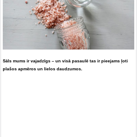
Sāls mums ir vajadzīgs – un visā pasaulē tas ir pieejams ļoti
plašos apmēros un lielos daudzumos.