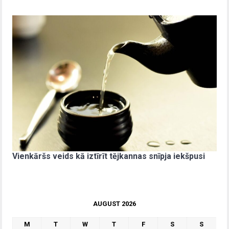
Vienkāršs veids kā iztīrīt tējkannas snīpja iekšpusi
AUGUST 2026
M
T
W
T
F
S
S