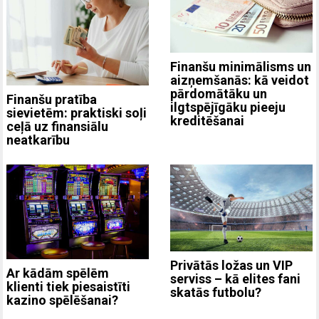
Finanšu minimālisms un
aizņemšanās: kā veidot
pārdomātāku un
Finanšu pratība
ilgtspējīgāku pieeju
sievietēm: praktiski soļi
kreditēšanai
ceļā uz finansiālu
neatkarību
Privātās ložas un VIP
Ar kādām spēlēm
serviss – kā elites fani
klienti tiek piesaistīti
skatās futbolu?
kazino spēlēšanai?