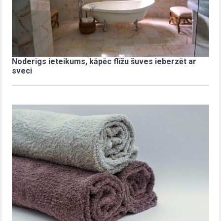
Noderīgs ieteikums, kāpēc flīžu šuves ieberzēt ar
sveci