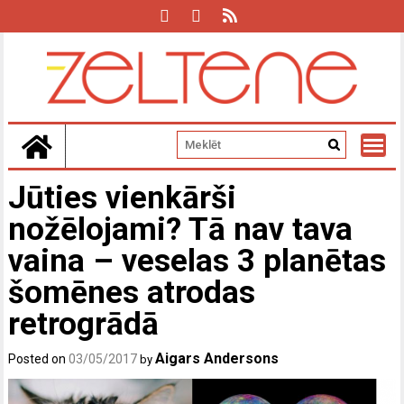
Skip
to
content
Jūties vienkārši
nožēlojami? Tā nav tava
vaina – veselas 3 planētas
šomēnes atrodas
retrogrādā
Aigars Andersons
Posted on
03/05/2017
by