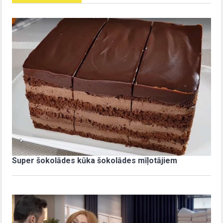
Super šokolādes kūka šokolādes mīļotājiem