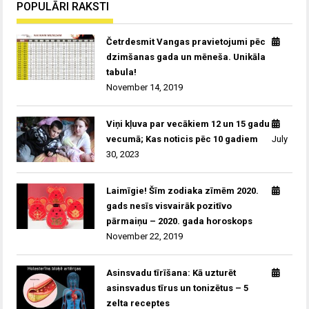
POPULĀRI RAKSTI
Četrdesmit Vangas pravietojumi pēc
dzimšanas gada un mēneša. Unikāla
tabula!
November 14, 2019
Viņi kļuva par vecākiem 12 un 15 gadu
vecumā; Kas noticis pēc 10 gadiem
July
30, 2023
Laimīgie! Šīm zodiaka zīmēm 2020.
gads nesīs visvairāk pozitīvo
pārmaiņu – 2020. gada horoskops
November 22, 2019
Asinsvadu tīrīšana: Kā uzturēt
asinsvadus tīrus un tonizētus – 5
zelta receptes