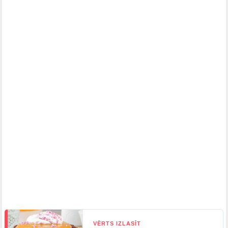
VĒRTS IZLASĪT