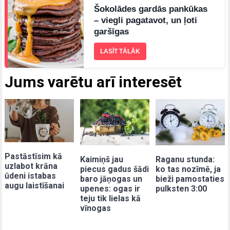
Šokolādes gardās pankūkas
– viegli pagatavot, un ļoti
garšīgas
LASĪT TĀLĀK
Jums varētu arī interesēt
Pastāstīsim kā
Kaimiņš jau
Raganu stunda:
uzlabot krāna
piecus gadus šādi
ko tas nozīmē, ja
ūdeni istabas
baro jāņogas un
bieži pamostaties
augu laistīšanai
upenes: ogas ir
pulksten 3:00
teju tik lielas kā
vīnogas