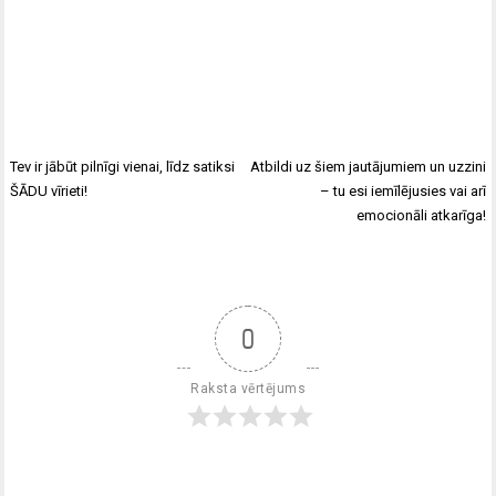
Tev ir jābūt pilnīgi vienai, līdz satiksi
Atbildi uz šiem jautājumiem un uzzini
ŠĀDU vīrieti!
– tu esi iemīlējusies vai arī
emocionāli atkarīga!
0
Raksta vērtējums