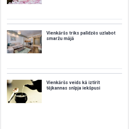
Vienkāršs triks palīdzēs uzlabot
smaržu mājā
Vienkāršs veids kā iztīrīt
tējkannas snīpja iekšpusi