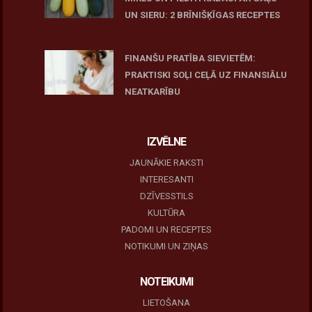
UN SIERU: 2 BRĪNIŠĶĪGAS RECEPTES
June 25, 2026
FINANŠU PRATĪBA SIEVIETĒM:
PRAKTISKI SOĻI CEĻĀ UZ FINANSIĀLU
NEATKARĪBU
June 11, 2026
IZVĒLNE
JAUNĀKIE RAKSTI
INTERESANTI
DZĪVESSTILS
KULTŪRA
PADOMI UN RECEPTES
NOTIKUMI UN ZIŅAS
NOTEIKUMI
LIETOŠANA