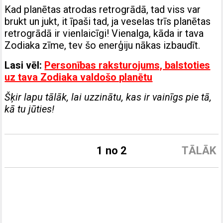
Kad planētas atrodas retrogrādā, tad viss var
brukt un jukt, it īpaši tad, ja veselas trīs planētas
retrogrādā ir vienlaicīgi! Vienalga, kāda ir tava
Zodiaka zīme, tev šo enerģiju nākas izbaudīt.
Lasi vēl:
Personības raksturojums, balstoties
uz tava Zodiaka valdošo planētu
Šķir lapu tālāk, lai uzzinātu, kas ir vainīgs pie tā,
kā tu jūties!
1 no 2
TĀLĀK