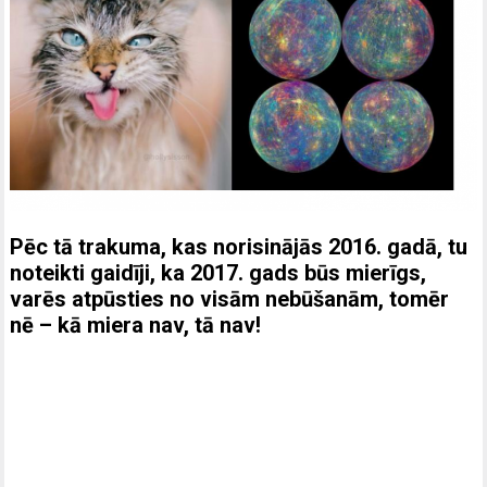
Pēc tā trakuma, kas norisinājās 2016. gadā, tu
noteikti gaidīji, ka 2017. gads būs mierīgs,
varēs atpūsties no visām nebūšanām, tomēr
nē – kā miera nav, tā nav!