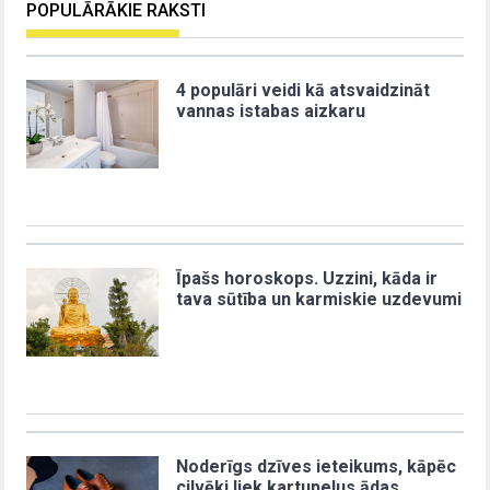
POPULĀRĀKIE RAKSTI
4 populāri veidi kā atsvaidzināt
vannas istabas aizkaru
Īpašs horoskops. Uzzini, kāda ir
tava sūtība un karmiskie uzdevumi
Noderīgs dzīves ieteikums, kāpēc
cilvēki liek kartupeļus ādas