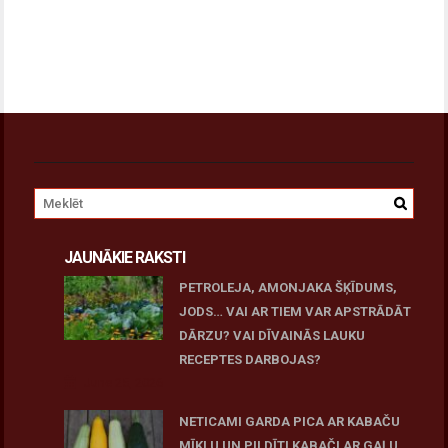
JAUNĀKIE RAKSTI
PETROLEJA, AMONJAKA ŠĶĪDUMS,
JODS… VAI AR TIEM VAR APSTRĀDĀT
DĀRZU? VAI DĪVAINĀS LAUKU
RECEPTES DARBOJAS?
June 25, 2026
NETICAMI GARDA PICA AR KABAČU
MĪKLU UN PILDĪTI KABAČI AR GAĻU