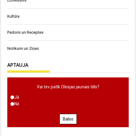
Dzīvesstils
Kultūra
Padomi un Receptes
Notikumi un Ziņas
APTAUJA
Vai tev patīk Olesjas jaunais tēls?
Jā
Nē
Balso