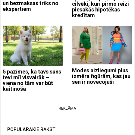
un bezmaksas triks no
cilvēki, kuri pirmo reizi
ekspertiem
piesakās hipotēkas
kredītam
Modes aizliegumi plus
5 pazīmes, ka tavs suns
izmēra figūrām, kas jau
tevi mīl visvairāk –
sen ir novecojuši
viena no tām var būt
kaitinoša
REKLĀMA
POPULĀRĀKIE RAKSTI