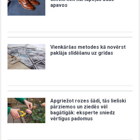
apavos
Vienkāršas metodes kā novērst
paklāja slīdēšanu uz grīdas
Apgriežot rozes šādi, tās lieliski
pārziemos un ziedēs vēl
bagātīgāk: eksperte sniedz
vērtīgus padomus