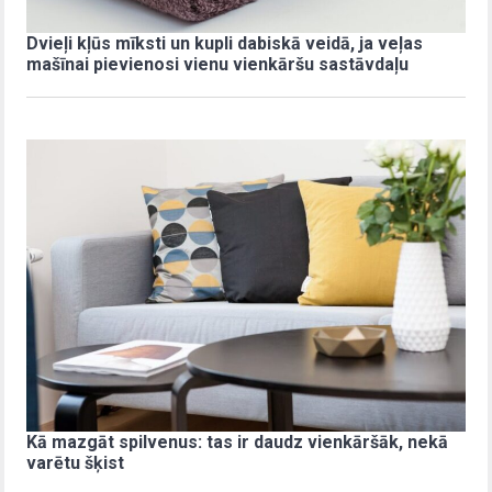
Dvieļi kļūs mīksti un kupli dabiskā veidā, ja veļas
mašīnai pievienosi vienu vienkāršu sastāvdaļu
Kā mazgāt spilvenus: tas ir daudz vienkāršāk, nekā
varētu šķist