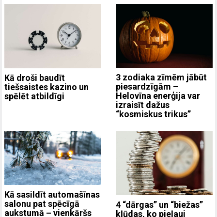
3 zodiaka zīmēm jābūt
Kā droši baudīt
piesardzīgām –
tiešsaistes kazino un
Helovīna enerģija var
spēlēt atbildīgi
izraisīt dažus
“kosmiskus trikus”
Kā sasildīt automašīnas
salonu pat spēcīgā
4 “dārgas” un “biežas”
aukstumā – vienkāršs
kļūdas, ko pieļauj