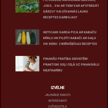
JODS… VAI AR TIEM VAR APSTRĀDĀT
DĀRZU? VAI DĪVAINĀS LAUKU
RECEPTES DARBOJAS?
June 25, 2026
NETICAMI GARDA PICA AR KABAČU
MĪKLU UN PILDĪTI KABAČI AR GAĻU
UN SIERU: 2 BRĪNIŠĶĪGAS RECEPTES
June 25, 2026
FINANŠU PRATĪBA SIEVIETĒM:
PRAKTISKI SOĻI CEĻĀ UZ FINANSIĀLU
NEATKARĪBU
June 11, 2026
IZVĒLNE
JAUNĀKIE RAKSTI
INTERESANTI
DZĪVESSTILS