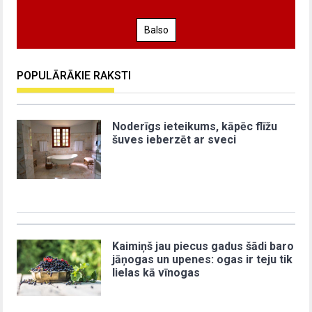
Balso
POPULĀRĀKIE RAKSTI
Noderīgs ieteikums, kāpēc flīžu
šuves ieberzēt ar sveci
Kaimiņš jau piecus gadus šādi baro
jāņogas un upenes: ogas ir teju tik
lielas kā vīnogas