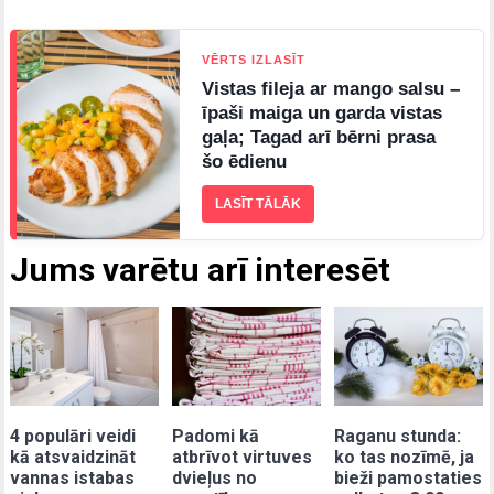
VĒRTS IZLASĪT
Vistas fileja ar mango salsu –
īpaši maiga un garda vistas
gaļa; Tagad arī bērni prasa
šo ēdienu
LASĪT TĀLĀK
Jums varētu arī interesēt
4 populāri veidi
Padomi kā
Raganu stunda:
kā atsvaidzināt
atbrīvot virtuves
ko tas nozīmē, ja
vannas istabas
dvieļus no
bieži pamostaties