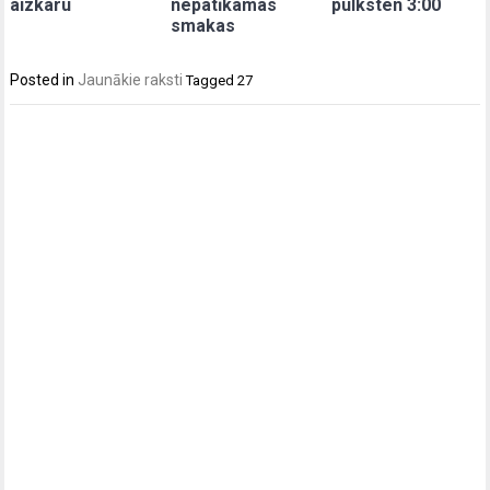
aizkaru
nepatīkamas
pulksten 3:00
smakas
Posted in
Jaunākie raksti
Tagged
27
Post
navigation