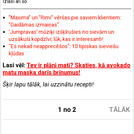
Izlasi arī šo
”Maxima” un ”Rimi” vēršas pie saviem klientiem:
”Gaidāmas izmaiņas”
‘Jumpravas’ mūziķi izšķīrušies no sievām un
uzsākuši kopdzīvi; lūk, kas ir interesanti!
“Es nekad neapprecēšos”: 10 tipiskas sieviešu
kļūdas
Lasi vēl:
Tev ir plāni mati? Skaties, kā avokado
matu maska darīs brīnumus!
Šķir lapu tālāk, lai uzzinātu recepti!
1 no 2
TĀLĀK