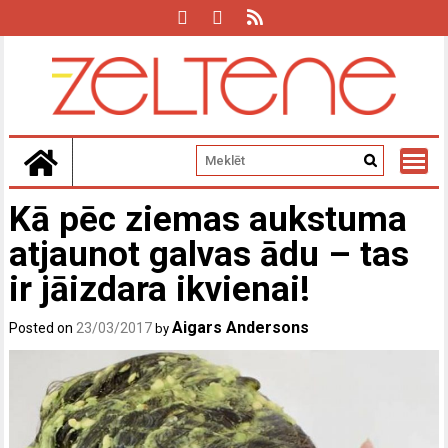
Skip
to
content
Kā pēc ziemas aukstuma
atjaunot galvas ādu – tas
ir jāizdara ikvienai!
Aigars Andersons
Posted on
23/03/2017
by