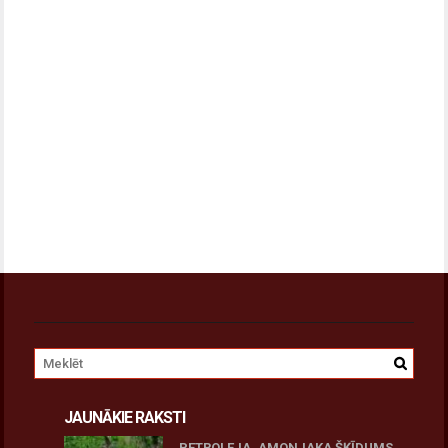
JAUNĀKIE RAKSTI
PETROLEJA, AMONJAKA ŠĶĪDUMS,