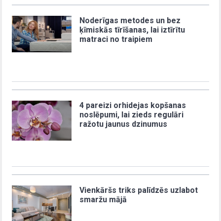
Noderīgas metodes un bez
ķīmiskās tīrīšanas, lai iztīrītu
matraci no traipiem
4 pareizi orhidejas kopšanas
noslēpumi, lai zieds regulāri
ražotu jaunus dzinumus
Vienkāršs triks palīdzēs uzlabot
smaržu mājā