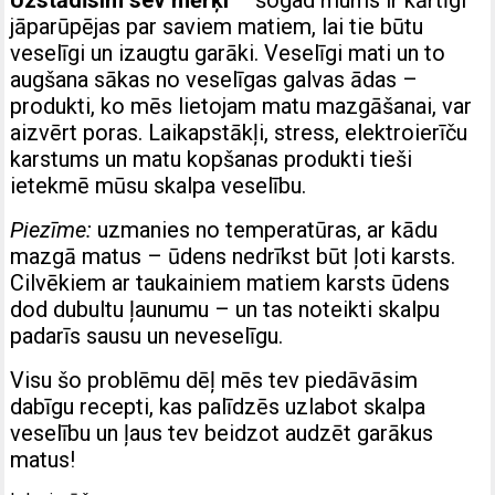
Uzstādīsim sev mērķi
– šogad mums ir kārtīgi
jāparūpējas par saviem matiem, lai tie būtu
veselīgi un izaugtu garāki. Veselīgi mati un to
augšana sākas no veselīgas galvas ādas –
produkti, ko mēs lietojam matu mazgāšanai, var
aizvērt poras. Laikapstākļi, stress, elektroierīču
karstums un matu kopšanas produkti tieši
ietekmē mūsu skalpa veselību.
Piezīme:
uzmanies no temperatūras, ar kādu
mazgā matus – ūdens nedrīkst būt ļoti karsts.
Cilvēkiem ar taukainiem matiem karsts ūdens
dod dubultu ļaunumu – un tas noteikti skalpu
padarīs sausu un neveselīgu.
Visu šo problēmu dēļ mēs tev piedāvāsim
dabīgu recepti, kas palīdzēs uzlabot skalpa
veselību un ļaus tev beidzot audzēt garākus
matus!