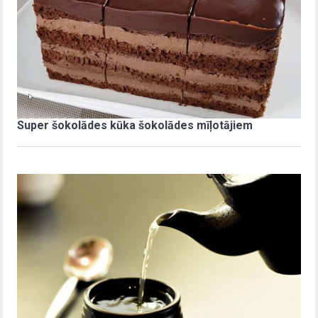
Super šokolādes kūka šokolādes mīļotājiem