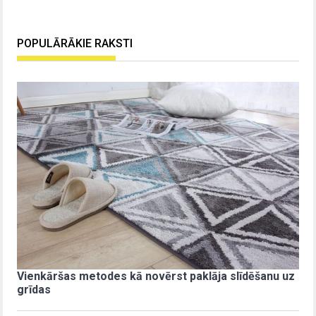
POPULĀRĀKIE RAKSTI
Vienkāršas metodes kā novērst paklāja slīdēšanu uz
grīdas