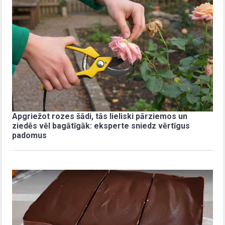
Apgriežot rozes šādi, tās lieliski pārziemos un
ziedēs vēl bagātīgāk: eksperte sniedz vērtīgus
padomus