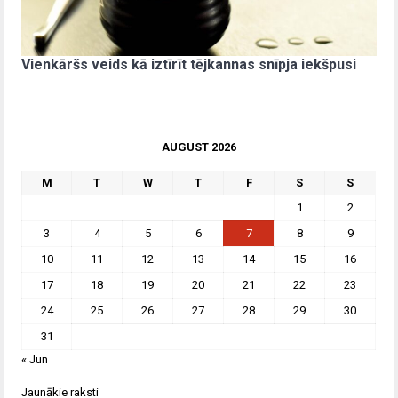
Vienkāršs veids kā iztīrīt tējkannas snīpja iekšpusi
AUGUST 2026
M
T
W
T
F
S
S
1
2
3
4
5
6
7
8
9
10
11
12
13
14
15
16
17
18
19
20
21
22
23
24
25
26
27
28
29
30
31
« Jun
Jaunākie raksti