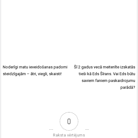
Noderīgi matu ieveidošanas padomi
Šī 2 gadus vecā meitenīte izskatās
steidzīgajām – ātri, viegli, skaisti!
tieši kā Eds Šīrans. Vai Eds būtu
saviem faniem paskaidrojumu
parādā?
0
Raksta vērtējums