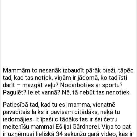
Mammām to nesanāk izbaudīt pārāk bieži, tāpēc
tad, kad tas notiek, viņām ir jādomā, ko tad īsti
darīt – mazgāt veļu? Nodarboties ar sportu?
Pagulēt? Ieiet vannā? Nē, tā nebūt tas nenotiek.
Patiesībā tad, kad tu esi mamma, vienatnē
pavadītais laiks ir pavisam citādāks, nekā tu
iedomājies. It īpaši citādāks tas ir šai četru
meitenīšu mammai Ešlijai Gārdnerei. Viņa to pat
ir uzņēmusi lieliskā 34 sekunžu garā video, kas ir