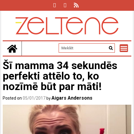
Skip
to
content
Šī mamma 34 sekundēs
perfekti attēlo to, ko
nozīmē būt par māti!
Aigars Andersons
Posted on
05/01/2017
by