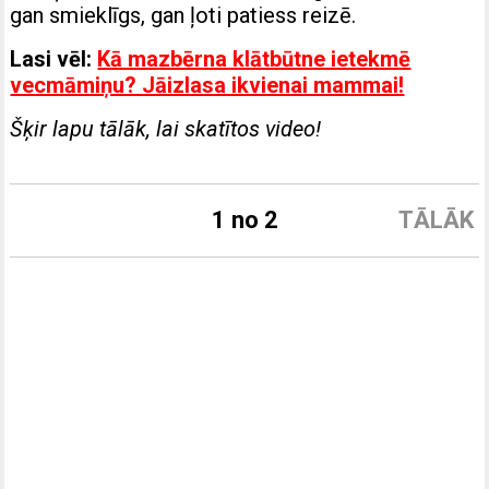
gan smieklīgs, gan ļoti patiess reizē.
Lasi vēl:
Kā mazbērna klātbūtne ietekmē
vecmāmiņu? Jāizlasa ikvienai mammai!
Šķir lapu tālāk, lai skatītos video!
1 no 2
TĀLĀK