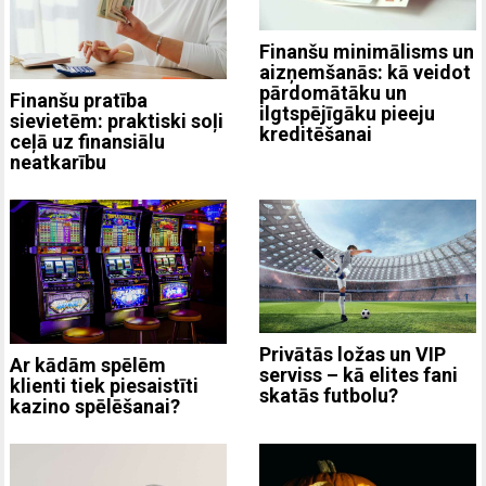
Finanšu minimālisms un
aizņemšanās: kā veidot
pārdomātāku un
Finanšu pratība
ilgtspējīgāku pieeju
sievietēm: praktiski soļi
kreditēšanai
ceļā uz finansiālu
neatkarību
Privātās ložas un VIP
Ar kādām spēlēm
serviss – kā elites fani
klienti tiek piesaistīti
skatās futbolu?
kazino spēlēšanai?