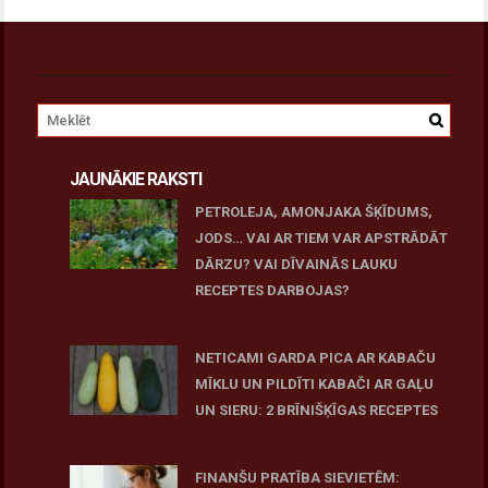
JAUNĀKIE RAKSTI
PETROLEJA, AMONJAKA ŠĶĪDUMS,
JODS… VAI AR TIEM VAR APSTRĀDĀT
DĀRZU? VAI DĪVAINĀS LAUKU
RECEPTES DARBOJAS?
June 25, 2026
NETICAMI GARDA PICA AR KABAČU
MĪKLU UN PILDĪTI KABAČI AR GAĻU
UN SIERU: 2 BRĪNIŠĶĪGAS RECEPTES
June 25, 2026
FINANŠU PRATĪBA SIEVIETĒM: