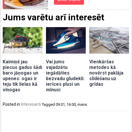
Jums varētu arī interesēt
Kaimiņš jau
Vai jums
Vienkāršas
piecus gadus šādi
vajadzētu
metodes kā
baro jāņogas un
iegādāties
novērst paklāja
upenes: ogas ir
bezvadu gludekli:
slīdēšanu uz
teju tik lielas kā
ierīces plusi un
grīdas
vīnogas
mīnusi
Posted in
Interesanti
Tagged
09.01
,
16:00
,
mans
Post
navigation