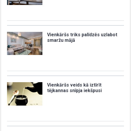
Vienkāršs triks palīdzēs uzlabot
smaržu mājā
Vienkāršs veids kā iztīrīt
tējkannas snīpja iekšpusi