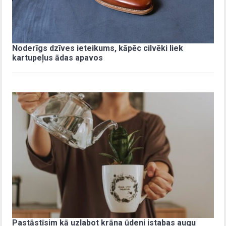
Noderīgs dzīves ieteikums, kāpēc cilvēki liek
kartupeļus ādas apavos
Pastāstīsim kā uzlabot krāna ūdeni istabas augu