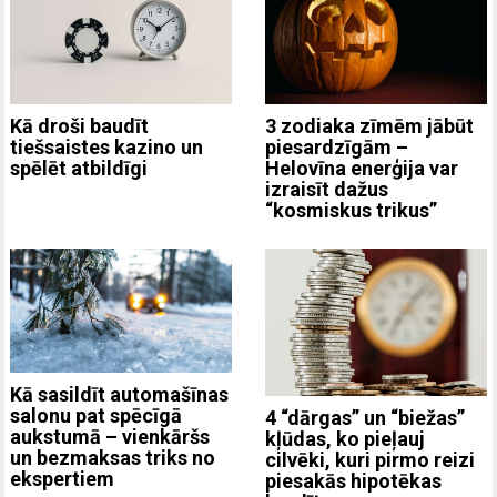
3 zodiaka zīmēm jābūt
Kā droši baudīt
piesardzīgām –
tiešsaistes kazino un
Helovīna enerģija var
spēlēt atbildīgi
izraisīt dažus
“kosmiskus trikus”
Kā sasildīt automašīnas
salonu pat spēcīgā
4 “dārgas” un “biežas”
aukstumā – vienkāršs
kļūdas, ko pieļauj
un bezmaksas triks no
cilvēki, kuri pirmo reizi
ekspertiem
piesakās hipotēkas