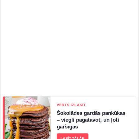
VĒRTS IZLASĪT
Šokolādes gardās pankūkas
– viegli pagatavot, un ļoti
garšīgas
LASĪT TĀLĀK