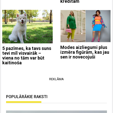
kredītam
Modes aizliegumi plus
5 pazīmes, ka tavs suns
izmēra figūrām, kas jau
tevi mīl visvairāk –
sen ir novecojuši
viena no tām var būt
kaitinoša
REKLĀMA
POPULĀRĀKIE RAKSTI