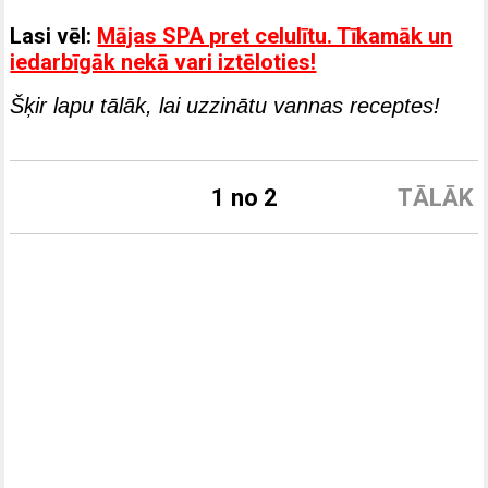
Lasi vēl:
Mājas SPA pret celulītu. Tīkamāk un
iedarbīgāk nekā vari iztēloties!
Šķir lapu tālāk, lai uzzinātu vannas receptes!
1 no 2
TĀLĀK