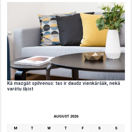
Kā mazgāt spilvenus: tas ir daudz vienkāršāk, nekā
varētu šķist
AUGUST 2026
M
T
W
T
F
S
S