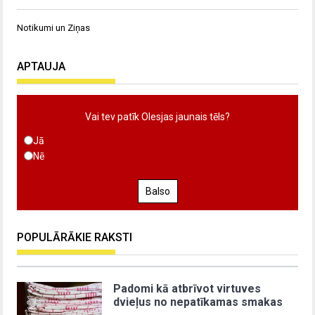
Notikumi un Ziņas
APTAUJA
Vai tev patīk Olesjas jaunais tēls?
Jā
Nē
Balso
POPULĀRĀKIE RAKSTI
Padomi kā atbrīvot virtuves
dvieļus no nepatīkamas smakas