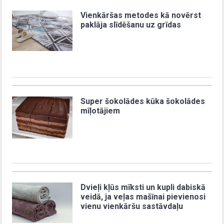
Vienkāršas metodes kā novērst
paklāja slīdēšanu uz grīdas
Super šokolādes kūka šokolādes
mīļotājiem
Dvieļi kļūs mīksti un kupli dabiskā
veidā, ja veļas mašīnai pievienosi
vienu vienkāršu sastāvdaļu