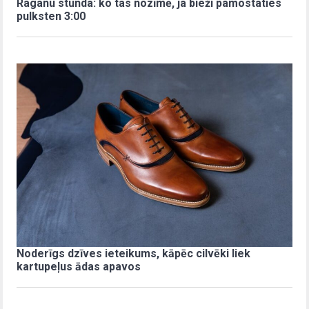
Raganu stunda: ko tas nozīmē, ja bieži pamostaties
pulksten 3:00
Noderīgs dzīves ieteikums, kāpēc cilvēki liek
kartupeļus ādas apavos