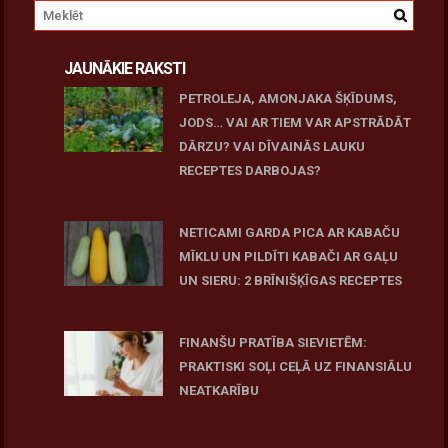
JAUNĀKIE RAKSTI
PETROLEJA, AMONJAKA ŠĶĪDUMS,
JODS… VAI AR TIEM VAR APSTRĀDĀT
DĀRZU? VAI DĪVAINĀS LAUKU
RECEPTES DARBOJAS?
June 25, 2026
NETICAMI GARDA PICA AR KABAČU
MĪKLU UN PILDĪTI KABAČI AR GAĻU
UN SIERU: 2 BRĪNIŠĶĪGAS RECEPTES
June 25, 2026
FINANŠU PRATĪBA SIEVIETĒM:
PRAKTISKI SOĻI CEĻĀ UZ FINANSIĀLU
NEATKARĪBU
June 11, 2026