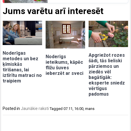
Jums varētu arī interesēt
Noderīgas
Apgriežot rozes
Noderīgs
metodes un bez
šādi, tās lieliski
ieteikums, kāpēc
ķīmiskās
pārziemos un
flīžu šuves
tīrīšanas, lai
ziedēs vēl
ieberzēt ar sveci
iztīrītu matraci no
bagātīgāk:
traipiem
eksperte sniedz
vērtīgus
padomus
Posted in
Jaunākie raksti
Tagged
07.11
,
16:00
,
mans
Post
navigation