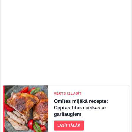
VĒRTS IZLASĪT
Omītes mīļākā recepte:
Ceptas tītara ciskas ar
garšaugiem
LASĪT TĀLĀK