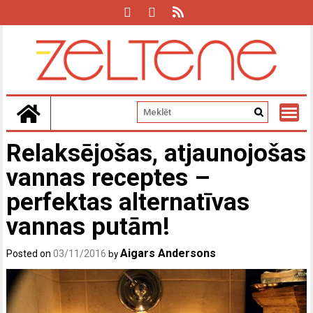
Skip
to
content
Relaksējošas, atjaunojošas
vannas receptes –
perfektas alternatīvas
vannas putām!
Aigars Andersons
Posted on
03/11/2016
by