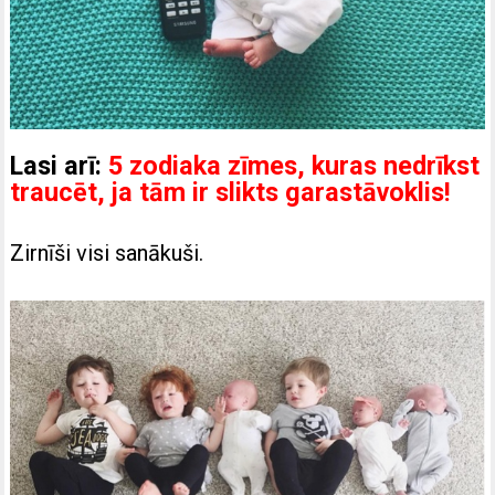
Lasi arī:
5 zodiaka zīmes, kuras nedrīkst
traucēt, ja tām ir slikts garastāvoklis!
Zirnīši visi sanākuši.