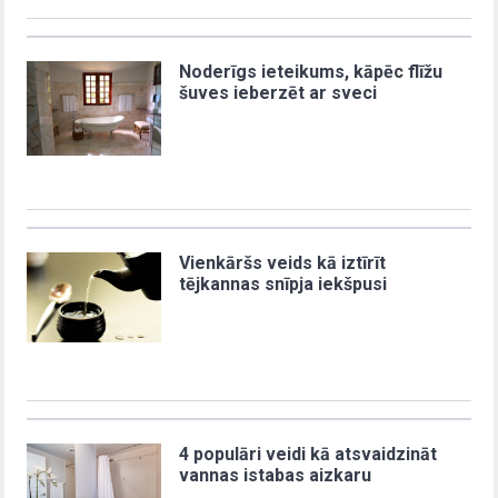
Noderīgs ieteikums, kāpēc flīžu
šuves ieberzēt ar sveci
Vienkāršs veids kā iztīrīt
tējkannas snīpja iekšpusi
4 populāri veidi kā atsvaidzināt
vannas istabas aizkaru