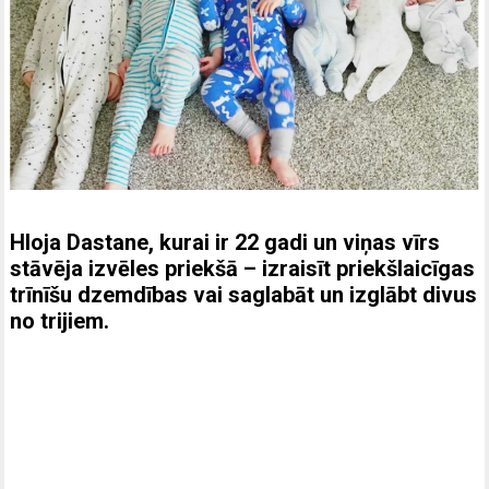
Hloja Dastane, kurai ir 22 gadi un viņas vīrs
stāvēja izvēles priekšā – izraisīt priekšlaicīgas
trīnīšu dzemdības vai saglabāt un izglābt divus
no trijiem.