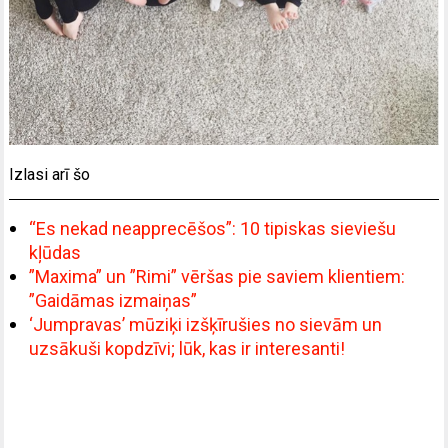
Izlasi arī šo
“Es nekad neapprecēšos”: 10 tipiskas sieviešu
kļūdas
”Maxima” un ”Rimi” vēršas pie saviem klientiem:
”Gaidāmas izmaiņas”
‘Jumpravas’ mūziķi izšķīrušies no sievām un
uzsākuši kopdzīvi; lūk, kas ir interesanti!