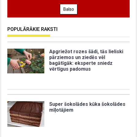
Balso
POPULĀRĀKIE RAKSTI
Apgriežot rozes šādi, tās lieliski
pārziemos un ziedēs vēl
bagātīgāk: eksperte sniedz
vērtīgus padomus
Super šokolādes kūka šokolādes
mīļotājiem