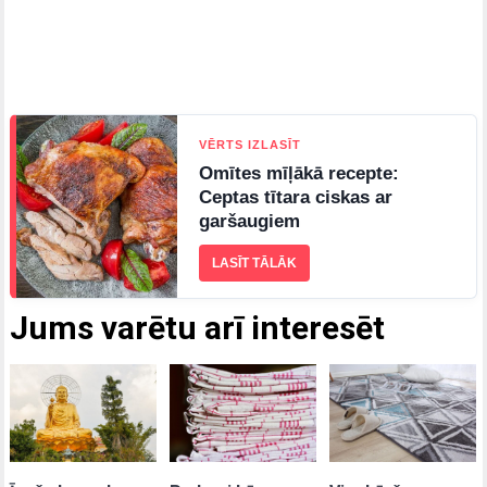
VĒRTS IZLASĪT
Omītes mīļākā recepte:
Ceptas tītara ciskas ar
garšaugiem
LASĪT TĀLĀK
Jums varētu arī interesēt