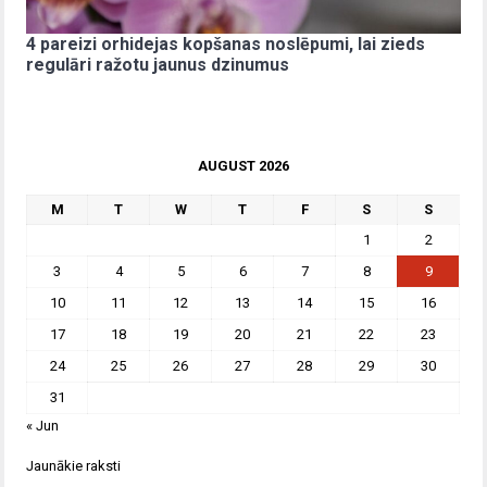
4 pareizi orhidejas kopšanas noslēpumi, lai zieds
regulāri ražotu jaunus dzinumus
AUGUST 2026
M
T
W
T
F
S
S
1
2
3
4
5
6
7
8
9
10
11
12
13
14
15
16
17
18
19
20
21
22
23
24
25
26
27
28
29
30
31
« Jun
Jaunākie raksti