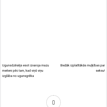
Ugunsdzēsējs esot izvaroja mazu
Biežāk izplatītākās muļķības par
meiteni pēc tam, kad viņš viņu
seksu!
izglāba no ugunsgrēka
0