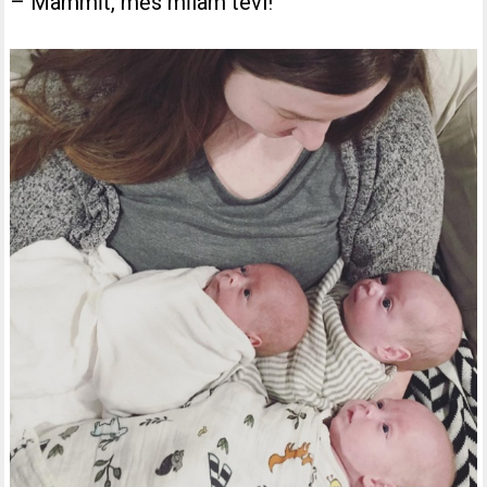
– Mammīt, mēs mīlam tevi!