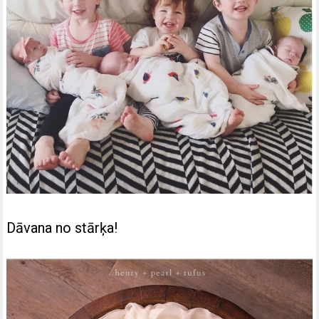
Dāvana no stārķa!