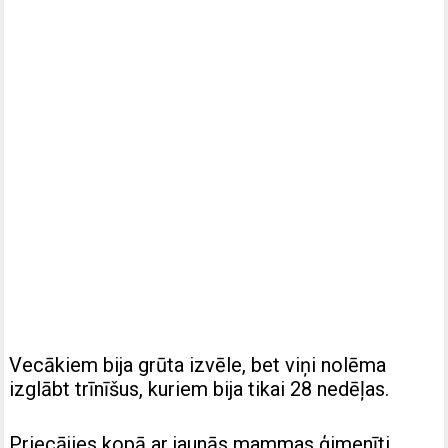
Vecākiem bija grūta izvēle, bet viņi nolēma
izglābt trīnīšus, kuriem bija tikai 28 nedēļas.
Priecājies kopā ar jaunās mammas ģimenīti.