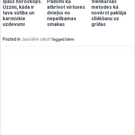
Īpašs horoskops.
Padomi kā
Vienkāršas
Uzzini, kāda ir
atbrīvot virtuves
metodes kā
tava sūtība un
dvieļus no
novērst paklāja
karmiskie
nepatīkamas
slīdēšanu uz
uzdevumi
smakas
grīdas
Posted in
Jaunākie raksti
Tagged
bērni
Post
navigation