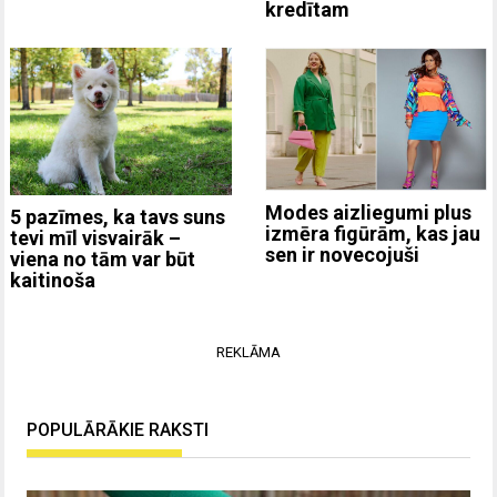
kredītam
Modes aizliegumi plus
5 pazīmes, ka tavs suns
izmēra figūrām, kas jau
tevi mīl visvairāk –
sen ir novecojuši
viena no tām var būt
kaitinoša
REKLĀMA
POPULĀRĀKIE RAKSTI