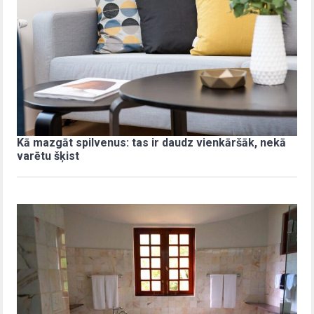
Kā mazgāt spilvenus: tas ir daudz vienkāršāk, nekā
varētu šķist