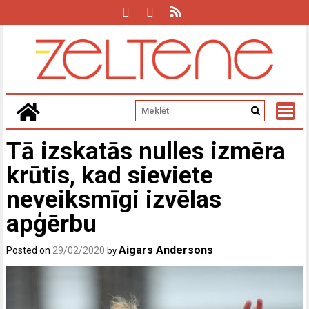
Skip
to
content
Tā izskatās nulles izmēra
krūtis, kad sieviete
neveiksmīgi izvēlas
apģērbu
Aigars Andersons
Posted on
29/02/2020
by