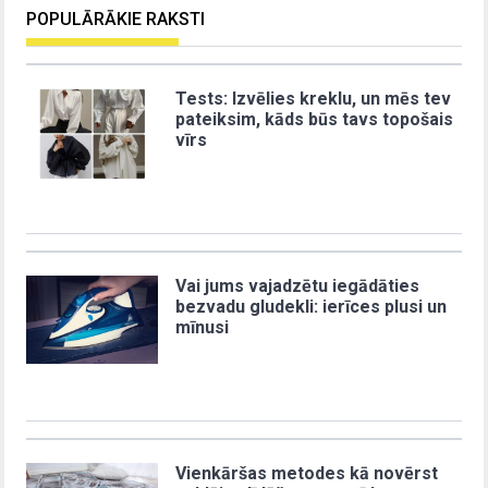
POPULĀRĀKIE RAKSTI
Tests: Izvēlies kreklu, un mēs tev
pateiksim, kāds būs tavs topošais
vīrs
Vai jums vajadzētu iegādāties
bezvadu gludekli: ierīces plusi un
mīnusi
Vienkāršas metodes kā novērst