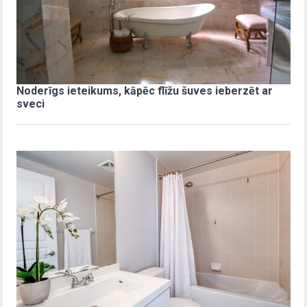
Noderīgs ieteikums, kāpēc flīžu šuves ieberzēt ar
sveci