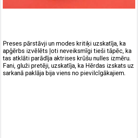
Preses pārstāvji un modes kritiķi uzskatīja, ka
apģērbs izvēlēts ļoti neveiksmīgi tieši tāpēc, ka
tas atklāti parādīja aktrises krūšu nulles izmēru.
Fani, gluži pretēji, uzskatīja, ka Hērdas izskats uz
sarkanā paklāja bija viens no pievilcīgākajiem.