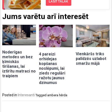
LASĪT TĀLĀK
Jums varētu arī interesēt
Noderīgas
Vienkāršs triks
4 pareizi
metodes un bez
palīdzēs uzlabot
orhidejas
ķīmiskās
smaržu mājā
kopšanas
tīrīšanas, lai
noslēpumi, lai
iztīrītu matraci no
zieds regulāri
traipiem
ražotu jaunus
dzinumus
Posted in
Interesanti
Tagged
ambera hērda
Post