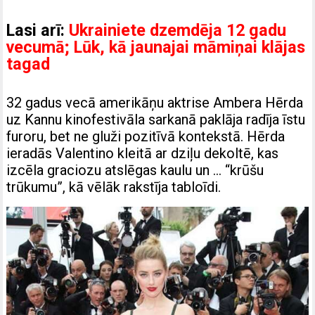
Lasi arī:
Ukrainiete dzemdēja 12 gadu
vecumā; Lūk, kā jaunajai māmiņai klājas
tagad
32 gadus vecā amerikāņu aktrise Ambera Hērda
uz Kannu kinofestivāla sarkanā paklāja radīja īstu
furoru, bet ne gluži pozitīvā kontekstā. Hērda
ieradās Valentino kleitā ar dziļu dekoltē, kas
izcēla graciozu atslēgas kaulu un … “krūšu
trūkumu”, kā vēlāk rakstīja tabloīdi.