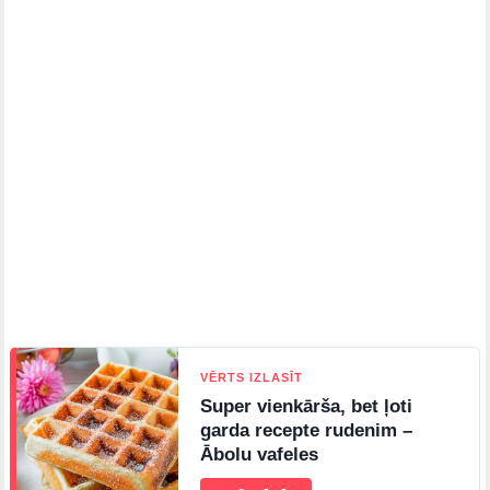
VĒRTS IZLASĪT
Super vienkārša, bet ļoti
garda recepte rudenim –
Ābolu vafeles