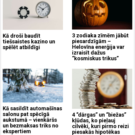
3 zodiaka zīmēm jābūt
Kā droši baudīt
piesardzīgām –
tiešsaistes kazino un
Helovīna enerģija var
spēlēt atbildīgi
izraisīt dažus
“kosmiskus trikus”
Kā sasildīt automašīnas
salonu pat spēcīgā
4 “dārgas” un “biežas”
aukstumā – vienkāršs
kļūdas, ko pieļauj
un bezmaksas triks no
cilvēki, kuri pirmo reizi
ekspertiem
piesakās hipotēkas