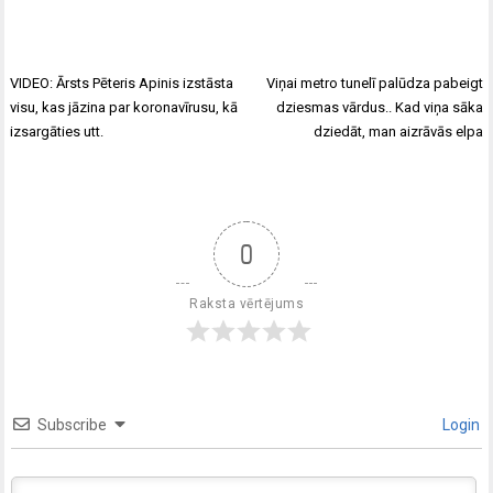
VIDEO: Ārsts Pēteris Apinis izstāsta
Viņai metro tunelī palūdza pabeigt
visu, kas jāzina par koronavīrusu, kā
dziesmas vārdus.. Kad viņa sāka
izsargāties utt.
dziedāt, man aizrāvās elpa
0
Raksta vērtējums
Subscribe
Login