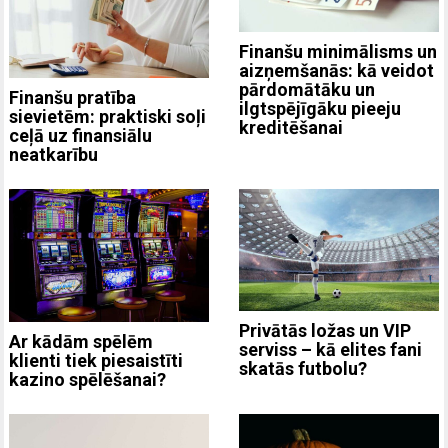
Finanšu minimālisms un
aizņemšanās: kā veidot
pārdomātāku un
Finanšu pratība
ilgtspējīgāku pieeju
sievietēm: praktiski soļi
kreditēšanai
ceļā uz finansiālu
neatkarību
Privātās ložas un VIP
Ar kādām spēlēm
serviss – kā elites fani
klienti tiek piesaistīti
skatās futbolu?
kazino spēlēšanai?