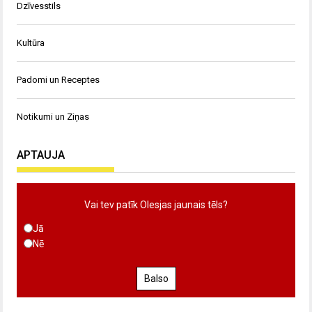
Dzīvesstils
Kultūra
Padomi un Receptes
Notikumi un Ziņas
APTAUJA
Vai tev patīk Olesjas jaunais tēls?
Jā
Nē
Balso