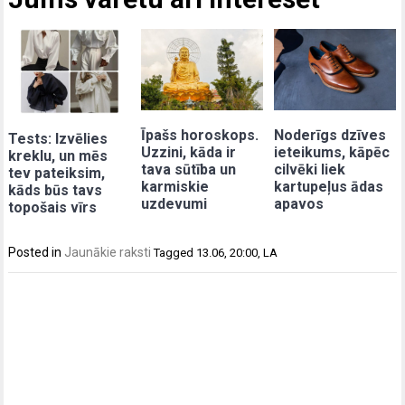
Īpašs horoskops.
Noderīgs dzīves
Tests: Izvēlies
Uzzini, kāda ir
ieteikums, kāpēc
kreklu, un mēs
tava sūtība un
cilvēki liek
tev pateiksim,
karmiskie
kartupeļus ādas
kāds būs tavs
uzdevumi
apavos
topošais vīrs
Posted in
Jaunākie raksti
Tagged
13.06
,
20:00
,
LA
Post
navigation