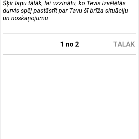
Šķir lapu tālāk, lai uzzinātu, ko Tevis izvēlētās
durvis spēj pastāstīt par Tavu šī brīža situāciju
un noskaņojumu
1 no 2
TĀLĀK