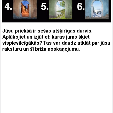
Jūsu priekšā ir sešas atšķirīgas durvis.
Aplūkojiet un izjūtiet: kuras jums šķiet
vispievilcīgākās? Tas var daudz atklāt par jūsu
raksturu un šī brīža noskaņojumu.