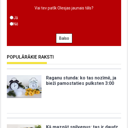
Vai tev patīk Olesjas jaunais tēls?
Jā
Nē
Balso
POPULĀRĀKIE RAKSTI
Raganu stunda: ko tas nozīmē, ja
bieži pamostaties pulksten 3:00
Kā mazgāt spilvenus: tas ir daudz