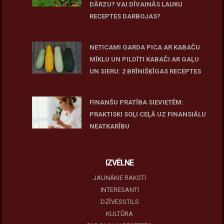
DĀRZU? VAI DĪVAINĀS LAUKU
RECEPTES DARBOJAS?
June 25, 2026
NETICAMI GARDA PICA AR KABAČU
MĪKLU UN PILDĪTI KABAČI AR GAĻU
UN SIERU: 2 BRĪNIŠĶĪGAS RECEPTES
June 25, 2026
FINANŠU PRATĪBA SIEVIETĒM:
PRAKTISKI SOĻI CEĻĀ UZ FINANSIĀLU
NEATKARĪBU
June 11, 2026
IZVĒLNE
JAUNĀKIE RAKSTI
INTERESANTI
DZĪVESSTILS
KULTŪRA