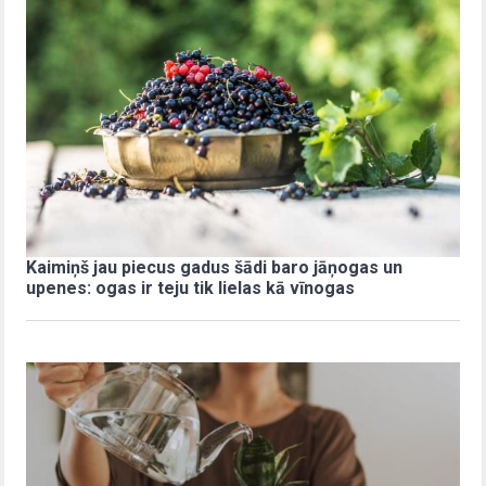
Kaimiņš jau piecus gadus šādi baro jāņogas un
upenes: ogas ir teju tik lielas kā vīnogas