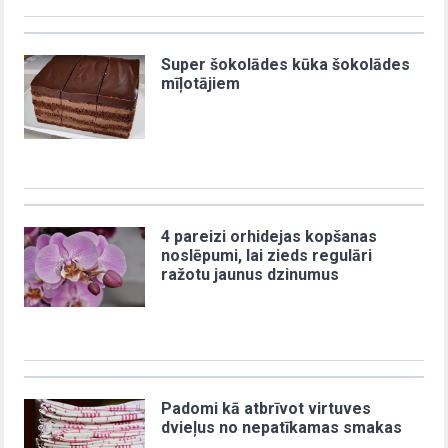
Super šokolādes kūka šokolādes
mīļotājiem
4 pareizi orhidejas kopšanas
noslēpumi, lai zieds regulāri
ražotu jaunus dzinumus
Padomi kā atbrīvot virtuves
dvieļus no nepatīkamas smakas