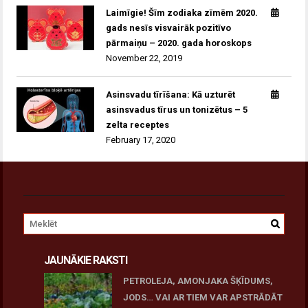
Laimīgie! Šīm zodiaka zīmēm 2020.
gads nesīs visvairāk pozitīvo
pārmaiņu – 2020. gada horoskops
November 22, 2019
Asinsvadu tīrīšana: Kā uzturēt
asinsvadus tīrus un tonizētus – 5
zelta receptes
February 17, 2020
JAUNĀKIE RAKSTI
PETROLEJA, AMONJAKA ŠĶĪDUMS,
JODS… VAI AR TIEM VAR APSTRĀDĀT