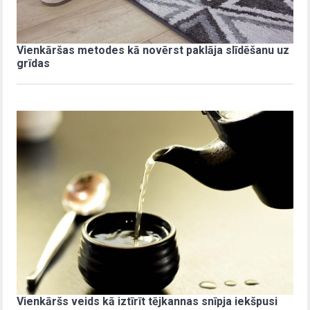
Vienkāršas metodes kā novērst paklāja slīdēšanu uz
grīdas
Vienkāršs veids kā iztīrīt tējkannas snīpja iekšpusi