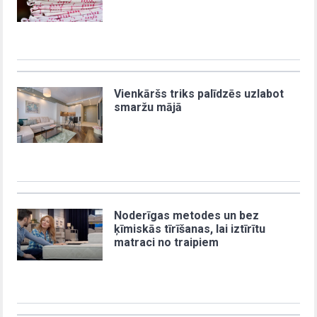
Vienkāršs triks palīdzēs uzlabot
smaržu mājā
Noderīgas metodes un bez
ķīmiskās tīrīšanas, lai iztīrītu
matraci no traipiem