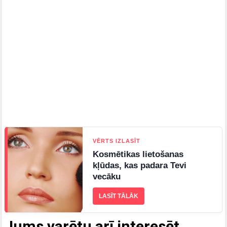
VĒRTS IZLASĪT
Kosmētikas lietošanas
kļūdas, kas padara Tevi
vecāku
LASĪT TĀLĀK
Jums varētu arī interesēt