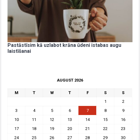
Pastāstīsim kā uzlabot krāna ūdeni istabas augu
laistīšanai
AUGUST 2026
M
T
W
T
F
S
S
1
2
3
4
5
6
7
8
9
10
11
12
13
14
15
16
17
18
19
20
21
22
23
24
25
26
27
28
29
30