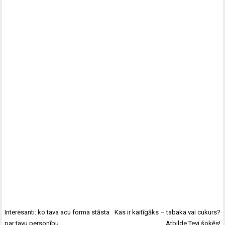
Interesanti: ko tava acu forma stāsta
Kas ir kaitīgāks – tabaka vai cukurs?
par tavu personību
Atbilde Tevi šokēs!