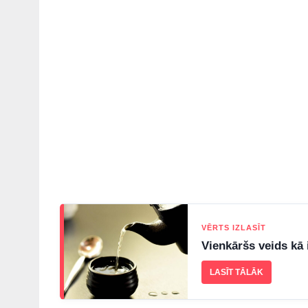
VĒRTS IZLASĪT
Vienkāršs veids kā i
LASĪT TĀLĀK