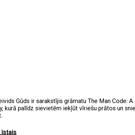
Deivids Gūds ir sarakstījis grāmatu The Man Code: A
 kurā palīdz sievietēm iekļūt vīriešu prātos un sni
.
 īstais