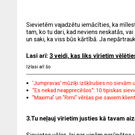
Sievietēm vajadzētu iemācīties, ka mīlestī
tam, ko tu dari, kad neviens neskatās, va
un saki, ka viss būs kārtībā. Ja nepārtrauk
Lasi arī:
3 veidi, kas liks vīrietim vēlēti
Izlasi arī šo
‘Jumpravas’ mūziķi izšķīrušies no sievām un 
“Es nekad neapprecēšos”: 10 tipiskas siev
”Maxima” un ”Rimi” vēršas pie saviem klie
3.Tu neļauj vīrietim justies kā tavam ai