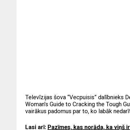
Televīzijas šova “Vecpuisis” dalībnieks 
Woman’s Guide to Cracking the Tough Guy,
vairākus padomus par to, ko labāk nedarīt
Lasi arī:
Pazīmes, kas norāda, ka viņš ir