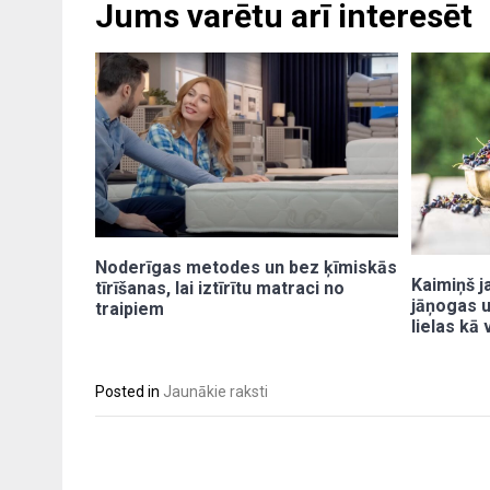
Jums varētu arī interesēt
Noderīgas metodes un bez ķīmiskās
Kaimiņš j
tīrīšanas, lai iztīrītu matraci no
jāņogas u
traipiem
lielas kā
Posted in
Jaunākie raksti
Post
navigation