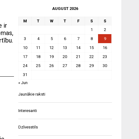
AUGUST 2026
M
T
W
T
F
S
S
 ir
1
2
ēmas,
3
4
5
6
7
8
9
rtību.
10
11
12
13
14
15
16
17
18
19
20
21
22
23
24
25
26
27
28
29
30
31
« Jun
Jaunākie raksti
Interesanti
Dzīvesstils