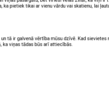
viņas pasargātu, bet vīrieši vēlas zināt, ka viņi ir t
 ka pietiek tikai ar vienu vārdu vai skatienu, lai ļaut
, un tā ir galvenā vērtība mūsu dzīvē. Kad sievietes 
, ka viņas tādas būs arī attiecībās.