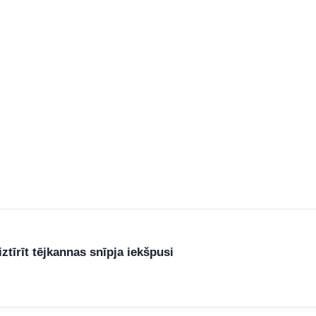
ztīrīt tējkannas snīpja iekšpusi