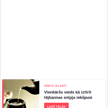
VĒRTS IZLASĪT
Vienkāršs veids kā iztīrīt
tējkannas snīpja iekšpusi
LASĪT TĀLĀK