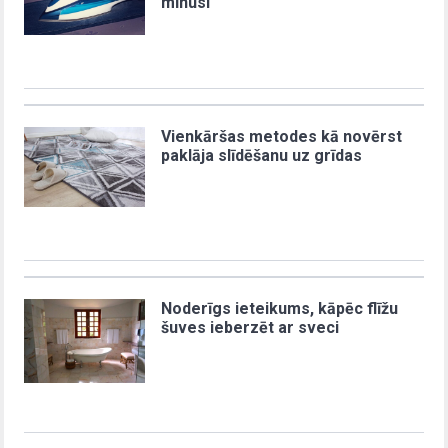
mīnusi
Vienkāršas metodes kā novērst
paklāja slīdēšanu uz grīdas
Noderīgs ieteikums, kāpēc flīžu
šuves ieberzēt ar sveci