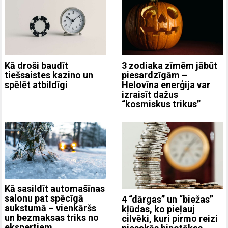
3 zodiaka zīmēm jābūt
Kā droši baudīt
piesardzīgām –
tiešsaistes kazino un
Helovīna enerģija var
spēlēt atbildīgi
izraisīt dažus
“kosmiskus trikus”
Kā sasildīt automašīnas
salonu pat spēcīgā
4 “dārgas” un “biežas”
aukstumā – vienkāršs
kļūdas, ko pieļauj
un bezmaksas triks no
cilvēki, kuri pirmo reizi
ekspertiem