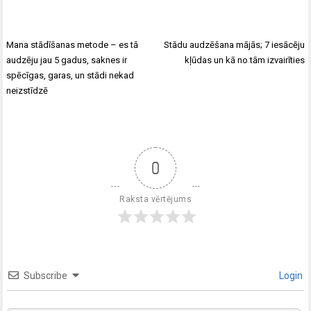
Mana stādīšanas metode – es tā
Stādu audzēšana mājās; 7 iesācēju
audzēju jau 5 gadus, saknes ir
kļūdas un kā no tām izvairīties
spēcīgas, garas, un stādi nekad
neizstīdzē
0
Raksta vērtējums
Subscribe
Login