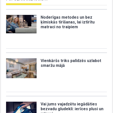
Noderīgas metodes un bez
ķīmiskās tīrīšanas, lai iztīrītu
matraci no traipiem
Vienkāršs triks palīdzēs uzlabot
smaržu mājā
Vai jums vajadzētu iegādāties
bezvadu gludekli: ierīces plusi un