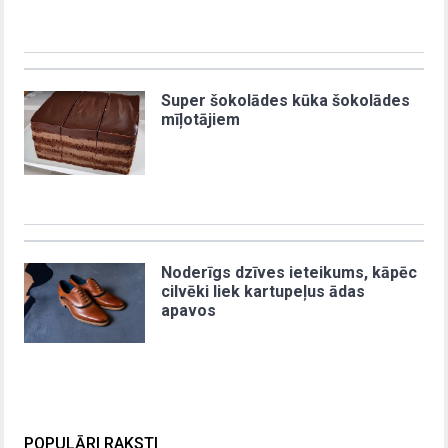
Super šokolādes kūka šokolādes
mīļotājiem
Noderīgs dzīves ieteikums, kāpēc
cilvēki liek kartupeļus ādas
apavos
POPULĀRI RAKSTI