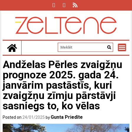
Skip
to
content
Andželas Pērles zvaigžņu
prognoze 2025. gada 24.
janvārim pastāstīs, kuri
zvaigžņu zīmju pārstāvji
sasniegs to, ko vēlas
Gunta Priedīte
Posted on
24/01/2025
by