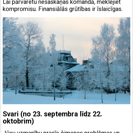
Lai pārvarētu nesaskaņas komandā, meklējiet
kompromisu. Finansiālās grūtības ir īslaicīgas.
Svari (no 23. septembra līdz 22.
oktobrim)
Jūsu uzmanību prasīs ģimenes problēmas un