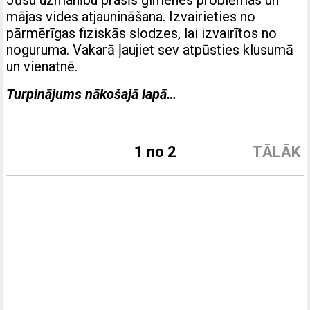
mājas vides atjaunināšana. Izvairieties no
pārmērīgas fiziskās slodzes, lai izvairītos no
noguruma. Vakarā ļaujiet sev atpūsties klusumā
un vienatnē.
Turpinājums nākošajā lapā…
1 no 2
TĀLĀK