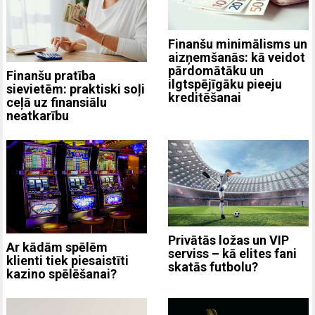
Finanšu minimālisms un
aizņemšanās: kā veidot
pārdomātāku un
Finanšu pratība
ilgtspējīgāku pieeju
sievietēm: praktiski soļi
kreditēšanai
ceļā uz finansiālu
neatkarību
Privātās ložas un VIP
Ar kādām spēlēm
serviss – kā elites fani
klienti tiek piesaistīti
skatās futbolu?
kazino spēlēšanai?