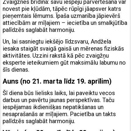
Zvaigznes brīdina: savu iespēju pārvērtēšana var
novest pie kļūdām, tāpēc rūpīgi jāapsver katrs
pieņemtais lēmums. Īpaša uzmanība jāpievērš
attiecībām ar mīļajiem – iecietība un smalkjūtība
palīdzēs saglabāt harmoniju.
Un, lai sasniegtu iekšējo līdzsvaru, Andžela
iesaka staigāt svaigā gaisā un mērenas fiziskās
aktivitātes. Uzzini rakstā kā pēc zvaigžņu
eksperte ieteikumiem gūt maksimālu labumu no
šīs dienas.
Auns (no 21. marta līdz 19. aprīlim)
Šī diena būs lielisks laiks, lai paveiktu vecos
darbus un pavērtu jaunas perspektīvas. Taču
iespējamas ikdienišķas nepatikšanas un
nesaprašanās ar mīļajiem. Pacietība un takts
palīdzēs saglabāt harmoniju.