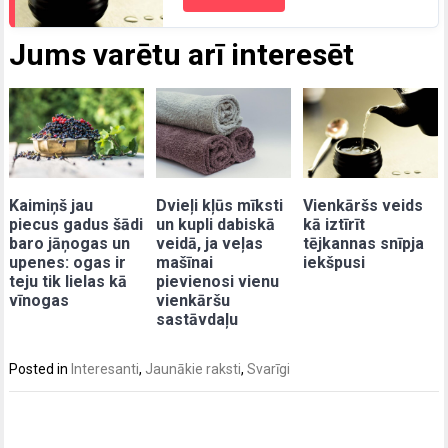
Jums varētu arī interesēt
Kaimiņš jau
Dvieļi kļūs mīksti
Vienkāršs veids
piecus gadus šādi
un kupli dabiskā
kā iztīrīt
baro jāņogas un
veidā, ja veļas
tējkannas snīpja
upenes: ogas ir
mašīnai
iekšpusi
teju tik lielas kā
pievienosi vienu
vīnogas
vienkāršu
sastāvdaļu
Posted in
Interesanti
,
Jaunākie raksti
,
Svarīgi
Post
navigation