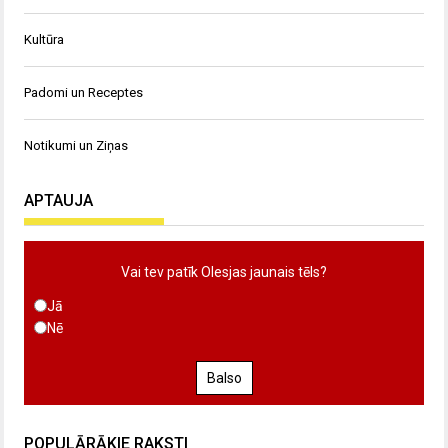
Kultūra
Padomi un Receptes
Notikumi un Ziņas
APTAUJA
Vai tev patīk Olesjas jaunais tēls?
Jā
Nē
Balso
POPULĀRĀKIE RAKSTI