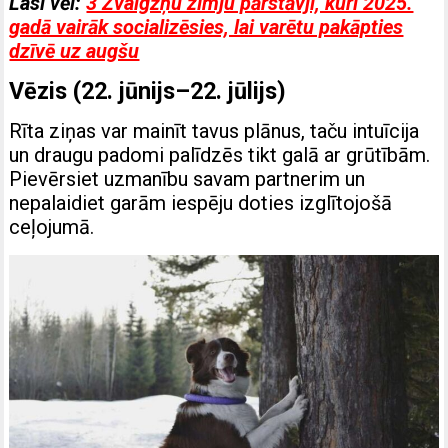
Lasi vēl:
3 Zvaigžņu zīmju pārstāvji, kuri 2025.
gadā vairāk socializēsies, lai varētu pakāpties
dzīvē uz augšu
Vēzis (22. jūnijs–22. jūlijs)
Rīta ziņas var mainīt tavus plānus, taču intuīcija
un draugu padomi palīdzēs tikt galā ar grūtībām.
Pievērsiet uzmanību savam partnerim un
nepalaidiet garām iespēju doties izglītojošā
ceļojumā.