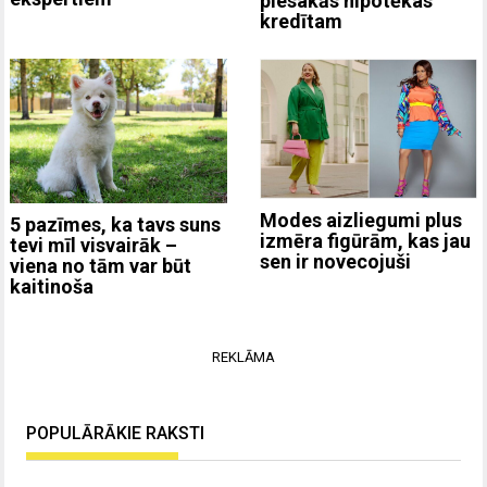
piesakās hipotēkas
kredītam
Modes aizliegumi plus
5 pazīmes, ka tavs suns
izmēra figūrām, kas jau
tevi mīl visvairāk –
sen ir novecojuši
viena no tām var būt
kaitinoša
REKLĀMA
POPULĀRĀKIE RAKSTI