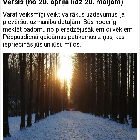
Vērsis (no 20. aprīļa līdz 20. maijam)
Varat veiksmīgi veikt vairākus uzdevumus, ja
pievēršat uzmanību detaļām. Būs noderīgi
meklēt padomu no pieredzējušākiem cilvēkiem.
Pēcpusdienā gaidāmas patīkamas ziņas, kas
iepriecinās jūs un jūsu mīļos.