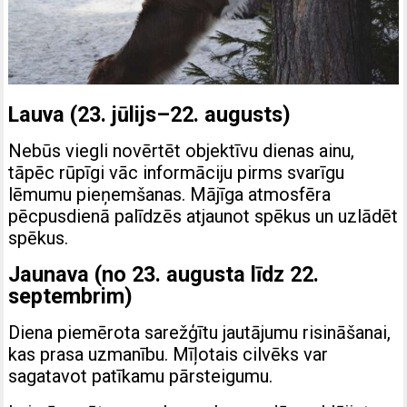
Lauva (23. jūlijs–22. augusts)
Nebūs viegli novērtēt objektīvu dienas ainu,
tāpēc rūpīgi vāc informāciju pirms svarīgu
lēmumu pieņemšanas. Mājīga atmosfēra
pēcpusdienā palīdzēs atjaunot spēkus un uzlādēt
spēkus.
Jaunava (no 23. augusta līdz 22.
septembrim)
Diena piemērota sarežģītu jautājumu risināšanai,
kas prasa uzmanību. Mīļotais cilvēks var
sagatavot patīkamu pārsteigumu.