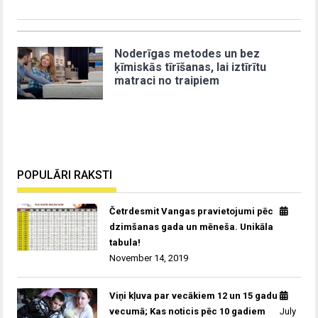
Noderīgas metodes un bez
ķīmiskās tīrīšanas, lai iztīrītu
matraci no traipiem
POPULĀRI RAKSTI
Četrdesmit Vangas pravietojumi pēc
dzimšanas gada un mēneša. Unikāla
tabula!
November 14, 2019
Viņi kļuva par vecākiem 12 un 15 gadu
vecumā; Kas noticis pēc 10 gadiem
July