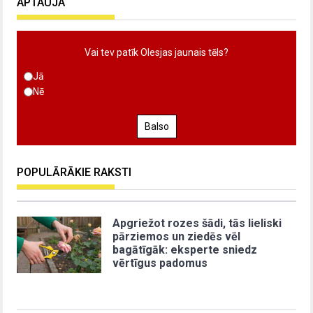
APTAUJA
Vai tev patīk Olesjas jaunais tēls?
Jā
Nē
Balso
POPULĀRĀKIE RAKSTI
Apgriežot rozes šādi, tās lieliski
pārziemos un ziedēs vēl
bagātīgāk: eksperte sniedz
vērtīgus padomus