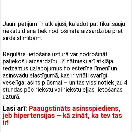
Jauni pētījumi ir atklājuši, ka ēdot pat tikai sauju
riekstu dienā tiek nodrošināta aizsardzība pret
sirds slimībām.
Regulāra lietošana uzturā var nodrošināt
paliekošu aizsardzību. Zinātnieki arī atklāja
redzamus uzlabojumus holesterīna līmenī un
asinsvadu elastīgumā, kas ir vitāli svarīgi
veselīgai asins plūsmai – un tas viss notiek jau 4
stundas pēc riekstu vai riekstu eļļas lietošanas
uzturā.
Lasi arī:
Paaugstināts asinsspiediens,
jeb hipertensijas – kā zināt, ka tev tas
ir!