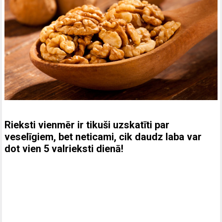
Rieksti vienmēr ir tikuši uzskatīti par
veselīgiem, bet neticami, cik daudz laba var
dot vien 5 valrieksti dienā!