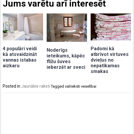
Jums varētu arī interesēt
4 populāri veidi
Padomi kā
Noderīgs
kā atsvaidzināt
atbrīvot virtuves
ieteikums, kāpēc
vannas istabas
dvieļus no
flīžu šuves
aizkaru
nepatīkamas
ieberzēt ar sveci
smakas
Posted in
Jaunākie raksti
Tagged
valrieksti veselībai
Post
navigation