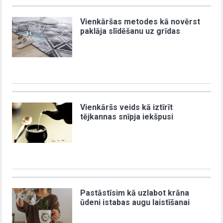
Vienkāršas metodes kā novērst
paklāja slīdēšanu uz grīdas
Vienkāršs veids kā iztīrīt
tējkannas snīpja iekšpusi
Pastāstīsim kā uzlabot krāna
ūdeni istabas augu laistīšanai