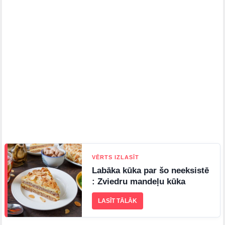
VĒRTS IZLASĪT
Labāka kūka par šo neeksistē
: Zviedru mandeļu kūka
LASĪT TĀLĀK