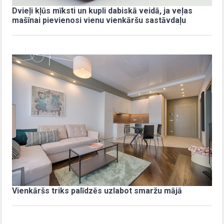
Dvieļi kļūs mīksti un kupli dabiskā veidā, ja veļas
mašīnai pievienosi vienu vienkāršu sastāvdaļu
Vienkāršs triks palīdzēs uzlabot smaržu mājā