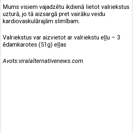
Mums visiem vajadzētu ikdienā lietot valriekstus
uzturā, jo tā aizsargā pret vairāku veidu
kardiovaskulārajām slimībam.
Valriekstus var aizvietot ar valriekstu eļļu – 3
ēdamkarotes (51g) eļļas
Avots:viralalternativenews.com