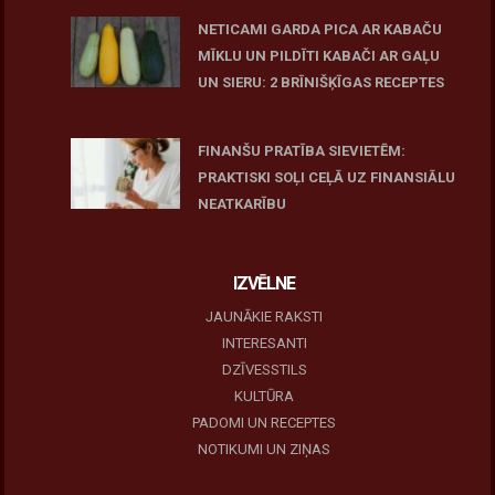
NETICAMI GARDA PICA AR KABAČU
MĪKLU UN PILDĪTI KABAČI AR GAĻU
UN SIERU: 2 BRĪNIŠĶĪGAS RECEPTES
June 25, 2026
FINANŠU PRATĪBA SIEVIETĒM:
PRAKTISKI SOĻI CEĻĀ UZ FINANSIĀLU
NEATKARĪBU
June 11, 2026
IZVĒLNE
JAUNĀKIE RAKSTI
INTERESANTI
DZĪVESSTILS
KULTŪRA
PADOMI UN RECEPTES
NOTIKUMI UN ZIŅAS