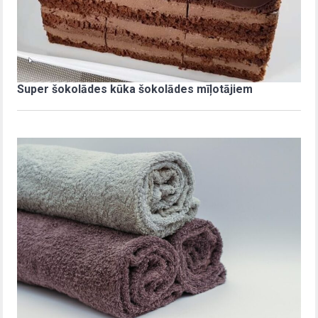
Super šokolādes kūka šokolādes mīļotājiem