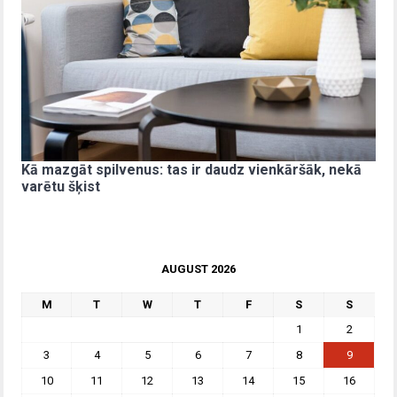
Kā mazgāt spilvenus: tas ir daudz vienkāršāk, nekā
varētu šķist
AUGUST 2026
M
T
W
T
F
S
S
1
2
3
4
5
6
7
8
9
10
11
12
13
14
15
16