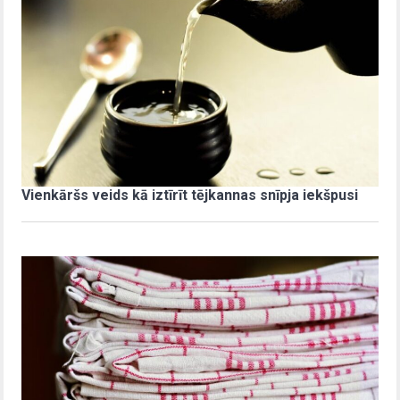
Vienkāršs veids kā iztīrīt tējkannas snīpja iekšpusi