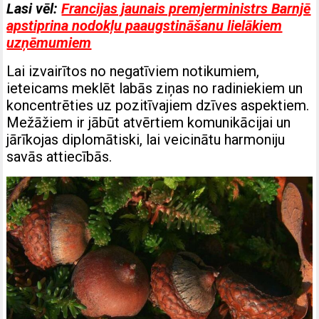
Lasi vēl:
Francijas jaunais premjerministrs Barnjē
apstiprina nodokļu paaugstināšanu lielākiem
uzņēmumiem
Lai izvairītos no negatīviem notikumiem,
ieteicams meklēt labās ziņas no radiniekiem un
koncentrēties uz pozitīvajiem dzīves aspektiem.
Mežāžiem ir jābūt atvērtiem komunikācijai un
jārīkojas diplomātiski, lai veicinātu harmoniju
savās attiecībās.