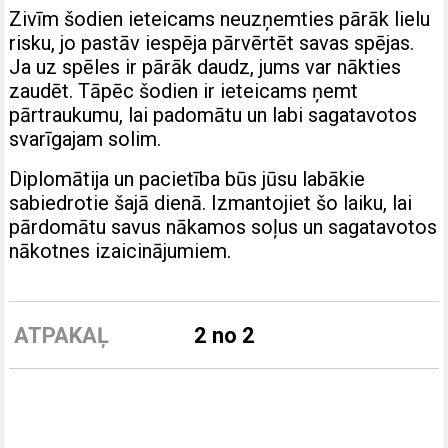
Zivīm šodien ieteicams neuzņemties pārāk lielu
risku, jo pastāv iespēja pārvērtēt savas spējas.
Ja uz spēles ir pārāk daudz, jums var nākties
zaudēt. Tāpēc šodien ir ieteicams ņemt
pārtraukumu, lai padomātu un labi sagatavotos
svarīgajam solim.
Diplomātija un pacietība būs jūsu labākie
sabiedrotie šajā dienā. Izmantojiet šo laiku, lai
pārdomātu savus nākamos soļus un sagatavotos
nākotnes izaicinājumiem.
ATPAKAĻ
2 no 2