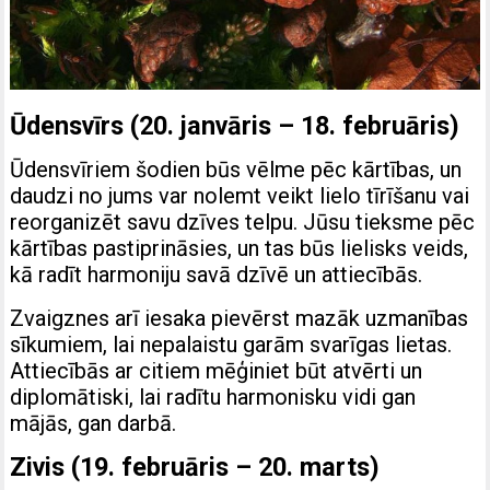
Ūdensvīrs (20. janvāris – 18. februāris)
Ūdensvīriem šodien būs vēlme pēc kārtības, un
daudzi no jums var nolemt veikt lielo tīrīšanu vai
reorganizēt savu dzīves telpu. Jūsu tieksme pēc
kārtības pastiprināsies, un tas būs lielisks veids,
kā radīt harmoniju savā dzīvē un attiecībās.
Zvaigznes arī iesaka pievērst mazāk uzmanības
sīkumiem, lai nepalaistu garām svarīgas lietas.
Attiecībās ar citiem mēģiniet būt atvērti un
diplomātiski, lai radītu harmonisku vidi gan
mājās, gan darbā.
Zivis (19. februāris – 20. marts)