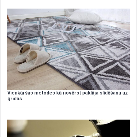
Vienkāršas metodes kā novērst paklāja slīdēšanu uz
grīdas