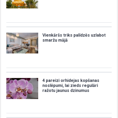
Vienkāršs triks palīdzēs uzlabot
smaržu mājā
4 pareizi orhidejas kopšanas
noslēpumi, lai zieds regulāri
ražotu jaunus dzinumus