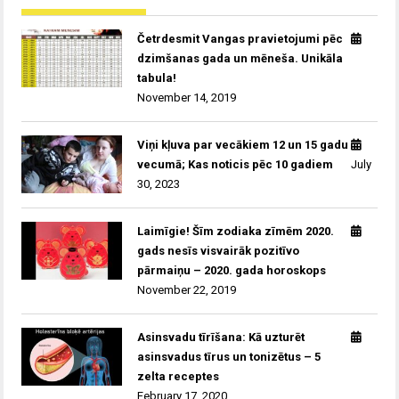
Četrdesmit Vangas pravietojumi pēc
dzimšanas gada un mēneša. Unikāla
tabula!
November 14, 2019
Viņi kļuva par vecākiem 12 un 15 gadu
vecumā; Kas noticis pēc 10 gadiem
July
30, 2023
Laimīgie! Šīm zodiaka zīmēm 2020.
gads nesīs visvairāk pozitīvo
pārmaiņu – 2020. gada horoskops
November 22, 2019
Asinsvadu tīrīšana: Kā uzturēt
asinsvadus tīrus un tonizētus – 5
zelta receptes
February 17, 2020