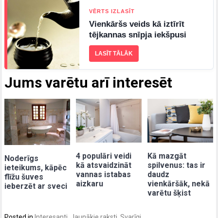
VĒRTS IZLASĪT
Vienkāršs veids kā iztīrīt
tējkannas snīpja iekšpusi
LASĪT TĀLĀK
Jums varētu arī interesēt
4 populāri veidi
Kā mazgāt
Noderīgs
kā atsvaidzināt
spilvenus: tas ir
ieteikums, kāpēc
vannas istabas
daudz
flīžu šuves
aizkaru
vienkāršāk, nekā
ieberzēt ar sveci
varētu šķist
Posted in
Interesanti
,
Jaunākie raksti
,
Svarīgi