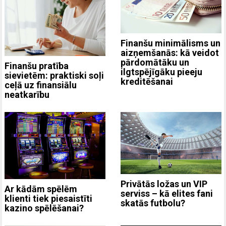
Finanšu minimālisms un
aizņemšanās: kā veidot
pārdomātāku un
Finanšu pratība
ilgtspējīgāku pieeju
sievietēm: praktiski soļi
kreditēšanai
ceļā uz finansiālu
neatkarību
Privātās ložas un VIP
Ar kādām spēlēm
serviss – kā elites fani
klienti tiek piesaistīti
skatās futbolu?
kazino spēlēšanai?