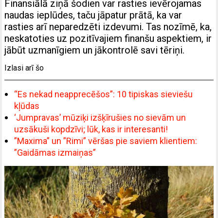
Finansiālā ziņā šodien var rasties ievērojamas
naudas ieplūdes, taču jāpatur prātā, ka var
rasties arī neparedzēti izdevumi. Tas nozīmē, ka,
neskatoties uz pozitīvajiem finanšu aspektiem, ir
jābūt uzmanīgiem un jākontrolē savi tēriņi.
Izlasi arī šo
“Es nekad neapprecēšos”: 10 tipiskas sieviešu
kļūdas
‘Jumpravas’ mūziķi izšķīrušies no sievām un
uzsākuši kopdzīvi; lūk, kas ir interesanti!
”Maxima” un ”Rimi” vēršas pie saviem klientiem:
”Gaidāmas izmaiņas”