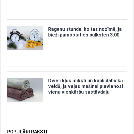
Raganu stunda: ko tas nozīmē, ja
bieži pamostaties pulksten 3:00
Dvieļi kļūs mīksti un kupli dabiskā
veidā, ja veļas mašīnai pievienosi
vienu vienkāršu sastāvdaļu
POPULĀRI RAKSTI