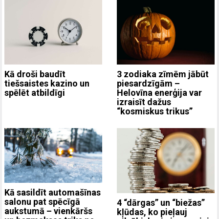
3 zodiaka zīmēm jābūt
Kā droši baudīt
piesardzīgām –
tiešsaistes kazino un
Helovīna enerģija var
spēlēt atbildīgi
izraisīt dažus
“kosmiskus trikus”
Kā sasildīt automašīnas
salonu pat spēcīgā
4 “dārgas” un “biežas”
aukstumā – vienkāršs
kļūdas, ko pieļauj