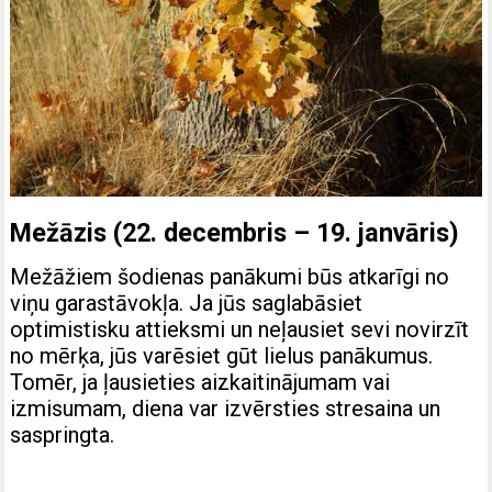
Mežāzis (22. decembris – 19. janvāris)
Mežāžiem šodienas panākumi būs atkarīgi no
viņu garastāvokļa. Ja jūs saglabāsiet
optimistisku attieksmi un neļausiet sevi novirzīt
no mērķa, jūs varēsiet gūt lielus panākumus.
Tomēr, ja ļausieties aizkaitinājumam vai
izmisumam, diena var izvērsties stresaina un
saspringta.