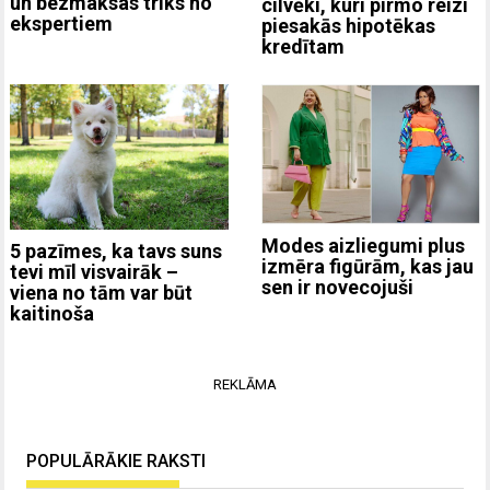
un bezmaksas triks no
cilvēki, kuri pirmo reizi
ekspertiem
piesakās hipotēkas
kredītam
Modes aizliegumi plus
5 pazīmes, ka tavs suns
izmēra figūrām, kas jau
tevi mīl visvairāk –
sen ir novecojuši
viena no tām var būt
kaitinoša
REKLĀMA
POPULĀRĀKIE RAKSTI