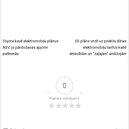
Toyota kavē elektromobiļu plānus
ES plāns virzīt uz priekšu Ķīnas
ASV, jo pārdošanas apjomi
elektromobiļu tarifus kaitē
palēninās
attiecībām un “zaļajām” ambīcijām
0
Raksta vērtējums