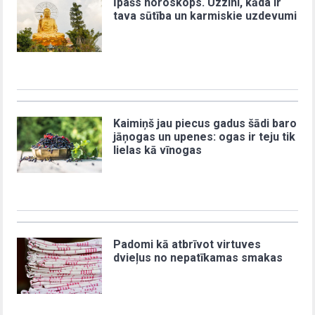
Īpašs horoskops. Uzzini, kāda ir
tava sūtība un karmiskie uzdevumi
Kaimiņš jau piecus gadus šādi baro
jāņogas un upenes: ogas ir teju tik
lielas kā vīnogas
Padomi kā atbrīvot virtuves
dvieļus no nepatīkamas smakas