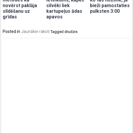
novērst paklāja
cilvēki liek
bieži pamostaties
slīdēšanu uz
kartupeļus ādas
pulksten 3:00
grīdas
apavos
Posted in
Jaunākie raksti
Tagged
drudzis
Post
navigation