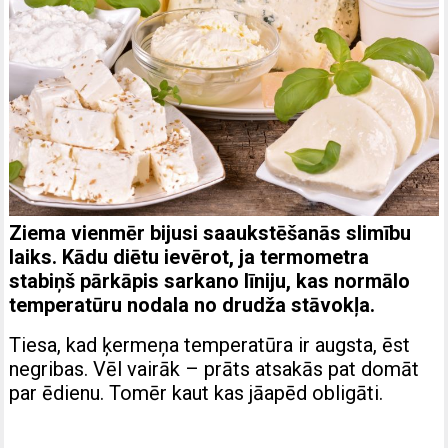
Ziema vienmēr bijusi saaukstēšanās slimību
laiks. Kādu diētu ievērot, ja termometra
stabiņš pārkāpis sarkano līniju, kas normālo
temperatūru nodala no drudža stāvokļa.
Tiesa, kad ķermeņa temperatūra ir augsta, ēst
negribas. Vēl vairāk – prāts atsakās pat domāt
par ēdienu. Tomēr kaut kas jāapēd obligāti.