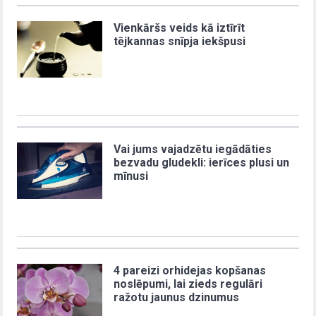
Vienkāršs veids kā iztīrīt
tējkannas snīpja iekšpusi
Vai jums vajadzētu iegādāties
bezvadu gludekli: ierīces plusi un
mīnusi
4 pareizi orhidejas kopšanas
noslēpumi, lai zieds regulāri
ražotu jaunus dzinumus