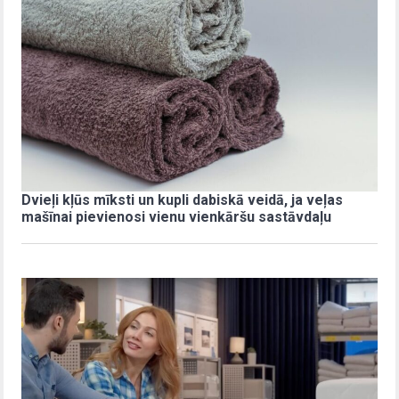
Dvieļi kļūs mīksti un kupli dabiskā veidā, ja veļas
mašīnai pievienosi vienu vienkāršu sastāvdaļu