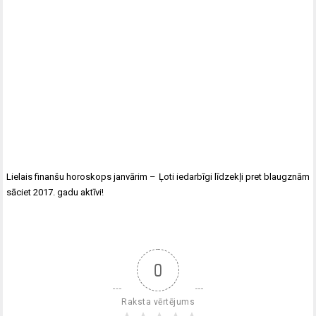
Lielais finanšu horoskops janvārim –
Ļoti iedarbīgi līdzekļi pret blaugznām
sāciet 2017. gadu aktīvi!
0
Raksta vērtējums