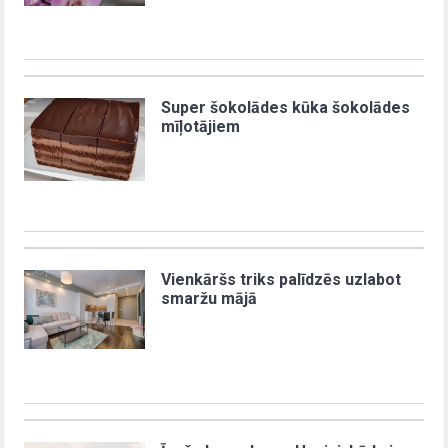
Super šokolādes kūka šokolādes
mīļotājiem
Vienkāršs triks palīdzēs uzlabot
smaržu mājā