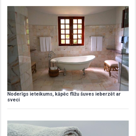
Noderīgs ieteikums, kāpēc flīžu šuves ieberzēt ar
sveci