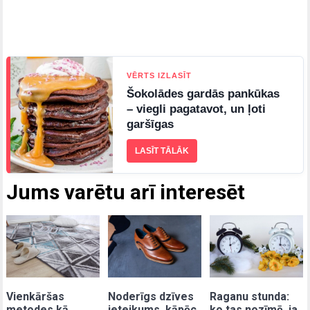
VĒRTS IZLASĪT
Šokolādes gardās pankūkas
– viegli pagatavot, un ļoti
garšīgas
LASĪT TĀLĀK
Jums varētu arī interesēt
Vienkāršas
Noderīgs dzīves
Raganu stunda:
metodes kā
ieteikums, kāpēc
ko tas nozīmē, ja