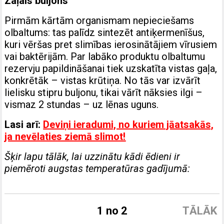
Zaļais buljons
Pirmām kārtām organismam nepieciešams
olbaltums: tas palīdz sintezēt antiķermenīšus,
kuri vēršas pret slimības ierosinātājiem vīrusiem
vai baktērijām. Par labāko produktu olbaltumu
rezervju papildināšanai tiek uzskatīta vistas gaļa,
konkrētāk – vistas krūtiņa. No tās var izvārīt
lielisku stipru buljonu, tikai vārīt nāksies ilgi –
vismaz 2 stundas – uz lēnas uguns.
Lasi arī:
Deviņi ieradumi, no kuriem jāatsakās,
ja nevēlaties ziemā slimot!
Šķir lapu tālāk, lai uzzinātu kādi ēdieni ir
piemēroti augstas temperatūras gadījumā:
1 no 2
TĀLĀK