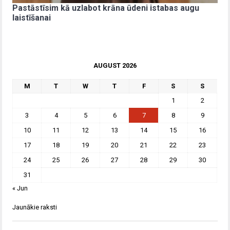
Pastāstīsim kā uzlabot krāna ūdeni istabas augu
laistīšanai
AUGUST 2026
M
T
W
T
F
S
S
1
2
3
4
5
6
7
8
9
10
11
12
13
14
15
16
17
18
19
20
21
22
23
24
25
26
27
28
29
30
31
« Jun
Jaunākie raksti