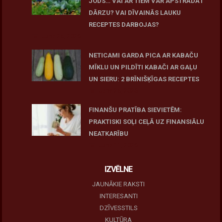
JODS… VAI AR TIEM VAR APSTRĀDĀT
DĀRZU? VAI DĪVAINĀS LAUKU
RECEPTES DARBOJAS?
June 25, 2026
NETICAMI GARDA PICA AR KABAČU
MĪKLU UN PILDĪTI KABAČI AR GAĻU
UN SIERU: 2 BRĪNIŠĶĪGAS RECEPTES
June 25, 2026
FINANŠU PRATĪBA SIEVIETĒM:
PRAKTISKI SOĻI CEĻĀ UZ FINANSIĀLU
NEATKARĪBU
June 11, 2026
IZVĒLNE
JAUNĀKIE RAKSTI
INTERESANTI
DZĪVESSTILS
KULTŪRA