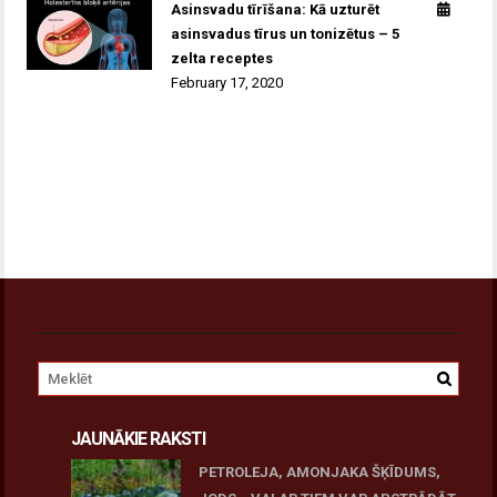
Asinsvadu tīrīšana: Kā uzturēt
asinsvadus tīrus un tonizētus – 5
zelta receptes
February 17, 2020
JAUNĀKIE RAKSTI
PETROLEJA, AMONJAKA ŠĶĪDUMS,