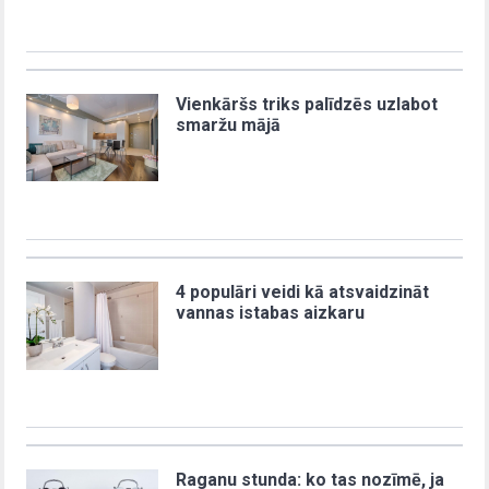
Vienkāršs triks palīdzēs uzlabot
smaržu mājā
4 populāri veidi kā atsvaidzināt
vannas istabas aizkaru
Raganu stunda: ko tas nozīmē, ja