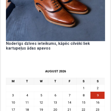
Noderīgs dzīves ieteikums, kāpēc cilvēki liek
kartupeļus ādas apavos
AUGUST 2026
M
T
W
T
F
S
S
1
2
3
4
5
6
7
8
9
10
11
12
13
14
15
16
17
18
19
20
21
22
23