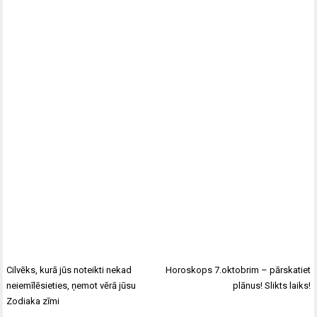
Cilvēks, kurā jūs noteikti nekad
Horoskops 7.oktobrim – pārskatiet
neiemīlēsieties, ņemot vērā jūsu
plānus! Slikts laiks!
Zodiaka zīmi