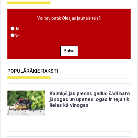
Vai tev patīk Olesjas jaunais tēls?
Jā
Nē
Balso
POPULĀRĀKIE RAKSTI
Kaimiņš jau piecus gadus šādi baro
jāņogas un upenes: ogas ir teju tik
lielas kā vīnogas