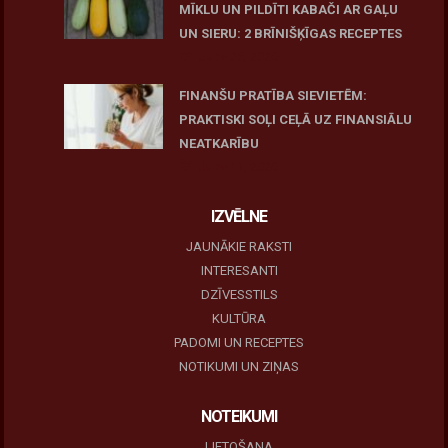
MĪKLU UN PILDĪTI KABAČI AR GAĻU
UN SIERU: 2 BRĪNIŠĶĪGAS RECEPTES
June 25, 2026
FINANŠU PRATĪBA SIEVIETĒM:
PRAKTISKI SOĻI CEĻĀ UZ FINANSIĀLU
NEATKARĪBU
June 11, 2026
IZVĒLNE
JAUNĀKIE RAKSTI
INTERESANTI
DZĪVESSTILS
KULTŪRA
PADOMI UN RECEPTES
NOTIKUMI UN ZIŅAS
NOTEIKUMI
LIETOŠANA