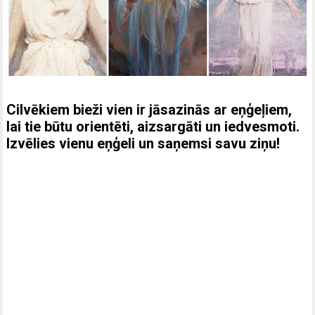
Cilvēkiem bieži vien ir jāsazinās ar eņģeļiem,
lai tie būtu orientēti, aizsargāti un iedvesmoti.
Izvēlies vienu eņģeli un saņemsi savu ziņu!