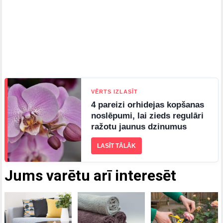
VĒRTS IZLASĪT
4 pareizi orhidejas kopšanas
noslēpumi, lai zieds regulāri
ražotu jaunus dzinumus
LASĪT TĀLĀK
Jums varētu arī interesēt