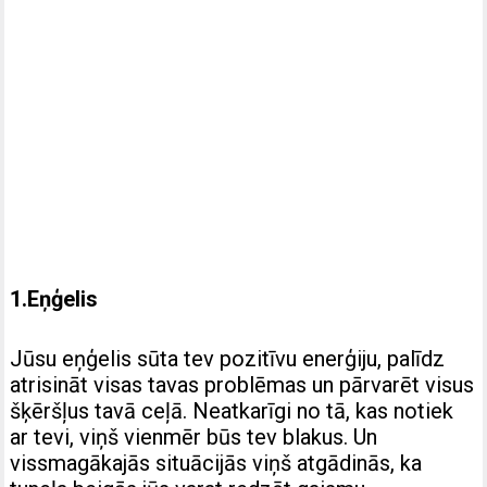
1.Eņģelis
Jūsu eņģelis sūta tev pozitīvu enerģiju, palīdz
atrisināt visas tavas problēmas un pārvarēt visus
šķēršļus tavā ceļā. Neatkarīgi no tā, kas notiek
ar tevi, viņš vienmēr būs tev blakus. Un
vissmagākajās situācijās viņš atgādinās, ka