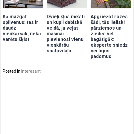
Kā mazgāt
Dvieļi kļūs mīksti
Apgriežot rozes
spilvenus: tas ir
un kupli dabiskā
šādi, tās lieliski
daudz
veidā, ja veļas
pārziemos un
vienkāršāk, nekā
mašīnai
ziedēs vēl
varētu šķist
pievienosi vienu
bagātīgāk:
vienkāršu
eksperte sniedz
sastāvdaļu
vērtīgus
padomus
Posted in
Interesanti
Post
navigation