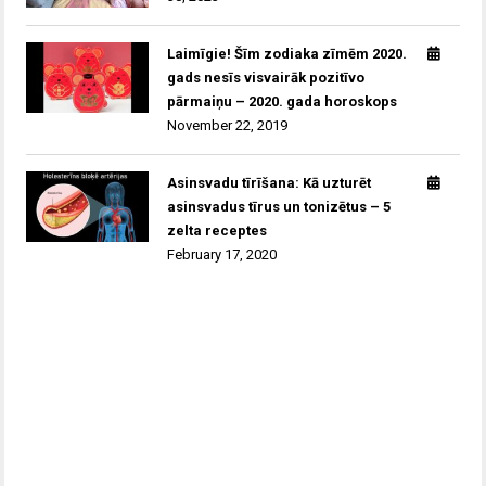
Laimīgie! Šīm zodiaka zīmēm 2020.
gads nesīs visvairāk pozitīvo
pārmaiņu – 2020. gada horoskops
November 22, 2019
Asinsvadu tīrīšana: Kā uzturēt
asinsvadus tīrus un tonizētus – 5
zelta receptes
February 17, 2020