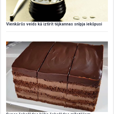
Vienkāršs veids kā iztīrīt tējkannas snīpja iekšpusi