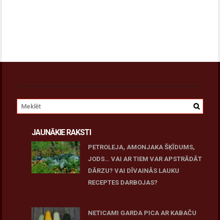
JAUNĀKIE RAKSTI
PETROLEJA, AMONJAKA ŠĶĪDUMS,
JODS… VAI AR TIEM VAR APSTRĀDĀT
DĀRZU? VAI DĪVAINĀS LAUKU
RECEPTES DARBOJAS?
June 25, 2026
NETICAMI GARDA PICA AR KABAČU