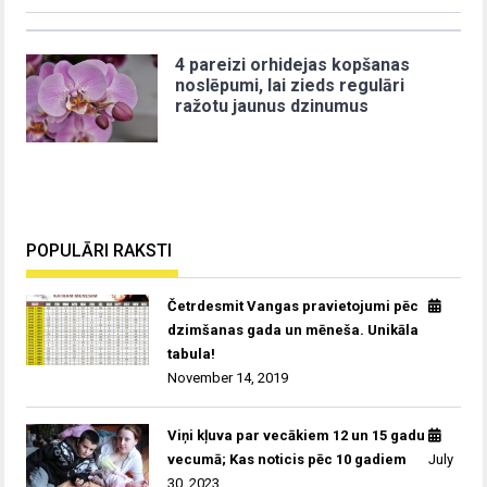
4 pareizi orhidejas kopšanas
noslēpumi, lai zieds regulāri
ražotu jaunus dzinumus
POPULĀRI RAKSTI
Četrdesmit Vangas pravietojumi pēc
dzimšanas gada un mēneša. Unikāla
tabula!
November 14, 2019
Viņi kļuva par vecākiem 12 un 15 gadu
vecumā; Kas noticis pēc 10 gadiem
July
30, 2023