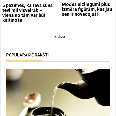
Modes aizliegumi plus
5 pazīmes, ka tavs suns
izmēra figūrām, kas jau
tevi mīl visvairāk –
sen ir novecojuši
viena no tām var būt
kaitinoša
REKLĀMA
POPULĀRĀKIE RAKSTI