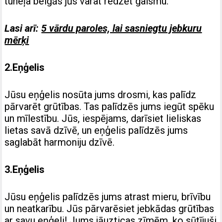
tuneļa beigās jūs varat redzēt gaismu.
Lasi arī:
5 vārdu paroles, lai sasniegtu jebkuru
mērķi
2.Eņģelis
Jūsu eņģelis nosūta jums drosmi, kas palīdz
pārvarēt grūtības. Tas palīdzēs jums iegūt spēku
un mīlestību. Jūs, iespējams, darīsiet lieliskas
lietas savā dzīvē, un eņģelis palīdzēs jums
saglabāt harmoniju dzīvē.
3.Eņģelis
Jūsu eņģelis palīdzēs jums atrast mieru, brīvību
un neatkarību. Jūs pārvarēsiet jebkādas grūtības
ar savu eņģeli! Jums jāuzticas zīmēm, ko sūtījuši