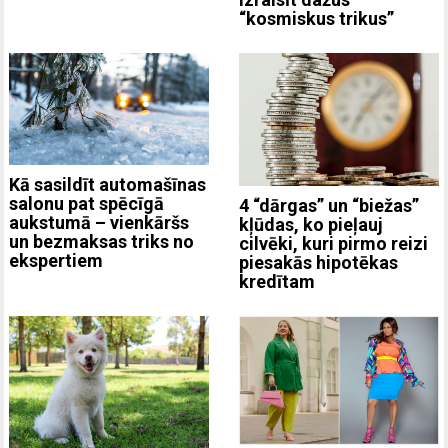
“kosmiskus trikus”
Kā sasildīt automašīnas
salonu pat spēcīgā
4 “dārgas” un “biežas”
aukstumā – vienkāršs
kļūdas, ko pieļauj
un bezmaksas triks no
cilvēki, kuri pirmo reizi
ekspertiem
piesakās hipotēkas
kredītam