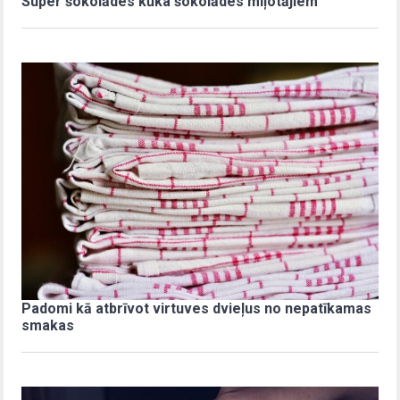
Super šokolādes kūka šokolādes mīļotājiem
Padomi kā atbrīvot virtuves dvieļus no nepatīkamas
smakas