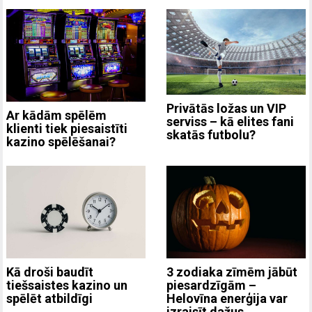
Privātās ložas un VIP
Ar kādām spēlēm
serviss – kā elites fani
klienti tiek piesaistīti
skatās futbolu?
kazino spēlēšanai?
3 zodiaka zīmēm jābūt
Kā droši baudīt
piesardzīgām –
tiešsaistes kazino un
Helovīna enerģija var
spēlēt atbildīgi
izraisīt dažus