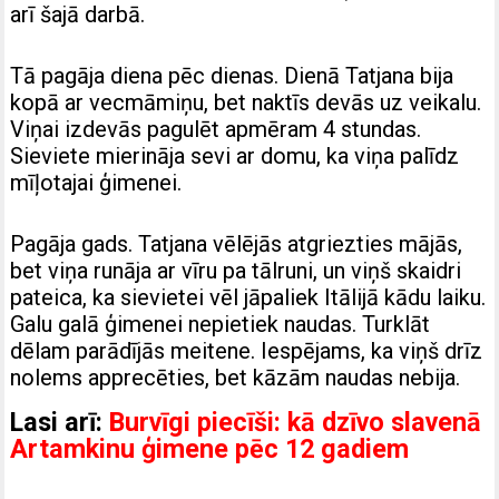
arī šajā darbā.
Tā pagāja diena pēc dienas. Dienā Tatjana bija
kopā ar vecmāmiņu, bet naktīs devās uz veikalu.
Viņai izdevās pagulēt apmēram 4 stundas.
Sieviete mierināja sevi ar domu, ka viņa palīdz
mīļotajai ģimenei.
Pagāja gads. Tatjana vēlējās atgriezties mājās,
bet viņa runāja ar vīru pa tālruni, un viņš skaidri
pateica, ka sievietei vēl jāpaliek Itālijā kādu laiku.
Galu galā ģimenei nepietiek naudas. Turklāt
dēlam parādījās meitene. Iespējams, ka viņš drīz
nolems apprecēties, bet kāzām naudas nebija.
Lasi arī:
Burvīgi piecīši: kā dzīvo slavenā
Artamkinu ģimene pēc 12 gadiem