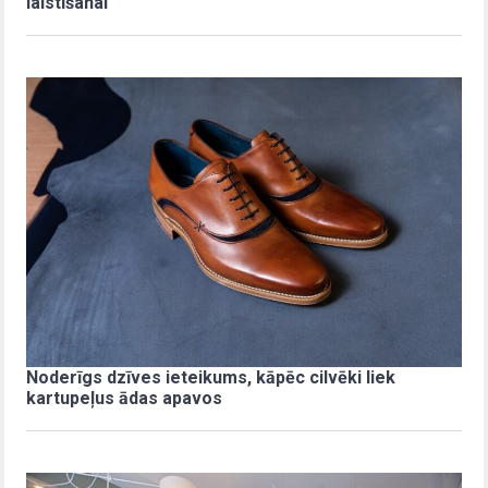
laistīšanai
Noderīgs dzīves ieteikums, kāpēc cilvēki liek
kartupeļus ādas apavos