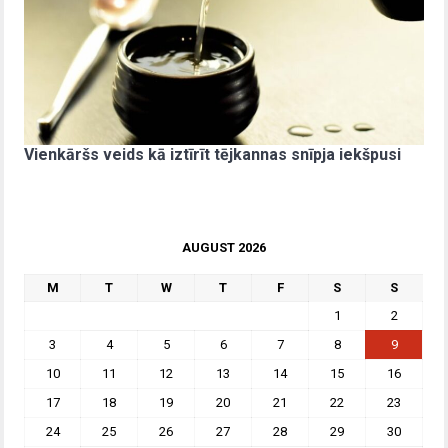
Vienkāršs veids kā iztīrīt tējkannas snīpja iekšpusi
AUGUST 2026
M
T
W
T
F
S
S
1
2
3
4
5
6
7
8
9
10
11
12
13
14
15
16
17
18
19
20
21
22
23
24
25
26
27
28
29
30