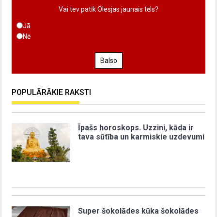
Vai tev patīk Olesjas jaunais tēls?
Jā
Nē
Balso
POPULĀRĀKIE RAKSTI
Īpašs horoskops. Uzzini, kāda ir
tava sūtība un karmiskie uzdevumi
Super šokolādes kūka šokolādes