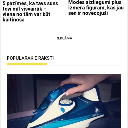
Modes aizliegumi plus
5 pazīmes, ka tavs suns
izmēra figūrām, kas jau
tevi mīl visvairāk –
sen ir novecojuši
viena no tām var būt
kaitinoša
REKLĀMA
POPULĀRĀKIE RAKSTI