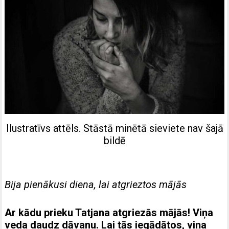
Ilustratīvs attēls. Stāstā minētā sieviete nav šajā
bildē
Bija pienākusi diena, lai atgrieztos mājās
Ar kādu prieku Tatjana atgriezās mājās! Viņa
veda daudz dāvanu. Lai tās iegādātos, viņa