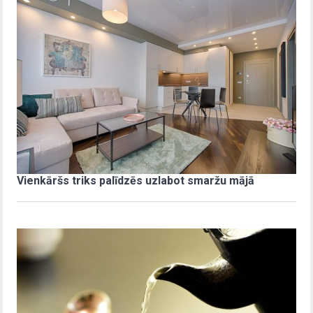
Vienkāršs triks palīdzēs uzlabot smaržu mājā