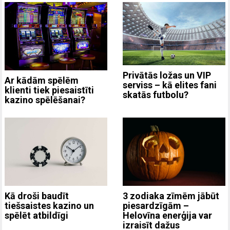
Privātās ložas un VIP
Ar kādām spēlēm
serviss – kā elites fani
klienti tiek piesaistīti
skatās futbolu?
kazino spēlēšanai?
3 zodiaka zīmēm jābūt
Kā droši baudīt
piesardzīgām –
tiešsaistes kazino un
Helovīna enerģija var
spēlēt atbildīgi
izraisīt dažus