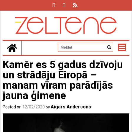
Skip
to
content
Kamēr es 5 gadus dzīvoju
un strādāju Eiropā –
manam vīram parādījās
jauna ģimene
Aigars Andersons
Posted on
12/02/2020
by