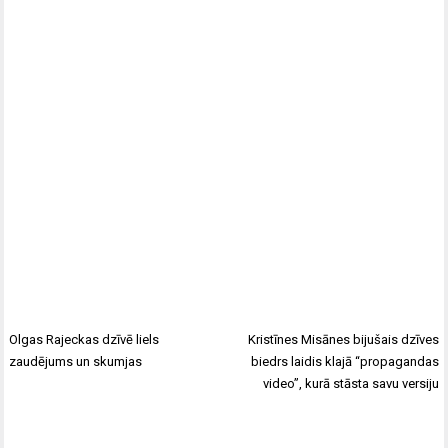
Olgas Rajeckas dzīvē liels
Kristīnes Misānes bijušais dzīves
zaudējums un skumjas
biedrs laidis klajā “propagandas
video”, kurā stāsta savu versiju