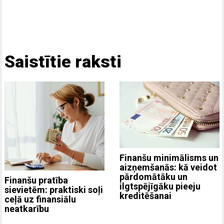
Saistītie raksti
Finanšu minimālisms un
aizņemšanās: kā veidot
pārdomātāku un
Finanšu pratība
ilgtspējīgāku pieeju
sievietēm: praktiski soļi
kreditēšanai
ceļā uz finansiālu
neatkarību