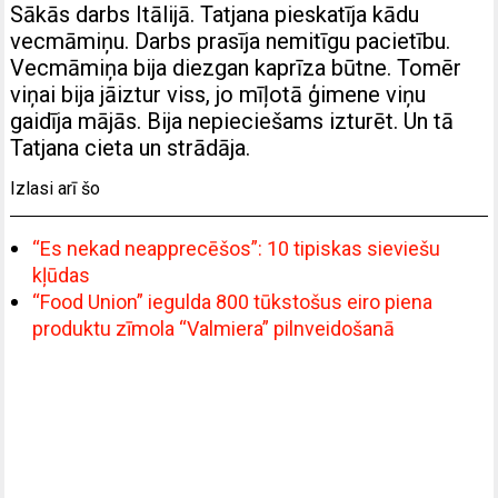
Sākās darbs Itālijā. Tatjana pieskatīja kādu
vecmāmiņu. Darbs prasīja nemitīgu pacietību.
Vecmāmiņa bija diezgan kaprīza būtne. Tomēr
viņai bija jāiztur viss, jo mīļotā ģimene viņu
gaidīja mājās. Bija nepieciešams izturēt. Un tā
Tatjana cieta un strādāja.
Izlasi arī šo
“Es nekad neapprecēšos”: 10 tipiskas sieviešu
kļūdas
“Food Union” iegulda 800 tūkstošus eiro piena
produktu zīmola “Valmiera” pilnveidošanā