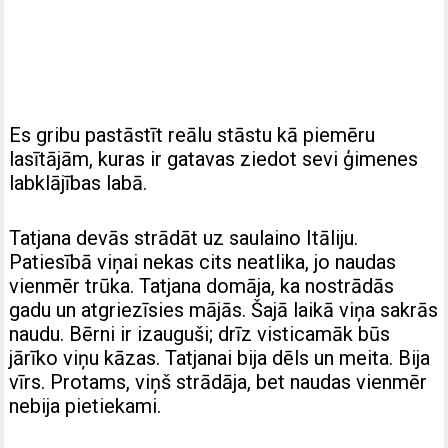
Es gribu pastāstīt reālu stāstu kā piemēru
lasītājām, kuras ir gatavas ziedot sevi ģimenes
labklājības labā.
Tatjana devās strādāt uz saulaino Itāliju.
Patiesībā viņai nekas cits neatlika, jo naudas
vienmēr trūka. Tatjana domāja, ka nostrādās
gadu un atgriezīsies mājās. Šajā laikā viņa sakrās
naudu. Bērni ir izauguši; drīz visticamāk būs
jārīko viņu kāzas. Tatjanai bija dēls un meita. Bija
vīrs. Protams, viņš strādāja, bet naudas vienmēr
nebija pietiekami.