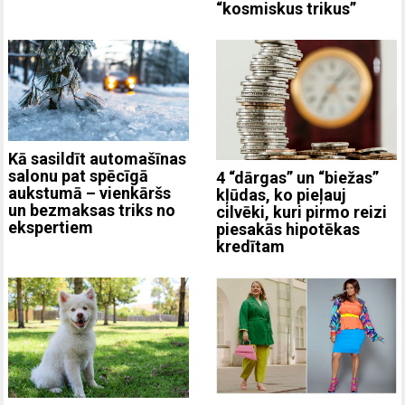
“kosmiskus trikus”
Kā sasildīt automašīnas
salonu pat spēcīgā
4 “dārgas” un “biežas”
aukstumā – vienkāršs
kļūdas, ko pieļauj
un bezmaksas triks no
cilvēki, kuri pirmo reizi
ekspertiem
piesakās hipotēkas
kredītam