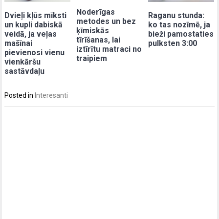
Noderīgas
Dvieļi kļūs mīksti
Raganu stunda:
metodes un bez
un kupli dabiskā
ko tas nozīmē, ja
ķīmiskās
veidā, ja veļas
bieži pamostaties
tīrīšanas, lai
mašīnai
pulksten 3:00
iztīrītu matraci no
pievienosi vienu
traipiem
vienkāršu
sastāvdaļu
Posted in
Interesanti
Post
navigation