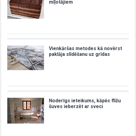
mīļotājiem
Vienkāršas metodes kā novērst
paklāja slīdēšanu uz grīdas
Noderīgs ieteikums, kāpēc flīžu
šuves ieberzēt ar sveci