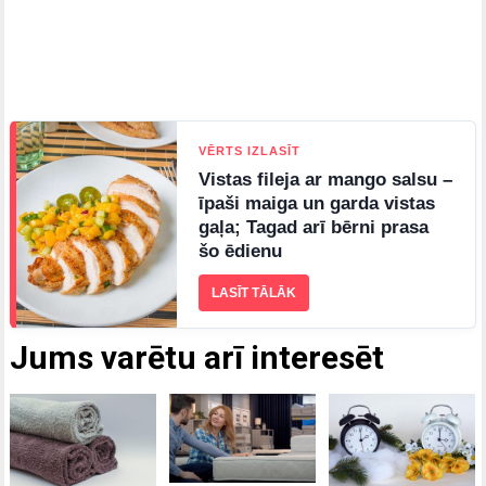
VĒRTS IZLASĪT
Vistas fileja ar mango salsu –
īpaši maiga un garda vistas
gaļa; Tagad arī bērni prasa
šo ēdienu
LASĪT TĀLĀK
Jums varētu arī interesēt