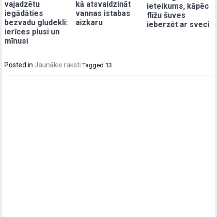
vajadzētu
kā atsvaidzināt
ieteikums, kāpēc
iegādāties
vannas istabas
flīžu šuves
bezvadu gludekli:
aizkaru
ieberzēt ar sveci
ierīces plusi un
mīnusi
Posted in
Jaunākie raksti
Tagged
13
Post
navigation