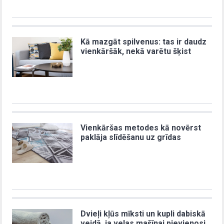
Kā mazgāt spilvenus: tas ir daudz
vienkāršāk, nekā varētu šķist
Vienkāršas metodes kā novērst
paklāja slīdēšanu uz grīdas
Dvieļi kļūs mīksti un kupli dabiskā
veidā, ja veļas mašīnai pievienosi