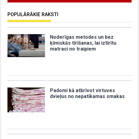
POPULĀRĀKIE RAKSTI
Noderīgas metodes un bez
ķīmiskās tīrīšanas, lai iztīrītu
matraci no traipiem
Padomi kā atbrīvot virtuves
dvieļus no nepatīkamas smakas