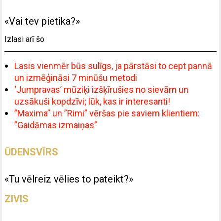
«Vai tev pietika?»
Izlasi arī šo
Lasis vienmēr būs sulīgs, ja pārstāsi to cept pannā
un izmēģināsi 7 minūšu metodi
‘Jumpravas’ mūziķi izšķīrušies no sievām un
uzsākuši kopdzīvi; lūk, kas ir interesanti!
”Maxima” un ”Rimi” vēršas pie saviem klientiem:
”Gaidāmas izmaiņas”
ŪDENSVĪRS
«Tu vēlreiz vēlies to pateikt?»
ZIVIS