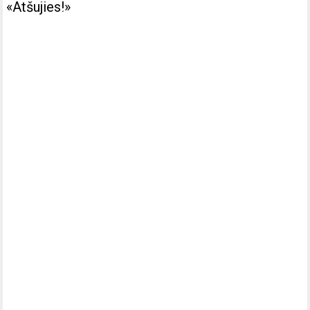
«Atšujies!»