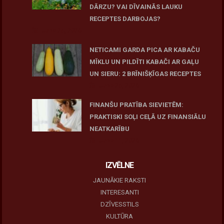
DĀRZU? VAI DĪVAINĀS LAUKU
RECEPTES DARBOJAS?
June 25, 2026
NETICAMI GARDA PICA AR KABAČU
MĪKLU UN PILDĪTI KABAČI AR GAĻU
UN SIERU: 2 BRĪNIŠĶĪGAS RECEPTES
June 25, 2026
FINANŠU PRATĪBA SIEVIETĒM:
PRAKTISKI SOĻI CEĻĀ UZ FINANSIĀLU
NEATKARĪBU
June 11, 2026
IZVĒLNE
JAUNĀKIE RAKSTI
INTERESANTI
DZĪVESSTILS
KULTŪRA