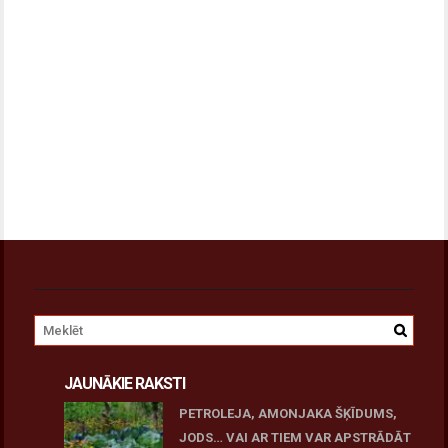
JAUNĀKIE RAKSTI
PETROLEJA, AMONJAKA ŠĶĪDUMS,
JODS… VAI AR TIEM VAR APSTRĀDĀT