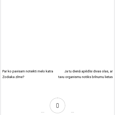
Par ko pavisam noteikti melo katra
Ja tu dienā apēdīsi divas olas, ar
Zodiaka zīme?
tavu organismu notiks brīnumu lietas
0