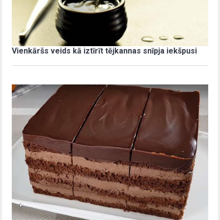
Vienkāršs veids kā iztīrīt tējkannas snīpja iekšpusi