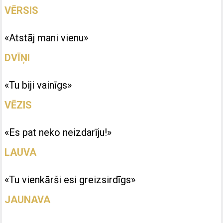
VĒRSIS
«Atstāj mani vienu»
DVĪŅI
«Tu biji vainīgs»
VĒZIS
«Es pat neko neizdarīju!»
LAUVA
«Tu vienkārši esi greizsirdīgs»
JAUNAVA