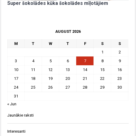
Super šokolādes kūka šokolādes mīļotājiem
AUGUST 2026
M
T
W
T
F
S
S
1
2
3
4
5
6
7
8
9
10
11
12
13
14
15
16
17
18
19
20
21
22
23
24
25
26
27
28
29
30
31
« Jun
Jaunākie raksti
Interesanti