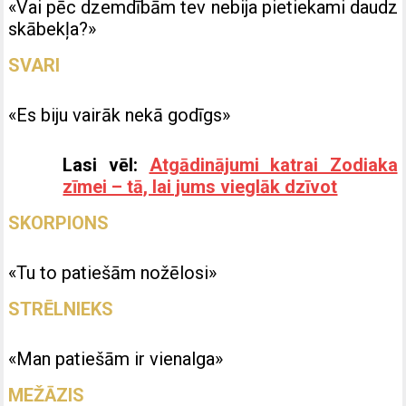
«Vai pēc dzemdībām tev nebija pietiekami daudz
skābekļa?»
SVARI
«Es biju vairāk nekā godīgs»
Lasi vēl:
Atgādinājumi katrai Zodiaka
zīmei – tā, lai jums vieglāk dzīvot
SKORPIONS
«Tu to patiešām nožēlosi»
STRĒLNIEKS
«Man patiešām ir vienalga»
MEŽĀZIS