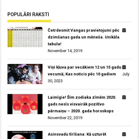
POPULĀRI RAKSTI
Četrdesmit Vangas pravietojumi pēc
dzimšanas gada un mēneša. Unikāla
tabula!
November 14, 2019
Viņi kļuva par vecākiem 12 un 15 gadu
vecumā; Kas noticis pēc 10 gadiem
July
30, 2023
Laimīgie! Šīm zodiaka zīmēm 2020.
gads nesīs visvairāk pozitīvo
pārmaiņu – 2020. gada horoskops
November 22, 2019
Asinsvadu tīrīšana: Kā uzturēt