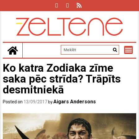
Skip
to
content
Ko katra Zodiaka zīme
saka pēc strīda? Trāpīts
desmitniekā
Aigars Andersons
Posted on
13/09/2017
by