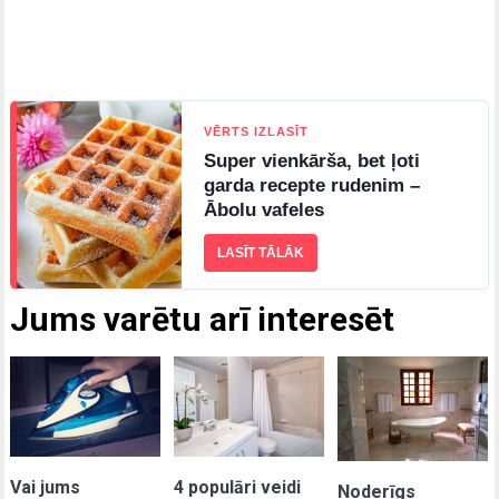
VĒRTS IZLASĪT
Super vienkārša, bet ļoti
garda recepte rudenim –
Ābolu vafeles
LASĪT TĀLĀK
Jums varētu arī interesēt
Vai jums
4 populāri veidi
Noderīgs