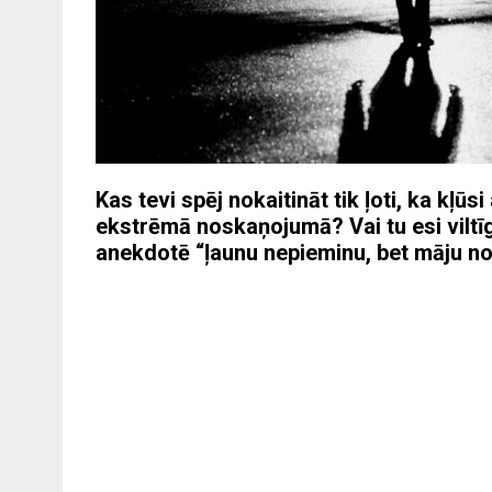
Kas tevi spēj nokaitināt tik ļoti, ka kļūs
ekstrēmā noskaņojumā? Vai tu esi viltīg
anekdotē “ļaunu nepieminu, bet māju n