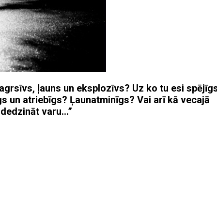
i agrsīvs, ļauns un eksplozīvs? Uz ko tu esi spējīgs
s un atriebīgs? Ļaunatminīgs? Vai arī kā vecajā
odedzināt varu…”