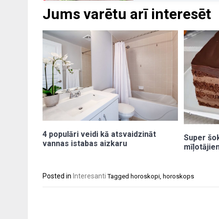
Jums varētu arī interesēt
4 populāri veidi kā atsvaidzināt
Super šo
vannas istabas aizkaru
mīļotājie
Posted in
Interesanti
Tagged
horoskopi
,
horoskops
Post
navigation