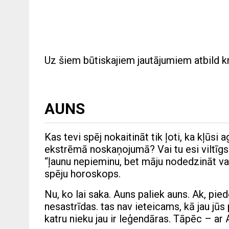
Uz šiem būtiskajiem jautājumiem atbild k
AUNS
Kas tevi spēj nokaitināt tik ļoti, ka kļūsi 
ekstrēmā noskaņojumā? Vai tu esi viltīgs
“ļaunu nepieminu, bet māju nodedzināt va
spēju horoskops.
Nu, ko lai saka. Auns paliek auns. Ak, piedo
nesastrīdas. tas nav ieteicams, kā jau jūs
katru nieku jau ir leģendāras. Tāpēc – a