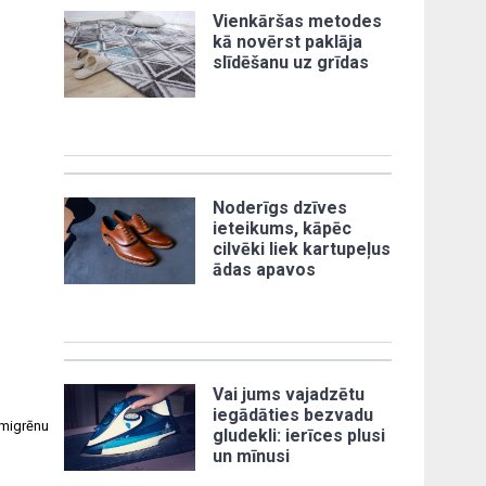
Vienkāršas metodes
kā novērst paklāja
slīdēšanu uz grīdas
Noderīgs dzīves
ieteikums, kāpēc
cilvēki liek kartupeļus
ādas apavos
Vai jums vajadzētu
iegādāties bezvadu
 migrēnu
gludekli: ierīces plusi
un mīnusi