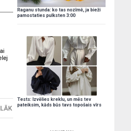
Raganu stunda: ko tas nozīmē, ja bieži
pamostaties pulksten 3:00
ai
elej
Tests: Izvēlies kreklu, un mēs tev
pateiksim, kāds būs tavs topošais vīrs
LĀK