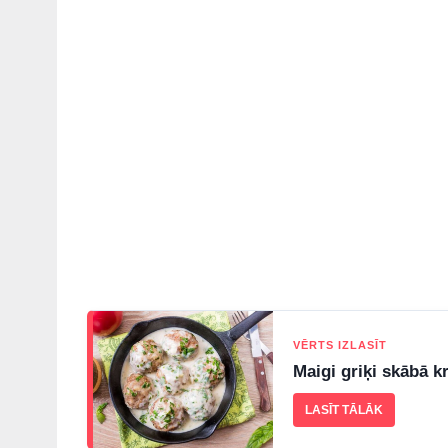
VĒRTS IZLASĪT
Maigi griķi skābā k
LASĪT TĀLĀK