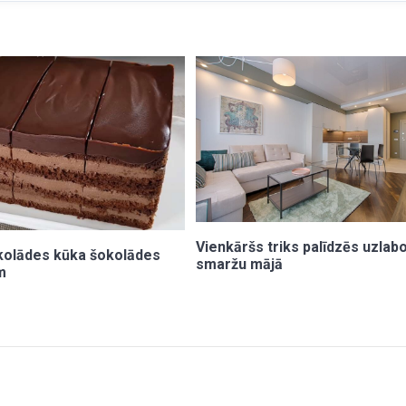
Vienkāršs triks palīdzēs uzlab
kolādes kūka šokolādes
smaržu mājā
m