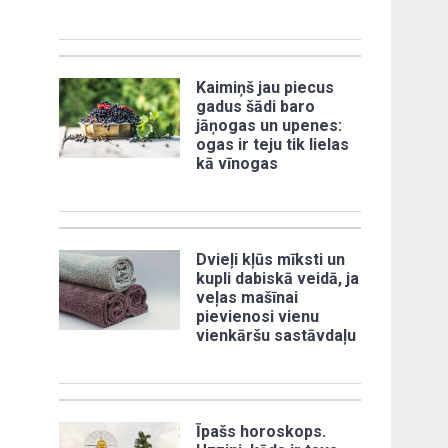
Kaimiņš jau piecus
gadus šādi baro
jāņogas un upenes:
ogas ir teju tik lielas
kā vīnogas
Dvieļi kļūs mīksti un
kupli dabiskā veidā, ja
veļas mašīnai
pievienosi vienu
vienkāršu sastāvdaļu
Īpašs horoskops.