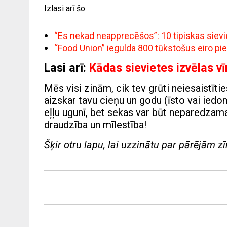
Izlasi arī šo
“Es nekad neapprecēšos”: 10 tipiskas siev
“Food Union” iegulda 800 tūkstošus eiro pi
Lasi arī:
Kādas sievietes izvēlas vī
Mēs visi zinām, cik tev grūti neiesaistītie
aizskar tavu cieņu un godu (īsto vai iedomā
eļļu ugunī, bet sekas var būt neparedzama
draudzība un mīlestība!
Šķir otru lapu, lai uzzinātu par pārējām 