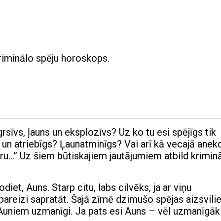
riminālo spēju horoskops.
agrsīvs, ļauns un eksplozīvs? Uz ko tu esi spējīgs tik
 un atriebīgs? Ļaunatminīgs? Vai arī kā vecajā anek
ru…” Uz šiem būtiskajiem jautājumiem atbild krimin
diet, Auns. Starp citu, labs cilvēks, ja ar viņu
 pareizi sapratāt. Šajā zīmē dzimušo spējas aizsvili
r Auniem uzmanīgi. Ja pats esi Auns – vēl uzmanīgāk