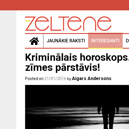
Skip
to
content
JAUNĀKIE RAKSTI
INTERESANTI
D
Kriminālais horoskops.
zīmes pārstāvis!
Aigars Andersons
Posted on
21/01/2016
by