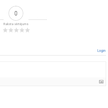
0
Raksta vērtējums
Login
]