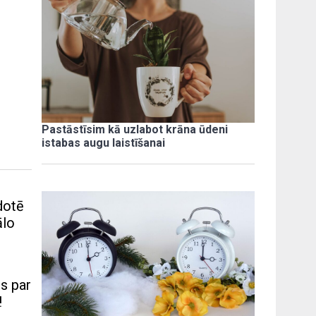
Pastāstīsim kā uzlabot krāna ūdeni
istabas augu laistīšanai
dotē
ālo
es par
!