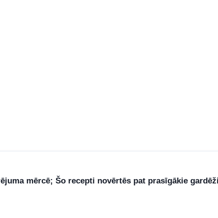
rējuma mērcē; Šo recepti novērtēs pat prasīgākie gardēž