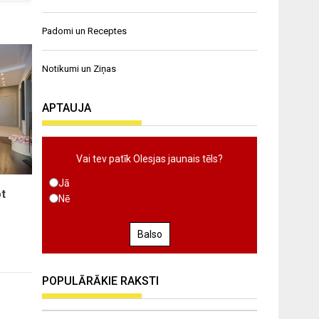
Padomi un Receptes
Notikumi un Ziņas
APTAUJA
Vai tev patīk Olesjas jaunais tēls?
Jā
ot
Nē
Balso
POPULĀRĀKIE RAKSTI