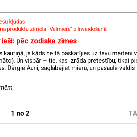
iešu kļūdas
ena produktu zīmola “Valmiera” pilnveidošanā
rieši: pēc zodiaka zīmes
s kautiņā, ja kāds ne tā paskatījies uz tavu meiteni v
to). Un vispār – tie, kas izrāda pretestību, tikai pi
s. Dārgie Auni, saglabājiet mieru, un pasaulē valdīs
zīmēm
1 no 2
TĀ