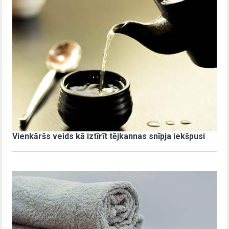
Vienkāršs veids kā iztīrīt tējkannas snīpja iekšpusi