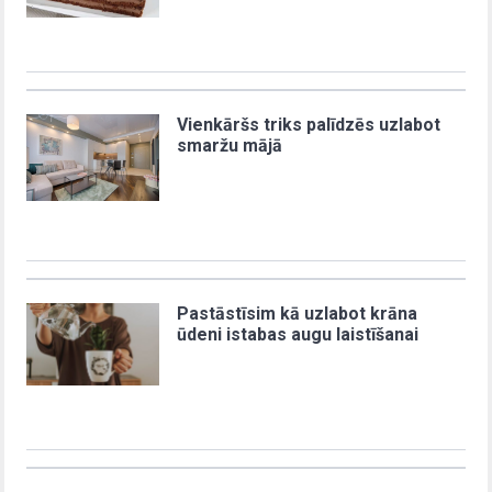
Vienkāršs triks palīdzēs uzlabot
smaržu mājā
Pastāstīsim kā uzlabot krāna
ūdeni istabas augu laistīšanai