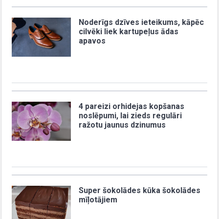
Noderīgs dzīves ieteikums, kāpēc
cilvēki liek kartupeļus ādas
apavos
4 pareizi orhidejas kopšanas
noslēpumi, lai zieds regulāri
ražotu jaunus dzinumus
Super šokolādes kūka šokolādes
mīļotājiem