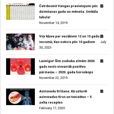
Četrdesmit Vangas pravietojumi pēc
dzimšanas gada un mēneša. Unikāla
tabula!
November 14, 2019
Viņi kļuva par vecākiem 12 un 15 gadu
vecumā; Kas noticis pēc 10 gadiem
July
30, 2023
Laimīgie! Šīm zodiaka zīmēm 2020.
gads nesīs visvairāk pozitīvo
pārmaiņu – 2020. gada horoskops
November 22, 2019
Asinsvadu tīrīšana: Kā uzturēt
asinsvadus tīrus un tonizētus – 5
zelta receptes
February 17, 2020