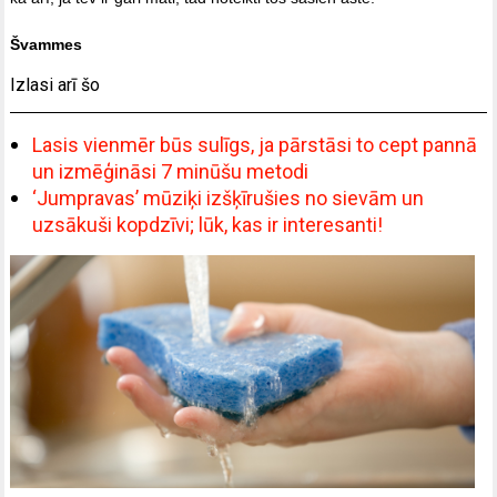
Švammes
Izlasi arī šo
Lasis vienmēr būs sulīgs, ja pārstāsi to cept pannā
un izmēģināsi 7 minūšu metodi
‘Jumpravas’ mūziķi izšķīrušies no sievām un
uzsākuši kopdzīvi; lūk, kas ir interesanti!