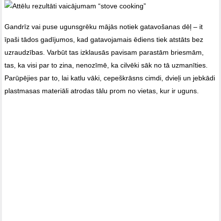
Gandrīz vai puse ugunsgrēku mājās notiek gatavošanas dēļ – it
īpaši tādos gadījumos, kad gatavojamais ēdiens tiek atstāts bez
uzraudzības. Varbūt tas izklausās pavisam parastām briesmām,
tas, ka visi par to zina, nenozīmē, ka cilvēki sāk no tā uzmanīties.
Parūpējies par to, lai katlu vāki, cepeškrāsns cimdi, dvieļi un jebkādi
plastmasas materiāli atrodas tālu prom no vietas, kur ir uguns.