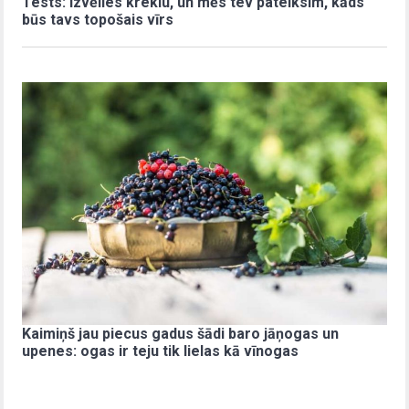
Tests: Izvēlies kreklu, un mēs tev pateiksim, kāds
būs tavs topošais vīrs
Kaimiņš jau piecus gadus šādi baro jāņogas un
upenes: ogas ir teju tik lielas kā vīnogas