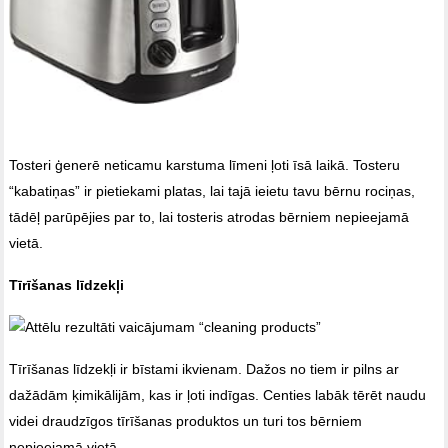
Tosteri ģenerē neticamu karstuma līmeni ļoti īsā laikā. Tosteru
“kabatiņas” ir pietiekami platas, lai tajā ieietu tavu bērnu rociņas,
tādēļ parūpējies par to, lai tosteris atrodas bērniem nepieejamā
vietā.
Tīrīšanas līdzekļi
Tīrīšanas līdzekļi ir bīstami ikvienam. Dažos no tiem ir pilns ar
dažādām ķimikālijām, kas ir ļoti indīgas. Centies labāk tērēt naudu
videi draudzīgos tīrīšanas produktos un turi tos bērniem
nepieejamā vietā.