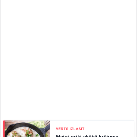
VĒRTS IZLASĪT
Maigi griķi skābā krējuma