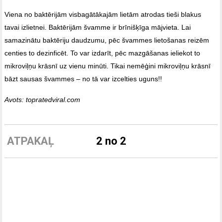
Viena no baktērijām visbagātākajām lietām atrodas tieši blakus
tavai izlietnei. Baktērijām švamme ir brīnišķīga mājvieta. Lai
samazinātu baktēriju daudzumu, pēc švammes lietošanas reizēm
centies to dezinficēt. To var izdarīt, pēc mazgāšanas ieliekot to
mikroviļņu krāsnī uz vienu minūti. Tikai nemēģini mikroviļņu krāsnī
bāzt sausas švammes – no tā var izcelties uguns!!
Avots: topratedviral.com
ATPAKAĻ
2 no 2