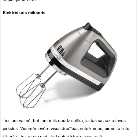
Elektriskais mikseris
Tici tam vai nē, bet tam ir tik daudz spēka, lai tas salauztu tavus
pirkstus. Vienmēr ievēro visus drošības noteikumus, pirms to lieto,
kā arī, ja tev ir gari mati, tad noteikti tos sasien astē.