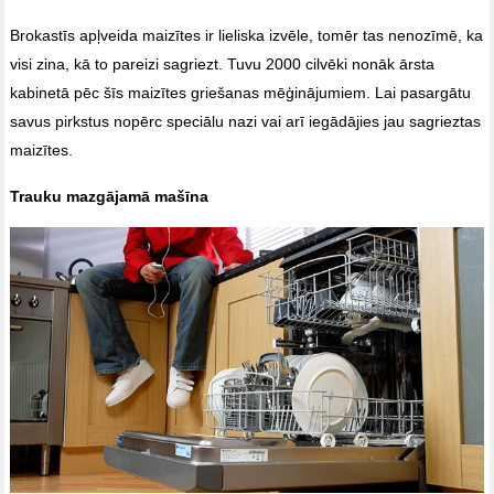
Brokastīs apļveida maizītes ir lieliska izvēle, tomēr tas nenozīmē, ka
visi zina, kā to pareizi sagriezt. Tuvu 2000 cilvēki nonāk ārsta
kabinetā pēc šīs maizītes griešanas mēģinājumiem. Lai pasargātu
savus pirkstus nopērc speciālu nazi vai arī iegādājies jau sagrieztas
maizītes.
Trauku mazgājamā mašīna