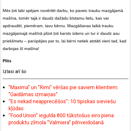
Mēs ļoti labi spējam novērtēt darbu, ko paveic trauku mazgājamā
mašīna, tomēr tajā ir daudz dažādu bīstamu lietu, kas var
apdraudēt, piemēram, tavu bērnu. Mazgāšanas laikā trauku
mazgājamajā mašīnā plūst ļoti karsts ūdens un tur ir daudz asu
priekšmetu – parūpējies par to, lai bērni netiek atstāti vieni tad, kad
darbojas šī mašīna!
Plīts
Izlasi arī šo
”Maxima” un ”Rimi” vēršas pie saviem klientiem:
”Gaidāmas izmaiņas”
“Es nekad neapprecēšos”: 10 tipiskas sieviešu
kļūdas
“Food Union” iegulda 800 tūkstošus eiro piena
produktu zīmola “Valmiera” pilnveidošanā