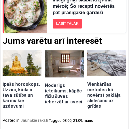
mērcē; Šo recepti novērtēs
pat prasīgākie gardēži
LASĪT TĀLĀK
Jums varētu arī interesēt
Īpašs horoskops.
Vienkāršas
Noderīgs
Uzzini, kāda ir
metodes kā
ieteikums, kāpēc
tava sūtība un
novērst paklāja
flīžu šuves
karmiskie
slīdēšanu uz
ieberzēt ar sveci
uzdevumi
grīdas
Posted in
Jaunākie raksti
Tagged
08:00
,
21.09
,
mans