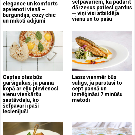
šefpavāriem, kā padarīt
elegance un komforts
dārzeņus patiesi gardus
apvienoti vienā –
— viņi visi atbildēja
burgundijs, cozy chic
vienu un to pašu
un mīksti adījumi
Ceptas olas būs
Lasis vienmēr būs
garšīgākas, ja pannā
sulīgs, ja pārstāsi to
kopā ar eļļu pievienosi
cept pannā un
vienu vienkāršu
izmēģināsi 7 minūšu
sastāvdaļu, ko
metodi
šefpavāri īpaši
iecienījuši