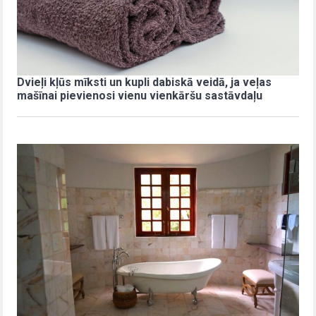
Dvieļi kļūs mīksti un kupli dabiskā veidā, ja veļas
mašīnai pievienosi vienu vienkāršu sastāvdaļu