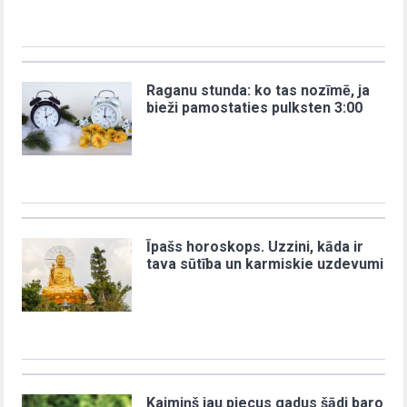
Raganu stunda: ko tas nozīmē, ja
bieži pamostaties pulksten 3:00
Īpašs horoskops. Uzzini, kāda ir
tava sūtība un karmiskie uzdevumi
Kaimiņš jau piecus gadus šādi baro