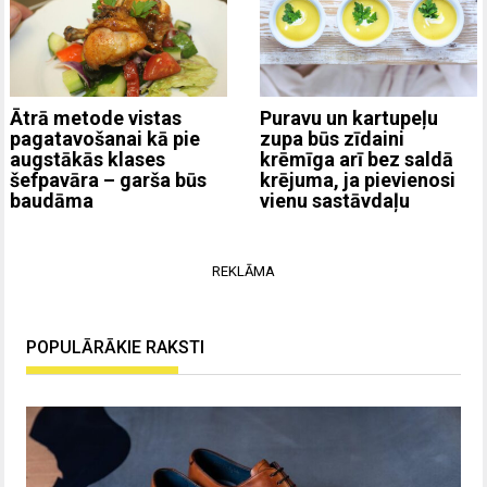
Ātrā metode vistas
Puravu un kartupeļu
pagatavošanai kā pie
zupa būs zīdaini
augstākās klases
krēmīga arī bez saldā
šefpavāra – garša būs
krējuma, ja pievienosi
baudāma
vienu sastāvdaļu
REKLĀMA
POPULĀRĀKIE RAKSTI