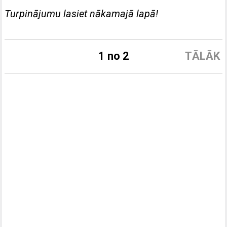
Turpinājumu lasiet nākamajā lapā!
1 no 2
TĀLĀK