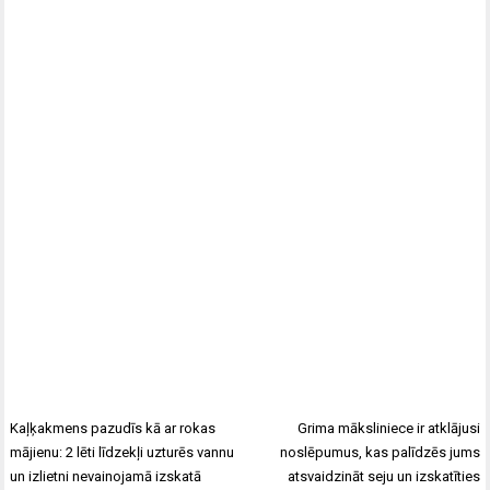
Kaļķakmens pazudīs kā ar rokas
Grima māksliniece ir atklājusi
mājienu: 2 lēti līdzekļi uzturēs vannu
noslēpumus, kas palīdzēs jums
un izlietni nevainojamā izskatā
atsvaidzināt seju un izskatīties