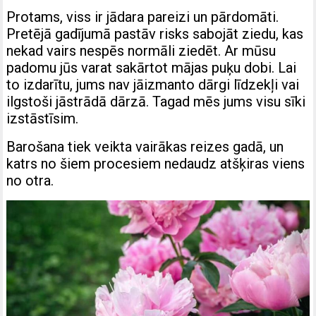
Protams, viss ir jādara pareizi un pārdomāti.
Pretējā gadījumā pastāv risks sabojāt ziedu, kas
nekad vairs nespēs normāli ziedēt. Ar mūsu
padomu jūs varat sakārtot mājas puķu dobi. Lai
to izdarītu, jums nav jāizmanto dārgi līdzekļi vai
ilgstoši jāstrādā dārzā. Tagad mēs jums visu sīki
izstāstīsim.
Barošana tiek veikta vairākas reizes gadā, un
katrs no šiem procesiem nedaudz atšķiras viens
no otra.