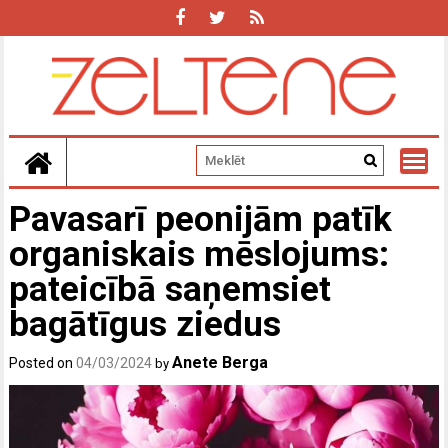
Skip
to
content
Pavasarī peonijām patīk
organiskais mēslojums:
pateicībā saņemsiet
bagātīgus ziedus
Anete Berga
Posted on
04/03/2024
by