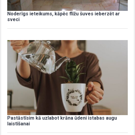
Noderīgs ieteikums, kāpēc flīžu šuves ieberzēt ar
sveci
Pastāstīsim kā uzlabot krāna ūdeni istabas augu
laistīšanai