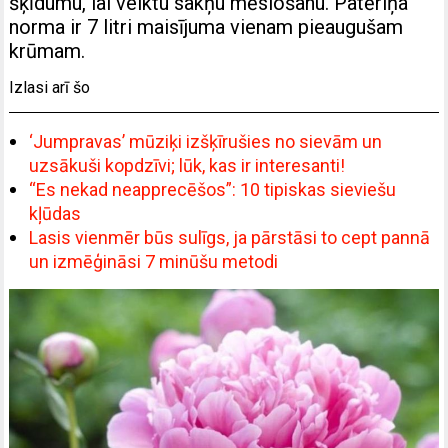
šķīdumu, lai veiktu sakņu mēslošanu. Patēriņa
norma ir 7 litri maisījuma vienam pieaugušam
krūmam.
Izlasi arī šo
‘Jumpravas’ mūziķi izšķīrušies no sievām un
uzsākuši kopdzīvi; lūk, kas ir interesanti!
“Es nekad neapprecēšos”: 10 tipiskas sieviešu
kļūdas
Lasis vienmēr būs sulīgs, ja pārstāsi to cept pannā
un izmēģināsi 7 minūšu metodi