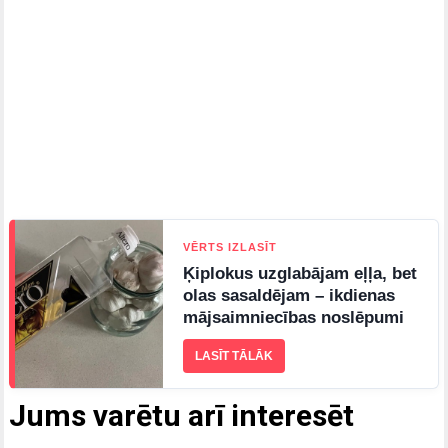
VĒRTS IZLASĪT
Ķiplokus uzglabājam eļļa, bet
olas sasaldējam – ikdienas
mājsaimniecības noslēpumi
LASĪT TĀLĀK
Jums varētu arī interesēt