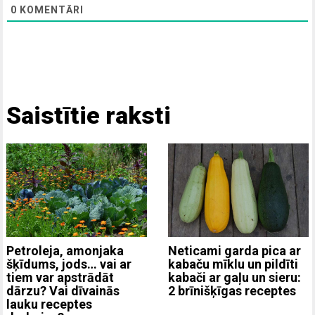
0
KOMENTĀRI
Saistītie raksti
Neticami garda pica ar
Petroleja, amonjaka
kabaču mīklu un pildīti
šķīdums, jods… vai ar
kabači ar gaļu un sieru:
tiem var apstrādāt
2 brīnišķīgas receptes
dārzu? Vai dīvainās
lauku receptes