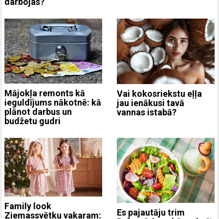
darbojas?
Mājokļa remonts kā
Vai kokosriekstu eļļa
ieguldījums nākotnē: kā
jau ienākusi tavā
plānot darbus un
vannas istabā?
budžetu gudri
Family look
Es pajautāju trim
Ziemassvētku vakaram: