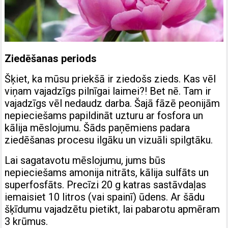
Ziedēšanas periods
Šķiet, ka mūsu priekšā ir ziedošs zieds. Kas vēl
viņam vajadzīgs pilnīgai laimei?! Bet nē. Tam ir
vajadzīgs vēl nedaudz darba. Šajā fāzē peonijām
nepieciešams papildināt uzturu ar fosfora un
kālija mēslojumu. Šāds paņēmiens padara
ziedēšanas procesu ilgāku un vizuāli spilgtāku.
Lai sagatavotu mēslojumu, jums būs
nepieciešams amonija nitrāts, kālija sulfāts un
superfosfāts. Precīzi 20 g katras sastāvdaļas
iemaisiet 10 litros (vai spainī) ūdens. Ar šādu
šķīdumu vajadzētu pietikt, lai pabarotu apmēram
3 krūmus.