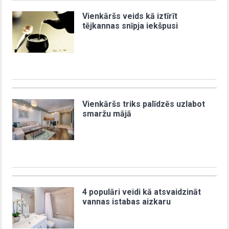
Vienkāršs veids kā iztīrīt
tējkannas snīpja iekšpusi
Vienkāršs triks palīdzēs uzlabot
smaržu mājā
4 populāri veidi kā atsvaidzināt
vannas istabas aizkaru