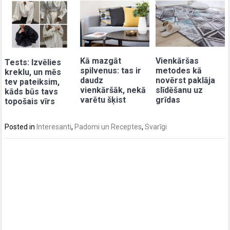
Kā mazgāt
Vienkāršas
Tests: Izvēlies
spilvenus: tas ir
metodes kā
kreklu, un mēs
daudz
novērst paklāja
tev pateiksim,
vienkāršāk, nekā
slīdēšanu uz
kāds būs tavs
varētu šķist
grīdas
topošais vīrs
Posted in
Interesanti
,
Padomi un Receptes
,
Svarīgi
Post
navigation