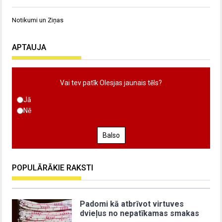
Notikumi un Ziņas
APTAUJA
Vai tev patīk Olesjas jaunais tēls?
Jā
Nē
Balso
POPULĀRĀKIE RAKSTI
Padomi kā atbrīvot virtuves
dvieļus no nepatīkamas smakas