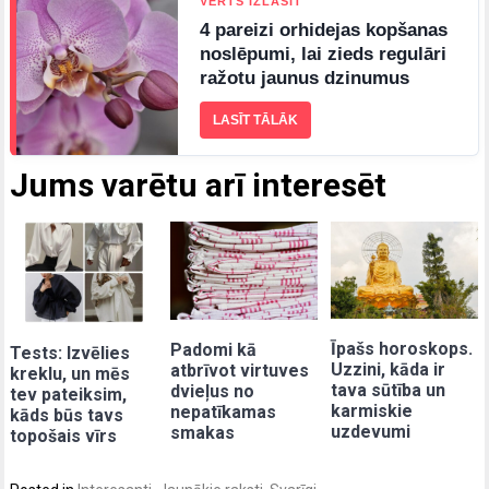
VĒRTS IZLASĪT
4 pareizi orhidejas kopšanas
noslēpumi, lai zieds regulāri
ražotu jaunus dzinumus
LASĪT TĀLĀK
Jums varētu arī interesēt
Īpašs horoskops.
Padomi kā
Tests: Izvēlies
Uzzini, kāda ir
atbrīvot virtuves
kreklu, un mēs
tava sūtība un
dvieļus no
tev pateiksim,
karmiskie
nepatīkamas
kāds būs tavs
uzdevumi
smakas
topošais vīrs