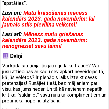
“apstāties”.
Lasi arī:
Matu krāsošanas mēness
kalendārs 2023. gada novembrim: lai
jaunais stils pievilina veiksmi!
Lasi arī:
Mēness matu griešanas
kalendārs 2023. gada novembrim:
nenogrieziet savu laimi!
Dvīņi
Vai kāda situācija jūs jau ilgu laiku traucē? Vai
jūsu attiecības ar kādu sev apkārt neveidojas tā,
kā jūs vēlētos? Ir pienācis laiks izteikt savas
pretenzijas! Runājiet tieši, bez mājieniem par
visu, kas jums neder. Un tā kā nevienam nepatīk
kritika, “saldiniet” savu runu ar komplimentiem un
pretinieka nopelnu atzīšanu.