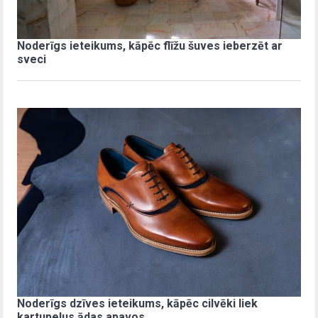
Noderīgs ieteikums, kāpēc flīžu šuves ieberzēt ar
sveci
Noderīgs dzīves ieteikums, kāpēc cilvēki liek
kartupeļus ādas apavos