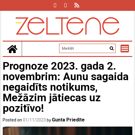
Skip
to
content
Prognoze 2023. gada 2.
novembrim: Aunu sagaida
negaidīts notikums,
Mežāzim jātiecas uz
pozitīvo!
Gunta Priedīte
Posted on
01/11/2023
by