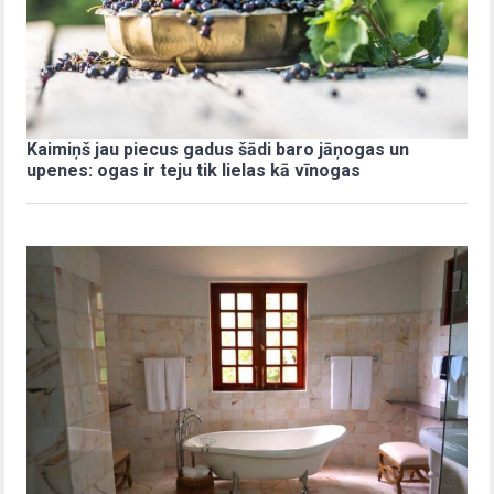
Kaimiņš jau piecus gadus šādi baro jāņogas un
upenes: ogas ir teju tik lielas kā vīnogas