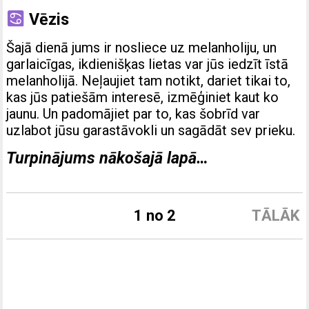
Vēzis
Šajā dienā jums ir nosliece uz melanholiju, un
garlaicīgas, ikdienišķas lietas var jūs iedzīt īstā
melanholijā. Neļaujiet tam notikt, dariet tikai to,
kas jūs patiešām interesē, izmēģiniet kaut ko
jaunu. Un padomājiet par to, kas šobrīd var
uzlabot jūsu garastāvokli un sagādāt sev prieku.
Turpinājums nākošajā lapā…
1 no 2
TĀLĀK