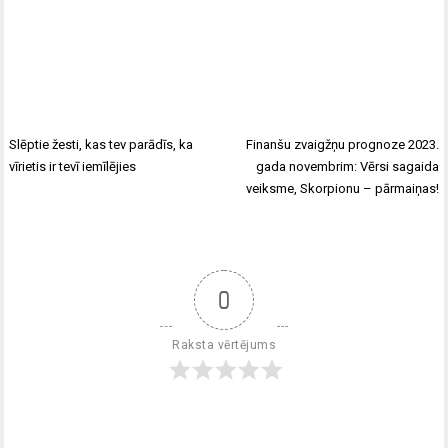
Slēptie žesti, kas tev parādīs, ka
Finanšu zvaigžņu prognoze 2023.
vīrietis ir tevī iemīlējies
gada novembrim: Vērsi sagaida
veiksme, Skorpionu – pārmaiņas!
0
Raksta vērtējums