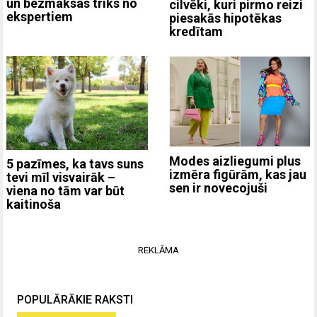
un bezmaksas triks no
cilvēki, kuri pirmo reizi
ekspertiem
piesakās hipotēkas
kredītam
Modes aizliegumi plus
5 pazīmes, ka tavs suns
izmēra figūrām, kas jau
tevi mīl visvairāk –
sen ir novecojuši
viena no tām var būt
kaitinoša
REKLĀMA
POPULĀRĀKIE RAKSTI