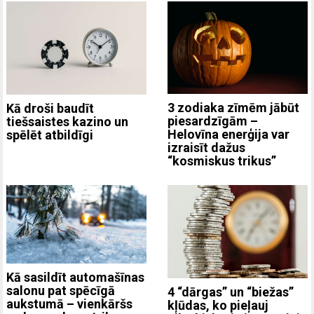
3 zodiaka zīmēm jābūt
Kā droši baudīt
piesardzīgām –
tiešsaistes kazino un
Helovīna enerģija var
spēlēt atbildīgi
izraisīt dažus
“kosmiskus trikus”
Kā sasildīt automašīnas
salonu pat spēcīgā
4 “dārgas” un “biežas”
aukstumā – vienkāršs
kļūdas, ko pieļauj