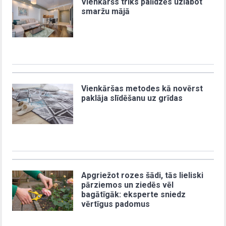
Vienkāršs triks palīdzēs uzlabot
smaržu mājā
Vienkāršas metodes kā novērst
paklāja slīdēšanu uz grīdas
Apgriežot rozes šādi, tās lieliski
pārziemos un ziedēs vēl
bagātīgāk: eksperte sniedz
vērtīgus padomus