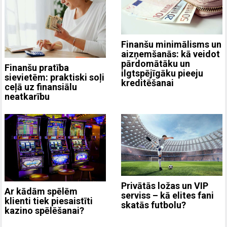
Finanšu minimālisms un
aizņemšanās: kā veidot
pārdomātāku un
Finanšu pratība
ilgtspējīgāku pieeju
sievietēm: praktiski soļi
kreditēšanai
ceļā uz finansiālu
neatkarību
Privātās ložas un VIP
Ar kādām spēlēm
serviss – kā elites fani
klienti tiek piesaistīti
skatās futbolu?
kazino spēlēšanai?