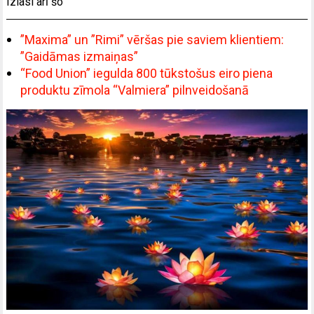
Izlasi arī šo
”Maxima” un ”Rimi” vēršas pie saviem klientiem:
”Gaidāmas izmaiņas”
“Food Union” iegulda 800 tūkstošus eiro piena
produktu zīmola “Valmiera” pilnveidošanā