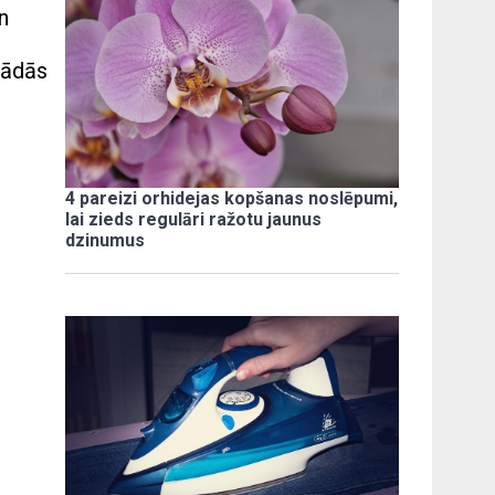
n
rādās
4 pareizi orhidejas kopšanas noslēpumi,
lai zieds regulāri ražotu jaunus
dzinumus