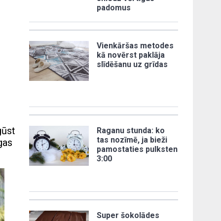
padomus
Vienkāršas metodes
kā novērst paklāja
slīdēšanu uz grīdas
gūst
Raganu stunda: ko
tas nozīmē, ja bieži
gas
pamostaties pulksten
3:00
Super šokolādes