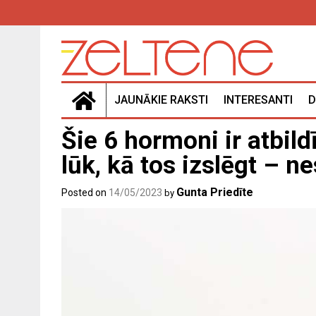
Skip
to
content
JAUNĀKIE RAKSTI
INTERESANTI
D
Šie 6 hormoni ir atbil
lūk, kā tos izslēgt – n
Gunta Priedīte
Posted on
14/05/2023
by