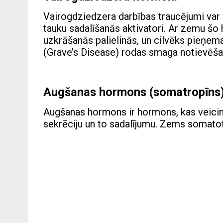
Vairogdziedzera darbības traucējumi var 
tauku sadalīšanās aktivatori. Ar zemu šo
uzkrāšanās palielinās, un cilvēks pieņema
(Grave’s Disease) rodas smaga notievēša
Augšanas hormons (somatropīns
Augšanas hormons ir hormons, kas veicina
sekrēciju un to sadalījumu. Zems somatot