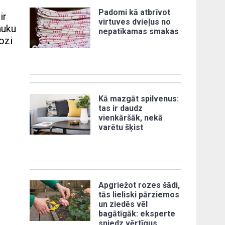
Padomi kā atbrīvot
ir
virtuves dvieļus no
auku
nepatīkamas smakas
ozi
Kā mazgāt spilvenus:
tas ir daudz
vienkāršāk, nekā
varētu šķist
Apgriežot rozes šādi,
tās lieliski pārziemos
un ziedēs vēl
bagātīgāk: eksperte
sniedz vērtīgus