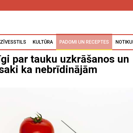
ZĪVESSTILS
KULTŪRA
PADOMI UN RECEPTES
NOTIKU
dīgi par tauku uzkrāšanos un
esaki ka nebrīdinājām