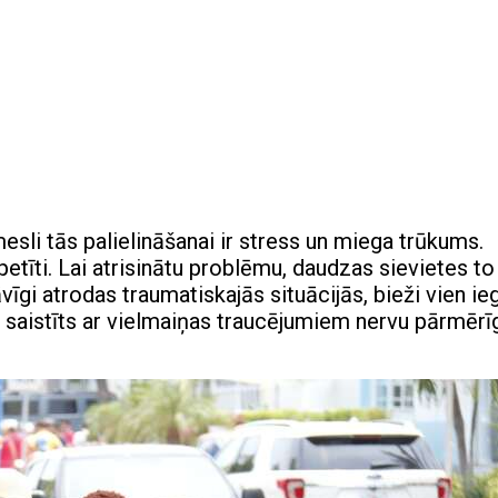
sli tās palielināšanai ir stress un miega trūkums.
petīti. Lai atrisinātu problēmu, daudzas sievietes to
āvīgi atrodas traumatiskajās situācijās, bieži vien ie
 ir saistīts ar vielmaiņas traucējumiem nervu pārmērī