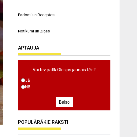
Padomi un Receptes
Notikumi un Ziņas
APTAUJA
Vai tev patīk Olesjas jaunais tēls?
Jā
Nē
Balso
POPULĀRĀKIE RAKSTI