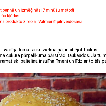
ept pannā un izmēģināsi 7 minūšu metodi
iešu kļūdas
ena produktu zīmola “Valmiera” pilnveidošanā
i svarīga loma tauku vielmaiņā, inhibējot taukus
na cukura pārpalikuma pārstrādi taukaudos. Ja tu m
matiski palielina insulīna līmeni un līdz ar to šīs p