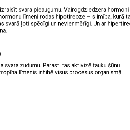
izraisīt svara pieaugumu. Vairogdziedzera hormoni 
 hormonu līmeni rodas hipotireoze – slimība, kurā t
s svarā ļoti spēcīgi un nevienmērīgi. Un ar hipertire
na.
)
 svara zudumu. Parasti tas aktivizē tauku šūnu
ropīna līmenis inhibē visus procesus organismā.