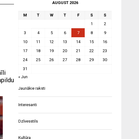
AUGUST 2026
M
T
W
T
F
S
S
1
2
3
4
5
6
7
8
9
10
11
12
13
14
15
16
17
18
19
20
21
22
23
24
25
26
27
28
29
30
31
īli
« Jun
apildu
Jaunākie raksti
Interesanti
Dzīvesstils
Kultūra