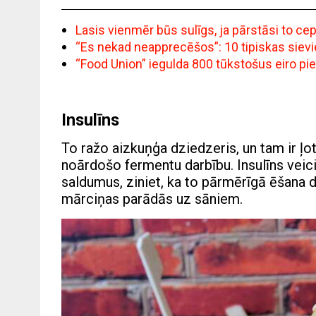
Lasis vienmēr būs sulīgs, ja pārstāsi to c
“Es nekad neapprecēšos”: 10 tipiskas siev
“Food Union” iegulda 800 tūkstošus eiro pi
Insulīns
To ražo aizkuņģa dziedzeris, un tam ir ļot
noārdošo fermentu darbību. Insulīns veici
saldumus, ziniet, ka to pārmērīgā ēšana dra
mārciņas parādās uz sāniem.