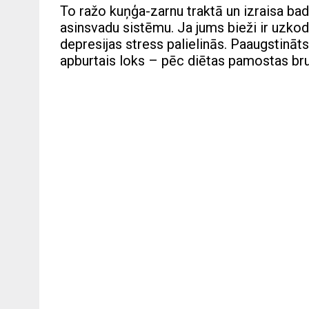
To ražo kuņģa-zarnu traktā un izraisa bad
asinsvadu sistēmu. Ja jums bieži ir uzko
depresijas stress palielinās. Paaugstināt
apburtais loks – pēc diētas pamostas brut