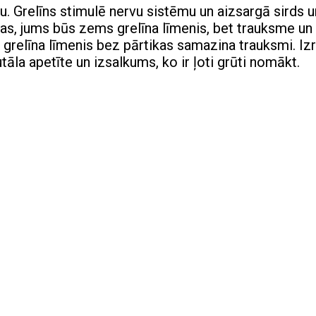
u. Grelīns stimulē nervu sistēmu un aizsargā sirds u
das, jums būs zems grelīna līmenis, bet trauksme un
s grelīna līmenis bez pārtikas samazina trauksmi. Iz
āla apetīte un izsalkums, ko ir ļoti grūti nomākt.