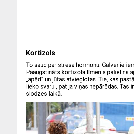
Kortizols
To sauc par stresa hormonu. Galvenie ieme
Paaugstināts kortizola līmenis palielina a
„apēd” un jūtas atvieglotas. Tie, kas past
lieko svaru , pat ja viņas nepārēdas. Tas
slodzes laikā.