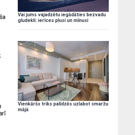
Vai jums vajadzētu iegādāties bezvadu
aša
gludekli: ierīces plusi un mīnusi
k
Vienkāršs triks palīdzēs uzlabot smaržu
n
mājā
arī