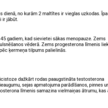
s dienā, no kurām 2 maltītes ir vieglas uzkodas. Īp
ir jābūt.
 45 gadiem, kad sievietei sākas menopauze. Zems
gulsnēšanos vēderā. Zems progesterona līmenis lie
pēc ķermeņa tilpums palielinās.
licistoze dažkārt rodas paaugstināta testosterona
 pieaugumu, sejas apmatojuma parādīšanos, pinnes u
osterona līmenis samazina vielmaiņas ātrumu, kas 