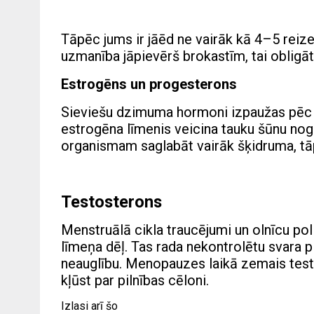
Tāpēc jums ir jāēd ne vairāk kā 4–5 reize
uzmanība jāpievērš brokastīm, tai obligāti 
Estrogēns un progesterons
Sieviešu dzimuma hormoni izpaužas pēc
estrogēna līmenis veicina tauku šūnu no
organismam saglabāt vairāk šķidruma, tā
Testosterons
Menstruālā cikla traucējumi un olnīcu po
līmeņa dēļ. Tas rada nekontrolētu svara
neauglību. Menopauzes laikā zemais test
kļūst par pilnības cēloni.
Izlasi arī šo