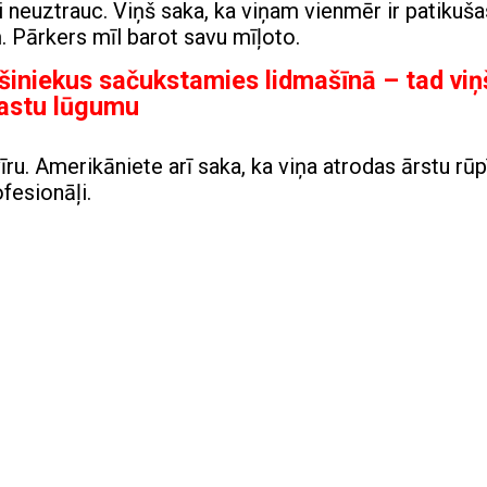
ieti neuztrauc. Viņš saka, ka viņam vienmēr ir patikuša
 Pārkers mīl barot savu mīļoto.
vešiniekus sačukstamies lidmašīnā – tad viņ
arastu lūgumu
 vīru. Amerikāniete arī saka, ka viņa atrodas ārstu rū
fesionāļi.