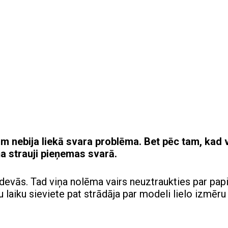
 nebija liekā svara problēma. Bet pēc tam, kad 
ņa strauji pieņemas svarā.
devās. Tad viņa nolēma vairs neuztraukties par pap
u laiku sieviete pat strādāja par modeli lielo izmēru