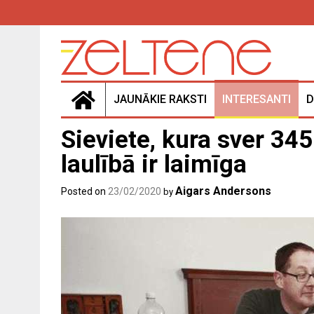
Skip
to
content
JAUNĀKIE RAKSTI
INTERESANTI
D
Sieviete, kura sver 34
laulībā ir laimīga
Aigars Andersons
Posted on
23/02/2020
by