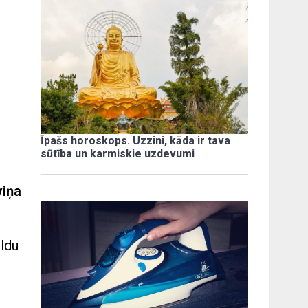
Īpašs horoskops. Uzzini, kāda ir tava
sūtība un karmiskie uzdevumi
viņa
ildu