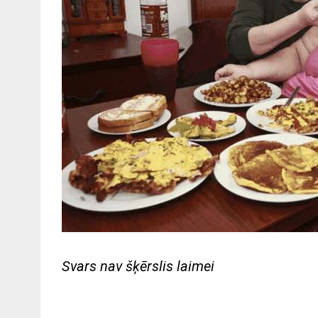
Svars nav šķērslis laimei