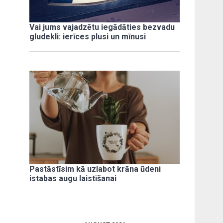
Vai jums vajadzētu iegādāties bezvadu
gludekli: ierīces plusi un mīnusi
Pastāstīsim kā uzlabot krāna ūdeni
istabas augu laistīšanai