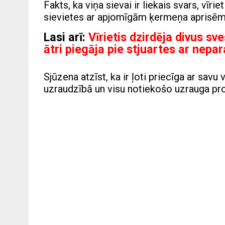
Fakts, ka viņa sievai ir liekais svars, vīr
sievietes ar apjomīgām ķermeņa aprisēm.
Lasi arī:
Vīrietis dzirdēja divus s
ātri piegāja pie stjuartes ar nep
Sjūzena atzīst, ka ir ļoti priecīga ar savu
uzraudzībā un visu notiekošo uzrauga pro