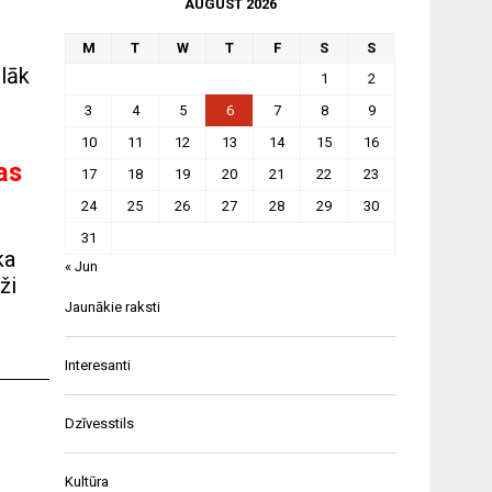
AUGUST 2026
M
T
W
T
F
S
S
ēlāk
1
2
3
4
5
6
7
8
9
10
11
12
13
14
15
16
as
17
18
19
20
21
22
23
24
25
26
27
28
29
30
31
ka
« Jun
ži
Jaunākie raksti
Interesanti
Dzīvesstils
Kultūra