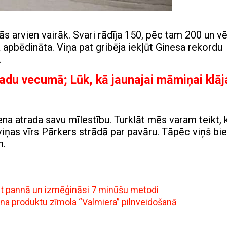
ās arvien vairāk. Svari rādīja 150, pēc tam 200 un v
 apbēdināta. Viņa pat gribēja iekļūt Ginesa rekordu
.
adu vecumā; Lūk, kā jaunajai māmiņai klāj
na atrada savu mīlestību. Turklāt mēs varam teikt, 
viņas vīrs Pārkers strādā par pavāru. Tāpēc viņš bie
m.
ept pannā un izmēģināsi 7 minūšu metodi
ena produktu zīmola “Valmiera” pilnveidošanā