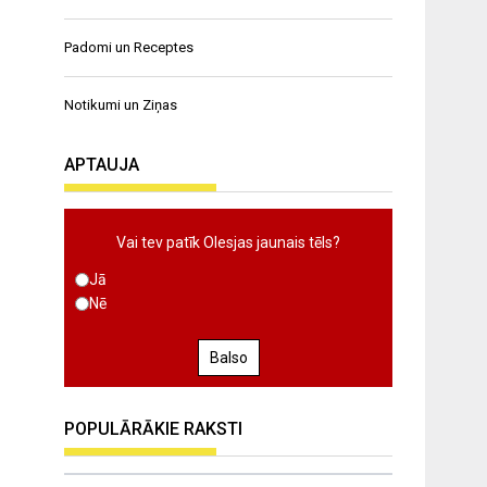
Padomi un Receptes
Notikumi un Ziņas
APTAUJA
Vai tev patīk Olesjas jaunais tēls?
Jā
Nē
Balso
POPULĀRĀKIE RAKSTI