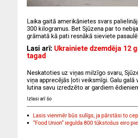
Laika gaitā amerikānietes svars palielināj
300 kilogramus. Bet Sjūzena par to nebija
grāmatā kā pati resnākā sieviete pasaulē
Lasi arī:
Ukrainiete dzemdēja 12 g
tagad
Neskatoties uz viņas milzīgo svaru, Sjūze
viņa apprecējās ļoti veiksmīgi. Galu galā 
lutina savu izredzēto ar gardiem ēdienie
Izlasi arī šo
Lasis vienmēr būs sulīgs, ja pārstāsi to c
“Food Union” iegulda 800 tūkstošus eiro pi