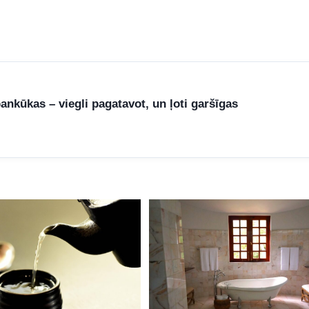
nkūkas – viegli pagatavot, un ļoti garšīgas