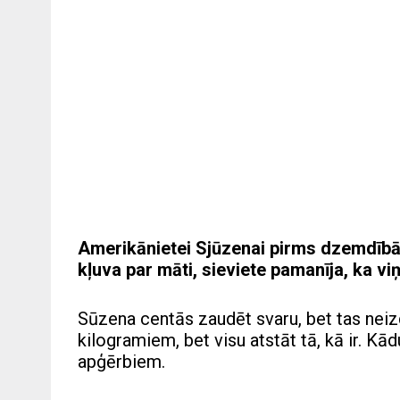
Amerikānietei Sjūzenai pirms dzemdībām
kļuva par māti, sieviete pamanīja, ka vi
Sūzena centās zaudēt svaru, bet tas neiz
kilogramiem, bet visu atstāt tā, kā ir. Kād
apģērbiem.