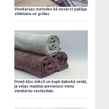
Vienkāršas metodes kā novērst paklāja
slīdēšanu uz grīdas
Dvieļi kļūs mīksti un kupli dabiskā veidā,
ja veļas mašīnai pievienosi vienu
vienkāršu sastāvdaļu