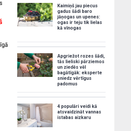
s
Kaimiņš jau piecus
gadus šādi baro
jāņogas un upenes:
š
ogas ir teju tik lielas
kā vīnogas
pīgā
Apgriežot rozes šādi,
tās lieliski pārziemos
un ziedēs vēl
bagātīgāk: eksperte
sniedz vērtīgus
padomus
4 populāri veidi kā
atsvaidzināt vannas
istabas aizkaru