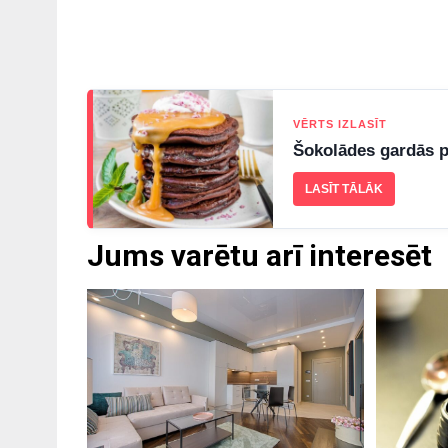
VĒRTS IZLASĪT
Šokolādes gardās pa
LASĪT TĀLĀK
Jums varētu arī interesēt