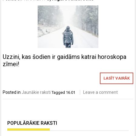
Uzzini, kas šodien ir gaidāms katrai horoskopa
zīmei!
LASĪT VAIRĀK
Posted in
Jaunākie raksti
Leave a comment
Tagged
16.01
POPULĀRĀKIE RAKSTI