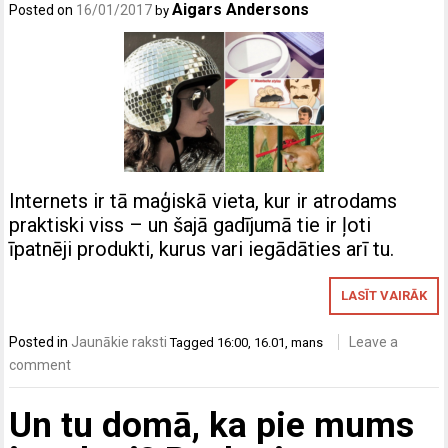
Aigars Andersons
Posted on
16/01/2017
by
Internets ir tā maģiskā vieta, kur ir atrodams
praktiski viss – un šajā gadījumā tie ir ļoti
īpatnēji produkti, kurus vari iegādāties arī tu.
LASĪT VAIRĀK
Posted in
Jaunākie raksti
Leave a
Tagged
16:00
,
16.01
,
mans
comment
Un tu domā, ka pie mums