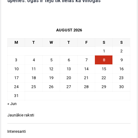
upenes: ogas ir teju tik lielas kā vīnogas
AUGUST 2026
M
T
W
T
F
S
S
1
2
3
4
5
6
7
8
9
10
11
12
13
14
15
16
17
18
19
20
21
22
23
24
25
26
27
28
29
30
31
« Jun
Jaunākie raksti
Interesanti