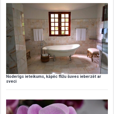
Noderīgs ieteikums, kāpēc flīžu šuves ieberzēt ar
sveci