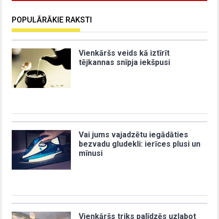
POPULĀRĀKIE RAKSTI
Vienkāršs veids kā iztīrīt
tējkannas snīpja iekšpusi
Vai jums vajadzētu iegādāties
bezvadu gludekli: ierīces plusi un
mīnusi
Vienkāršs triks palīdzēs uzlabot