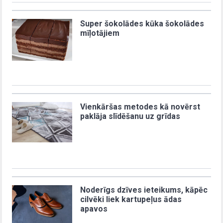
Super šokolādes kūka šokolādes
mīļotājiem
Vienkāršas metodes kā novērst
paklāja slīdēšanu uz grīdas
Noderīgs dzīves ieteikums, kāpēc
cilvēki liek kartupeļus ādas
apavos