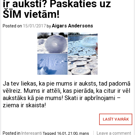
ir auksti? Paskaties uz
ŠĪM vietām!
Aigars Andersons
Posted on
15/01/2017
by
Ja tev liekas, ka pie mums ir auksts, tad padomā
vēlreiz. Mums ir attēli, kas pierāda, ka citur ir vēl
aukstāks kā pie mums! Skati ir apbrīnojami –
ziema ir skaista!
LASĪT VAIRĀK
Posted in
Interesanti
Leave a comment
Tagged
16.01
,
21:00
,
mans