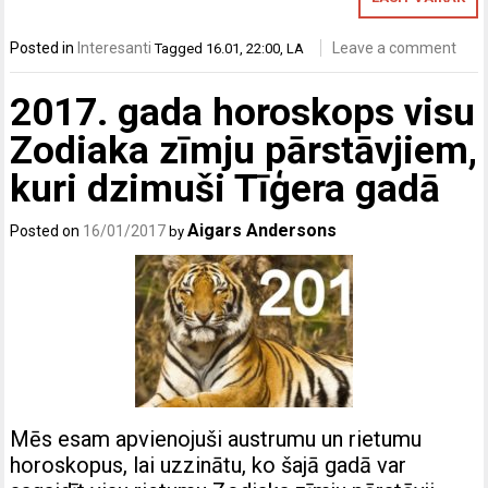
Posted in
Interesanti
Leave a comment
Tagged
16.01
,
22:00
,
LA
2017. gada horoskops visu
Zodiaka zīmju pārstāvjiem,
kuri dzimuši Tīģera gadā
Aigars Andersons
Posted on
16/01/2017
by
Mēs esam apvienojuši austrumu un rietumu
horoskopus, lai uzzinātu, ko šajā gadā var