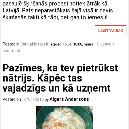
pasaulē šķiršanās procesi notiek ātrāk kā
Latvijā. Pats neparastākais šajā visā ir nevis
šķiršanās fakti kā tādi, bet gan to iemesli!
LASĪT VAIRĀK
Posted in
Jaunākie raksti
Leave a
Tagged
16.01
,
18:00
,
mans
comment
Pazīmes, ka tev pietrūkst
nātrijs. Kāpēc tas
vajadzīgs un kā uzņemt
Aigars Andersons
Posted on
14/01/2017
by