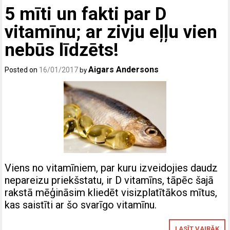
5 mīti un fakti par D
vitamīnu; ar zivju eļļu vien
nebūs līdzēts!
Aigars Andersons
Posted on
16/01/2017
by
Viens no vitamīniem, par kuru izveidojies daudz
nepareizu priekšstatu, ir D vitamīns, tāpēc šajā
rakstā mēģināsim kliedēt visizplatītākos mītus,
kas saistīti ar šo svarīgo vitamīnu.
LASĪT VAIRĀK