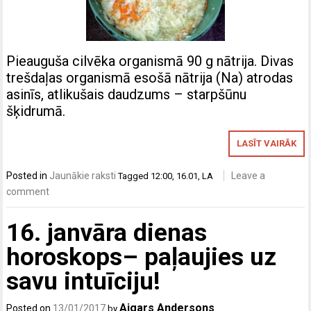
Pieauguša cilvēka organismā 90 g nātrija. Divas
trešdaļas organismā esošā nātrija (Na) atrodas
asinīs, atlikušais daudzums – starpšūnu
šķidrumā.
LASĪT VAIRĀK
Posted in
Jaunākie raksti
Leave a
Tagged
12:00
,
16.01
,
LA
comment
16. janvāra dienas
horoskops– paļaujies uz
savu intuīciju!
Aigars Andersons
Posted on
13/01/2017
by