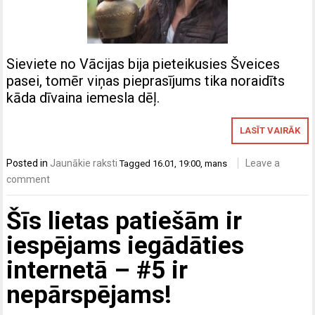
Sieviete no Vācijas bija pieteikusies Šveices
pasei, tomēr viņas pieprasījums tika noraidīts
kāda dīvaina iemesla dēļ.
LASĪT VAIRĀK
Posted in
Jaunākie raksti
Leave a
Tagged
16.01
,
19:00
,
mans
comment
Šīs lietas patiešām ir
iespējams iegādāties
internetā – #5 ir
nepārspējams!