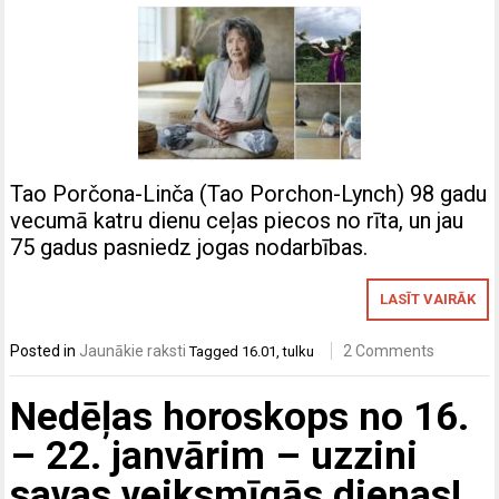
Tao Porčona-Linča (Tao Porchon-Lynch) 98 gadu
vecumā katru dienu ceļas piecos no rīta, un jau
75 gadus pasniedz jogas nodarbības.
LASĪT VAIRĀK
Posted in
Jaunākie raksti
2 Comments
Tagged
16.01
,
tulku
Nedēļas horoskops no 16.
– 22. janvārim – uzzini
savas veiksmīgās dienas!