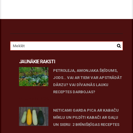
JAUNĀKIE RAKSTI
PETROLEJA, AMONJAKA ŠĶĪDUMS,
JODS… VAI AR TIEM VAR APSTRĀDĀT
DĀRZU? VAI DĪVAINĀS LAUKU
RECEPTES DARBOJAS?
June 25, 2026
NETICAMI GARDA PICA AR KABAČU
MĪKLU UN PILDĪTI KABAČI AR GAĻU
UN SIERU: 2 BRĪNIŠĶĪGAS RECEPTES
June 25, 2026