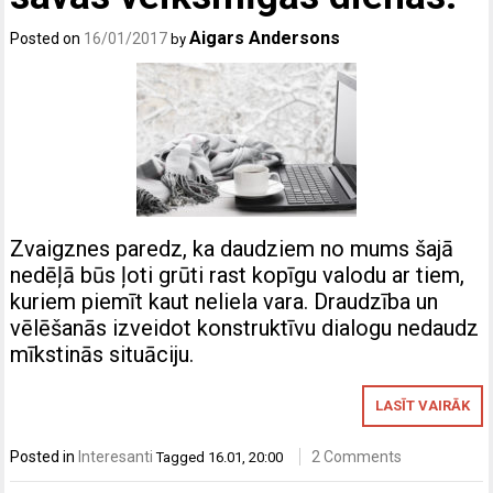
Aigars Andersons
Posted on
16/01/2017
by
Zvaigznes paredz, ka daudziem no mums šajā
nedēļā būs ļoti grūti rast kopīgu valodu ar tiem,
kuriem piemīt kaut neliela vara. Draudzība un
vēlēšanās izveidot konstruktīvu dialogu nedaudz
mīkstinās situāciju.
LASĪT VAIRĀK
Posted in
Interesanti
2 Comments
Tagged
16.01
,
20:00