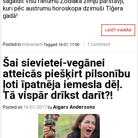
sagaidīt visu rietumu Zodiaka zīmju pārstāvji,
kuri pēc austrumu horoskopa dzimuši Tīģera
gadā!
LASĪT VAIRĀK
Posted in
Interesanti
1 Comment
Tagged
16.01
,
17:00
Šai sievietei-vegānei
atteicās piešķirt pilsonību
ļoti īpatnēja iemesla dēļ.
Tā vispār drīkst darīt?!
Aigars Andersons
Posted on
16/01/2017
by