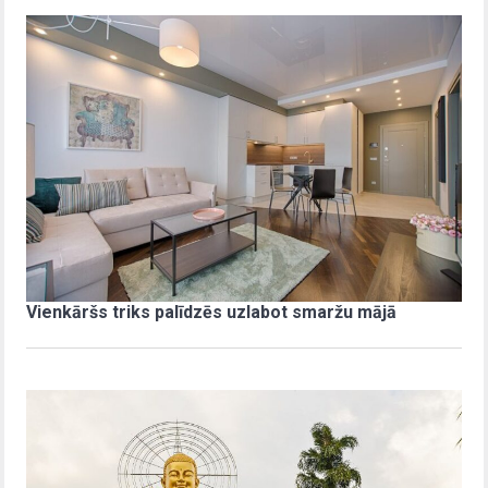
Vienkāršs triks palīdzēs uzlabot smaržu mājā