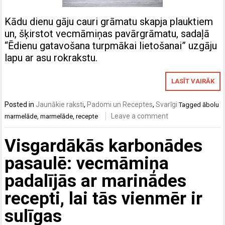
Kādu dienu gāju cauri grāmatu skapja plauktiem
un, šķirstot vecmāmiņas pavārgrāmatu, sadaļā
“Ēdienu gatavošana turpmākai lietošanai” uzgāju
lapu ar asu rokrakstu.
LASĪT VAIRĀK
Posted in
Jaunākie raksti
,
Padomi un Receptes
,
Svarīgi
Tagged
ābolu
Leave a comment
marmelāde
,
marmelāde
,
recepte
Visgardākās karbonādes
pasaulē: vecmāmiņa
padalījās ar marinādes
recepti, lai tās vienmēr ir
sulīgas