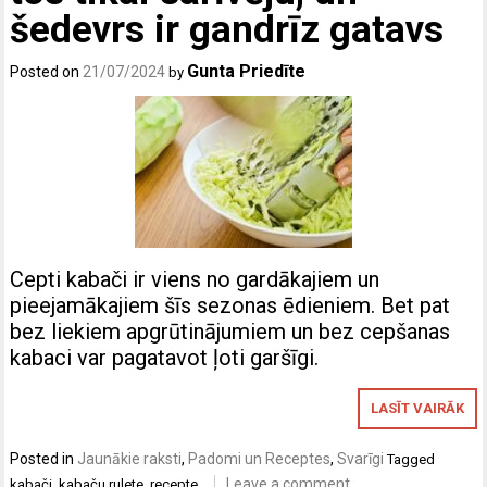
šedevrs ir gandrīz gatavs
Gunta Priedīte
Posted on
21/07/2024
by
Cepti kabači ir viens no gardākajiem un
pieejamākajiem šīs sezonas ēdieniem. Bet pat
bez liekiem apgrūtinājumiem un bez cepšanas
kabaci var pagatavot ļoti garšīgi.
LASĪT VAIRĀK
Posted in
Jaunākie raksti
,
Padomi un Receptes
,
Svarīgi
Tagged
Leave a comment
kabači
,
kabaču rulete
,
recepte