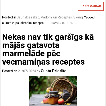
LASĪT VAIRĀK
Posted in
Jaunākie raksti
,
Padomi un Receptes
,
Svarīgi
Tagged
Leave a comment
aukstā zupa
,
okroška
,
recepte
Nekas nav tik garšīgs kā
mājās gatavota
marmelāde pēc
vecmāmiņas receptes
Gunta Priedīte
Posted on
21/07/2024
by