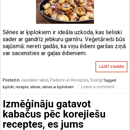
Sēnes ar ķiplokiem ir ideāla uzkoda, kas lieliski
sader ar gandrīz jebkuru garnīru. Veģetārieši būs
sajūsmā: nereti gadās, ka viņu ēdieni garšas ziņā
var sacensties ar gaļas ēdieniem.
LASĪT VAIRĀK
Posted in
Jaunākie raksti
,
Padomi un Receptes
,
Svarīgi
Tagged
Leave a comment
ķiploki
,
recepte
,
sēnes
,
sēnes ar ķiplokiem
Izmēģināju gatavot
kabačus pēc korejiešu
receptes, es jums