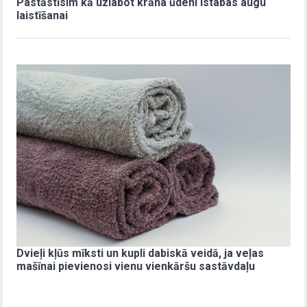
Pastāstīsim kā uzlabot krāna ūdeni istabas augu
laistīšanai
Dvieļi kļūs mīksti un kupli dabiskā veidā, ja veļas
mašīnai pievienosi vienu vienkāršu sastāvdaļu