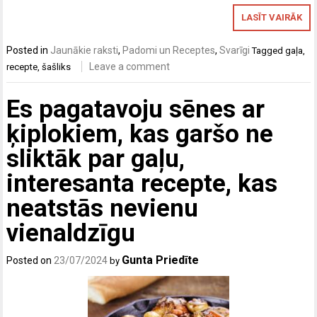
LASĪT VAIRĀK
Posted in
Jaunākie raksti
,
Padomi un Receptes
,
Svarīgi
Tagged
gaļa
,
Leave a comment
recepte
,
šašliks
Es pagatavoju sēnes ar
ķiplokiem, kas garšo ne
sliktāk par gaļu,
interesanta recepte, kas
neatstās nevienu
vienaldzīgu
Gunta Priedīte
Posted on
23/07/2024
by