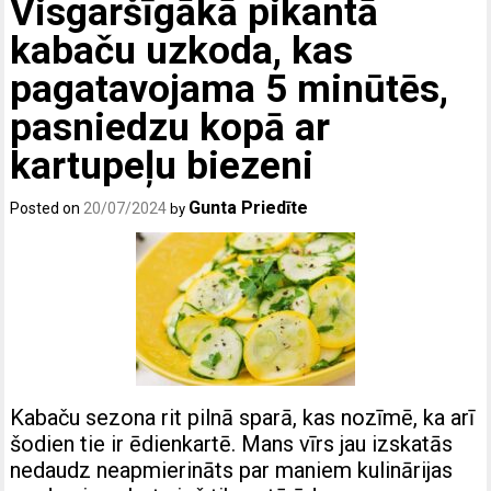
Visgaršīgākā pikantā
kabaču uzkoda, kas
pagatavojama 5 minūtēs,
pasniedzu kopā ar
kartupeļu biezeni
Gunta Priedīte
Posted on
20/07/2024
by
Kabaču sezona rit pilnā sparā, kas nozīmē, ka arī
šodien tie ir ēdienkartē. Mans vīrs jau izskatās
nedaudz neapmierināts par maniem kulinārijas