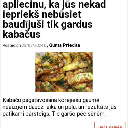
apliecinu, ka jūs nekad
iepriekš nebūsiet
baudījuši tik gardus
kabačus
Gunta Priedīte
Posted on
23/07/2024
by
Kabaču pagatavošana korejiešu gaumē
neaizņem daudz laika un pūļu, un rezultāts jūs
patīkami pārsteigs. Tie garšo pēc sēnēm.
LASĪT VAIRĀK