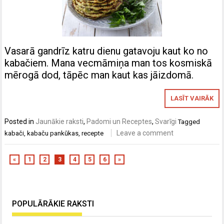
Vasarā gandrīz katru dienu gatavoju kaut ko no
kabačiem. Mana vecmāmiņa man tos kosmiskā
mērogā dod, tāpēc man kaut kas jāizdomā.
LASĪT VAIRĀK
Posted in
Jaunākie raksti
,
Padomi un Receptes
,
Svarīgi
Tagged
Leave a comment
kabači
,
kabaču pankūkas
,
recepte
«
1
2
3
4
5
6
»
POPULĀRĀKIE RAKSTI