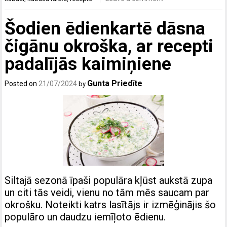
Šodien ēdienkartē dāsna
čigānu okroška, ar ​​recepti
padalījās kaimiņiene
Gunta Priedīte
Posted on
21/07/2024
by
Siltajā sezonā īpaši populāra kļūst aukstā zupa
un citi tās veidi, vienu no tām mēs saucam par
okrošku. Noteikti katrs lasītājs ir izmēģinājis šo
populāro un daudzu iemīļoto ēdienu.