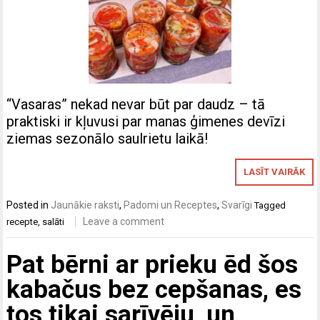
“Vasaras” nekad nevar būt par daudz – tā
praktiski ir kļuvusi par manas ģimenes devīzi
ziemas sezonālo saulrietu laikā!
LASĪT VAIRĀK
Posted in
Jaunākie raksti
,
Padomi un Receptes
,
Svarīgi
Tagged
Leave a comment
recepte
,
salāti
Pat bērni ar prieku ēd šos
kabačus bez cepšanas, es
tos tikai sarīvēju, un