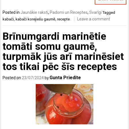
Posted in
Jaunākie raksti
,
Padomi un Receptes
,
Svarīgi
Tagged
Leave a comment
kabači
,
kabači korejiešu gaumē
,
recepte
Brīnumgardi marinētie
tomāti somu gaumē,
turpmāk jūs arī marinēsiet
tos tikai pēc šīs receptes
Gunta Priedīte
Posted on
23/07/2024
by