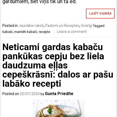
gardumiem, bet viņš tik un tā ēd.
LASĪT VAIRĀK
Posted in
Jaunākie raksti
,
Padomi un Receptes
,
Svarīgi
Tagged
Leave a comment
kabaši
,
marinēti kabači
,
recepte
Neticami gardas kabaču
pankūkas cepju bez liela
daudzuma eļļas
cepeškrāsnī: dalos ar pašu
labāko recepti
Gunta Priedīte
Posted on
20/07/2024
by