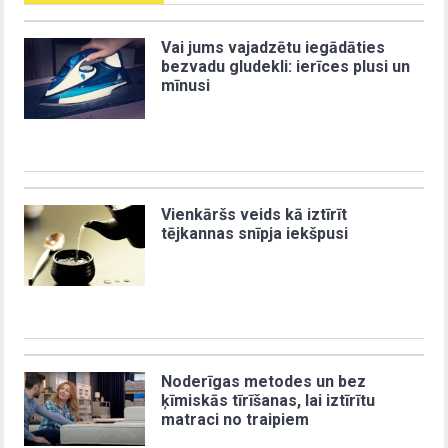
Vai jums vajadzētu iegādāties
bezvadu gludekli: ierīces plusi un
mīnusi
Vienkāršs veids kā iztīrīt
tējkannas snīpja iekšpusi
Noderīgas metodes un bez
ķīmiskās tīrīšanas, lai iztīrītu
matraci no traipiem