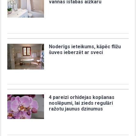
vannas istabas aizkaru
Noderīgs ieteikums, kāpēc flīžu
šuves ieberzēt ar sveci
4 pareizi orhidejas kopšanas
noslēpumi, lai zieds regulāri
ražotu jaunus dzinumus