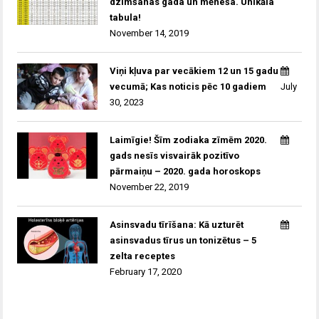
dzimšanas gada un mēneša. Unikāla
tabula!
November 14, 2019
Viņi kļuva par vecākiem 12 un 15 gadu
vecumā; Kas noticis pēc 10 gadiem
July
30, 2023
Laimīgie! Šīm zodiaka zīmēm 2020.
gads nesīs visvairāk pozitīvo
pārmaiņu – 2020. gada horoskops
November 22, 2019
Asinsvadu tīrīšana: Kā uzturēt
asinsvadus tīrus un tonizētus – 5
zelta receptes
February 17, 2020