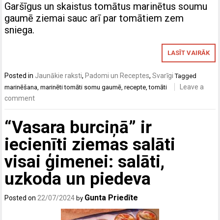
Garšīgus un skaistus tomātus marinētus soumu
gaumē ziemai sauc arī par tomātiem zem
sniega.
LASĪT VAIRĀK
Posted in
Jaunākie raksti
,
Padomi un Receptes
,
Svarīgi
Tagged
Leave a
marinēšana
,
marinēti tomāti somu gaumē
,
recepte
,
tomāti
comment
“Vasara burciņā” ir
iecienīti ziemas salāti
visai ģimenei: salāti,
uzkoda un piedeva
Gunta Priedīte
Posted on
22/07/2024
by