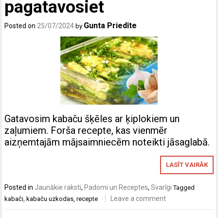
pagatavosiet
Gunta Priedīte
Posted on
25/07/2024
by
Gatavosim kabaču šķēles ar ķiplokiem un
zaļumiem. Forša recepte, kas vienmēr
aizņemtajām mājsaimniecēm noteikti jāsaglabā.
LASĪT VAIRĀK
Posted in
Jaunākie raksti
,
Padomi un Receptes
,
Svarīgi
Tagged
Leave a comment
kabači
,
kabaču uzkodas
,
recepte