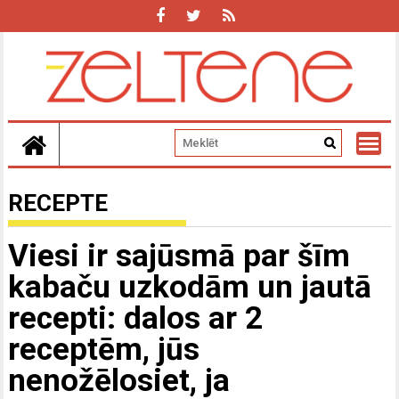
Skip
to
content
RECEPTE
Viesi ir sajūsmā par šīm
kabaču uzkodām un jautā
recepti: dalos ar 2
receptēm, jūs
nenožēlosiet, ja