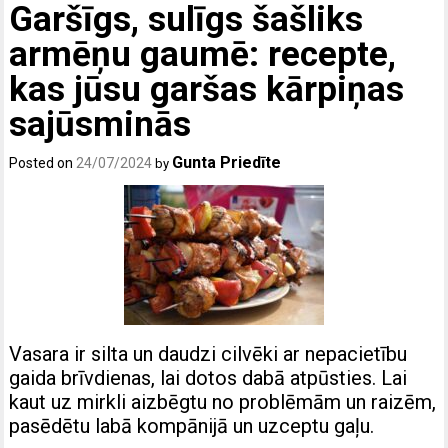
Garšīgs, sulīgs šašliks
armēņu gaumē: recepte,
kas jūsu garšas kārpiņas
sajūsminās
Gunta Priedīte
Posted on
24/07/2024
by
Vasara ir silta un daudzi cilvēki ar nepacietību
gaida brīvdienas, lai dotos dabā atpūsties. Lai
kaut uz mirkli aizbēgtu no problēmām un raizēm,
pasēdētu labā kompānijā un uzceptu gaļu.