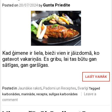
Gunta Priedīte
Posted on
20/07/2024
by
Kad ģimene ir liela, bieži vien ir jāizdomā, ko
gatavot vakariņās. Es gribu, lai tas būtu gan
sātīgas, gan garšīgas.
LASĪT VAIRĀK
Posted in
Jaunākie raksti
,
Padomi un Receptes
,
Svarīgi
Tagged
Leave a
karbonādes
,
marināde
,
recepte
,
sulīgas karbonādes
comment