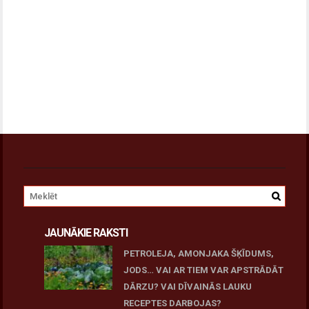
JAUNĀKIE RAKSTI
PETROLEJA, AMONJAKA ŠĶĪDUMS,
JODS… VAI AR TIEM VAR APSTRĀDĀT
DĀRZU? VAI DĪVAINĀS LAUKU
RECEPTES DARBOJAS?