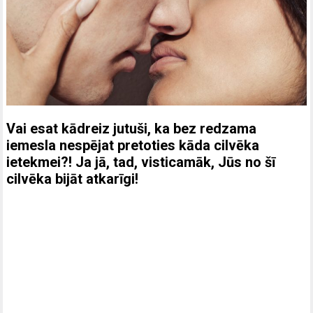
Vai esat kādreiz jutuši, ka bez redzama
iemesla nespējat pretoties kāda cilvēka
ietekmei?! Ja jā, tad, visticamāk, Jūs no šī
cilvēka bijāt atkarīgi!