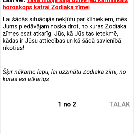
Lasi vēl:
Tava misija šajā dzīvē jeb karmiskais
horoskops katrai Zodiaka zīmei
Lai šādās situācijās nekļūtu par ķīlniekiem, mēs
Jums piedāvājam noskaidrot, no kuras Zodiaka
zīmes esat atkarīgi Jūs, kā Jūs tas ietekmē,
kādas ir Jūsu attiecības un kā šādā savienībā
rīkoties!
Šķir nākamo lapu, lai uzzinātu Zodiaka zīmi, no
kuras esi atkarīgs
1 no 2
TĀLĀK