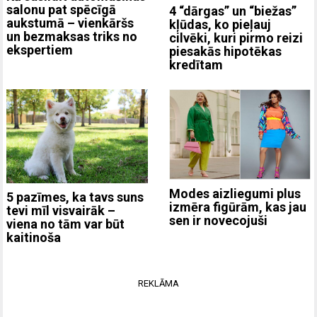
salonu pat spēcīgā
4 “dārgas” un “biežas”
aukstumā – vienkāršs
kļūdas, ko pieļauj
un bezmaksas triks no
cilvēki, kuri pirmo reizi
ekspertiem
piesakās hipotēkas
kredītam
Modes aizliegumi plus
5 pazīmes, ka tavs suns
izmēra figūrām, kas jau
tevi mīl visvairāk –
sen ir novecojuši
viena no tām var būt
kaitinoša
REKLĀMA