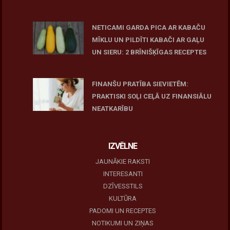
June 25, 2026
NETICAMI GARDA PICA AR KABAČU
MĪKLU UN PILDĪTI KABAČI AR GAĻU
UN SIERU: 2 BRĪNIŠĶĪGAS RECEPTES
June 25, 2026
FINANŠU PRATĪBA SIEVIETĒM:
PRAKTISKI SOĻI CEĻĀ UZ FINANSIĀLU
NEATKARĪBU
June 11, 2026
IZVĒLNE
JAUNĀKIE RAKSTI
INTERESANTI
DZĪVESSTILS
KULTŪRA
PADOMI UN RECEPTES
NOTIKUMI UN ZIŅAS