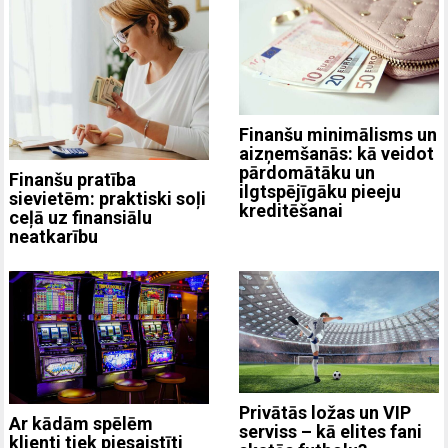
Finanšu minimālisms un
aizņemšanās: kā veidot
pārdomātāku un
Finanšu pratība
ilgtspējīgāku pieeju
sievietēm: praktiski soļi
kreditēšanai
ceļā uz finansiālu
neatkarību
Privātās ložas un VIP
Ar kādām spēlēm
serviss – kā elites fani
klienti tiek piesaistīti