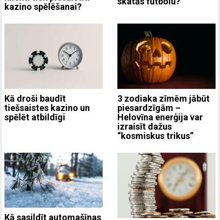
skatās futbolu?
kazino spēlēšanai?
3 zodiaka zīmēm jābūt
Kā droši baudīt
piesardzīgām –
tiešsaistes kazino un
Helovīna enerģija var
spēlēt atbildīgi
izraisīt dažus
“kosmiskus trikus”
Kā sasildīt automašīnas