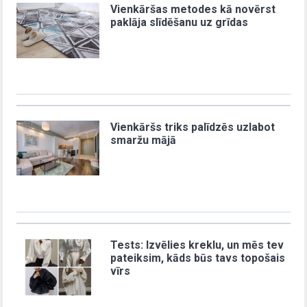
Vienkāršas metodes kā novērst
paklāja slīdēšanu uz grīdas
Vienkāršs triks palīdzēs uzlabot
smaržu mājā
Tests: Izvēlies kreklu, un mēs tev
pateiksim, kāds būs tavs topošais
vīrs