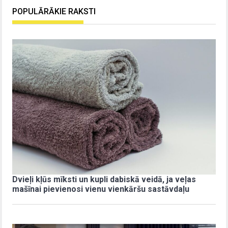
POPULĀRĀKIE RAKSTI
Dvieļi kļūs mīksti un kupli dabiskā veidā, ja veļas
mašīnai pievienosi vienu vienkāršu sastāvdaļu