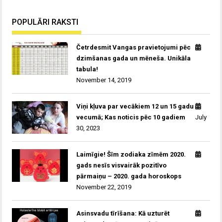
POPULĀRI RAKSTI
Četrdesmit Vangas pravietojumi pēc
dzimšanas gada un mēneša. Unikāla
tabula!
November 14, 2019
Viņi kļuva par vecākiem 12 un 15 gadu
vecumā; Kas noticis pēc 10 gadiem
July
30, 2023
Laimīgie! Šīm zodiaka zīmēm 2020.
gads nesīs visvairāk pozitīvo
pārmaiņu – 2020. gada horoskops
November 22, 2019
Asinsvadu tīrīšana: Kā uzturēt