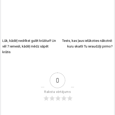
Lūk, kādēļ nedrīkst gulēt krūšturī! Un
Tests, kas ļaus ielūkoties nākotnē:
vēl 7 iemesli, kādēļ mēdz sāpēt
kuru skaitli Tu ieraudzīji pirmo?
krūtis
0
Raksta vērtējums