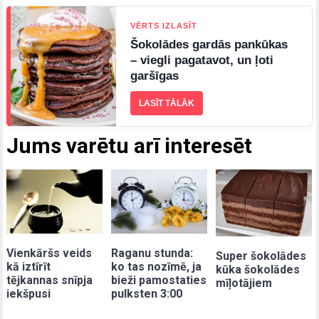
VĒRTS IZLASĪT
Šokolādes gardās pankūkas
– viegli pagatavot, un ļoti
garšīgas
LASĪT TĀLĀK
Jums varētu arī interesēt
Vienkāršs veids
Raganu stunda:
Super šokolādes
kā iztīrīt
ko tas nozīmē, ja
kūka šokolādes
tējkannas snīpja
bieži pamostaties
mīļotājiem
iekšpusi
pulksten 3:00