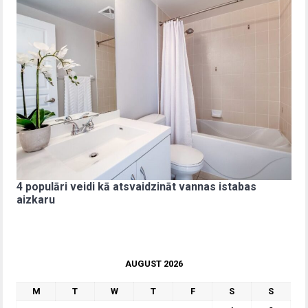
4 populāri veidi kā atsvaidzināt vannas istabas
aizkaru
AUGUST 2026
M
T
W
T
F
S
S