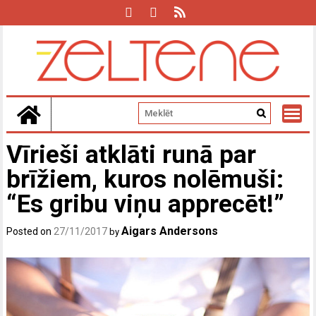
Skip
to
content
Vīrieši atklāti runā par
brīžiem, kuros nolēmuši:
“Es gribu viņu apprecēt!”
Aigars Andersons
Posted on
27/11/2017
by