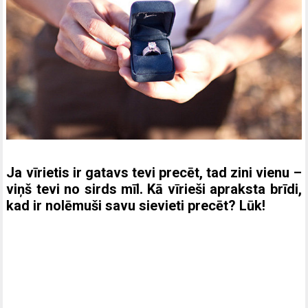
Ja vīrietis ir gatavs tevi precēt, tad zini vienu –
viņš tevi no sirds mīl. Kā vīrieši apraksta brīdi,
kad ir nolēmuši savu sievieti precēt? Lūk!