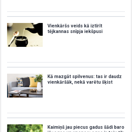
Vienkāršs veids kā iztīrīt
tējkannas snīpja iekšpusi
Kā mazgāt spilvenus: tas ir daudz
vienkāršāk, nekā varētu šķist
Kaimiņš jau piecus gadus šādi baro