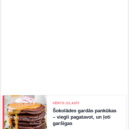
VĒRTS IZLASĪT
Šokolādes gardās pankūkas
– viegli pagatavot, un ļoti
garšīgas