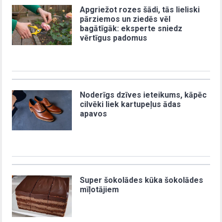
Apgriežot rozes šādi, tās lieliski
pārziemos un ziedēs vēl
bagātīgāk: eksperte sniedz
vērtīgus padomus
Noderīgs dzīves ieteikums, kāpēc
cilvēki liek kartupeļus ādas
apavos
Super šokolādes kūka šokolādes
mīļotājiem