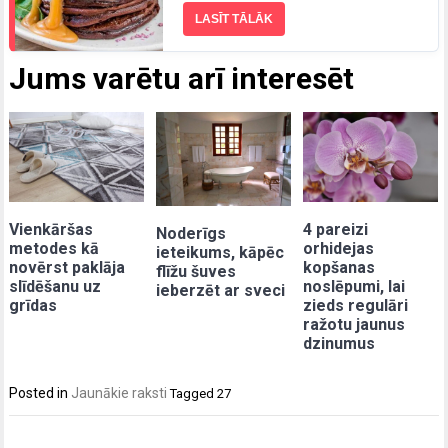
LASĪT TĀLĀK
Jums varētu arī interesēt
Vienkāršas
4 pareizi
Noderīgs
metodes kā
orhidejas
ieteikums, kāpēc
novērst paklāja
kopšanas
flīžu šuves
slīdēšanu uz
noslēpumi, lai
ieberzēt ar sveci
grīdas
zieds regulāri
ražotu jaunus
dzinumus
Posted in
Jaunākie raksti
Tagged
27
Post