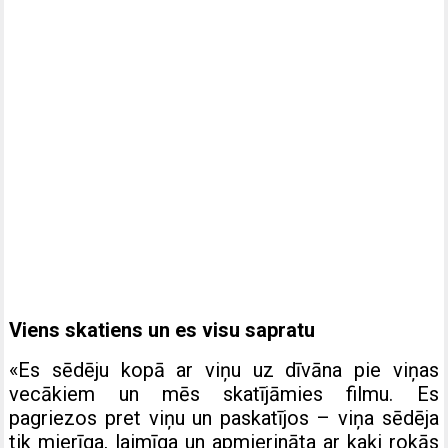
Viens skatiens un es visu sapratu
«Es sēdēju kopā ar viņu uz dīvāna pie viņas
vecākiem un mēs skatījāmies filmu. Es
pagriezos pret viņu un paskatījos – viņa sēdēja
tik mierīga, laimīga un apmierināta ar kaķi rokās