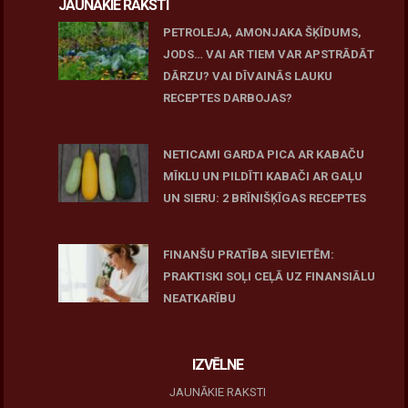
JAUNĀKIE RAKSTI
PETROLEJA, AMONJAKA ŠĶĪDUMS,
JODS… VAI AR TIEM VAR APSTRĀDĀT
DĀRZU? VAI DĪVAINĀS LAUKU
RECEPTES DARBOJAS?
June 25, 2026
NETICAMI GARDA PICA AR KABAČU
MĪKLU UN PILDĪTI KABAČI AR GAĻU
UN SIERU: 2 BRĪNIŠĶĪGAS RECEPTES
June 25, 2026
FINANŠU PRATĪBA SIEVIETĒM:
PRAKTISKI SOĻI CEĻĀ UZ FINANSIĀLU
NEATKARĪBU
June 11, 2026
IZVĒLNE
JAUNĀKIE RAKSTI