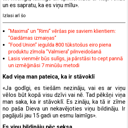
un es sapratu, ka es viņu mīlu».
Izlasi arī šo
”Maxima” un ”Rimi” vēršas pie saviem klientiem:
”Gaidāmas izmaiņas”
“Food Union” iegulda 800 tūkstošus eiro piena
produktu zīmola “Valmiera” pilnveidošanā
Lasis vienmēr būs sulīgs, ja pārstāsi to cept pannā
un izmēģināsi 7 minūšu metodi
Kad viņa man pateica, ka ir stāvoklī
«Ja godīgi, es tiešām nezināju, vai es ar viņu
vēlos būt kopā visu dzīvi vai nē. Tad pēkšņi viņa
man saka, ka ir stāvoklī. Es zināju, ka tā ir zīme
no paša Dieva un nekavējoties viņu bildināju. Ir
pagājuši jau 15 gadi un esmu laimīgs».
Es viņu bildināju pēc seksa