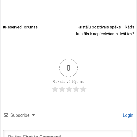
#ReservedForXmas
Kristālu pozitīvais spēks – kāds
kristāls ir nepieciešams tieši tev?
0
Raksta vērtējums
Subscribe
Login