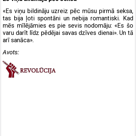
«Es viņu bildināju uzreiz pēc mūsu pirmā seksa,
tas bija ļoti spontāni un nebija romantiski. Kad
mēs mīlējāmies es pie sevis nodomāju: «Es šo
varu darīt līdz pēdējai savas dzīves dienai». Un tā
arī sanāca».
Avots: