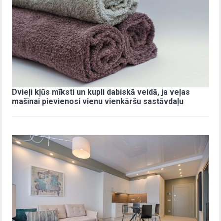
Dvieļi kļūs mīksti un kupli dabiskā veidā, ja veļas
mašīnai pievienosi vienu vienkāršu sastāvdaļu