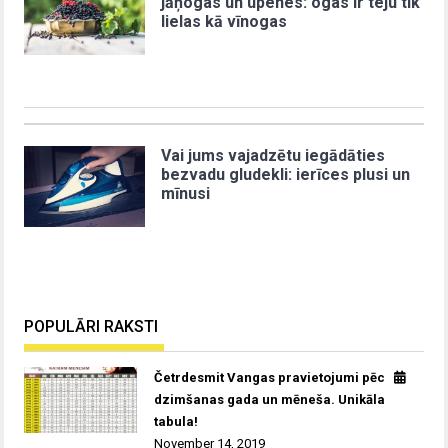
jāņogas un upenes: ogas ir teju tik
lielas kā vīnogas
Vai jums vajadzētu iegādāties
bezvadu gludekli: ierīces plusi un
mīnusi
POPULĀRI RAKSTI
Četrdesmit Vangas pravietojumi pēc
dzimšanas gada un mēneša. Unikāla
tabula!
November 14, 2019