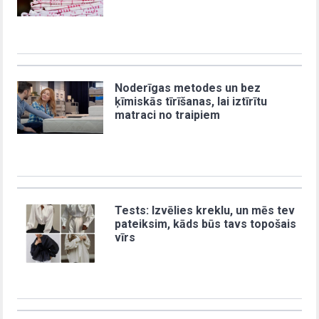
Noderīgas metodes un bez
ķīmiskās tīrīšanas, lai iztīrītu
matraci no traipiem
Tests: Izvēlies kreklu, un mēs tev
pateiksim, kāds būs tavs topošais
vīrs