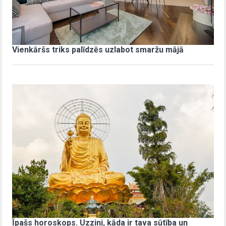
Vienkāršs triks palīdzēs uzlabot smaržu mājā
Īpašs horoskops. Uzzini, kāda ir tava sūtība un