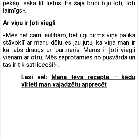
pēkšņi sāka līt lietus. Es šajā brīdī biju ļoti, ļoti
laimīgs».
Ar viņu ir ļoti viegli
«Mēs neticam laulībām, bet ilgi pirms viņa palika
stāvoklī ar manu dēlu es jau jutu, ka viņa man ir
kā labs draugs un partneris. Mums ir ļoti viegli
vienam ar otru. Mēs saprotamies no pusvārda un
tas ir tik satriecoši!».
Lasi vēl:
Mana tēva recepte – kādu
vīrieti man vajadzētu apprecēt