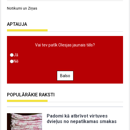
Notikumi un Ziņas
APTAUJA
Vai tev patīk Olesjas jaunais tēls?
Jā
Nē
Balso
POPULĀRĀKIE RAKSTI
Padomi kā atbrīvot virtuves
dvieļus no nepatīkamas smakas