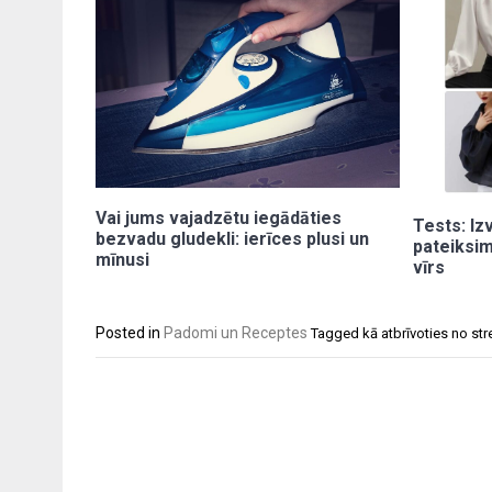
Vai jums vajadzētu iegādāties
Tests: Iz
bezvadu gludekli: ierīces plusi un
pateiksim
mīnusi
vīrs
Posted in
Padomi un Receptes
Tagged
kā atbrīvoties no st
Post
navigation