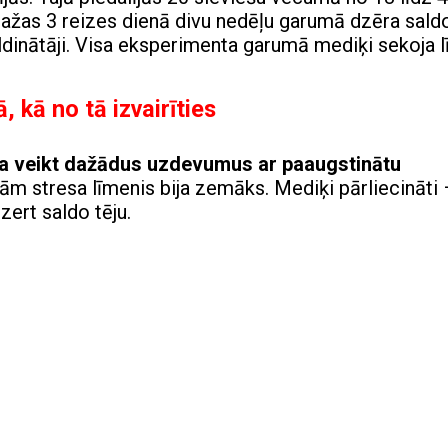
dažas 3 reizes dienā divu nedēļu garumā dzēra sald
aldinātāji. Visa eksperimenta garumā mediķi sekoja l
 kā no tā izvairīties
ja veikt dažādus uzdevumus ar paaugstinātu
jām stresa līmenis bija zemāks. Mediķi pārliecināti 
zert saldo tēju.