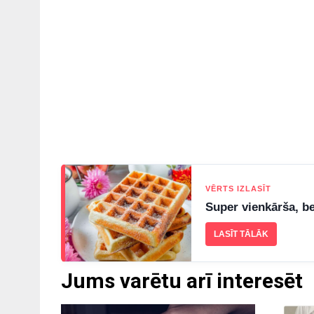
VĒRTS IZLASĪT
Super vienkārša, be
LASĪT TĀLĀK
Jums varētu arī interesēt