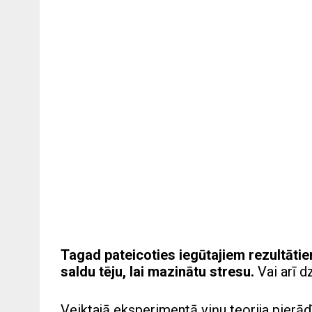
Tagad pateicoties iegūtajiem rezultātiem
saldu tēju, lai mazinātu stresu.
Vai arī d
Veiktajā eksperimentā viņu teorija pierād