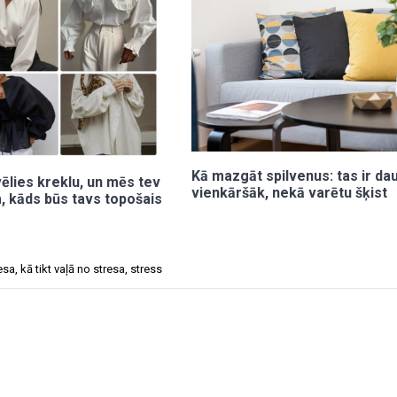
Kā mazgāt spilvenus: tas ir da
vēlies kreklu, un mēs tev
vienkāršāk, nekā varētu šķist
, kāds būs tavs topošais
resa
,
kā tikt vaļā no stresa
,
stress