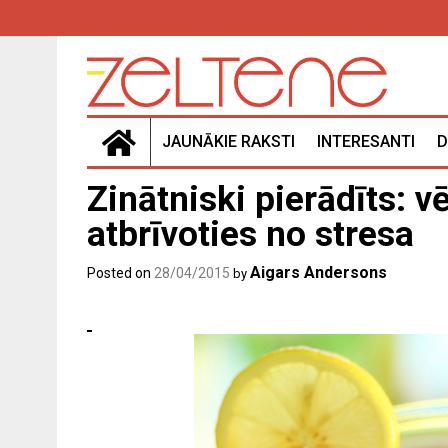
Skip
to
content
JAUNĀKIE RAKSTI
INTERESANTI
D
Zinātniski pierādīts: v
atbrīvoties no stresa
Aigars Andersons
Posted on
28/04/2015
by