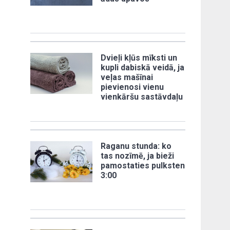
Dvieļi kļūs mīksti un
kupli dabiskā veidā, ja
veļas mašīnai
pievienosi vienu
vienkāršu sastāvdaļu
Raganu stunda: ko
tas nozīmē, ja bieži
pamostaties pulksten
3:00