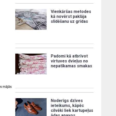
Vienkāršas metodes
kā novērst paklāja
slīdēšanu uz grīdas
Padomi kā atbrīvot
virtuves dvieļus no
nepatīkamas smakas
us mājās
Noderīgs dzīves
ieteikums, kāpēc
cilvēki liek kartupeļus
ādas apavos