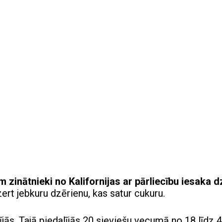
 zinātnieki no Kalifornijas ar pārliecību iesaka d
zert jebkuru dzērienu, kas satur cukuru.
ījās. Tajā piedalījās 20 sieviešu vecumā no 18 līdz 