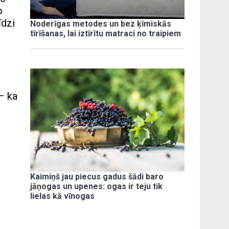
o
īdzi
Noderīgas metodes un bez ķīmiskās
tīrīšanas, lai iztīrītu matraci no traipiem
– ka
Kaimiņš jau piecus gadus šādi baro
jāņogas un upenes: ogas ir teju tik
lielas kā vīnogas