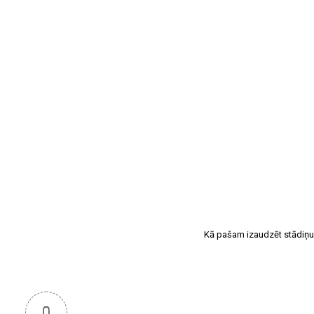
Kā pašam izaudzēt stādiņ
0