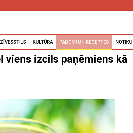
ZĪVESSTILS
KULTŪRA
PADOMI UN RECEPTES
NOTIKU
ēl viens izcils paņēmiens kā