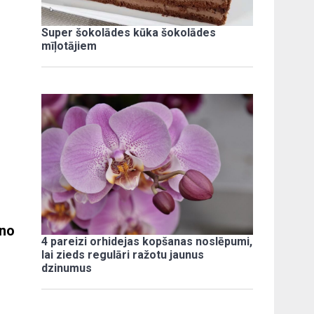
Super šokolādes kūka šokolādes
mīļotājiem
 no
4 pareizi orhidejas kopšanas noslēpumi,
lai zieds regulāri ražotu jaunus
dzinumus