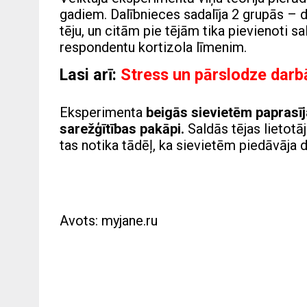
gadiem. Dalībnieces sadalīja 2 grupās – 
tēju, un citām pie tējām tika pievienoti s
respondentu kortizola līmenim.
Lasi arī:
Stress un pārslodze darbā,
Eksperimenta
beigās sievietēm paprasī
sarežģītības pakāpi.
Saldās tējas lietotā
tas notika tādēļ, ka sievietēm piedāvāja d
Avots: myjane.ru