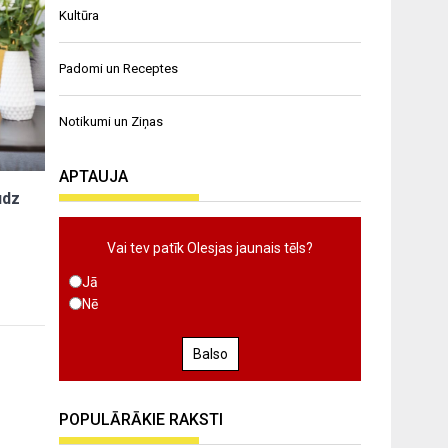
Kultūra
Padomi un Receptes
Notikumi un Ziņas
APTAUJA
udz
Vai tev patīk Olesjas jaunais tēls?
Jā
Nē
Balso
POPULĀRĀKIE RAKSTI