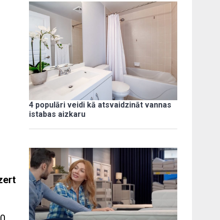
4 populāri veidi kā atsvaidzināt vannas
istabas aizkaru
zert
40