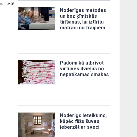
o liekā!
Noderīgas metodes
un bez ķīmiskās
tīrīšanas, lai iztīrītu
matraci no traipiem
Padomi kā atbrīvot
virtuves dvieļus no
nepatīkamas smakas
Noderīgs ieteikums,
kāpēc flīžu šuves
ieberzēt ar sveci