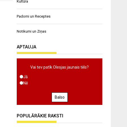
Kultūra
Padomi un Receptes
Notikumi un Ziņas
APTAUJA
Vai tev patīk Olesjas jaunais tēls?
Jā
Nē
Balso
POPULĀRĀKIE RAKSTI