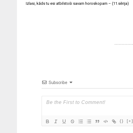
Izlasi, kāds tu esi atbilstoši savam horoskopam – (11.sērija)
Subscribe
{}
[+