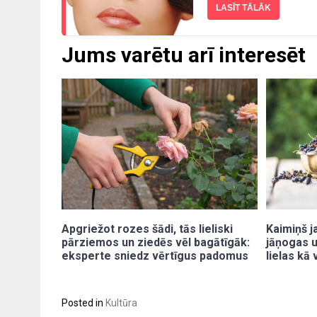
LASĪT TĀLĀK
Jums varētu arī interesēt
Apgriežot rozes šādi, tās lieliski
Kaimiņš j
pārziemos un ziedēs vēl bagātīgāk:
jāņogas u
eksperte sniedz vērtīgus padomus
lielas kā
Posted in
Kultūra