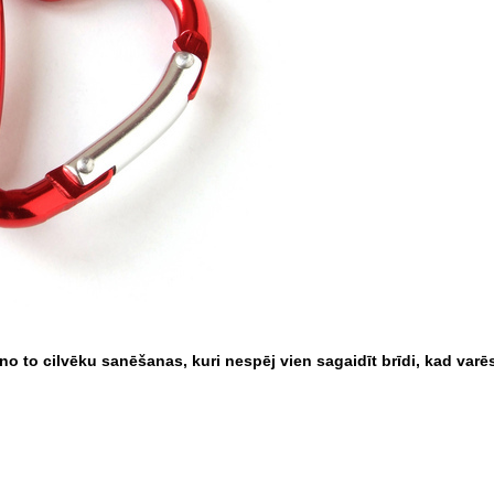
 no to cilvēku sanēšanas, kuri nespēj vien sagaidīt brīdi, kad varē