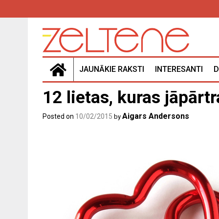
Skip
to
content
JAUNĀKIE RAKSTI
INTERESANTI
D
12 lietas, kuras jāpārt
Aigars Andersons
Posted on
10/02/2015
by