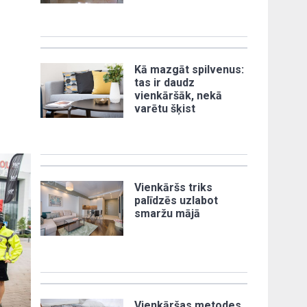
Kā mazgāt spilvenus:
tas ir daudz
vienkāršāk, nekā
varētu šķist
Vienkāršs triks
palīdzēs uzlabot
smaržu mājā
Vienkāršas metodes