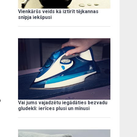
Vienkāršs veids kā iztīrīt tējkannas
snīpja iekšpusi
s
Vai jums vajadzētu iegādāties bezvadu
gludekli: ierīces plusi un mīnusi