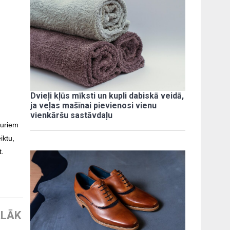
Dvieļi kļūs mīksti un kupli dabiskā veidā,
ja veļas mašīnai pievienosi vienu
vienkāršu sastāvdaļu
kuriem
iktu,
t.
LĀK