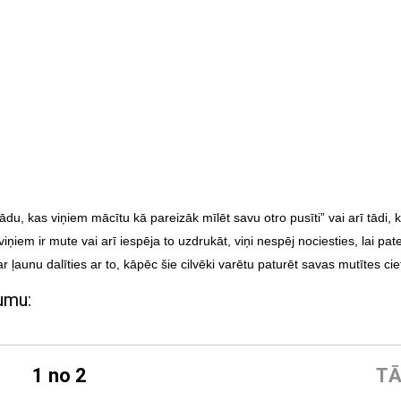
 kādu, kas viņiem mācītu kā pareizāk mīlēt savu otro pusīti” vai arī tādi, 
viņiem ir mute vai arī iespēja to uzdrukāt, viņi nespēj nociesties, lai pate
aunu dalīties ar to, kāpēc šie cilvēki varētu paturēt savas mutītes cie
jumu:
1 no 2
TĀ