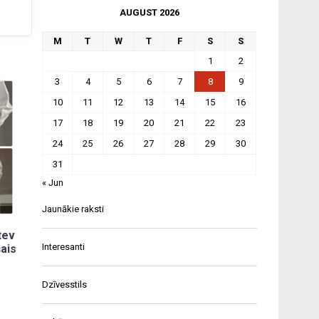
AUGUST 2026
M
T
W
T
F
S
S
1
2
3
4
5
6
7
8
9
10
11
12
13
14
15
16
17
18
19
20
21
22
23
24
25
26
27
28
29
30
31
« Jun
Jaunākie raksti
tev
Interesanti
šais
Dzīvesstils