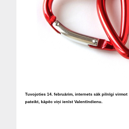
Tuvojoties 14. februārim, internets sāk pilnīgi virmot
pateikt, kāpēc viņi ienīst Valentīndienu.