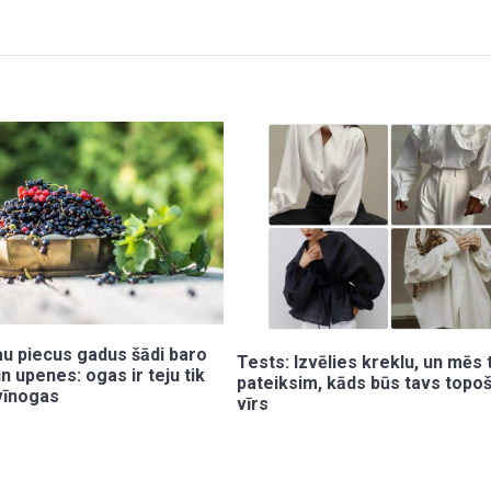
au piecus gadus šādi baro
Tests: Izvēlies kreklu, un mēs 
n upenes: ogas ir teju tik
pateiksim, kāds būs tavs topo
 vīnogas
vīrs