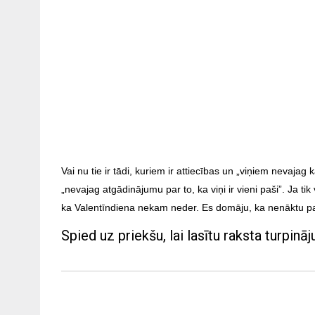
Vai nu tie ir tādi, kuriem ir attiecības un „viņiem nevajag
„nevajag atgādinājumu par to, ka viņi ir vieni paši”. Ja tik 
ka Valentīndiena nekam neder. Es domāju, ka nenāktu par ļ
Spied uz priekšu, lai lasītu raksta turpinā