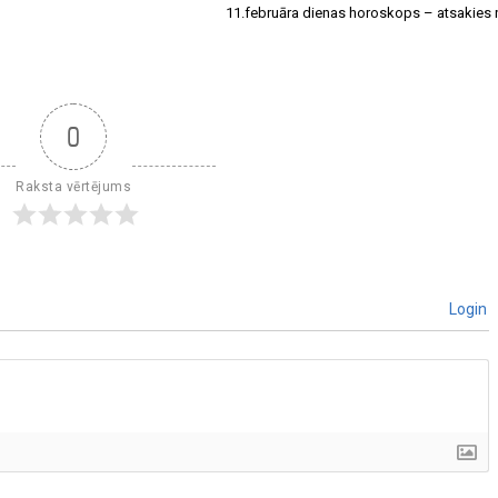
11.februāra dienas horoskops – atsakies n
0
Raksta vērtējums
Login
]