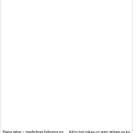
Piena sēne – medicīnas brīnums no
Kā tu turi rokas uz auto stūres un ko