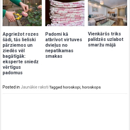
Vienkāršs triks
Apgriežot rozes
Padomi kā
palīdzēs uzlabot
šādi, tās lieliski
atbrīvot virtuves
smaržu mājā
pārziemos un
dvieļus no
ziedēs vēl
nepatīkamas
bagātīgāk:
smakas
eksperte sniedz
vērtīgus
padomus
Posted in
Jaunākie raksti
Tagged
horoskopi
,
horoskops
Post
navigation