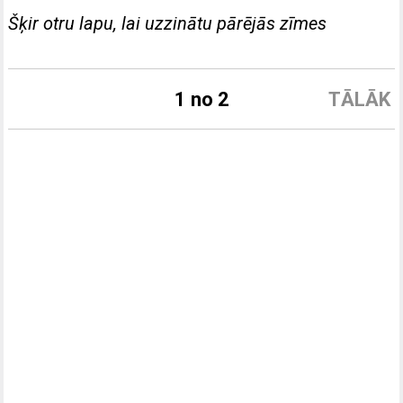
Šķir otru lapu, lai uzzinātu pārējās zīmes
1 no 2
TĀLĀK