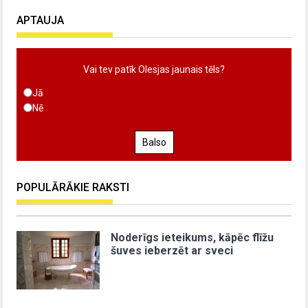
APTAUJA
Vai tev patīk Olesjas jaunais tēls?
Jā
Nē
Balso
POPULĀRĀKIE RAKSTI
Noderīgs ieteikums, kāpēc flīžu
šuves ieberzēt ar sveci