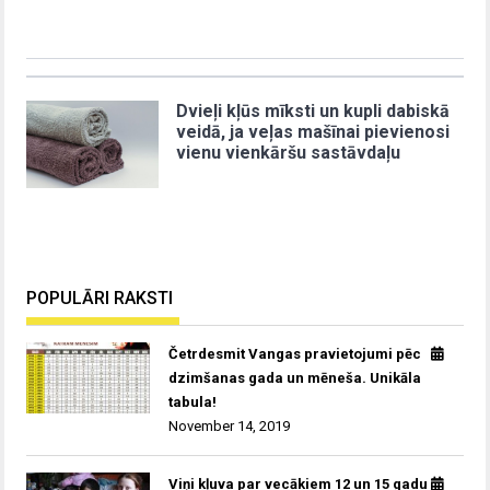
Dvieļi kļūs mīksti un kupli dabiskā
veidā, ja veļas mašīnai pievienosi
vienu vienkāršu sastāvdaļu
POPULĀRI RAKSTI
Četrdesmit Vangas pravietojumi pēc
dzimšanas gada un mēneša. Unikāla
tabula!
November 14, 2019
Viņi kļuva par vecākiem 12 un 15 gadu