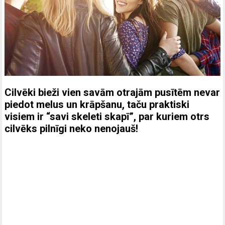
Cilvēki bieži vien savām otrajām pusītēm nevar
piedot melus un krāpšanu, taču praktiski
visiem ir “savi skeleti skapī”, par kuriem otrs
cilvēks pilnīgi neko nenojauš!