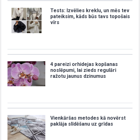
Tests: Izvēlies kreklu, un mēs tev
pateiksim, kāds būs tavs topošais
vīrs
4 pareizi orhidejas kopšanas
noslēpumi, lai zieds regulāri
ražotu jaunus dzinumus
Vienkāršas metodes kā novērst
paklāja slīdēšanu uz grīdas