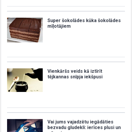
Super šokolādes kūka šokolādes
mīļotājiem
Vienkāršs veids kā iztīrīt
tējkannas snīpja iekšpusi
Vai jums vajadzētu iegādāties
bezvadu gludekli: ierīces plusi un