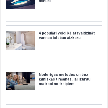
mīnusi
4 populāri veidi kā atsvaidzināt
vannas istabas aizkaru
Noderīgas metodes un bez
ķīmiskās tīrīšanas, lai iztīrītu
matraci no traipiem