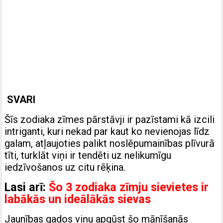
SVARI
Šīs zodiaka zīmes pārstāvji ir pazīstami kā izcili
intriganti, kuri nekad par kaut ko nevienojas līdz
galam, atļaujoties palikt noslēpumainības plīvurā
tīti, turklāt viņi ir tendēti uz nelikumīgu
iedzīvošanos uz citu rēķina.
Lasi arī:
Šo 3 zodiaka zīmju sievietes ir
labākās un ideālākās sievas
Jaunības gados viņu apgūst šo mānīšanās