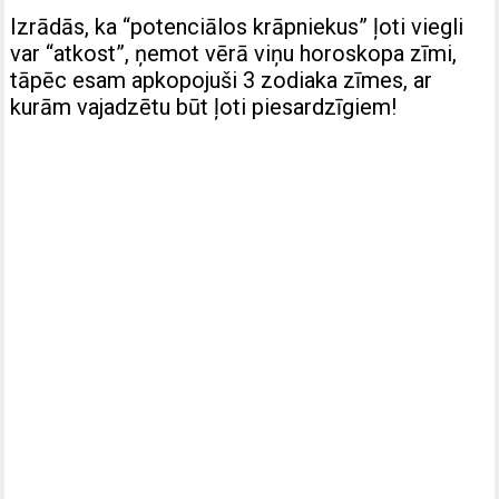
Izrādās, ka “potenciālos krāpniekus” ļoti viegli
var “atkost”, ņemot vērā viņu horoskopa zīmi,
tāpēc esam apkopojuši 3 zodiaka zīmes, ar
kurām vajadzētu būt ļoti piesardzīgiem!