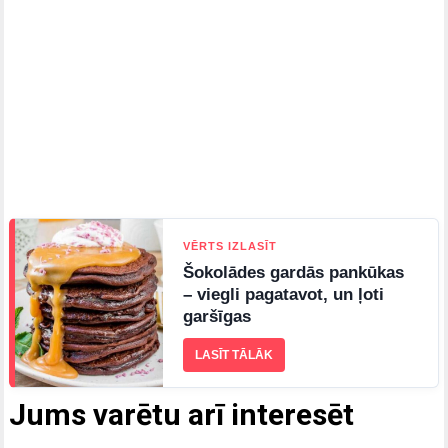
VĒRTS IZLASĪT
Šokolādes gardās pankūkas
– viegli pagatavot, un ļoti
garšīgas
LASĪT TĀLĀK
Jums varētu arī interesēt