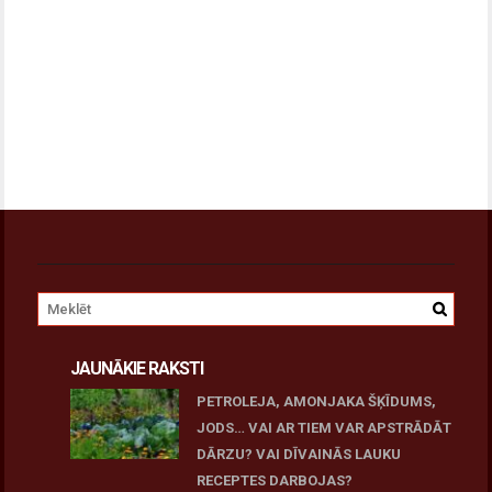
JAUNĀKIE RAKSTI
PETROLEJA, AMONJAKA ŠĶĪDUMS,
JODS… VAI AR TIEM VAR APSTRĀDĀT
DĀRZU? VAI DĪVAINĀS LAUKU
RECEPTES DARBOJAS?