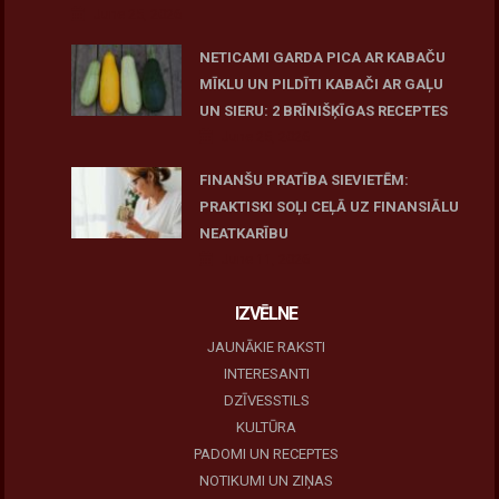
June 25, 2026
NETICAMI GARDA PICA AR KABAČU
MĪKLU UN PILDĪTI KABAČI AR GAĻU
UN SIERU: 2 BRĪNIŠĶĪGAS RECEPTES
June 25, 2026
FINANŠU PRATĪBA SIEVIETĒM:
PRAKTISKI SOĻI CEĻĀ UZ FINANSIĀLU
NEATKARĪBU
June 11, 2026
IZVĒLNE
JAUNĀKIE RAKSTI
INTERESANTI
DZĪVESSTILS
KULTŪRA
PADOMI UN RECEPTES
NOTIKUMI UN ZIŅAS