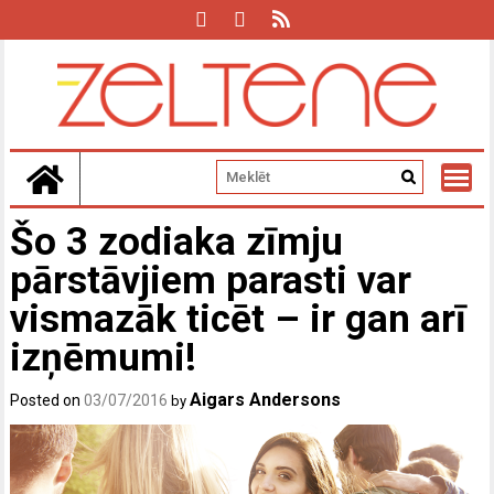
Skip
to
content
Šo 3 zodiaka zīmju
pārstāvjiem parasti var
vismazāk ticēt – ir gan arī
izņēmumi!
Aigars Andersons
Posted on
03/07/2016
by