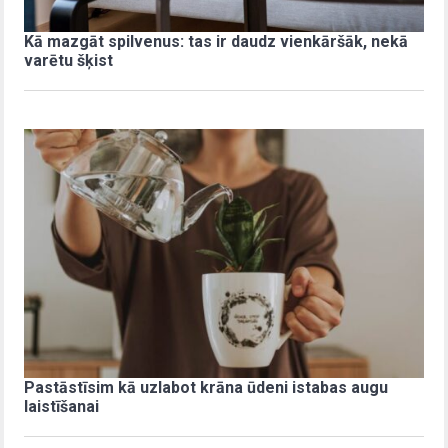
Kā mazgāt spilvenus: tas ir daudz vienkāršāk, nekā
varētu šķist
Pastāstīsim kā uzlabot krāna ūdeni istabas augu
laistīšanai