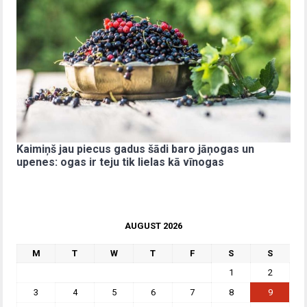
Kaimiņš jau piecus gadus šādi baro jāņogas un
upenes: ogas ir teju tik lielas kā vīnogas
AUGUST 2026
M
T
W
T
F
S
S
1
2
3
4
5
6
7
8
9