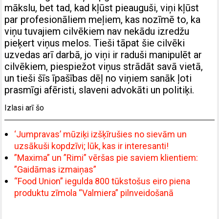
mākslu, bet tad, kad kļūst pieauguši, viņi kļūst
par profesionāliem meļiem, kas nozīmē to, ka
viņu tuvajiem cilvēkiem nav nekādu izredžu
pieķert viņus melos. Tieši tāpat šie cilvēki
uzvedas arī darbā, jo viņi ir raduši manipulēt ar
cilvēkiem, piespiežot viņus strādāt savā vietā,
un tieši šīs īpašības dēļ no viņiem sanāk ļoti
prasmīgi afēristi, slaveni advokāti un politiķi.
Izlasi arī šo
‘Jumpravas’ mūziķi izšķīrušies no sievām un
uzsākuši kopdzīvi; lūk, kas ir interesanti!
”Maxima” un ”Rimi” vēršas pie saviem klientiem:
”Gaidāmas izmaiņas”
“Food Union” iegulda 800 tūkstošus eiro piena
produktu zīmola “Valmiera” pilnveidošanā