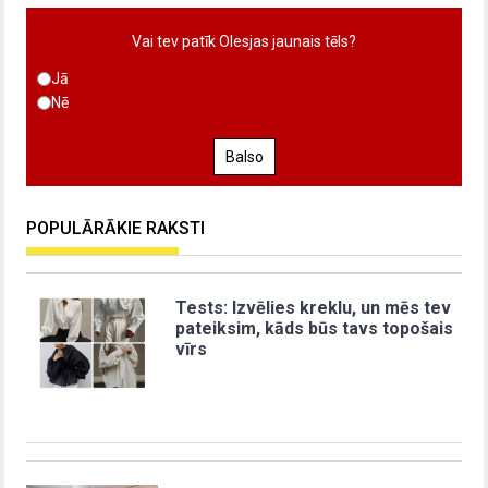
Vai tev patīk Olesjas jaunais tēls?
Jā
Nē
Balso
POPULĀRĀKIE RAKSTI
Tests: Izvēlies kreklu, un mēs tev
pateiksim, kāds būs tavs topošais
vīrs