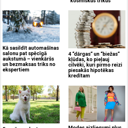
“kosmiskus trikus”
Kā sasildīt automašīnas
salonu pat spēcīgā
4 “dārgas” un “biežas”
aukstumā – vienkāršs
kļūdas, ko pieļauj
un bezmaksas triks no
cilvēki, kuri pirmo reizi
ekspertiem
piesakās hipotēkas
kredītam
Modes aizliegumi plus