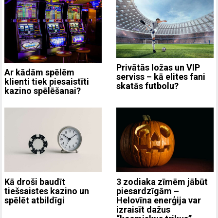
Privātās ložas un VIP
Ar kādām spēlēm
serviss – kā elites fani
klienti tiek piesaistīti
skatās futbolu?
kazino spēlēšanai?
3 zodiaka zīmēm jābūt
Kā droši baudīt
piesardzīgām –
tiešsaistes kazino un
Helovīna enerģija var
spēlēt atbildīgi
izraisīt dažus