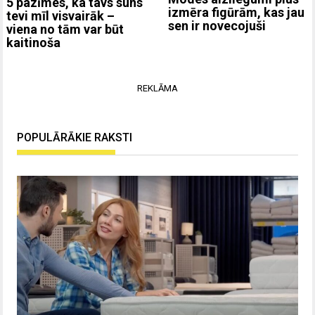
5 pazīmes, ka tavs suns
izmēra figūrām, kas jau
tevi mīl visvairāk –
sen ir novecojuši
viena no tām var būt
kaitinoša
REKLĀMA
POPULĀRĀKIE RAKSTI