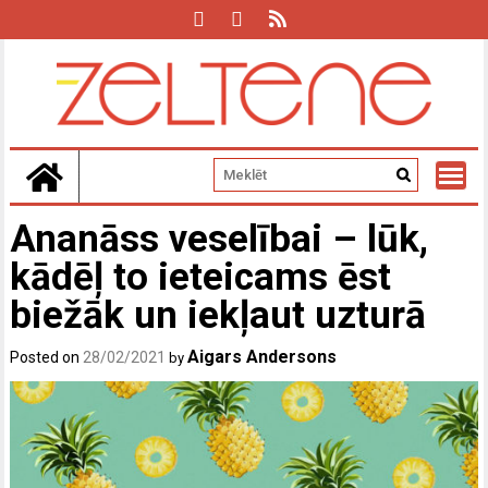
Skip
to
content
Ananāss veselībai – lūk,
kādēļ to ieteicams ēst
biežāk un iekļaut uzturā
Aigars Andersons
Posted on
28/02/2021
by