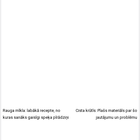
Rauga mīkla: labākā recepte, no
Cista krūtīs: Plašs materiāls par šo
kuras sanāks gaisīgi speķa pīrādziņi
jautājumu un problēmu