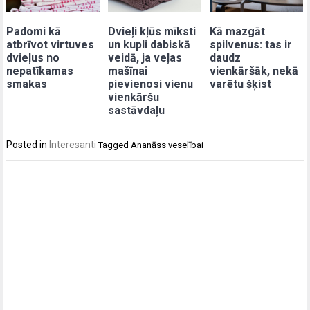
Padomi kā
Dvieļi kļūs mīksti
Kā mazgāt
atbrīvot virtuves
un kupli dabiskā
spilvenus: tas ir
dvieļus no
veidā, ja veļas
daudz
nepatīkamas
mašīnai
vienkāršāk, nekā
smakas
pievienosi vienu
varētu šķist
vienkāršu
sastāvdaļu
Posted in
Interesanti
Tagged
Ananāss veselībai
Post
navigation