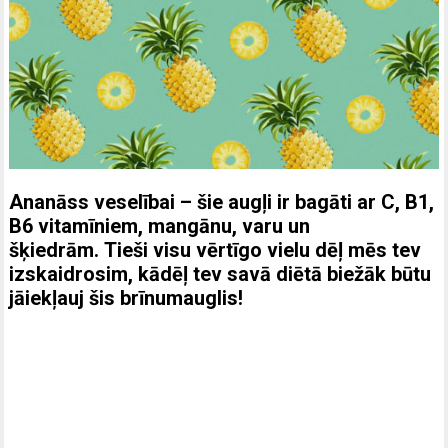
Ananāss veselībai – šie augļi ir bagāti ar C, B1,
B6 vitamīniem, mangānu, varu un
šķiedrām. Tieši visu vērtīgo vielu dēļ mēs tev
izskaidrosim, kādēļ tev savā diētā biežāk būtu
jāiekļauj šis brīnumauglis!