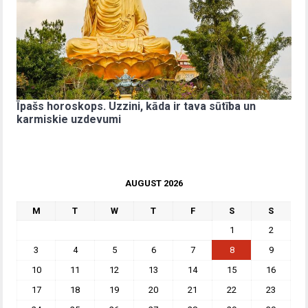
Īpašs horoskops. Uzzini, kāda ir tava sūtība un
karmiskie uzdevumi
AUGUST 2026
M
T
W
T
F
S
S
1
2
3
4
5
6
7
8
9
10
11
12
13
14
15
16
17
18
19
20
21
22
23