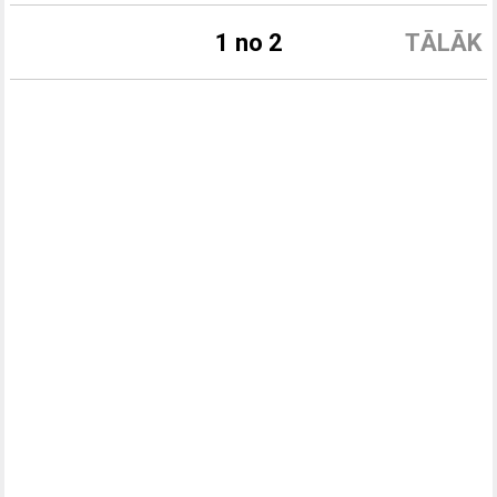
1 no 2
TĀLĀK