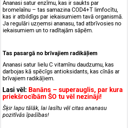
Ananasi satur enzīmu, kas ir saukts par
bromelaīnu – tas samazina COD4+T limfocītu,
kas ir atbildīgs par iekaisumiem tavā organismā.
Ja regulāri uzņemsi ananasu, tad atbrīvosies no
iekaisumiem un to radītajām sāpēm.
Tas pasargā no brīvajiem radikāļiem
Ananasi satur lielu C vitamīnu daudzumu, kas
darbojas kā spēcīgs antioksidants, kas cīnās ar
brīvajiem radikāļiem.
Lasi vēl:
Banāns – superauglis, par kura
priekšrocībām ŠO tu vēl nezināji!
Šķir lapu tālāk, lai lasītu vēl citas ananasu
pozitīvās īpašības!