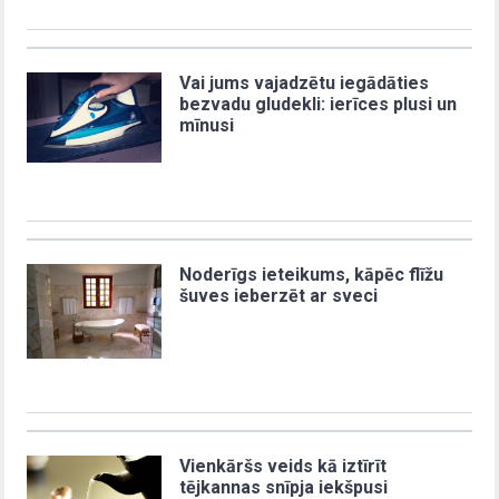
Vai jums vajadzētu iegādāties
bezvadu gludekli: ierīces plusi un
mīnusi
Noderīgs ieteikums, kāpēc flīžu
šuves ieberzēt ar sveci
Vienkāršs veids kā iztīrīt
tējkannas snīpja iekšpusi