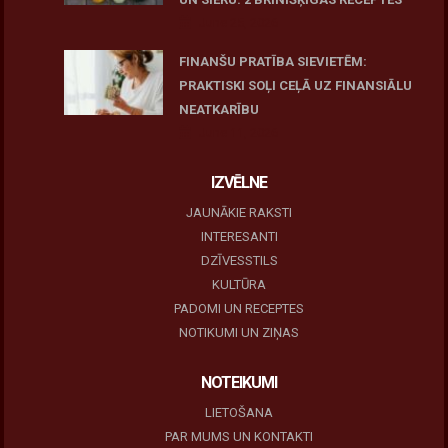
June 25, 2026
FINANŠU PRATĪBA SIEVIETĒM:
PRAKTISKI SOĻI CEĻĀ UZ FINANSIĀLU
NEATKARĪBU
June 11, 2026
IZVĒLNE
JAUNĀKIE RAKSTI
INTERESANTI
DZĪVESSTILS
KULTŪRA
PADOMI UN RECEPTES
NOTIKUMI UN ZIŅAS
NOTEIKUMI
LIETOŠANA
PAR MUMS UN KONTAKTI