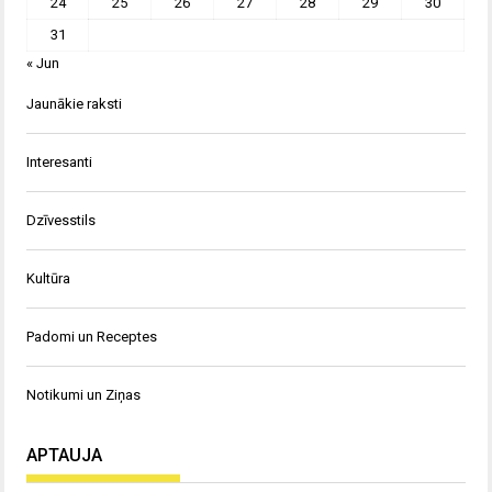
24
25
26
27
28
29
30
31
« Jun
Jaunākie raksti
Interesanti
Dzīvesstils
Kultūra
Padomi un Receptes
Notikumi un Ziņas
APTAUJA