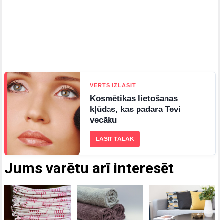
VĒRTS IZLASĪT
Kosmētikas lietošanas
kļūdas, kas padara Tevi
vecāku
LASĪT TĀLĀK
Jums varētu arī interesēt