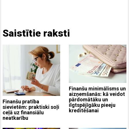
Saistītie raksti
Finanšu minimālisms un
aizņemšanās: kā veidot
pārdomātāku un
Finanšu pratība
ilgtspējīgāku pieeju
sievietēm: praktiski soļi
kreditēšanai
ceļā uz finansiālu
neatkarību