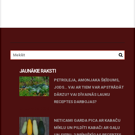
JAUNĀKIE RAKSTI
PETROLEJA, AMONJAKA ŠĶĪDUMS,
JODS… VAI AR TIEM VAR APSTRĀDĀT
DĀRZU? VAI DĪVAINĀS LAUKU
RECEPTES DARBOJAS?
June 25, 2026
NETICAMI GARDA PICA AR KABAČU
MĪKLU UN PILDĪTI KABAČI AR GAĻU
UN SIERU: 2 BRĪNIŠĶĪGAS RECEPTES