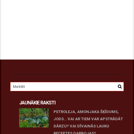
JAUNĀKIE RAKSTI
PETROLEJA, AMONJAKA ŠĶĪDUMS,
JODS… VAI AR TIEM VAR APSTRĀDĀT
DĀRZU? VAI DĪVAINĀS LAUKU
RECEPTES DARBOJAS?