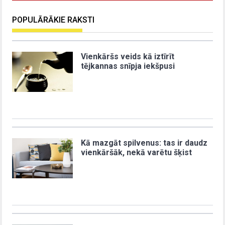
POPULĀRĀKIE RAKSTI
Vienkāršs veids kā iztīrīt
tējkannas snīpja iekšpusi
Kā mazgāt spilvenus: tas ir daudz
vienkāršāk, nekā varētu šķist