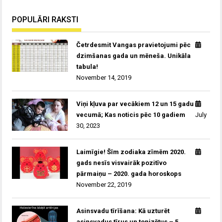
POPULĀRI RAKSTI
Četrdesmit Vangas pravietojumi pēc
dzimšanas gada un mēneša. Unikāla
tabula!
November 14, 2019
Viņi kļuva par vecākiem 12 un 15 gadu
vecumā; Kas noticis pēc 10 gadiem
July
30, 2023
Laimīgie! Šīm zodiaka zīmēm 2020.
gads nesīs visvairāk pozitīvo
pārmaiņu – 2020. gada horoskops
November 22, 2019
Asinsvadu tīrīšana: Kā uzturēt
asinsvadus tīrus un tonizētus – 5