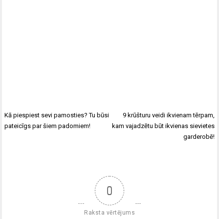
Kā piespiest sevi pamosties? Tu būsi
9 krūšturu veidi ikvienam tērpam,
pateicīgs par šiem padomiem!
kam vajadzētu būt ikvienas sievietes
garderobē!
0
Raksta vērtējums