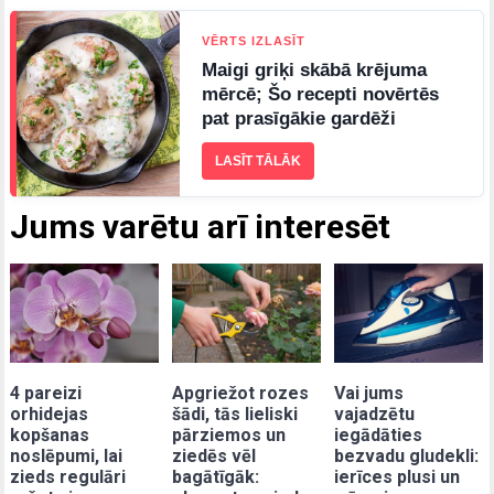
VĒRTS IZLASĪT
Maigi griķi skābā krējuma
mērcē; Šo recepti novērtēs
pat prasīgākie gardēži
LASĪT TĀLĀK
Jums varētu arī interesēt
4 pareizi
Apgriežot rozes
Vai jums
orhidejas
šādi, tās lieliski
vajadzētu
kopšanas
pārziemos un
iegādāties
noslēpumi, lai
ziedēs vēl
bezvadu gludekli:
zieds regulāri
bagātīgāk:
ierīces plusi un