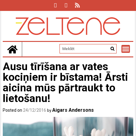
Skip
to
content
Ausu tīrīšana ar vates
kociņiem ir bīstama! Ārsti
aicina mūs pārtraukt to
lietošanu!
Aigars Andersons
Posted on
24/12/2016
by