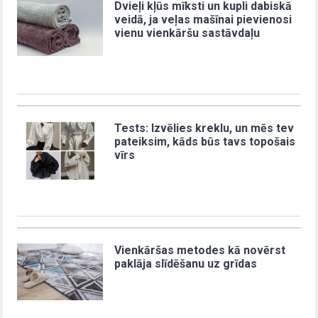
Dvieļi kļūs mīksti un kupli dabiskā
veidā, ja veļas mašīnai pievienosi
vienu vienkāršu sastāvdaļu
Tests: Izvēlies kreklu, un mēs tev
pateiksim, kāds būs tavs topošais
vīrs
Vienkāršas metodes kā novērst
paklāja slīdēšanu uz grīdas