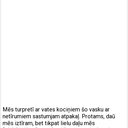
Mēs turpretī ar vates kociņiem šo vasku ar
netīrumiem sastumjam atpakaļ. Protams, daū
mēs iztīram, bet tikpat lielu daļu mēs