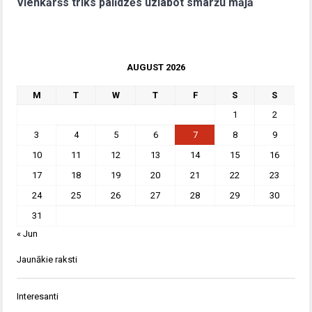
Vienkāršs triks palīdzēs uzlabot smaržu mājā
AUGUST 2026
M
T
W
T
F
S
S
1
2
3
4
5
6
7
8
9
10
11
12
13
14
15
16
17
18
19
20
21
22
23
24
25
26
27
28
29
30
31
« Jun
Jaunākie raksti
Interesanti