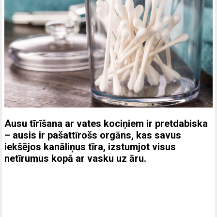
Ausu tīrīšana ar vates kociņiem ir pretdabiska
– ausis ir pašattīrošs orgāns, kas savus
iekšējos kanāliņus tīra, izstumjot visus
netīrumus kopā ar vasku uz āru.