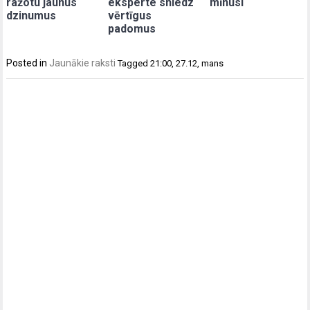
ražotu jaunus
eksperte sniedz
mīnusi
dzinumus
vērtīgus
padomus
Posted in
Jaunākie raksti
Tagged
21:00
,
27.12
,
mans
Post
navigation