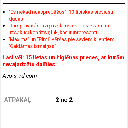
“Es nekad neapprecēšos”: 10 tipiskas sieviešu
kļūdas
‘Jumpravas’ mūziķi izšķīrušies no sievām un
uzsākuši kopdzīvi; lūk, kas ir interesanti!
”Maxima” un ”Rimi” vēršas pie saviem klientiem:
”Gaidāmas izmaiņas”
Lasi vēl:
15 lietas un higiēnas preces, ar kurām
nevajadzētu dalīties
Avots: rd.com
ATPAKAĻ
2 no 2