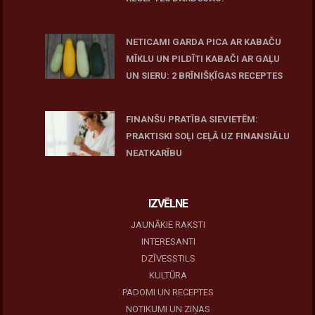
June 25, 2026
NETICAMI GARDA PICA AR KABAČU
MĪKLU UN PILDĪTI KABAČI AR GAĻU
UN SIERU: 2 BRĪNIŠĶĪGAS RECEPTES
June 25, 2026
FINANŠU PRATĪBA SIEVIETĒM:
PRAKTISKI SOĻI CEĻĀ UZ FINANSIĀLU
NEATKARĪBU
June 11, 2026
IZVĒLNE
JAUNĀKIE RAKSTI
INTERESANTI
DZĪVESSTILS
KULTŪRA
PADOMI UN RECEPTES
NOTIKUMI UN ZIŅAS