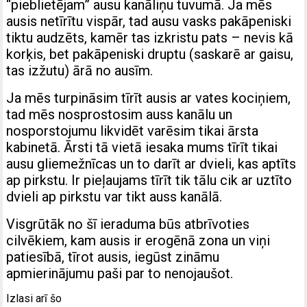
“pieblietējam” ausu kanāliņu tuvumā. Ja mēs
ausis netīrītu vispār, tad ausu vasks pakāpeniski
tiktu audzēts, kamēr tas izkristu pats – nevis kā
korķis, bet pakāpeniski druptu (saskarē ar gaisu,
tas izžutu) ārā no ausīm.
Ja mēs turpināsim tīrīt ausis ar vates kociņiem,
tad mēs nosprostosim auss kanālu un
nosporstojumu likvidēt varēsim tikai ārsta
kabinetā. Ārsti tā vietā iesaka mums tīrīt tikai
ausu gliemežnīcas un to darīt ar dvieli, kas aptīts
ap pirkstu. Ir pieļaujams tīrīt tik tālu cik ar uztīto
dvieli ap pirkstu var tikt auss kanālā.
Visgrūtāk no šī ieraduma būs atbrīvoties
cilvēkiem, kam ausis ir erogēnā zona un viņi
patiesībā, tīrot ausis, iegūst zināmu
apmierinājumu paši par to nenojaušot.
Izlasi arī šo