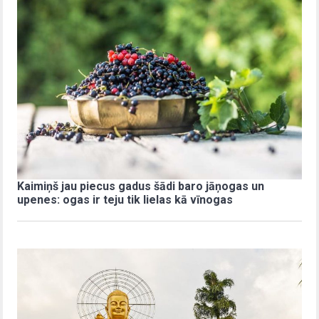
Kaimiņš jau piecus gadus šādi baro jāņogas un
upenes: ogas ir teju tik lielas kā vīnogas