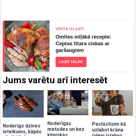
VĒRTS IZLASĪT
Omītes mīļākā recepte:
Ceptas tītara ciskas ar
garšaugiem
LASĪT TĀLĀK
Jums varētu arī interesēt
Noderīgas
Pastāstīsim kā
Noderīgs dzīves
metodes un bez
uzlabot krāna
ieteikums, kāpēc
ķīmiskās
ūdeni istabas