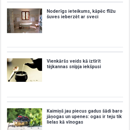
Noderīgs ieteikums, kāpēc flīžu
šuves ieberzēt ar sveci
Vienkāršs veids kā iztīrīt
tējkannas snīpja iekšpusi
Kaimiņš jau piecus gadus šādi baro
jāņogas un upenes: ogas ir teju tik
lielas kā vīnogas