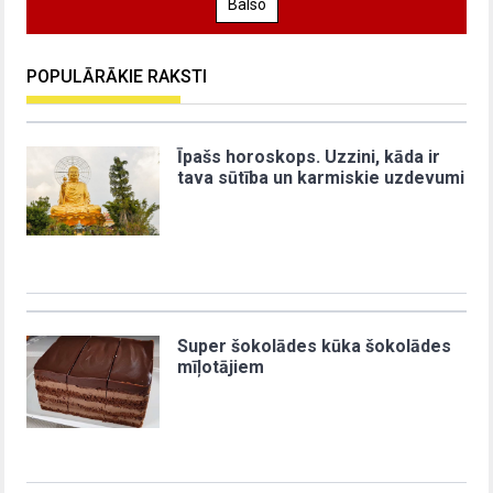
Balso
POPULĀRĀKIE RAKSTI
Īpašs horoskops. Uzzini, kāda ir
tava sūtība un karmiskie uzdevumi
Super šokolādes kūka šokolādes
mīļotājiem