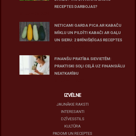
RECEPTES DARBOJAS?
June 25, 2026
NETICAMI GARDA PICA AR KABAČU
MĪKLU UN PILDĪTI KABAČI AR GAĻU
UN SIERU: 2 BRĪNIŠĶĪGAS RECEPTES
June 25, 2026
FINANŠU PRATĪBA SIEVIETĒM:
PRAKTISKI SOĻI CEĻĀ UZ FINANSIĀLU
NEATKARĪBU
June 11, 2026
IZVĒLNE
JAUNĀKIE RAKSTI
INTERESANTI
DZĪVESSTILS
KULTŪRA
PADOMI UN RECEPTES