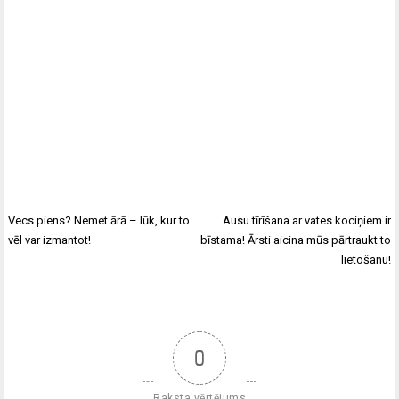
Vecs piens? Nemet ārā – lūk, kur to
Ausu tīrīšana ar vates kociņiem ir
vēl var izmantot!
bīstama! Ārsti aicina mūs pārtraukt to
lietošanu!
0
Raksta vērtējums