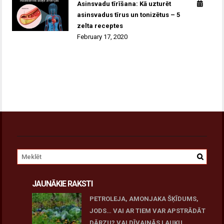
Asinsvadu tīrīšana: Kā uzturēt
asinsvadus tīrus un tonizētus – 5
zelta receptes
February 17, 2020
JAUNĀKIE RAKSTI
PETROLEJA, AMONJAKA ŠĶĪDUMS,
JODS… VAI AR TIEM VAR APSTRĀDĀT
DĀRZU? VAI DĪVAINĀS LAUKU