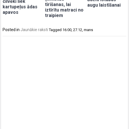
cilvēki liek
tīrīšanas, lai
augu laistīšanai
kartupeļus ādas
iztīrītu matraci no
apavos
traipiem
Posted in
Jaunākie raksti
Tagged
16:00
,
27.12
,
mans
Post
navigation