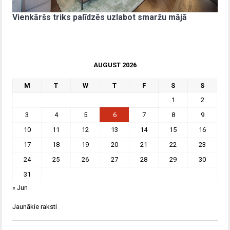
Vienkāršs triks palīdzēs uzlabot smaržu mājā
AUGUST 2026
M
T
W
T
F
S
S
1
2
3
4
5
6
7
8
9
10
11
12
13
14
15
16
17
18
19
20
21
22
23
24
25
26
27
28
29
30
31
« Jun
Jaunākie raksti