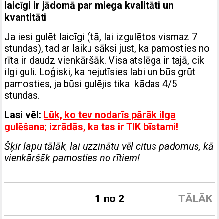
laicīgi ir jādomā par miega kvalitāti un
kvantitāti
Ja iesi gulēt laicīgi (tā, lai izgulētos vismaz 7
stundas), tad ar laiku sāksi just, ka pamosties no
rīta ir daudz vienkāršāk. Visa atslēga ir tajā, cik
ilgi guli. Loģiski, ka nejutīsies labi un būs grūti
pamosties, ja būsi gulējis tikai kādas 4/5
stundas.
Lasi vēl:
Lūk, ko tev nodarīs pārāk ilga
gulēšana; izrādās, ka tas ir TIK bīstami!
Šķir lapu tālāk, lai uzzinātu vēl citus padomus, kā
vienkāršāk pamosties no rītiem!
1 no 2
TĀLĀK