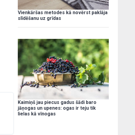
Vienkāršas metodes kā novērst paklāja
slīdēšanu uz grīdas
Kaimiņš jau piecus gadus šādi baro
jāņogas un upenes: ogas ir teju tik
lielas kā vīnogas