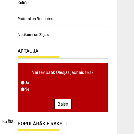
Kultūra
Padomi un Receptes
Notikumi un Ziņas
APTAUJA
Vai tev patīk Olesjas jaunais tēls?
Jā
Nē
Balso
tika ŠIS
POPULĀRĀKIE RAKSTI