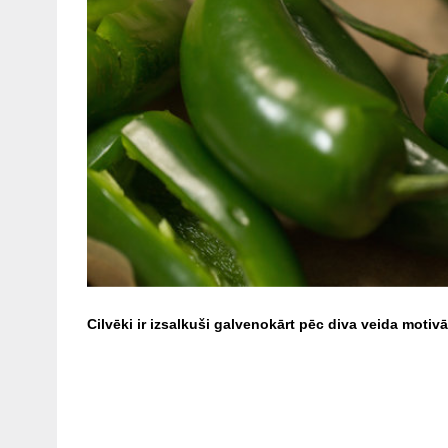
Cilvēki ir izsalkuši galvenokārt pēc diva veida motiv