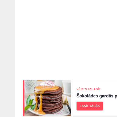
VĒRTS IZLASĪT
Šokolādes gardās pa
LASĪT TĀLĀK