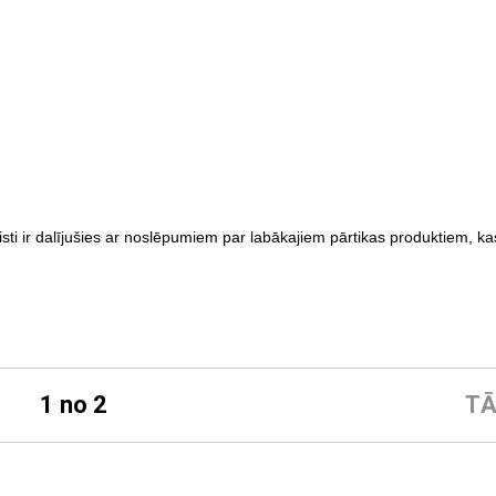
isti ir dalījušies ar noslēpumiem par labākajiem pārtikas produktiem, ka
1 no 2
TĀ