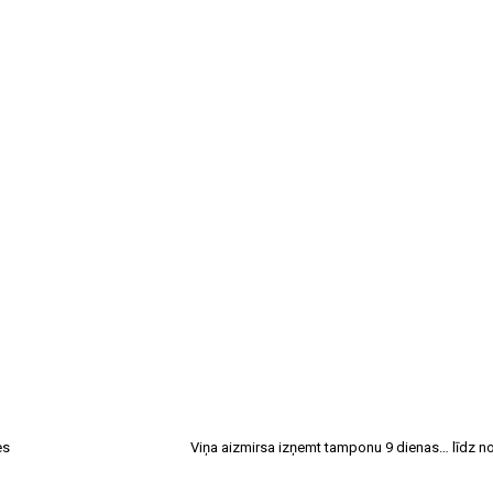
es
Viņa aizmirsa izņemt tamponu 9 dienas… līdz no