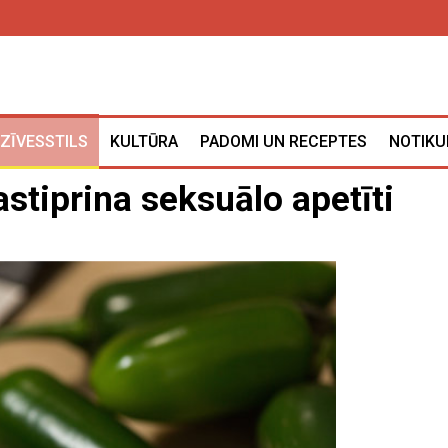
ZĪVESSTILS
KULTŪRA
PADOMI UN RECEPTES
NOTIKU
astiprina seksuālo apetīti