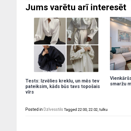
Jums varētu arī interesēt
Vienkāršs
Tests: Izvēlies kreklu, un mēs tev
smaržu m
pateiksim, kāds būs tavs topošais
vīrs
Posted in
Dzīvesstils
Tagged
22:00
,
22.02
,
tulku
Post