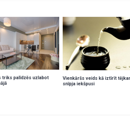
 triks palīdzēs uzlabot
Vienkāršs veids kā iztīrīt tējk
ājā
snīpja iekšpusi