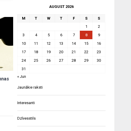
AUGUST 2026
M
T
W
T
F
S
S
1
2
3
4
5
6
7
8
9
10
11
12
13
14
15
16
17
18
19
20
21
22
23
24
25
26
27
28
29
30
31
« Jun
annas
Jaunākie raksti
Interesanti
Dzīvesstils