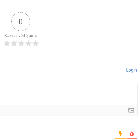
0
Raksta vērtējums
Login
]