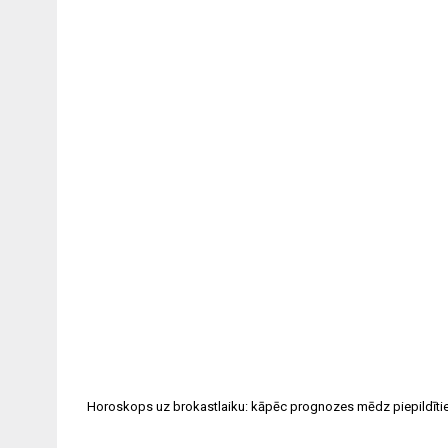
navigation
Horoskops uz brokastlaiku: kāpēc prognozes mēdz piepildīti