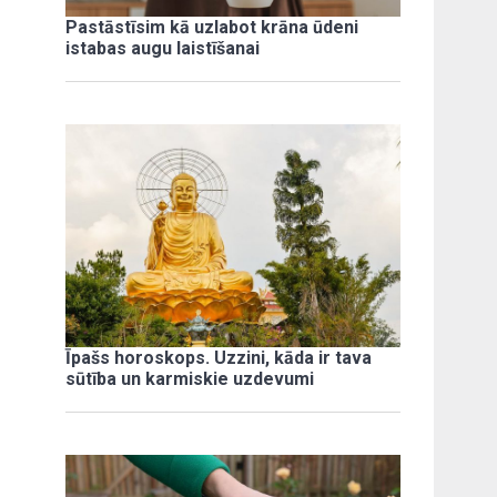
Pastāstīsim kā uzlabot krāna ūdeni
istabas augu laistīšanai
Īpašs horoskops. Uzzini, kāda ir tava
sūtība un karmiskie uzdevumi