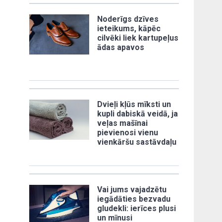
Noderīgs dzīves
ieteikums, kāpēc
cilvēki liek kartupeļus
ādas apavos
Dvieļi kļūs mīksti un
kupli dabiskā veidā, ja
veļas mašīnai
pievienosi vienu
vienkāršu sastāvdaļu
Vai jums vajadzētu
iegādāties bezvadu
gludekli: ierīces plusi
un mīnusi