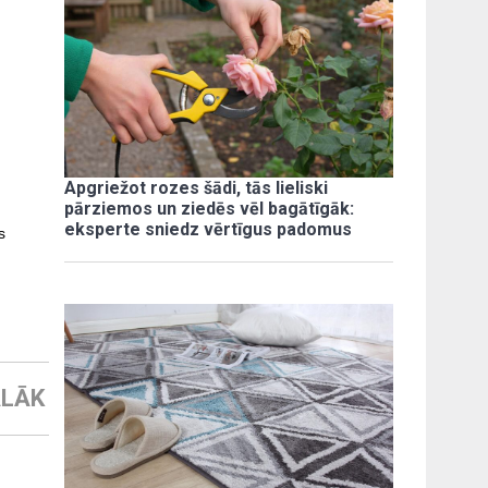
Apgriežot rozes šādi, tās lieliski
pārziemos un ziedēs vēl bagātīgāk:
eksperte sniedz vērtīgus padomus
s
LĀK