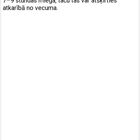
7–9 stundas miega, taču tas var atšķirties
atkarībā no vecuma.