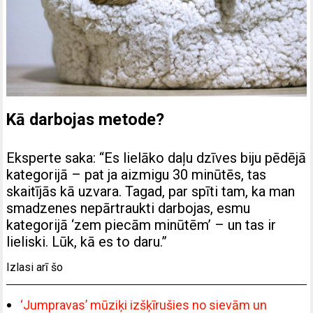
Kā darbojas metode?
Eksperte saka: “Es lielāko daļu dzīves biju pēdējā
kategorijā – pat ja aizmigu 30 minūtēs, tas
skaitījās kā uzvara. Tagad, par spīti tam, ka man
smadzenes nepārtraukti darbojas, esmu
kategorijā ‘zem piecām minūtēm’ – un tas ir
lieliski. Lūk, kā es to daru.”
Izlasi arī šo
‘Jumpravas’ mūziķi izšķīrušies no sievām un