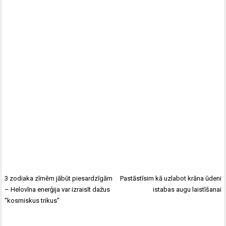
3 zodiaka zīmēm jābūt piesardzīgām
Pastāstīsim kā uzlabot krāna ūdeni
– Helovīna enerģija var izraisīt dažus
istabas augu laistīšanai
“kosmiskus trikus”