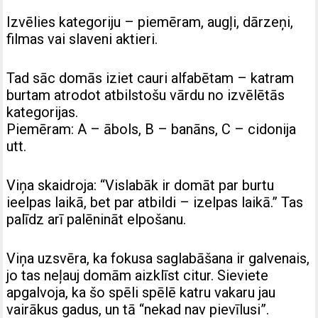
Izvēlies kategoriju – piemēram, augļi, dārzeņi,
filmas vai slaveni aktieri.
Tad sāc domās iziet cauri alfabētam – katram
burtam atrodot atbilstošu vārdu no izvēlētās
kategorijas.
Piemēram: A – ābols, B – banāns, C – cidonija
utt.
Viņa skaidroja: “Vislabāk ir domāt par burtu
ieelpas laikā, bet par atbildi – izelpas laikā.” Tas
palīdz arī palēnināt elpošanu.
Viņa uzsvēra, ka fokusa saglabāšana ir galvenais,
jo tas neļauj domām aizklīst citur. Sieviete
apgalvoja, ka šo spēli spēlē katru vakaru jau
vairākus gadus, un tā “nekad nav pievīlusi”.