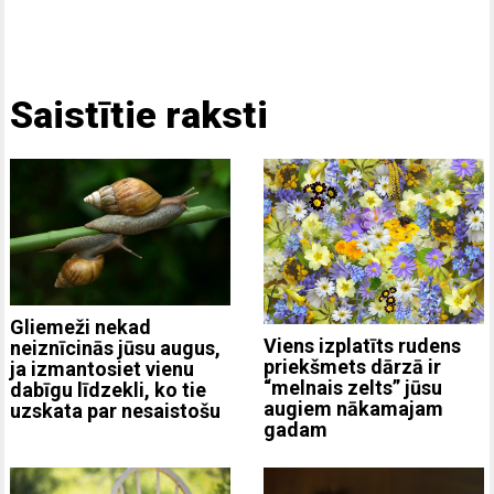
Saistītie raksti
Gliemeži nekad
Viens izplatīts rudens
neiznīcinās jūsu augus,
priekšmets dārzā ir
ja izmantosiet vienu
“melnais zelts” jūsu
dabīgu līdzekli, ko tie
augiem nākamajam
uzskata par nesaistošu
gadam