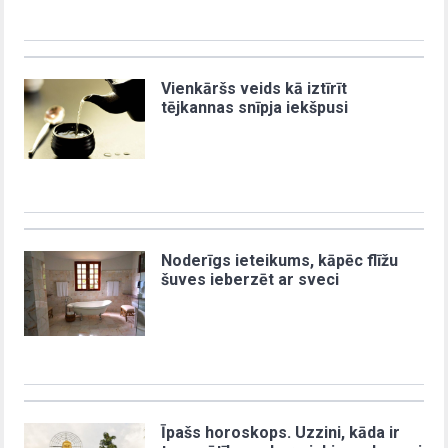
Vienkāršs veids kā iztīrīt
tējkannas snīpja iekšpusi
Noderīgs ieteikums, kāpēc flīžu
šuves ieberzēt ar sveci
Īpašs horoskops. Uzzini, kāda ir