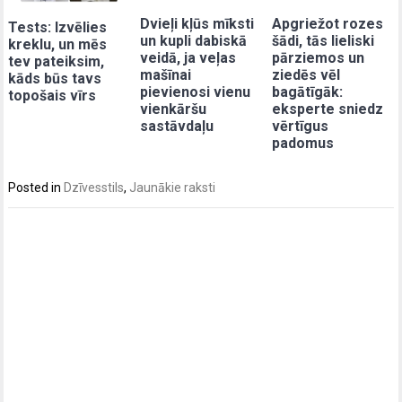
Dvieļi kļūs mīksti
Apgriežot rozes
Tests: Izvēlies
un kupli dabiskā
šādi, tās lieliski
kreklu, un mēs
veidā, ja veļas
pārziemos un
tev pateiksim,
mašīnai
ziedēs vēl
kāds būs tavs
pievienosi vienu
bagātīgāk:
topošais vīrs
vienkāršu
eksperte sniedz
sastāvdaļu
vērtīgus
padomus
Posted in
Dzīvesstils
,
Jaunākie raksti
Post
navigation