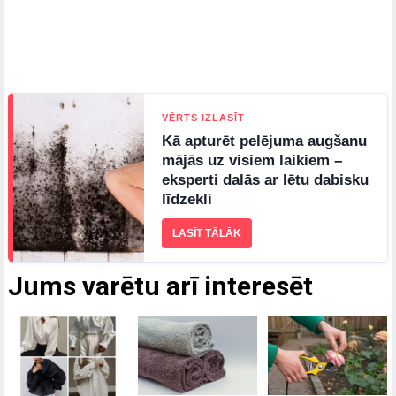
VĒRTS IZLASĪT
Kā apturēt pelējuma augšanu
mājās uz visiem laikiem –
eksperti dalās ar lētu dabisku
līdzekli
LASĪT TĀLĀK
Jums varētu arī interesēt