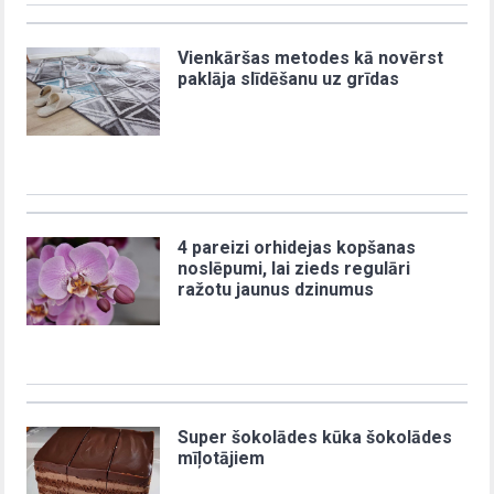
Vienkāršas metodes kā novērst
paklāja slīdēšanu uz grīdas
4 pareizi orhidejas kopšanas
noslēpumi, lai zieds regulāri
ražotu jaunus dzinumus
Super šokolādes kūka šokolādes
mīļotājiem