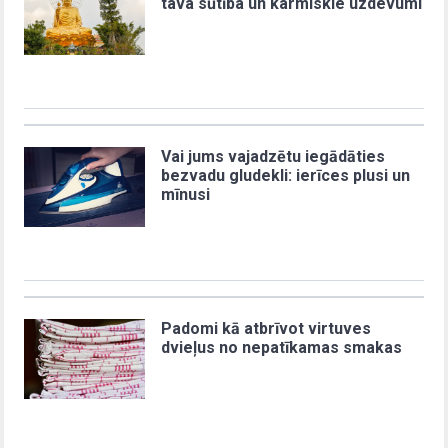
tava sūtība un karmiskie uzdevumi
Vai jums vajadzētu iegādāties
bezvadu gludekli: ierīces plusi un
mīnusi
Padomi kā atbrīvot virtuves
dvieļus no nepatīkamas smakas