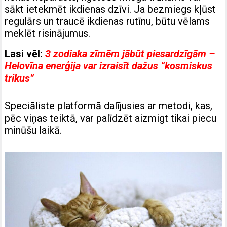
sākt ietekmēt ikdienas dzīvi. Ja bezmiegs kļūst
regulārs un traucē ikdienas rutīnu, būtu vēlams
meklēt risinājumus.
Lasi vēl:
3 zodiaka zīmēm jābūt piesardzīgām –
Helovīna enerģija var izraisīt dažus “kosmiskus
trikus”
Speciāliste platformā dalījusies ar metodi, kas,
pēc viņas teiktā, var palīdzēt aizmigt tikai piecu
minūšu laikā.