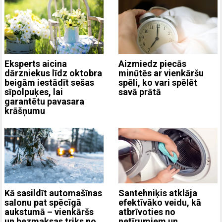
Eksperts aicina
Aizmiedz piecās
dārzniekus līdz oktobra
minūtēs ar vienkāršu
beigām iestādīt sešas
spēli, ko vari spēlēt
sīpolpuķes, lai
savā prātā
garantētu pavasara
krāšņumu
Kā sasildīt automašīnas
Santehniķis atklāja
salonu pat spēcīgā
efektīvāko veidu, kā
aukstumā – vienkāršs
atbrīvoties no
un bezmaksas triks no
netīrumiem un