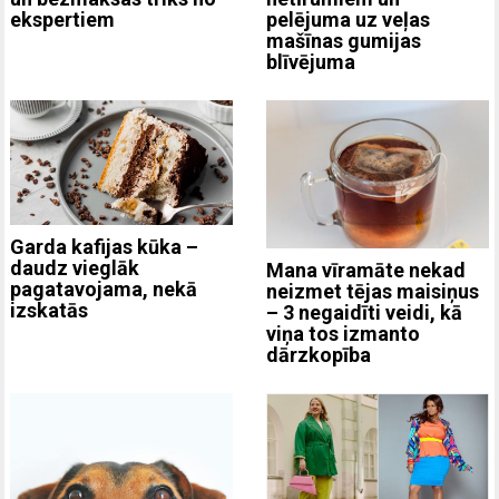
ekspertiem
pelējuma uz veļas
mašīnas gumijas
blīvējuma
Garda kafijas kūka –
daudz vieglāk
Mana vīramāte nekad
pagatavojama, nekā
neizmet tējas maisiņus
izskatās
– 3 negaidīti veidi, kā
viņa tos izmanto
dārzkopība