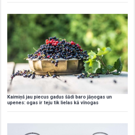
Kaimiņš jau piecus gadus šādi baro jāņogas un
upenes: ogas ir teju tik lielas kā vīnogas