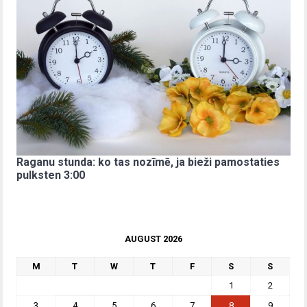
Raganu stunda: ko tas nozīmē, ja bieži pamostaties
pulksten 3:00
AUGUST 2026
M
T
W
T
F
S
S
1
2
3
4
5
6
7
8
9