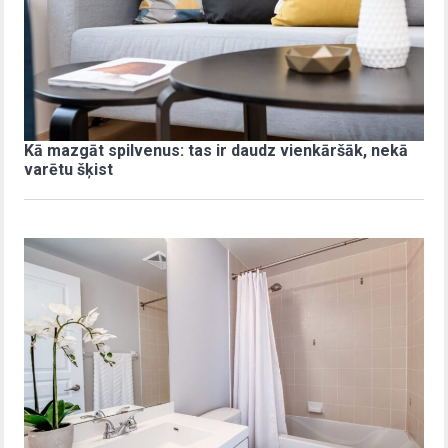
Kā mazgāt spilvenus: tas ir daudz vienkāršāk, nekā
varētu šķist