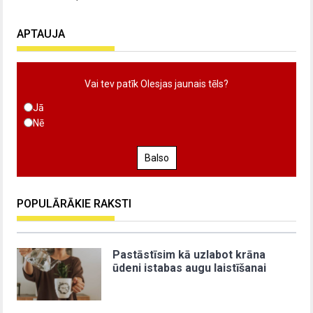
APTAUJA
Vai tev patīk Olesjas jaunais tēls?
Jā
Nē
Balso
POPULĀRĀKIE RAKSTI
Pastāstīsim kā uzlabot krāna
ūdeni istabas augu laistīšanai