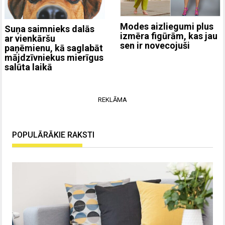
Modes aizliegumi plus
Suņa saimnieks dalās
izmēra figūrām, kas jau
ar vienkāršu
sen ir novecojuši
paņēmienu, kā saglabāt
mājdzīvniekus mierīgus
salūta laikā
REKLĀMA
POPULĀRĀKIE RAKSTI