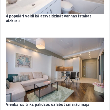
4 populāri veidi kā atsvaidzināt vannas istabas
aizkaru
Vienkāršs triks palīdzēs uzlabot smaržu mājā