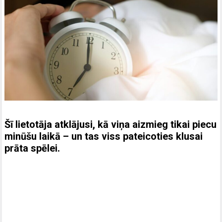
Šī lietotāja atklājusi, kā viņa aizmieg tikai piecu
minūšu laikā – un tas viss pateicoties klusai
prāta spēlei.