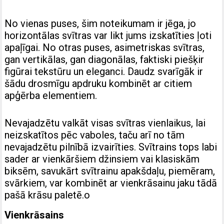
No vienas puses, šim noteikumam ir jēga, jo
horizontālas svītras var likt jums izskatīties ļoti
apaļīgai. No otras puses, asimetriskas svītras,
gan vertikālas, gan diagonālas, faktiski piešķir
figūrai tekstūru un eleganci. Daudz svarīgāk ir
šādu drosmīgu apdruku kombinēt ar citiem
apģērba elementiem.
Nevajadzētu valkāt visas svītras vienlaikus, lai
neizskatītos pēc vaboles, taču arī no tām
nevajadzētu pilnībā izvairīties. Svītrains tops labi
sader ar vienkāršiem džinsiem vai klasiskām
biksēm, savukārt svītrainu apakšdaļu, piemēram,
svārkiem, var kombinēt ar vienkrāsainu jaku tādā
pašā krāsu paletē.o
Vienkrāsains