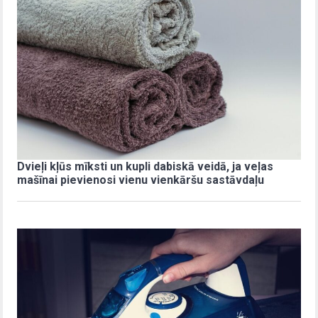
Dvieļi kļūs mīksti un kupli dabiskā veidā, ja veļas
mašīnai pievienosi vienu vienkāršu sastāvdaļu