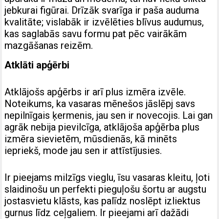
jebkurai figūrai. Drīzāk svarīga ir paša auduma
kvalitāte; vislabāk ir izvēlēties blīvus audumus,
kas saglabās savu formu pat pēc vairākām
mazgāšanas reizēm.
Atklāti apģērbi
Atklājošs apģērbs ir arī plus izmēra izvēle.
Noteikums, ka vasaras mēnešos jāslēpj savs
nepilnīgais ķermenis, jau sen ir novecojis. Lai gan
agrāk nebija pievilcīga, atklājoša apģērba plus
izmēra sievietēm, mūsdienās, kā minēts
iepriekš, mode jau sen ir attīstījusies.
Ir pieejams milzīgs vieglu, īsu vasaras kleitu, ļoti
slaidinošu un perfekti pieguļošu šortu ar augstu
jostasvietu klāsts, kas palīdz noslēpt izliektus
gurnus līdz ceļgaliem. Ir pieejami arī dažādi