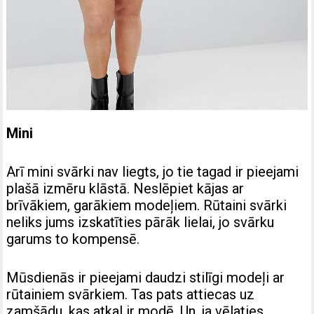
Mini
Arī mini svārki nav liegts, jo tie tagad ir pieejami
plašā izmēru klāstā. Neslēpiet kājas ar
brīvākiem, garākiem modeļiem. Rūtaini svārki
neliks jums izskatīties pārāk lielai, jo svārku
garums to kompensē.
Mūsdienās ir pieejami daudzi stilīgi modeļi ar
rūtainiem svārkiem. Tas pats attiecas uz
zamšādu, kas atkal ir modē. Un, ja vēlaties