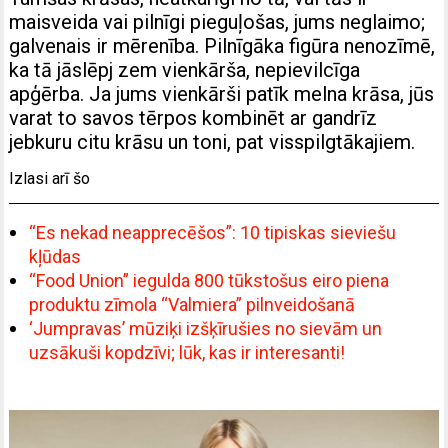
maisveida vai pilnīgi pieguļošas, jums neglaimo;
galvenais ir mērenība. Pilnīgāka figūra nenozīmē,
ka tā jāslēpj zem vienkārša, nepievilcīga
apģērba. Ja jums vienkārši patīk melna krāsa, jūs
varat to savos tērpos kombinēt ar gandrīz
jebkuru citu krāsu un toni, pat visspilgtākajiem.
Izlasi arī šo
“Es nekad neapprecēšos”: 10 tipiskas sieviešu
kļūdas
“Food Union” iegulda 800 tūkstošus eiro piena
produktu zīmola “Valmiera” pilnveidošanā
‘Jumpravas’ mūziķi izšķīrušies no sievām un
uzsākuši kopdzīvi; lūk, kas ir interesanti!