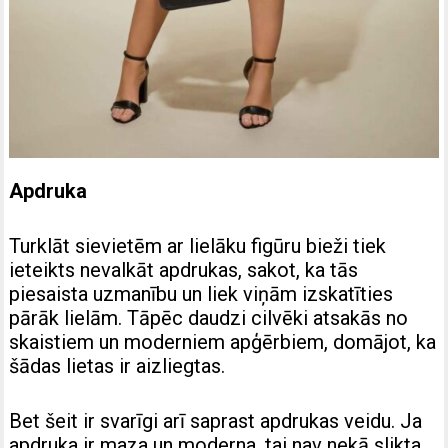
Apdruka
Turklāt sievietēm ar lielāku figūru bieži tiek
ieteikts nevalkāt apdrukas, sakot, ka tās
piesaista uzmanību un liek viņām izskatīties
pārāk lielām. Tāpēc daudzi cilvēki atsakās no
skaistiem un moderniem apģērbiem, domājot, ka
šādas lietas ir aizliegtas.
Bet šeit ir svarīgi arī saprast apdrukas veidu. Ja
apdruka ir maza un moderna, tai nav nekā slikta