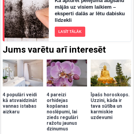
Kā apturēt pelējuma augšanu
mājās uz visiem laikiem –
eksperti dalās ar lētu dabisku
līdzekli
LASĪT TĀLĀK
Jums varētu arī interesēt
Īpašs horoskops.
4 populāri veidi
4 pareizi
Uzzini, kāda ir
kā atsvaidzināt
orhidejas
tava sūtība un
vannas istabas
kopšanas
karmiskie
aizkaru
noslēpumi, lai
uzdevumi
zieds regulāri
ražotu jaunus
dzinumus