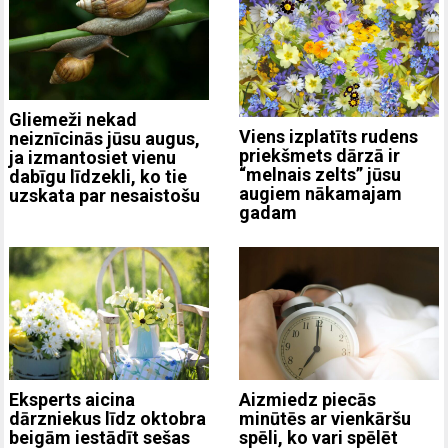
Gliemeži nekad
Viens izplatīts rudens
neiznīcinās jūsu augus,
priekšmets dārzā ir
ja izmantosiet vienu
“melnais zelts” jūsu
dabīgu līdzekli, ko tie
augiem nākamajam
uzskata par nesaistošu
gadam
Eksperts aicina
Aizmiedz piecās
dārzniekus līdz oktobra
minūtēs ar vienkāršu
beigām iestādīt sešas
spēli, ko vari spēlēt