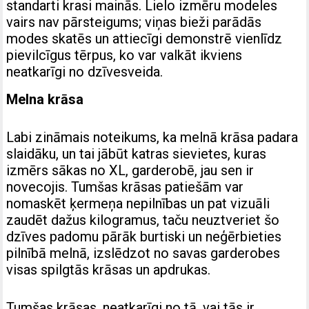
standarti krasi mainās. Lielo izmēru modeles
vairs nav pārsteigums; viņas bieži parādās
modes skatēs un attiecīgi demonstrē vienlīdz
pievilcīgus tērpus, ko var valkāt ikviens
neatkarīgi no dzīvesveida.
Melna krāsa
Labi zināmais noteikums, ka melnā krāsa padara
slaidāku, un tai jābūt katras sievietes, kuras
izmērs sākas no XL, garderobē, jau sen ir
novecojis. Tumšas krāsas patiešām var
nomaskēt ķermeņa nepilnības un pat vizuāli
zaudēt dažus kilogramus, taču neuztveriet šo
dzīves padomu pārāk burtiski un neģērbieties
pilnībā melnā, izslēdzot no savas garderobes
visas spilgtās krāsas un apdrukas.
Tumšas krāsas, neatkarīgi no tā, vai tās ir