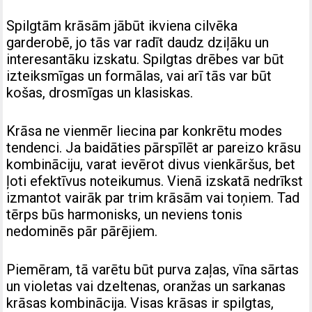
Spilgtām krāsām jābūt ikviena cilvēka
garderobē, jo tās var radīt daudz dziļāku un
interesantāku izskatu. Spilgtas drēbes var būt
izteiksmīgas un formālas, vai arī tās var būt
košas, drosmīgas un klasiskas.
Krāsa ne vienmēr liecina par konkrētu modes
tendenci. Ja baidāties pārspīlēt ar pareizo krāsu
kombināciju, varat ievērot divus vienkāršus, bet
ļoti efektīvus noteikumus. Vienā izskatā nedrīkst
izmantot vairāk par trim krāsām vai toņiem. Tad
tērps būs harmonisks, un neviens tonis
nedominēs pār pārējiem.
Piemēram, tā varētu būt purva zaļas, vīna sārtas
un violetas vai dzeltenas, oranžas un sarkanas
krāsas kombinācija. Visas krāsas ir spilgtas,