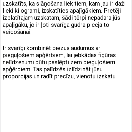
uzskatīts, ka slāņošana liek tiem, kam jau ir daži
lieki kilogrami, izskatīties apaļīgākiem. Pretēji
izplatītajam uzskatam, šādi tērpi nepadara jūs
apaļīgāku, jo ir ļoti svarīga gudra pieeja to
veidošanai.
Ir svarīgi kombinēt biezus audumus ar
pieguļošiem apģērbiem, lai jebkādas figūras
nelīdzenumi būtu paslēpti zem pieguļošiem
apģērbiem. Tas palīdzēs izlīdzināt jūsu
proporcijas un radīt precīzu, vienotu izskatu.