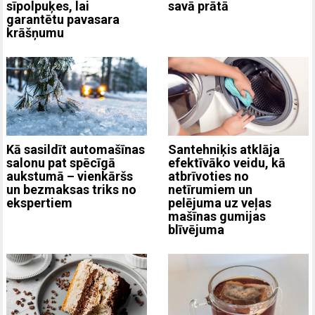
sīpolpuķes, lai
savā prātā
garantētu pavasara
krāšņumu
Kā sasildīt automašīnas
Santehniķis atklāja
salonu pat spēcīgā
efektīvāko veidu, kā
aukstumā – vienkāršs
atbrīvoties no
un bezmaksas triks no
netīrumiem un
ekspertiem
pelējuma uz veļas
mašīnas gumijas
blīvējuma