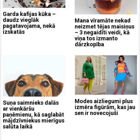
Garda kafijas kūka –
daudz vieglāk
Mana vīramāte nekad
pagatavojama, nekā
neizmet tējas maisiņus
izskatās
– 3 negaidīti veidi, kā
viņa tos izmanto
dārzkopība
Modes aizliegumi plus
Suņa saimnieks dalās
izmēra figūrām, kas jau
ar vienkāršu
sen ir novecojuši
paņēmienu, kā saglabāt
mājdzīvniekus mierīgus
salūta laikā