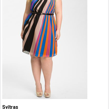
Svītras