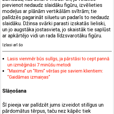
pievienot nedaudz slaidāku figūru, izvēlieties
modeļus ar plānām vertikālām svītrām; tie
palīdzēs pagarināt siluetu un padarīs to nedaudz
slaidāku. Džinsa svārki parasti izskatās lieliski,
un jo augstāka jostasvieta, jo skaistāk tie saplūst
ar apkārtējo vidi un rada līdzsvarotāku figūru.
Izlasi arī šo
Lasis vienmēr būs sulīgs, ja pārstāsi to cept pannā
un izmēģināsi 7 minūšu metodi
”Maxima” un ”Rimi” vēršas pie saviem klientiem:
”Gaidāmas izmaiņas”
Slāņošana
Šī pieeja var palīdzēt jums izveidot stilīgus un
pārdomātus tērpus, taču nez kāpēc tiek