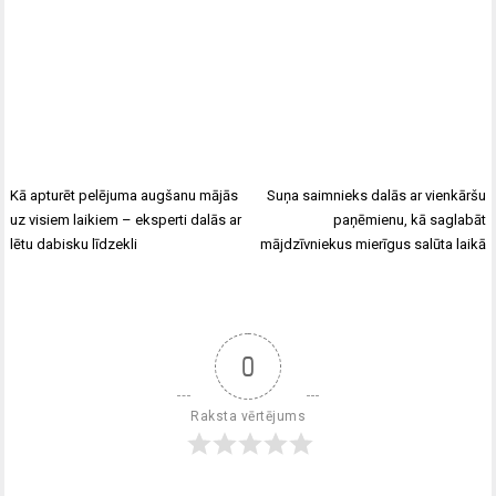
Kā apturēt pelējuma augšanu mājās
Suņa saimnieks dalās ar vienkāršu
uz visiem laikiem – eksperti dalās ar
paņēmienu, kā saglabāt
lētu dabisku līdzekli
mājdzīvniekus mierīgus salūta laikā
0
Raksta vērtējums