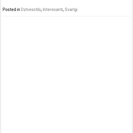
Posted in
Dzīvesstils
,
Interesanti
,
Svarīgi
Post
navigation