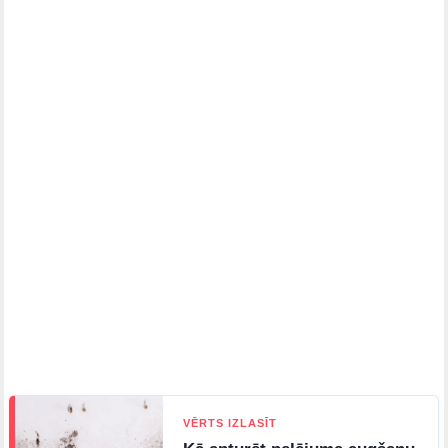
VĒRTS IZLASĪT