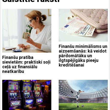
Finanšu minimālisms un
aizņemšanās: kā veidot
pārdomātāku un
Finanšu pratība
ilgtspējīgāku pieeju
sievietēm: praktiski soļi
kreditēšanai
ceļā uz finansiālu
neatkarību