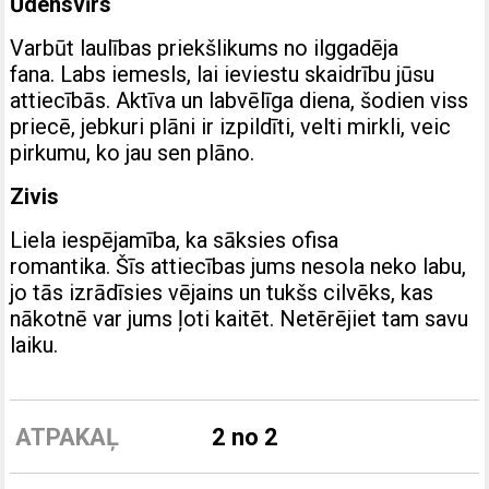
Ūdensvīrs
Varbūt laulības priekšlikums no ilggadēja
fana. Labs iemesls, lai ieviestu skaidrību jūsu
attiecībās. Aktīva un labvēlīga diena, šodien viss
priecē, jebkuri plāni ir izpildīti, velti mirkli, veic
pirkumu, ko jau sen plāno.
Zivis
Liela iespējamība, ka sāksies ofisa
romantika. Šīs attiecības jums nesola neko labu,
jo tās izrādīsies vējains un tukšs cilvēks, kas
nākotnē var jums ļoti kaitēt. Netērējiet tam savu
laiku.
ATPAKAĻ
2 no 2