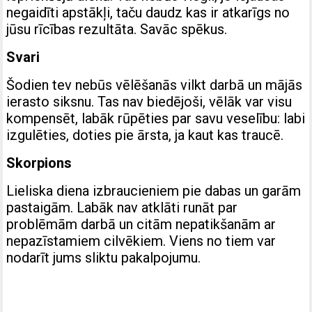
negaidīti apstākļi, taču daudz kas ir atkarīgs no
jūsu rīcības rezultāta. Savāc spēkus.
Svari
Šodien tev nebūs vēlēšanās vilkt darbā un mājās
ierasto siksnu. Tas nav biedējoši, vēlāk var visu
kompensēt, labāk rūpēties par savu veselību: labi
izgulēties, doties pie ārsta, ja kaut kas traucē.
Skorpions
Lieliska diena izbraucieniem pie dabas un garām
pastaigām. Labāk nav atklāti runāt par
problēmām darbā un citām nepatikšanām ar
nepazīstamiem cilvēkiem. Viens no tiem var
nodarīt jums sliktu pakalpojumu.