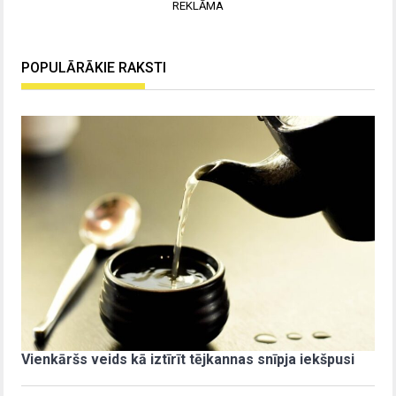
REKLĀMA
POPULĀRĀKIE RAKSTI
Vienkāršs veids kā iztīrīt tējkannas snīpja iekšpusi