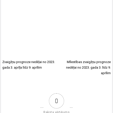
Zvaigžņu prognoze nedēļai no 2023.
Mīlestības zvaigžņu prognoze
gada 3. aprīļa līdz 9. aprīlim
nedēļai no 2023. gada 3. līdz 9.
aprīlim
0
Raksta vērtējums