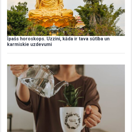
Īpašs horoskops. Uzzini, kāda ir tava sūtība un
karmiskie uzdevumi