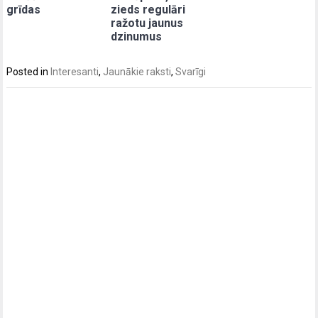
grīdas
zieds regulāri
ražotu jaunus
dzinumus
Posted in
Interesanti
,
Jaunākie raksti
,
Svarīgi
Post
navigation