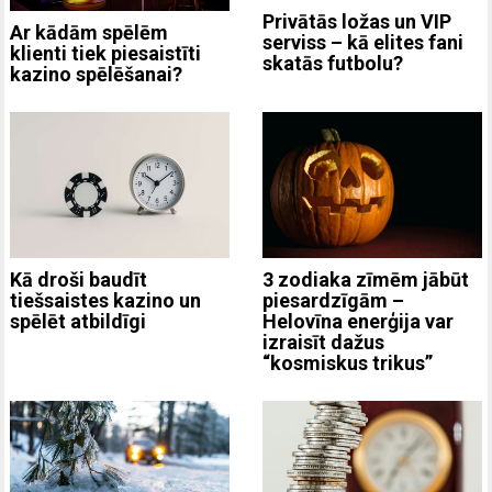
Privātās ložas un VIP
Ar kādām spēlēm
serviss – kā elites fani
klienti tiek piesaistīti
skatās futbolu?
kazino spēlēšanai?
3 zodiaka zīmēm jābūt
Kā droši baudīt
piesardzīgām –
tiešsaistes kazino un
Helovīna enerģija var
spēlēt atbildīgi
izraisīt dažus
“kosmiskus trikus”