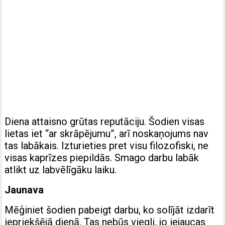
Diena attaisno grūtas reputāciju. Šodien visas
lietas iet “ar skrāpējumu”, arī noskaņojums nav
tas labākais. Izturieties pret visu filozofiski, ne
visas kaprīzes piepildās. Smago darbu labāk
atlikt uz labvēlīgāku laiku.
Jaunava
Mēģiniet šodien pabeigt darbu, ko solījāt izdarīt
iepriekšējā dienā. Tas nebūs viegli, jo iejaucas