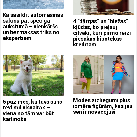
Kā sasildīt automašīnas
salonu pat spēcīgā
4 “dārgas” un “biežas”
aukstumā – vienkāršs
kļūdas, ko pieļauj
un bezmaksas triks no
cilvēki, kuri pirmo reizi
ekspertiem
piesakās hipotēkas
kredītam
Modes aizliegumi plus
5 pazīmes, ka tavs suns
izmēra figūrām, kas jau
tevi mīl visvairāk –
sen ir novecojuši
viena no tām var būt
kaitinoša