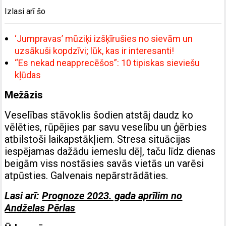
Izlasi arī šo
‘Jumpravas’ mūziķi izšķīrušies no sievām un
uzsākuši kopdzīvi; lūk, kas ir interesanti!
“Es nekad neapprecēšos”: 10 tipiskas sieviešu
kļūdas
Mežāzis
Veselības stāvoklis šodien atstāj daudz ko
vēlēties, rūpējies par savu veselību un ģērbies
atbilstoši laikapstākļiem. Stresa situācijas
iespējamas dažādu iemeslu dēļ, taču līdz dienas
beigām viss nostāsies savās vietās un varēsi
atpūsties. Galvenais nepārstrādāties.
Lasi arī:
Prognoze 2023. gada aprīlim no
Andželas Pērlas