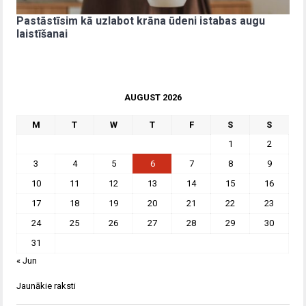
Pastāstīsim kā uzlabot krāna ūdeni istabas augu
laistīšanai
AUGUST 2026
M
T
W
T
F
S
S
1
2
3
4
5
6
7
8
9
10
11
12
13
14
15
16
17
18
19
20
21
22
23
24
25
26
27
28
29
30
31
« Jun
Jaunākie raksti