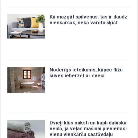
Kā mazgāt spilvenus: tas ir daudz
vienkāršāk, nekā varētu šķist
Noderīgs ieteikums, kāpēc flīžu
šuves ieberzēt ar sveci
Dvieļi kļūs mīksti un kupli dabiskā
veidā, ja veļas mašīnai pievienosi
vienu vienkāršu sastāvdaļu