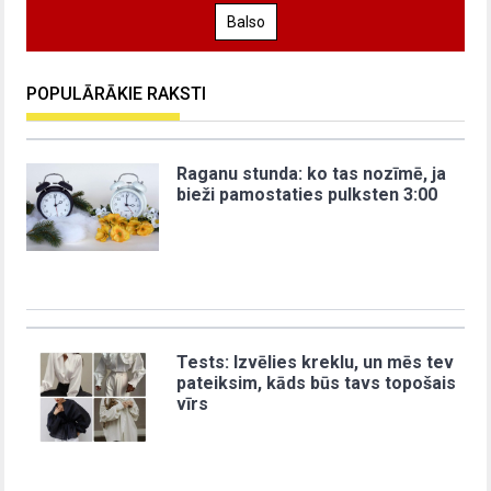
Balso
POPULĀRĀKIE RAKSTI
Raganu stunda: ko tas nozīmē, ja
bieži pamostaties pulksten 3:00
Tests: Izvēlies kreklu, un mēs tev
pateiksim, kāds būs tavs topošais
vīrs