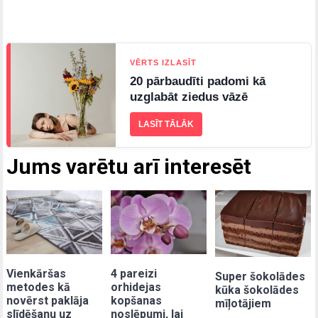
VĒRTS IZLASĪT
20 pārbaudīti padomi kā
uzglabāt ziedus vāzē
LASĪT TĀLĀK
Jums varētu arī interesēt
Vienkāršas
4 pareizi
Super šokolādes
metodes kā
orhidejas
kūka šokolādes
novērst paklāja
kopšanas
mīļotājiem
slīdēšanu uz
noslēpumi, lai