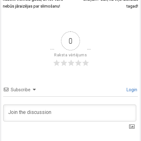
nebūs jāraizējas par slimošanu!
tagad!
0
Raksta vērtējums
Subscribe
Login