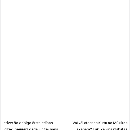
Iedzer šo dabīgo ārstniecības
Vai vēl atceries Kurtu no Mūzikas
līdzekli vienreiz gadā, un tev vairs
skaņām? Lūk, kā viņš izskatās