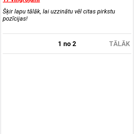
Šķir lapu tālāk, lai uzzinātu vēl citas pirkstu
pozīcijas!
1 no 2
TĀLĀK