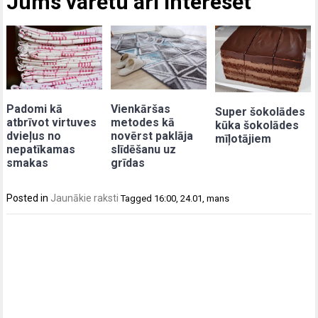
Jums varētu arī interesēt
Padomi kā
Vienkāršas
Super šokolādes
atbrīvot virtuves
metodes kā
kūka šokolādes
dvieļus no
novērst paklāja
mīļotājiem
nepatīkamas
slīdēšanu uz
smakas
grīdas
Posted in
Jaunākie raksti
Tagged
16:00
,
24.01
,
mans
Post
navigation