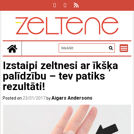
Skip
to
content
Izstaipi zeltnesi ar īkšķa
palīdzību – tev patiks
rezultāti!
Aigars Andersons
Posted on
23/01/2017
by