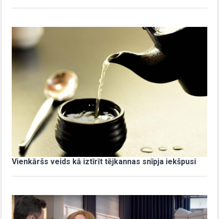
Vienkāršs veids kā iztīrīt tējkannas snīpja iekšpusi