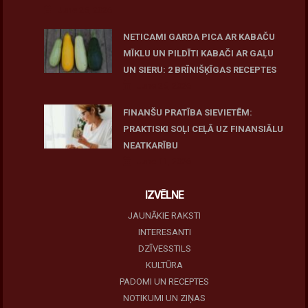
June 25, 2026
NETICAMI GARDA PICA AR KABAČU
MĪKLU UN PILDĪTI KABAČI AR GAĻU
UN SIERU: 2 BRĪNIŠĶĪGAS RECEPTES
June 25, 2026
FINANŠU PRATĪBA SIEVIETĒM:
PRAKTISKI SOĻI CEĻĀ UZ FINANSIĀLU
NEATKARĪBU
June 11, 2026
IZVĒLNE
JAUNĀKIE RAKSTI
INTERESANTI
DZĪVESSTILS
KULTŪRA
PADOMI UN RECEPTES
NOTIKUMI UN ZIŅAS