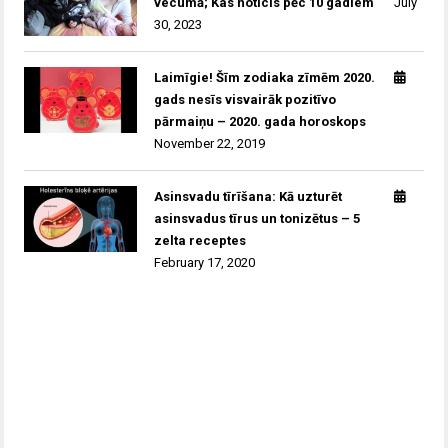
vecumā; Kas noticis pēc 10 gadiem
July
30, 2023
Laimīgie! Šīm zodiaka zīmēm 2020.
gads nesīs visvairāk pozitīvo
pārmaiņu – 2020. gada horoskops
November 22, 2019
Asinsvadu tīrīšana: Kā uzturēt
asinsvadus tīrus un tonizētus – 5
zelta receptes
February 17, 2020