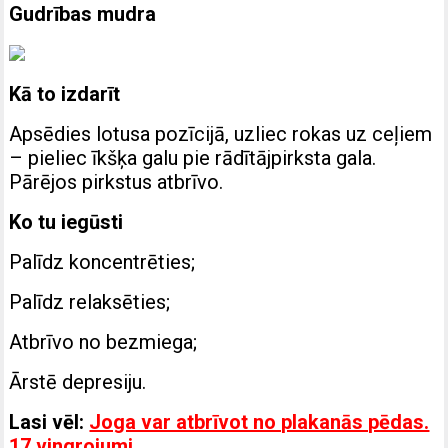
Gudrības mudra
Kā to izdarīt
Apsēdies lotusa pozīcijā, uzliec rokas uz ceļiem
– pieliec īkšķa galu pie rādītājpirksta gala.
Pārējos pirkstus atbrīvo.
Ko tu iegūsti
Palīdz koncentrēties;
Palīdz relaksēties;
Atbrīvo no bezmiega;
Ārstē depresiju.
Lasi vēl:
Joga var atbrīvot no plakanās pēdas.
17 vingrojumi