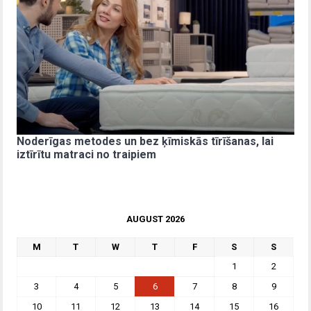
Noderīgas metodes un bez ķīmiskās tīrīšanas, lai
iztīrītu matraci no traipiem
AUGUST 2026
M
T
W
T
F
S
S
1
2
3
4
5
6
7
8
9
10
11
12
13
14
15
16