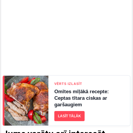
VĒRTS IZLASĪT
Omītes mīļākā recepte:
Ceptas tītara ciskas ar
garšaugiem
LASĪT TĀLĀK