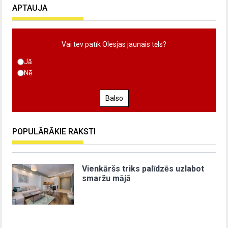
APTAUJA
Vai tev patīk Olesjas jaunais tēls?
Jā
Nē
Balso
POPULĀRĀKIE RAKSTI
Vienkāršs triks palīdzēs uzlabot
smaržu mājā