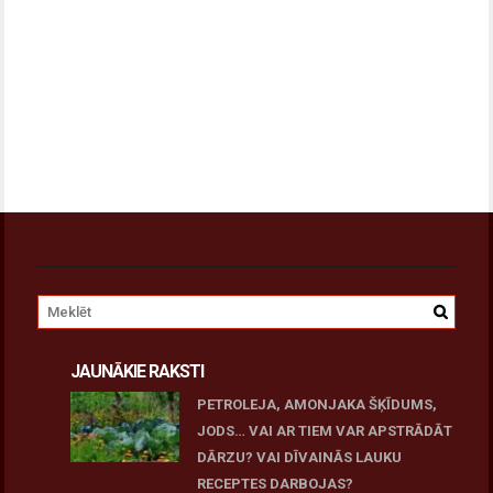
JAUNĀKIE RAKSTI
PETROLEJA, AMONJAKA ŠĶĪDUMS,
JODS… VAI AR TIEM VAR APSTRĀDĀT
DĀRZU? VAI DĪVAINĀS LAUKU
RECEPTES DARBOJAS?