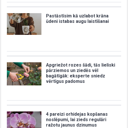
Pastāstīsim kā uzlabot krāna
ūdeni istabas augu laistīšanai
Apgriežot rozes šādi, tās lieliski
pārziemos un ziedēs vēl
bagātīgāk: eksperte sniedz
vērtīgus padomus
4 pareizi orhidejas kopšanas
noslēpumi, lai zieds regulāri
ražotu jaunus dzinumus