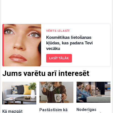
VĒRTS IZLASĪT
Kosmētikas lietošanas
kļūdas, kas padara Tevi
vecāku
LASĪT TĀLĀK
Jums varētu arī interesēt
Noderīgas
Pastāstīsim kā
Kā mazgāt