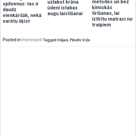
metodes un bez
uzlabot krāna
spilvenus: tas ir
ķīmiskās
ūdeni istabas
daudz
tīrīšanas, lai
augu laistīšanai
vienkāršāk, nekā
iztīrītu matraci no
varētu šķist
traipiem
Posted in
Interesanti
Tagged
mājas
,
Pāvels Voļa
Post
navigation