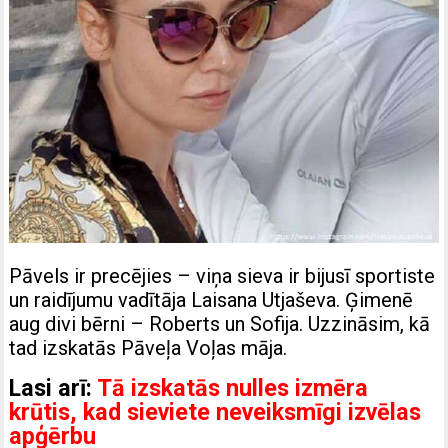
Pāvels ir precējies – viņa sieva ir bijusī sportiste
un raidījumu vadītāja Laisana Utjaševa. Ģimenē
aug divi bērni – Roberts un Sofija. Uzzināsim, kā
tad izskatās Pāveļa Voļas māja.
Lasi arī:
Tā izskatās nulles izmēra
krūtis, kad sieviete neveiksmīgi izvēlas
apģērbu