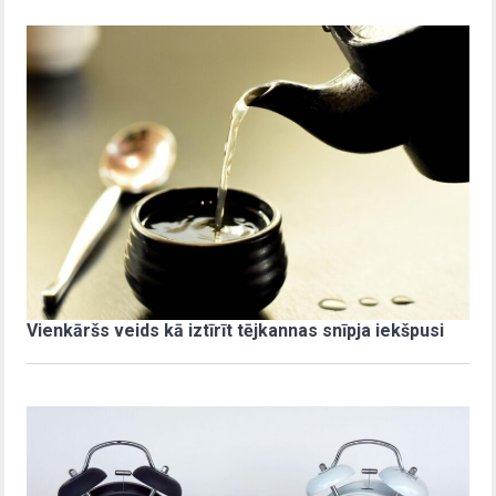
Vienkāršs veids kā iztīrīt tējkannas snīpja iekšpusi