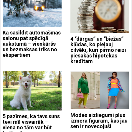
Kā sasildīt automašīnas
salonu pat spēcīgā
4 “dārgas” un “biežas”
aukstumā – vienkāršs
kļūdas, ko pieļauj
un bezmaksas triks no
cilvēki, kuri pirmo reizi
ekspertiem
piesakās hipotēkas
kredītam
Modes aizliegumi plus
5 pazīmes, ka tavs suns
izmēra figūrām, kas jau
tevi mīl visvairāk –
sen ir novecojuši
viena no tām var būt