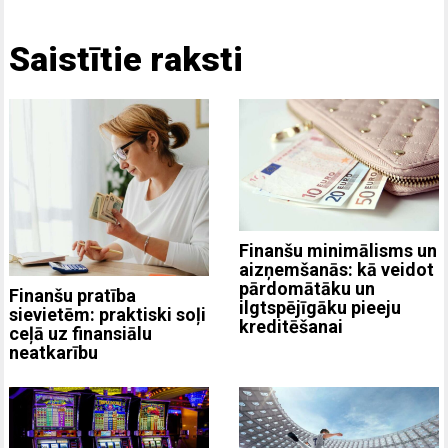
Saistītie raksti
Finanšu minimālisms un
aizņemšanās: kā veidot
pārdomātāku un
Finanšu pratība
ilgtspējīgāku pieeju
sievietēm: praktiski soļi
kreditēšanai
ceļā uz finansiālu
neatkarību