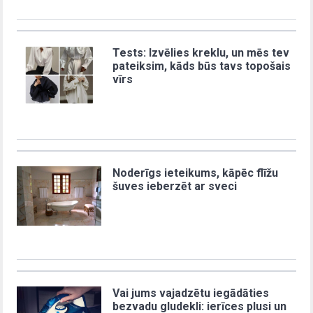
Tests: Izvēlies kreklu, un mēs tev
pateiksim, kāds būs tavs topošais
vīrs
Noderīgs ieteikums, kāpēc flīžu
šuves ieberzēt ar sveci
Vai jums vajadzētu iegādāties
bezvadu gludekli: ierīces plusi un