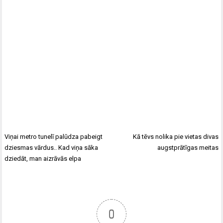
Viņai metro tunelī palūdza pabeigt
Kā tēvs nolika pie vietas divas
dziesmas vārdus.. Kad viņa sāka
augstprātīgas meitas
dziedāt, man aizrāvās elpa
0