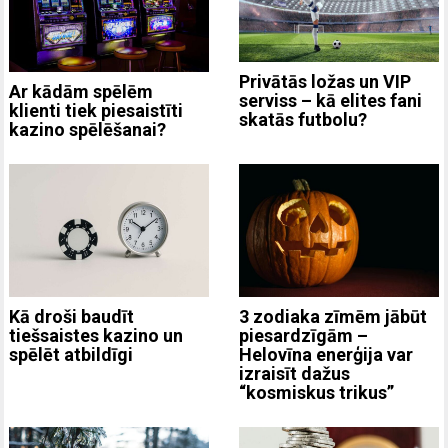
Privātās ložas un VIP
Ar kādām spēlēm
serviss – kā elites fani
klienti tiek piesaistīti
skatās futbolu?
kazino spēlēšanai?
3 zodiaka zīmēm jābūt
Kā droši baudīt
piesardzīgām –
tiešsaistes kazino un
Helovīna enerģija var
spēlēt atbildīgi
izraisīt dažus
“kosmiskus trikus”