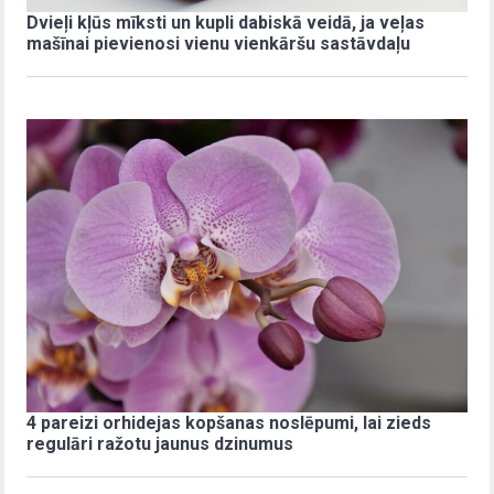
Dvieļi kļūs mīksti un kupli dabiskā veidā, ja veļas
mašīnai pievienosi vienu vienkāršu sastāvdaļu
4 pareizi orhidejas kopšanas noslēpumi, lai zieds
regulāri ražotu jaunus dzinumus