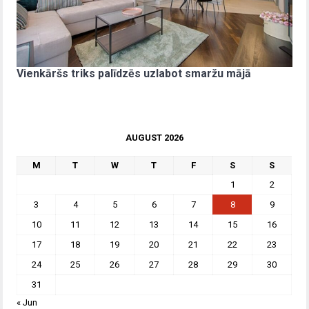
Vienkāršs triks palīdzēs uzlabot smaržu mājā
AUGUST 2026
M
T
W
T
F
S
S
1
2
3
4
5
6
7
8
9
10
11
12
13
14
15
16
17
18
19
20
21
22
23
24
25
26
27
28
29
30
31
« Jun