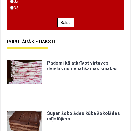
Jā
Nē
Balso
POPULĀRĀKIE RAKSTI
Padomi kā atbrīvot virtuves
dvieļus no nepatīkamas smakas
Super šokolādes kūka šokolādes
mīļotājiem