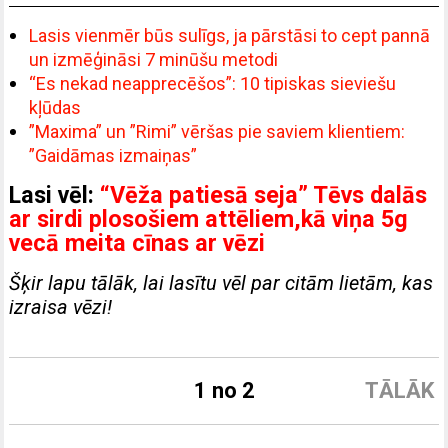
Lasis vienmēr būs sulīgs, ja pārstāsi to cept pannā
un izmēģināsi 7 minūšu metodi
“Es nekad neapprecēšos”: 10 tipiskas sieviešu
kļūdas
”Maxima” un ”Rimi” vēršas pie saviem klientiem:
”Gaidāmas izmaiņas”
Lasi vēl:
“Vēža patiesā seja” Tēvs dalās
ar sirdi plosošiem attēliem,kā viņa 5g
vecā meita cīnas ar vēzi
Šķir lapu tālāk, lai lasītu vēl par citām lietām, kas
izraisa vēzi!
1 no 2
TĀLĀK