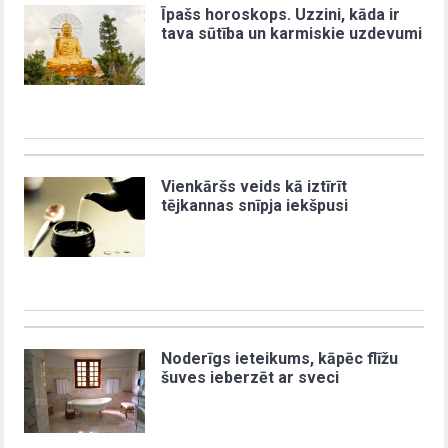
Īpašs horoskops. Uzzini, kāda ir
tava sūtība un karmiskie uzdevumi
Vienkāršs veids kā iztīrīt
tējkannas snīpja iekšpusi
Noderīgs ieteikums, kāpēc flīžu
šuves ieberzēt ar sveci