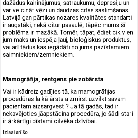
dažādus kairinājumus, satraukumu, depresiju un
var veicināt vēzi un daudzas citas saslimšanas.
Latvijā gan pārtikas nozares kvalitātes standarti
ir augstāki, nekā citur pasaulē, tāpēc mums šī
problēma ir mazākā. Tomēr, tāpat, ēdiet cik vien
jum maks un iespēja ļauj, bioloģiskus produktus,
vai arī tādus kas iegādāti no jums pazīstamiem
saimniekiem/zemniekiem.
Mamogrāfija, rentgens pie zobārsta
Vai ir kādreiz gadījies tā, ka mamogrāfijas
procedūras laikā ārsts aizmirst uzvilkt savam
pacientam aizsargvesti? Ja tā gadās, tad ir
nekavējoties jāapstādina procedūra, jo šādi stari
ir ārkārtīgi bīstami cilvēka dzīvībai.
Izlasi arī šo