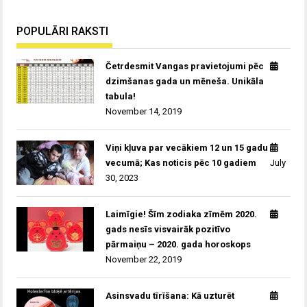
POPULĀRI RAKSTI
Četrdesmit Vangas pravietojumi pēc
dzimšanas gada un mēneša. Unikāla
tabula!
November 14, 2019
Viņi kļuva par vecākiem 12 un 15 gadu
vecumā; Kas noticis pēc 10 gadiem
July
30, 2023
Laimīgie! Šīm zodiaka zīmēm 2020.
gads nesīs visvairāk pozitīvo
pārmaiņu – 2020. gada horoskops
November 22, 2019
Asinsvadu tīrīšana: Kā uzturēt