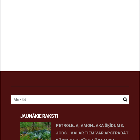
JAUNĀKIE RAKSTI
PETROLEJA, AMONJAKA ŠĶĪDUMS,
JODS… VAI AR TIEM VAR APSTRĀDĀT