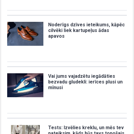
Noderīgs dzīves ieteikums, kāpēc
cilvēki liek kartupeļus ādas
apavos
Vai jums vajadzētu iegādāties
bezvadu gludekli: ierīces plusi un
mīnusi
Tests: Izvēlies kreklu, un mēs tev
pateiksim, kāds būs tavs topošais