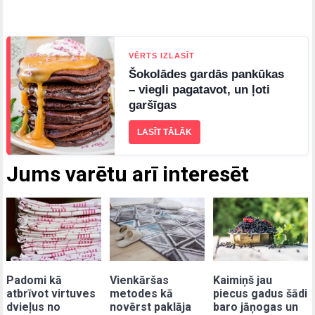
VĒRTS IZLASĪT
Šokolādes gardās pankūkas
– viegli pagatavot, un ļoti
garšīgas
LASĪT TĀLĀK
Jums varētu arī interesēt
Padomi kā
Vienkāršas
Kaimiņš jau
atbrīvot virtuves
metodes kā
piecus gadus šādi
dvieļus no
novērst paklāja
baro jāņogas un