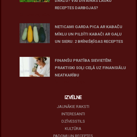
DĀRZU? VAI DĪVAINĀS LAUKU
RECEPTES DARBOJAS?
June 25, 2026
NETICAMI GARDA PICA AR KABAČU
MĪKLU UN PILDĪTI KABAČI AR GAĻU
UN SIERU: 2 BRĪNIŠĶĪGAS RECEPTES
June 25, 2026
FINANŠU PRATĪBA SIEVIETĒM:
PRAKTISKI SOĻI CEĻĀ UZ FINANSIĀLU
NEATKARĪBU
June 11, 2026
IZVĒLNE
JAUNĀKIE RAKSTI
INTERESANTI
DZĪVESSTILS
KULTŪRA
PADOMI UN RECEPTES