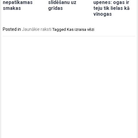
nepatīkamas
slīdēšanu uz
upenes: ogas ir
smakas
grīdas
teju tik lielas kā
vīnogas
Posted in
Jaunākie raksti
Tagged
Kas izraisa vēzi
Post
navigation