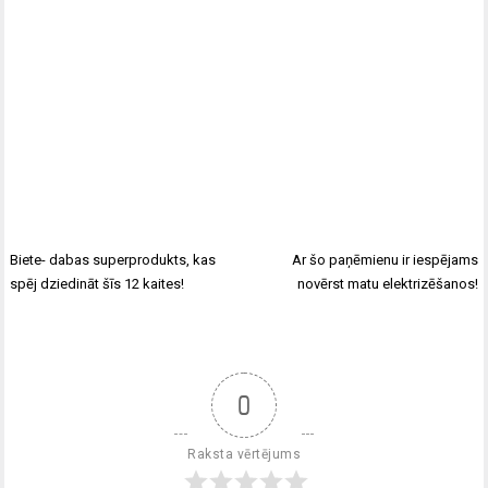
Biete- dabas superprodukts, kas
Ar šo paņēmienu ir iespējams
spēj dziedināt šīs 12 kaites!
novērst matu elektrizēšanos!
0
Raksta vērtējums