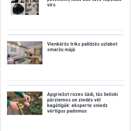
vīrs
Vienkāršs triks palīdzēs uzlabot
smaržu mājā
Apgriežot rozes šādi, tās lieliski
pārziemos un ziedēs vēl
bagātīgāk: eksperte sniedz
vērtīgus padomus