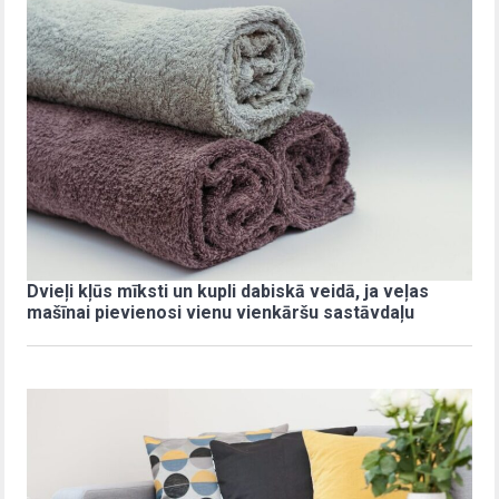
Dvieļi kļūs mīksti un kupli dabiskā veidā, ja veļas
mašīnai pievienosi vienu vienkāršu sastāvdaļu