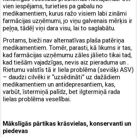
vien iespējams, turieties pa gabalu no
medikamentiem, kurus ražo visiem labi zināmi
farmācijas uzņēmumi, jo viņu galvenais mērķis ir
peļņa, tādēļ viņi dara visu, lai to saglabātu.
Protams, bieži nav alternatīvas plaša patēriņa
medikamentiem. Tomēr, parasti, kā likums ir tas,
kad farmācijas uzņēmumu zāles jālieto tikai tad,
kad tiešām vajadzīgas, nevis aiz pieraduma un .
Rietumu valstīs tā ir liela problēma (sevišķi ASV)
– daudzi cilvēki ir “uzsēdināti” uz dažādiem
medikamentiem un antidepresantiem, kas,
varbūt, īstermiņā palīdz, bet ilgtermiņā rada
lielas problēma veselībai.
Mākslīgās pārtikas krāsvielas, konservanti un
piedevas