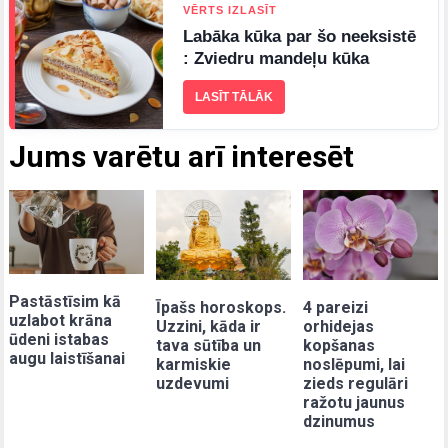
VĒRTS IZLASĪT
Labāka kūka par šo neeksistē
: Zviedru mandeļu kūka
LASĪT TĀLĀK
Jums varētu arī interesēt
Pastāstīsim kā
Īpašs horoskops.
4 pareizi
uzlabot krāna
Uzzini, kāda ir
orhidejas
ūdeni istabas
tava sūtība un
kopšanas
augu laistīšanai
karmiskie
noslēpumi, lai
uzdevumi
zieds regulāri
ražotu jaunus
dzinumus