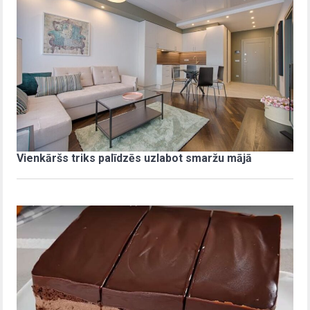
Vienkāršs triks palīdzēs uzlabot smaržu mājā