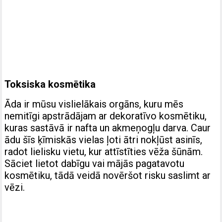
Toksiska kosmētika
Āda ir mūsu vislielākais orgāns, kuru mēs
nemitīgi apstrādājam ar dekoratīvo kosmētiku,
kuras sastāvā ir nafta un akmeņogļu darva. Caur
ādu šīs ķīmiskās vielas ļoti ātri nokļūst asinīs,
radot lielisku vietu, kur attīstīties vēža šūnām.
Sāciet lietot dabīgu vai mājās pagatavotu
kosmētiku, tādā veidā novēršot risku saslimt ar
vēzi.