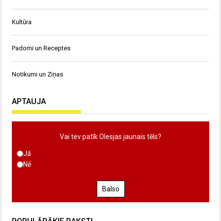
Kultūra
Padomi un Receptes
Notikumi un Ziņas
APTAUJA
Vai tev patīk Olesjas jaunais tēls?
Jā
Nē
Balso