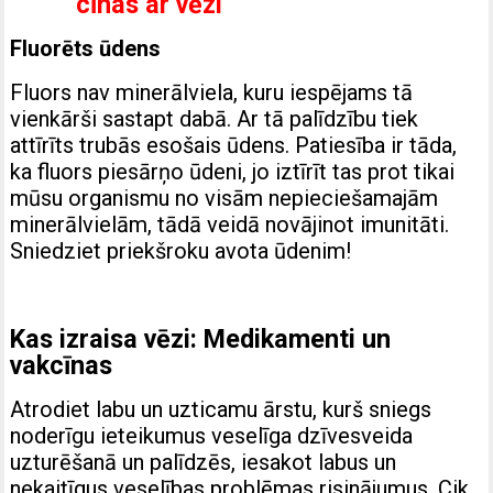
cīnas ar vēzi
Fluorēts ūdens
Fluors nav minerālviela, kuru iespējams tā
vienkārši sastapt dabā. Ar tā palīdzību tiek
attīrīts trubās esošais ūdens. Patiesība ir tāda,
ka fluors piesārņo ūdeni, jo iztīrīt tas prot tikai
mūsu organismu no visām nepieciešamajām
minerālvielām, tādā veidā novājinot imunitāti.
Sniedziet priekšroku avota ūdenim!
Kas izraisa vēzi: Medikamenti un
vakcīnas
Atrodiet labu un uzticamu ārstu, kurš sniegs
noderīgu ieteikumus veselīga dzīvesveida
uzturēšanā un palīdzēs, iesakot labus un
nekaitīgus veselības problēmas risinājumus. Cik