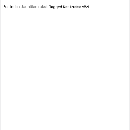
Posted in
Jaunākie raksti
Tagged
Kas izraisa vēzi
Post
navigation