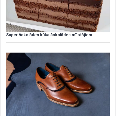
Super šokolādes kūka šokolādes mīļotājiem