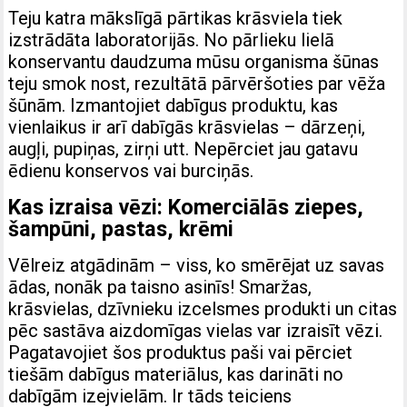
Teju katra mākslīgā pārtikas krāsviela tiek
izstrādāta laboratorijās. No pārlieku lielā
konservantu daudzuma mūsu organisma šūnas
teju smok nost, rezultātā pārvēršoties par vēža
šūnām. Izmantojiet dabīgus produktu, kas
vienlaikus ir arī dabīgās krāsvielas – dārzeņi,
augļi, pupiņas, zirņi utt. Nepērciet jau gatavu
ēdienu konservos vai burciņās.
Kas izraisa vēzi: Komerciālās ziepes,
šampūni, pastas, krēmi
Vēlreiz atgādinām – viss, ko smērējat uz savas
ādas, nonāk pa taisno asinīs! Smaržas,
krāsvielas, dzīvnieku izcelsmes produkti un citas
pēc sastāva aizdomīgas vielas var izraisīt vēzi.
Pagatavojiet šos produktus paši vai pērciet
tiešām dabīgus materiālus, kas darināti no
dabīgām izejvielām. Ir tāds teiciens