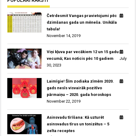
POPULĀRI RAKSTI
Četrdesmit Vangas pravietojumi pēc
dzimšanas gada un mēneša. Unikāla
tabula!
November 14, 2019
Viņi kļuva par vecākiem 12 un 15 gadu
vecumā; Kas noticis pēc 10 gadiem
July
30, 2023
Laimīgie! Šīm zodiaka zīmēm 2020.
gads nesīs visvairāk pozitīvo
pārmaiņu – 2020. gada horoskops
November 22, 2019
Asinsvadu tīrīšana: Kā uzturēt
asinsvadus tīrus un tonizētus – 5
zelta receptes