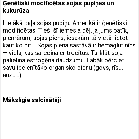
Ģenētiski modificētas sojas pupiņas un
kukurūza
Lielākā daļa sojas pupiņu Amerikā ir ģenētiski
modificētas. Tieši šī iemesla dēļ, ja jums patīk,
piemēram, sojas piens, iesakām tā vietā lietot
kaut ko citu. Sojas piena sastāvā ir hemaglutinīns
– viela, kas sarecina eritrocītus. Turklāt soja
palielina estrogēna daudzumu. Labāk pērciet
savu iecienītāko organisko pienu (govs, rīsu,
auzu…)
Mākslīgie saldinātāji