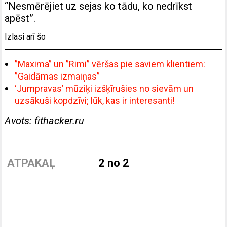
“Nesmērējiet uz sejas ko tādu, ko nedrīkst
apēst”.
Izlasi arī šo
”Maxima” un ”Rimi” vēršas pie saviem klientiem:
”Gaidāmas izmaiņas”
‘Jumpravas’ mūziķi izšķīrušies no sievām un
uzsākuši kopdzīvi; lūk, kas ir interesanti!
Avots: fithacker.ru
ATPAKAĻ
2 no 2