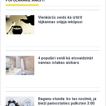
POPULĀRĀKIE RAKSTI
Vienkāršs veids kā iztīrīt
tējkannas snīpja iekšpusi
4 populāri veidi kā atsvaidzināt
vannas istabas aizkaru
Raganu stunda: ko tas nozīmē, ja
bieži pamostaties pulksten 3:00