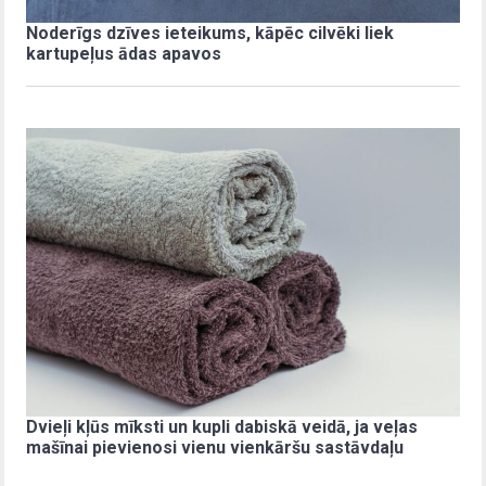
Noderīgs dzīves ieteikums, kāpēc cilvēki liek
kartupeļus ādas apavos
Dvieļi kļūs mīksti un kupli dabiskā veidā, ja veļas
mašīnai pievienosi vienu vienkāršu sastāvdaļu