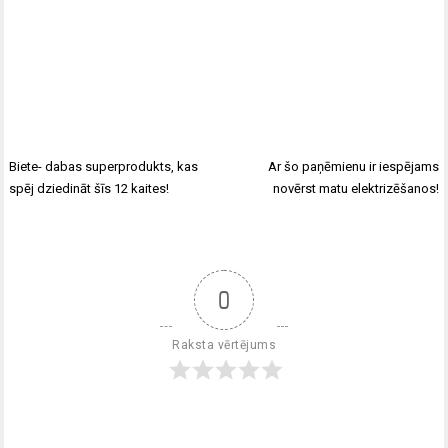
Biete- dabas superprodukts, kas
Ar šo paņēmienu ir iespējams
spēj dziedināt šīs 12 kaites!
novērst matu elektrizēšanos!
0
Raksta vērtējums