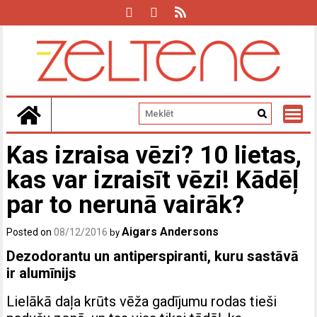
Skip
to
content
Kas izraisa vēzi? 10 lietas,
kas var izraisīt vēzi! Kādēļ
par to nerunā vairāk?
Aigars Andersons
Posted on
08/12/2016
by
Dezodorantu un antiperspiranti, kuru sastāvā
ir alumīnijs
Lielākā daļa krūts vēža gadījumu rodas tieši