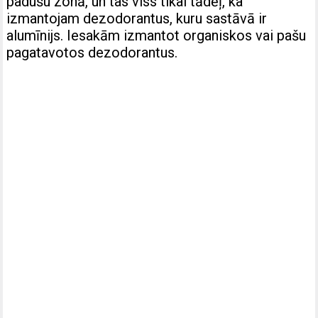
padušu zonā, un tas viss tikai tādēļ, ka
izmantojam dezodorantus, kuru sastāvā ir
alumīnijs. Iesakām izmantot organiskos vai pašu
pagatavotos dezodorantus.