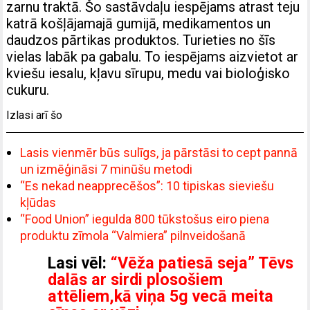
zarnu traktā. Šo sastāvdaļu iespējams atrast teju
katrā košļājamajā gumijā, medikamentos un
daudzos pārtikas produktos. Turieties no šīs
vielas labāk pa gabalu. To iespējams aizvietot ar
kviešu iesalu, kļavu sīrupu, medu vai bioloģisko
cukuru.
Izlasi arī šo
Lasis vienmēr būs sulīgs, ja pārstāsi to cept pannā
un izmēģināsi 7 minūšu metodi
“Es nekad neapprecēšos”: 10 tipiskas sieviešu
kļūdas
“Food Union” iegulda 800 tūkstošus eiro piena
produktu zīmola “Valmiera” pilnveidošanā
Lasi vēl:
“Vēža patiesā seja” Tēvs
dalās ar sirdi plosošiem
attēliem,kā viņa 5g vecā meita