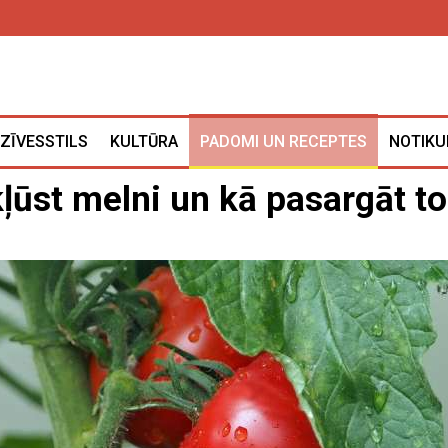
ZĪVESSTILS
KULTŪRA
PADOMI UN RECEPTES
NOTIKU
ļūst melni un kā pasargāt t