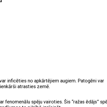
u
i var inficēties no apkārtējiem augiem. Patogēni var
ienkārši atrasties zemē.
ar fenomenālu spēju vairoties. Šis “ražas ēdājs” spē