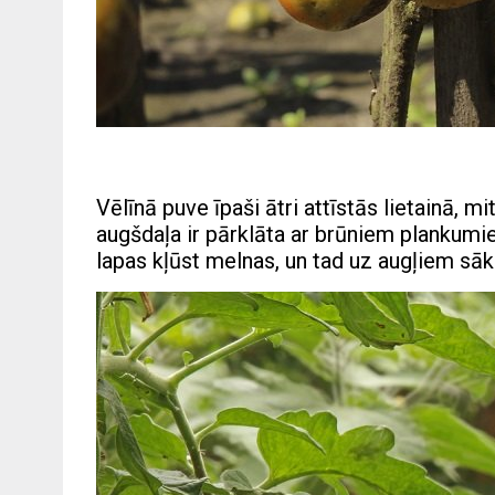
Vēlīnā puve īpaši ātri attīstās lietainā, 
augšdaļa ir pārklāta ar brūniem plankumi
lapas kļūst melnas, un tad uz augļiem sāk