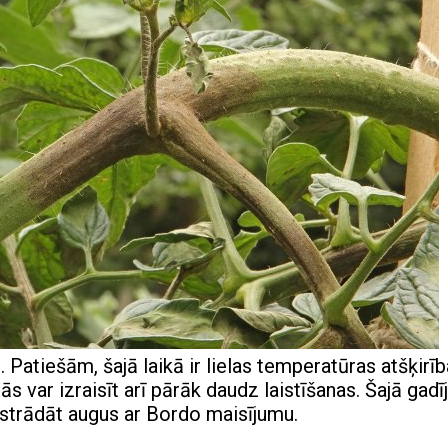
. Patiešām, šajā laikā ir lielas temperatūras atšķirī
ās var izraisīt arī pārāk daudz laistīšanas. Šajā gad
pstrādāt augus ar Bordo maisījumu.