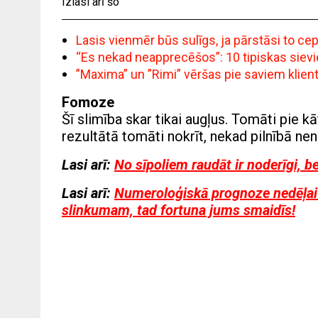
Izlasi arī šo
Lasis vienmēr būs sulīgs, ja pārstāsi to c
“Es nekad neapprecēšos”: 10 tipiskas siev
”Maxima” un ”Rimi” vēršas pie saviem klie
Fomoze
Šī slimība skar tikai augļus. Tomāti pie k
rezultātā tomāti nokrīt, nekad pilnībā ne
Lasi arī:
No sīpoliem raudāt ir noderīgi, b
Lasi arī:
Numeroloģiskā prognoze nedēļai n
slinkumam, tad fortuna jums smaidīs!