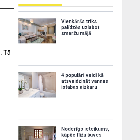
Vienkāršs triks
palīdzēs uzlabot
smaržu mājā
s. Tā
4 populāri veidi kā
atsvaidzināt vannas
istabas aizkaru
Noderīgs ieteikums,
kāpēc flīžu šuves