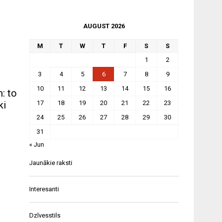
AUGUST 2026
M
T
W
T
F
S
S
1
2
3
4
5
6
7
8
9
10
11
12
13
14
15
16
m: to
17
18
19
20
21
22
23
ki
24
25
26
27
28
29
30
31
« Jun
Jaunākie raksti
Interesanti
Dzīvesstils