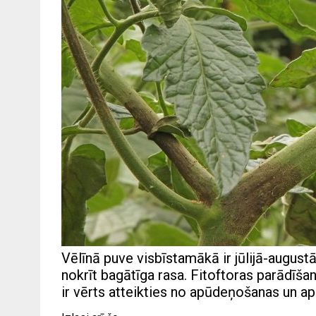
Vēlīnā puve visbīstamākā ir jūlijā-augustā
nokrīt bagātīga rasa. Fitoftoras parādīšan
ir vērts atteikties no apūdeņošanas un a