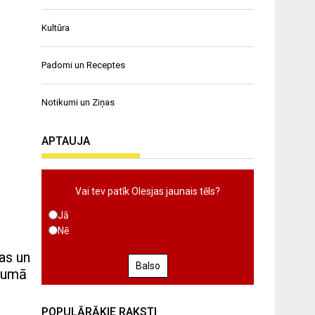
Kultūra
Padomi un Receptes
Notikumi un Ziņas
APTAUJA
Vai tev patīk Olesjas jaunais tēls?
Jā
Nē
bas un
Balso
ījumā
POPULĀRĀKIE RAKSTI