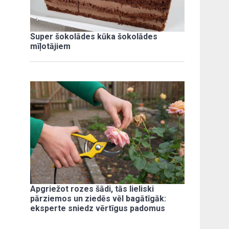
Super šokolādes kūka šokolādes
mīļotājiem
Apgriežot rozes šādi, tās lieliski
pārziemos un ziedēs vēl bagātīgāk:
eksperte sniedz vērtīgus padomus