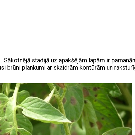
. Sākotnējā stadijā uz apakšējām lapām ir pamanā
si brūni plankumi ar skaidrām kontūrām un rakstur