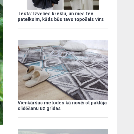
Tests: Izvēlies kreklu, un mēs tev
pateiksim, kāds būs tavs topošais vīrs
Vienkāršas metodes kā novērst paklāja
slīdēšanu uz grīdas