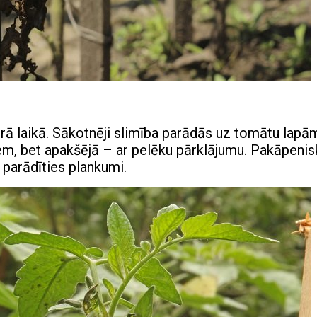
mitrā laikā. Sākotnēji slimība parādās uz tomātu lapā
em, bet apakšējā – ar pelēku pārklājumu. Pakāpenis
 parādīties plankumi.