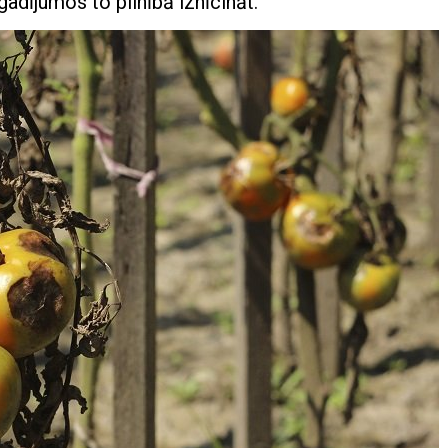
adījumos to pilnībā iznīcināt.