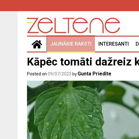
Skip
to
content
JAUNĀKIE RAKSTI
INTERESANTI
D
Kāpēc tomāti dažreiz k
Gunta Priedīte
Posted on
09/07/2023
by