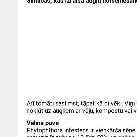
Slimības, kas izraisa augļu nomelnēšan
Arī tomāti saslimst, tāpat kā cilvēki. Viņ
nokļūt uz augļiem ar vēju, kompostu vai v
Vēlīnā puve
Phytophthora infestans ir vienkārša sēne 