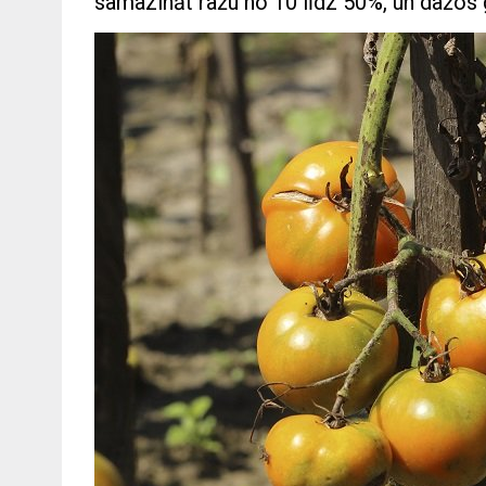
samazināt ražu no 10 līdz 50%, un dažos g