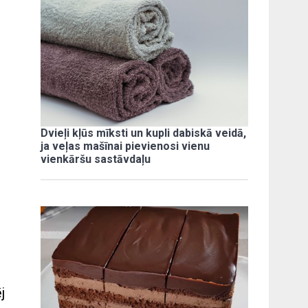
Dvieļi kļūs mīksti un kupli dabiskā veidā,
ja veļas mašīnai pievienosi vienu
vienkāršu sastāvdaļu
j