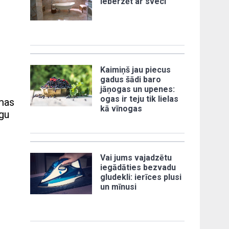
ieberzēt ar sveci
Kaimiņš jau piecus
gadus šādi baro
jāņogas un upenes:
ogas ir teju tik lielas
mas
kā vīnogas
īgu
Vai jums vajadzētu
iegādāties bezvadu
gludekli: ierīces plusi
un mīnusi