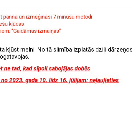
ept pannā un izmēģināsi 7 minūšu metodi
iešu kļūdas
ntiem: ”Gaidāmas izmaiņas”
āta kļūst melni. No tā slimība izplatās dziļi dārzeņo
nogatavojas.
et ne tad, kad sīpoli sabojājas dobēs
o 2023. gada 10. līdz 16. jūlijam: neļaujieties