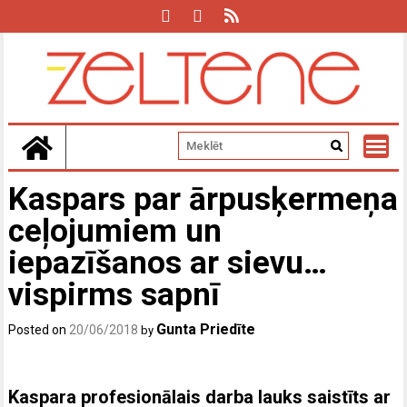
Skip
to
content
Kaspars par ārpusķermeņa
ceļojumiem un
iepazīšanos ar sievu…
vispirms sapnī
Gunta Priedīte
Posted on
20/06/2018
by
Kaspara profesionālais darba lauks saistīts ar