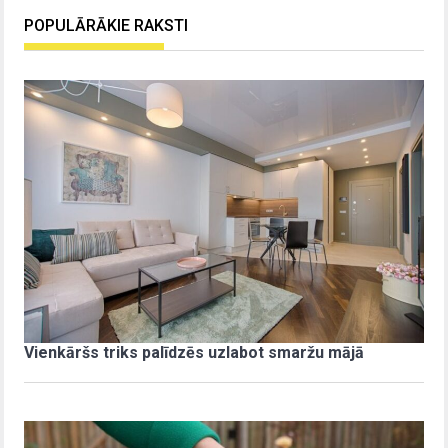
POPULĀRĀKIE RAKSTI
Vienkāršs triks palīdzēs uzlabot smaržu mājā