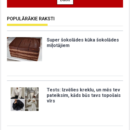
POPULĀRĀKIE RAKSTI
Super šokolādes kūka šokolādes
mīļotājiem
Tests: Izvēlies kreklu, un mēs tev
pateiksim, kāds būs tavs topošais
vīrs