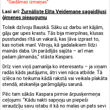
”Gaidāmas izmaiņas”
Lasi arī:
Žurnāliste Elita Veidemane sagaidījusi
ģimenes pieaugumu
Tolaik dzīvoju Bauskā. Sāku uz darbu iet kājām,
gāju gar upes krastu. Tās bija mierpilnas, klusas
pusstundas rītā un vakarā, kas ļāva izprast to,
kas notiek manī. Vēroju, kā gadalaikiem līdzi
mainās daba. Un parādījās sajūta – arī man
pašam jāmainās,” stāsta Kaspars.
Drīz vien viņš pamanīja ko interesantu – ja viņam
radās kāds jautājums, ātri vien nāca atbilde. Tā
izlēca no teikuma kādā rakstā vai veikala plakāta
stendā, atskanēja garāmgājēju sarunā.
Pēc tam sākās Kaspara pirmie ārpusķermeņa
ceļojumi. “Kādu nakti sapņoju un piepeši
ieraudzīju savu istabu it kā no malas un pats sevi