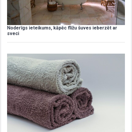
Noderīgs ieteikums, kāpēc flīžu šuves ieberzēt ar
sveci