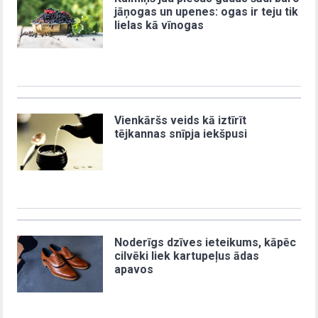
jāņogas un upenes: ogas ir teju tik
lielas kā vīnogas
Vienkāršs veids kā iztīrīt
tējkannas snīpja iekšpusi
Noderīgs dzīves ieteikums, kāpēc
cilvēki liek kartupeļus ādas
apavos