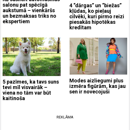
salonu pat spēcīgā
4 “dārgas” un “biežas”
aukstumā – vienkāršs
kļūdas, ko pieļauj
un bezmaksas triks no
cilvēki, kuri pirmo reizi
ekspertiem
piesakās hipotēkas
kredītam
Modes aizliegumi plus
5 pazīmes, ka tavs suns
izmēra figūrām, kas jau
tevi mīl visvairāk –
sen ir novecojuši
viena no tām var būt
kaitinoša
REKLĀMA