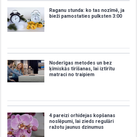
Raganu stunda: ko tas nozīmē, ja
bieži pamostaties pulksten 3:00
Noderīgas metodes un bez
ķīmiskās tīrīšanas, lai iztīrītu
matraci no traipiem
4 pareizi orhidejas kopšanas
noslēpumi, lai zieds regulāri
ražotu jaunus dzinumus