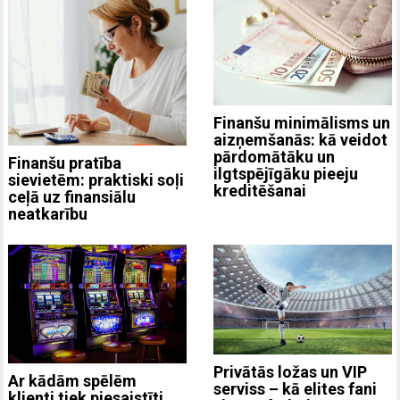
Finanšu minimālisms un
aizņemšanās: kā veidot
pārdomātāku un
Finanšu pratība
ilgtspējīgāku pieeju
sievietēm: praktiski soļi
kreditēšanai
ceļā uz finansiālu
neatkarību
Privātās ložas un VIP
Ar kādām spēlēm
serviss – kā elites fani
klienti tiek piesaistīti