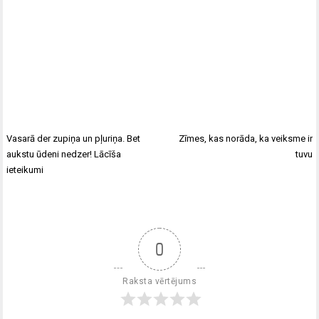
Vasarā der zupiņa un pļuriņa. Bet
Zīmes, kas norāda, ka veiksme ir
aukstu ūdeni nedzer! Lācīša
tuvu
ieteikumi
0
Raksta vērtējums