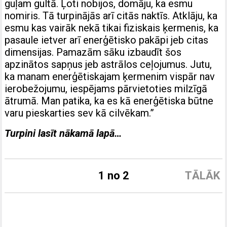
guļam gultā. Ļoti nobijos, domāju, ka esmu
nomiris. Tā turpinājās arī citās naktīs. Atklāju, ka
esmu kas vairāk nekā tikai fiziskais ķermenis, ka
pasaule ietver arī enerģētisko pakāpi jeb citas
dimensijas. Pamazām sāku izbaudīt šos
apzinātos sapņus jeb astrālos ceļojumus. Jutu,
ka manam enerģētiskajam ķermenim vispār nav
ierobežojumu, iespējams pārvietoties milzīgā
ātrumā. Man patika, ka es kā enerģētiska būtne
varu pieskarties sev kā cilvēkam.”
Turpini lasīt nākamā lapā…
1 no 2
TĀLĀK