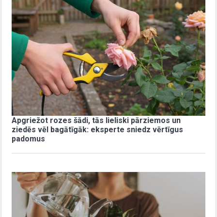
Apgriežot rozes šādi, tās lieliski pārziemos un
ziedēs vēl bagātīgāk: eksperte sniedz vērtīgus
padomus