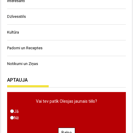
Interesanti
Dzīvesstils
Kultūra
Padomi un Receptes
Notikumi un Ziņas
APTAUJA
Vai tev patīk Olesjas jaunais tēls?
Jā
Nē
Balso