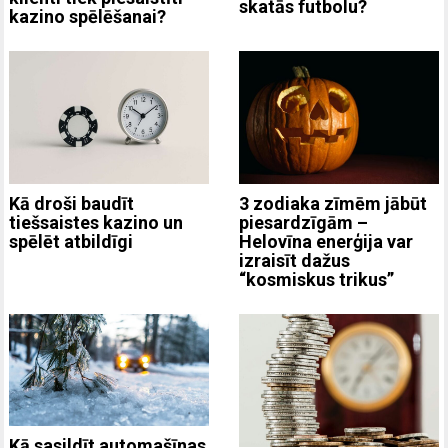
skatās futbolu?
kazino spēlēšanai?
3 zodiaka zīmēm jābūt
Kā droši baudīt
piesardzīgām –
tiešsaistes kazino un
Helovīna enerģija var
spēlēt atbildīgi
izraisīt dažus
“kosmiskus trikus”
Kā sasildīt automašīnas