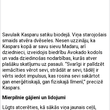
Savulaik Kasparu satiku biodejā. Viņa starojošais
smaids atvēra dvēseles. Nesen uzzināju, ka
Kaspars kopā ar savu sievu Madaru, arī
dziednieci, izveidojis biedrību Avokado kodols
un vada dziedinošas nodarbības, kurās atver
plašāku skatījumu uz pasauli. “Svarīgi ir palīdzēt
iemācīties vērot sevi, strādāt ar sevi, tādēļ ir
vērts iedot impulsus, kas rosina sevi sakārtot
gan enerģētiskajā, gan fiziskajā līmenī,” precizē
Kaspars.
Mierpilnie gājieni un lidojumi
Lūgts atcerēties, kā sākās viņa jaunais ceļš,