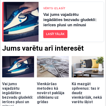
VĒRTS IZLASĪT
Vai jums vajadzētu
iegādāties bezvadu gludekli:
ierīces plusi un mīnusi
LASĪT TĀLĀK
Jums varētu arī interesēt
Vai jums
Vienkāršas
Kā mazgāt
vajadzētu
metodes kā
spilvenus: tas ir
iegādāties
novērst paklāja
daudz
bezvadu gludekli:
slīdēšanu uz
vienkāršāk, nekā
ierīces plusi un
grīdas
varētu šķist