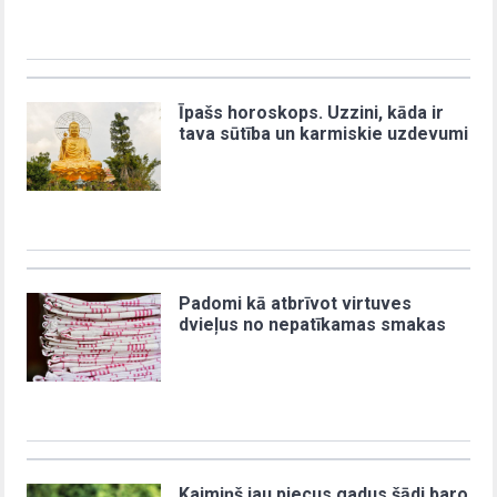
Īpašs horoskops. Uzzini, kāda ir
tava sūtība un karmiskie uzdevumi
Padomi kā atbrīvot virtuves
dvieļus no nepatīkamas smakas
Kaimiņš jau piecus gadus šādi baro