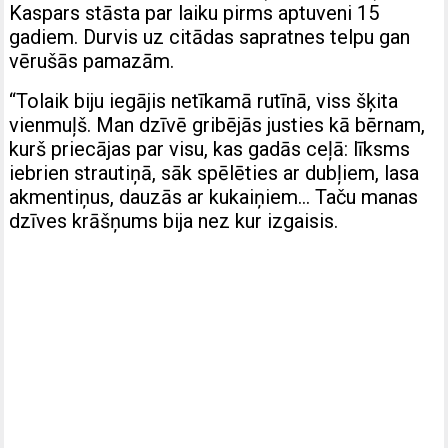
Kaspars stāsta par laiku pirms aptuveni 15
gadiem. Durvis uz citādas sapratnes telpu gan
vērušās pamazām.
“Tolaik biju iegājis netīkamā rutīnā, viss šķita
vienmuļš. Man dzīvē gribējās justies kā bērnam,
kurš priecājas par visu, kas gadās ceļā: līksms
iebrien strautiņā, sāk spēlēties ar dubļiem, lasa
akmentiņus, dauzās ar kukaiņiem… Taču manas
dzīves krāšņums bija nez kur izgaisis.