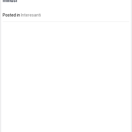
mīnusi
Posted in
Interesanti
Post
navigation