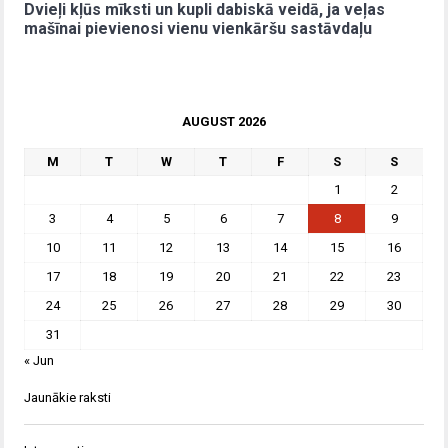
Dvieļi kļūs mīksti un kupli dabiskā veidā, ja veļas
mašīnai pievienosi vienu vienkāršu sastāvdaļu
AUGUST 2026
M
T
W
T
F
S
S
1
2
3
4
5
6
7
8
9
10
11
12
13
14
15
16
17
18
19
20
21
22
23
24
25
26
27
28
29
30
31
« Jun
Jaunākie raksti