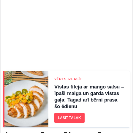
VĒRTS IZLASĪT
Vistas fileja ar mango salsu –
īpaši maiga un garda vistas
gaļa; Tagad arī bērni prasa
šo ēdienu
LASĪT TĀLĀK