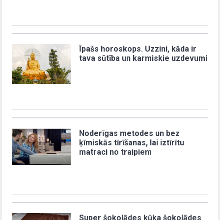
Īpašs horoskops. Uzzini, kāda ir
tava sūtība un karmiskie uzdevumi
Noderīgas metodes un bez
ķīmiskās tīrīšanas, lai iztīrītu
matraci no traipiem
Super šokolādes kūka šokolādes