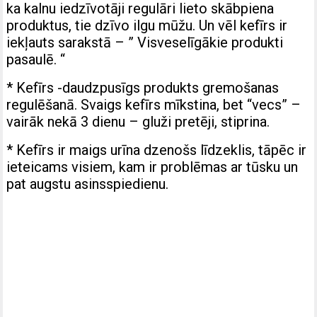
ka kalnu iedzīvotāji regulāri lieto skābpiena
produktus, tie dzīvo ilgu mūžu. Un vēl kefīrs ir
iekļauts sarakstā – ” Visveselīgākie produkti
pasaulē. “
* Kefīrs -daudzpusīgs produkts gremošanas
regulēšanā. Svaigs kefīrs mīkstina, bet “vecs” –
vairāk nekā 3 dienu – gluži pretēji, stiprina.
* Kefīrs ir maigs urīna dzenošs līdzeklis, tāpēc ir
ieteicams visiem, kam ir problēmas ar tūsku un
pat augstu asinsspiedienu.