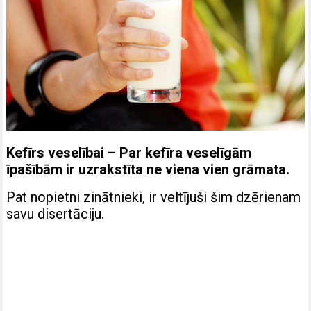
Kefīrs veselībai – Par kefīra veselīgām
īpašībām ir uzrakstīta ne viena vien grāmata.
Pat nopietni zinātnieki, ir veltījuši šim dzērienam
savu disertāciju.