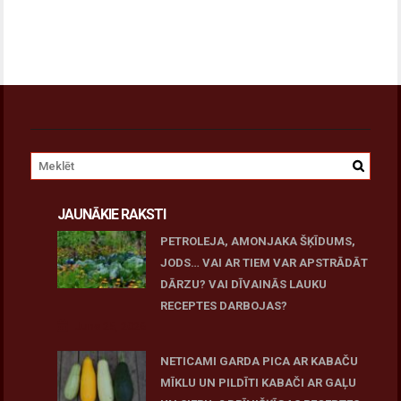
JAUNĀKIE RAKSTI
PETROLEJA, AMONJAKA ŠĶĪDUMS,
JODS… VAI AR TIEM VAR APSTRĀDĀT
DĀRZU? VAI DĪVAINĀS LAUKU
RECEPTES DARBOJAS?
June 25, 2026
NETICAMI GARDA PICA AR KABAČU
MĪKLU UN PILDĪTI KABAČI AR GAĻU