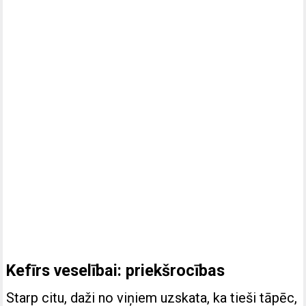
Kefīrs veselībai: priekšrocības
Starp citu, daži no viņiem uzskata, ka tieši tāpēc,