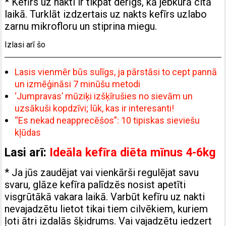
* Kefīrs uz nakti ir tikpat derīgs, kā jebkurā citā
laikā. Turklāt izdzertais uz nakts kefīrs uzlabo
zarnu mikrofloru un stiprina miegu.
Izlasi arī šo
Lasis vienmēr būs sulīgs, ja pārstāsi to cept pannā
un izmēģināsi 7 minūšu metodi
‘Jumpravas’ mūziķi izšķīrušies no sievām un
uzsākuši kopdzīvi; lūk, kas ir interesanti!
“Es nekad neapprecēšos”: 10 tipiskas sieviešu
kļūdas
Lasi arī:
Ideāla kefīra diēta mīnus 4-6kg
* Ja jūs zaudējat vai vienkārši regulējat savu
svaru, glāze kefīra palīdzēs nosist apetīti
visgrūtākā vakara laikā. Varbūt kefīru uz nakti
nevajadzētu lietot tikai tiem cilvēkiem, kuriem
ļoti ātri izdalās šķidrums. Vai vajadzētu iedzert