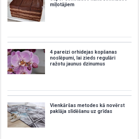
mīļotājiem
4 pareizi orhidejas kopšanas
noslēpumi, lai zieds regulāri
ražotu jaunus dzinumus
Vienkāršas metodes kā novērst
paklāja slīdēšanu uz grīdas