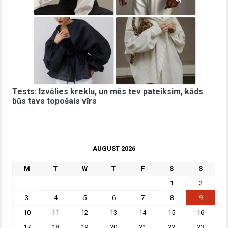
Tests: Izvēlies kreklu, un mēs tev pateiksim, kāds
būs tavs topošais vīrs
AUGUST 2026
M
T
W
T
F
S
S
1
2
3
4
5
6
7
8
9
10
11
12
13
14
15
16
17
18
19
20
21
22
23