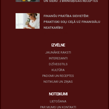
UN SIERU: 2 BRĪNIŠĶĪGAS RECEPTES
June 25, 2026
FINANŠU PRATĪBA SIEVIETĒM:
PRAKTISKI SOĻI CEĻĀ UZ FINANSIĀLU
NEATKARĪBU
June 11, 2026
IZVĒLNE
JAUNĀKIE RAKSTI
INTERESANTI
DZĪVESSTILS
KULTŪRA
PADOMI UN RECEPTES
NOTIKUMI UN ZIŅAS
NOTEIKUMI
LIETOŠANA
PAR MUMS UN KONTAKTI