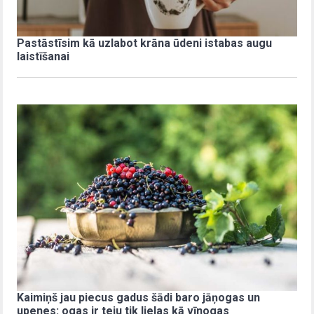
Pastāstīsim kā uzlabot krāna ūdeni istabas augu
laistīšanai
Kaimiņš jau piecus gadus šādi baro jāņogas un
upenes: ogas ir teju tik lielas kā vīnogas