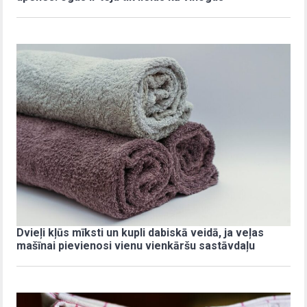
Dvieļi kļūs mīksti un kupli dabiskā veidā, ja veļas
mašīnai pievienosi vienu vienkāršu sastāvdaļu