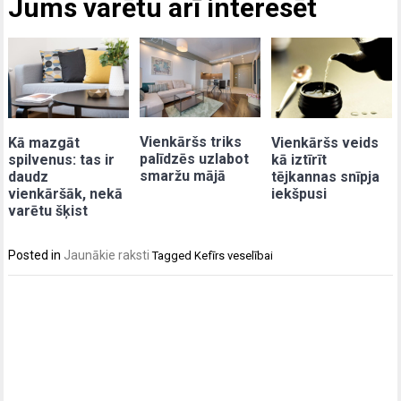
Jums varētu arī interesēt
Vienkāršs triks
Kā mazgāt
Vienkāršs veids
palīdzēs uzlabot
spilvenus: tas ir
kā iztīrīt
smaržu mājā
daudz
tējkannas snīpja
vienkāršāk, nekā
iekšpusi
varētu šķist
Posted in
Jaunākie raksti
Tagged
Kefīrs veselībai
Post
navigation