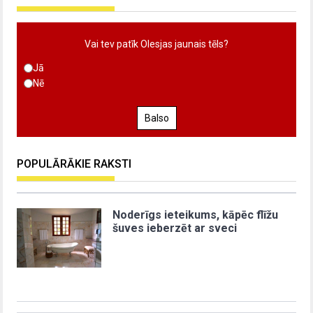
Vai tev patīk Olesjas jaunais tēls?
Jā
Nē
Balso
POPULĀRĀKIE RAKSTI
Noderīgs ieteikums, kāpēc flīžu
šuves ieberzēt ar sveci