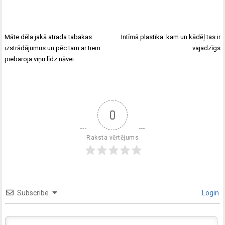
Māte dēla jakā atrada tabakas
Intīmā plastika: kam un kādēļ tas ir
izstrādājumus un pēc tam ar tiem
vajadzīgs
piebaroja viņu līdz nāvei
0
Raksta vērtējums
Subscribe
Login