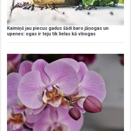
Kaimiņš jau piecus gadus šādi baro jāņogas un
upenes: ogas ir teju tik lielas kā vīnogas