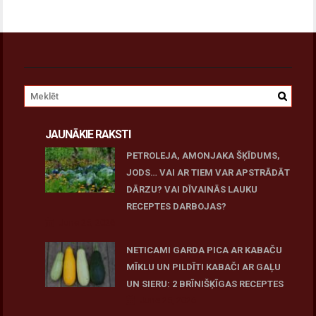
JAUNĀKIE RAKSTI
PETROLEJA, AMONJAKA ŠĶĪDUMS,
JODS… VAI AR TIEM VAR APSTRĀDĀT
DĀRZU? VAI DĪVAINĀS LAUKU
RECEPTES DARBOJAS?
June 25, 2026
NETICAMI GARDA PICA AR KABAČU
MĪKLU UN PILDĪTI KABAČI AR GAĻU
UN SIERU: 2 BRĪNIŠĶĪGAS RECEPTES
June 25, 2026