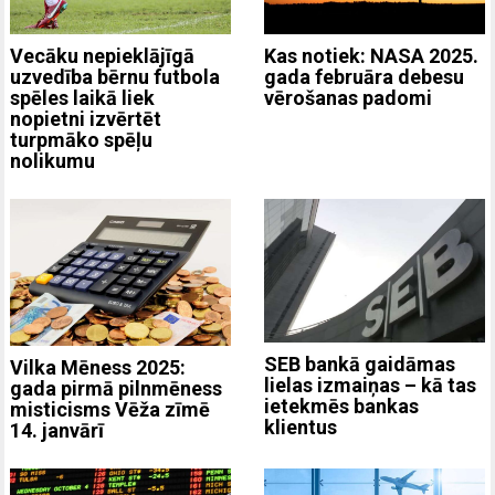
Vecāku nepieklājīgā
Kas notiek: NASA 2025.
uzvedība bērnu futbola
gada februāra debesu
spēles laikā liek
vērošanas padomi
nopietni izvērtēt
turpmāko spēļu
nolikumu
SEB bankā gaidāmas
Vilka Mēness 2025:
lielas izmaiņas – kā tas
gada pirmā pilnmēness
ietekmēs bankas
misticisms Vēža zīmē
klientus
14. janvārī