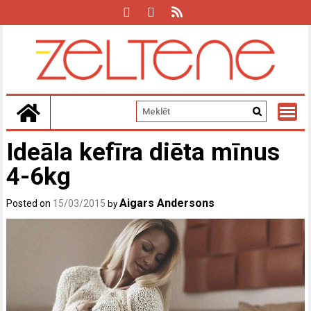
Skip
to
content
Ideāla kefīra diēta mīnus
4-6kg
Aigars Andersons
Posted on
15/03/2015
by