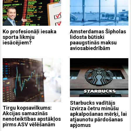
Ko profesionāļi iesaka
Amsterdamas Šipholas
sporta likmju
lidosta būtiski
iesācējiem?
paaugstinās maksu
aviosabiedrībām
Starbucks vadītājs
Tirgu kopsavilkums:
izvirza četru minūšu
Akcijas samazinās
apkalpošanas mērķi, lai
nenoteiktības apstākļos
atjaunotu pārdošanas
pirms ASV vēlēšanām
apjomus