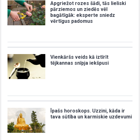
Apgriežot rozes šādi, tās lieliski
pārziemos un ziedēs vēl
bagātīgāk: eksperte sniedz
vērtīgus padomus
Vienkāršs veids kā iztīrīt
tējkannas snīpja iekšpusi
Īpašs horoskops. Uzzini, kāda ir
tava sūtība un karmiskie uzdevumi