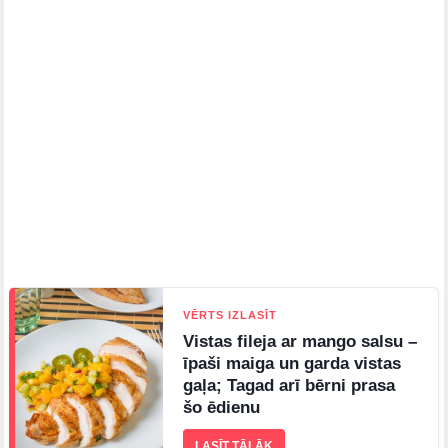
VĒRTS IZLASĪT
Vistas fileja ar mango salsu –
īpaši maiga un garda vistas
gaļa; Tagad arī bērni prasa
šo ēdienu
LASĪT TĀLĀK