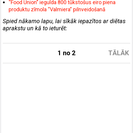
“Food Union” iegulda 800 tūkstošus eiro piena
produktu zīmola “Valmiera” pilnveidošanā
Spied nākamo lapu, lai sīkāk iepazītos ar diētas
aprakstu un kā to ieturēt:
1 no 2
TĀLĀK