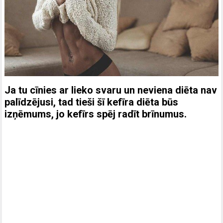
Ja tu cīnies ar lieko svaru un neviena diēta nav
palīdzējusi, tad tieši šī kefīra diēta būs
izņēmums, jo kefīrs spēj radīt brīnumus.