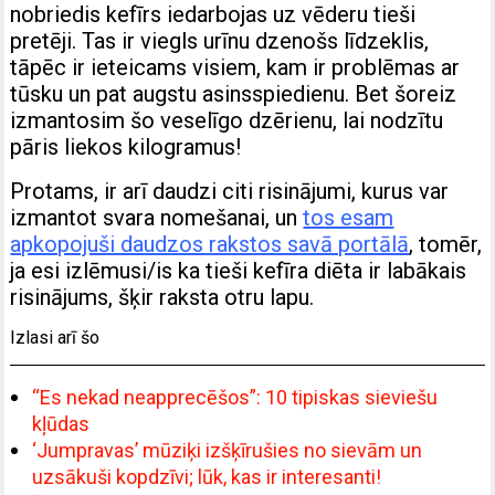
nobriedis kefīrs iedarbojas uz vēderu tieši
pretēji. Tas ir viegls urīnu dzenošs līdzeklis,
tāpēc ir ieteicams visiem, kam ir problēmas ar
tūsku un pat augstu asinsspiedienu. Bet šoreiz
izmantosim šo veselīgo dzērienu, lai nodzītu
pāris liekos kilogramus!
Protams, ir arī daudzi citi risinājumi, kurus var
izmantot svara nomešanai, un
tos esam
apkopojuši daudzos rakstos savā portālā
, tomēr,
ja esi izlēmusi/is ka tieši kefīra diēta ir labākais
risinājums, šķir raksta otru lapu.
Izlasi arī šo
“Es nekad neapprecēšos”: 10 tipiskas sieviešu
kļūdas
‘Jumpravas’ mūziķi izšķīrušies no sievām un
uzsākuši kopdzīvi; lūk, kas ir interesanti!