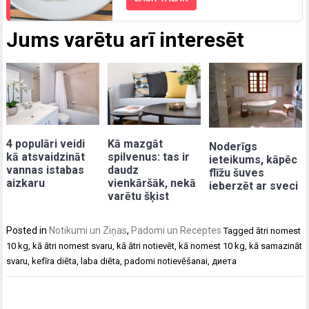
Jums varētu arī interesēt
4 populāri veidi
Kā mazgāt
Noderīgs
kā atsvaidzināt
spilvenus: tas ir
ieteikums, kāpēc
vannas istabas
daudz
flīžu šuves
aizkaru
vienkāršāk, nekā
ieberzēt ar sveci
varētu šķist
Posted in
Notikumi un Ziņas
,
Padomi un Receptes
Tagged
ātri nomest
10 kg
,
kā ātri nomest svaru
,
kā ātri notievēt
,
kā nomest 10 kg
,
kā samazināt
svaru
,
kefīra diēta
,
laba diēta
,
padomi notievēšanai
,
диета
Post