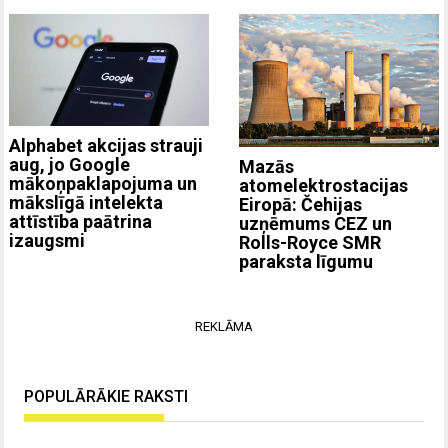
Alphabet akcijas strauji
aug, jo Google
Mazās
mākoņpaklapojuma un
atomelektrostacijas
mākslīgā intelekta
Eiropā: Čehijas
attīstība paātrina
uzņēmums CEZ un
izaugsmi
Rolls-Royce SMR
paraksta līgumu
REKLĀMA
POPULĀRĀKIE RAKSTI