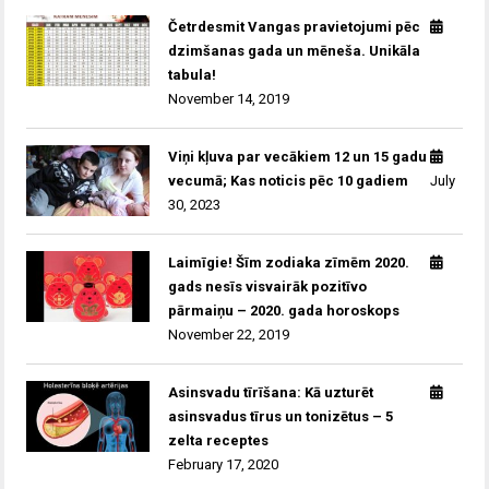
Četrdesmit Vangas pravietojumi pēc
dzimšanas gada un mēneša. Unikāla
tabula!
November 14, 2019
Viņi kļuva par vecākiem 12 un 15 gadu
vecumā; Kas noticis pēc 10 gadiem
July
30, 2023
Laimīgie! Šīm zodiaka zīmēm 2020.
gads nesīs visvairāk pozitīvo
pārmaiņu – 2020. gada horoskops
November 22, 2019
Asinsvadu tīrīšana: Kā uzturēt
asinsvadus tīrus un tonizētus – 5
zelta receptes
February 17, 2020