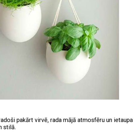
 radoši pakārt virvē, rada mājā atmosfēru un ietaupa
 stilā.