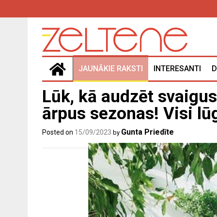
Skip
to
content
JAUNĀKIE RAKSTI
INTERESANTI
D
Lūk, kā audzēt svaigu
ārpus sezonas! Visi lū
Gunta Priedīte
Posted on
15/09/2023
by