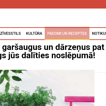
ZĪVESSTILS
KULTŪRA
PADOMI UN RECEPTES
NOTIKU
s garšaugus un dārzeņus pat
gs jūs dalīties noslēpumā!