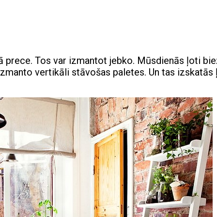
ā prece. Tos var izmantot jebko. Mūsdienās ļoti bie
izmanto vertikāli stāvošas paletes. Un tas izskatās 