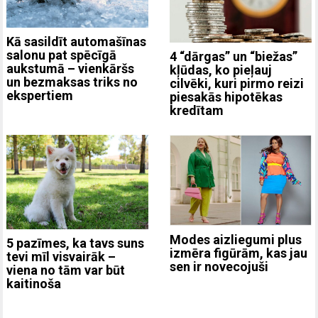
Kā sasildīt automašīnas
salonu pat spēcīgā
4 “dārgas” un “biežas”
aukstumā – vienkāršs
kļūdas, ko pieļauj
un bezmaksas triks no
cilvēki, kuri pirmo reizi
ekspertiem
piesakās hipotēkas
kredītam
Modes aizliegumi plus
5 pazīmes, ka tavs suns
izmēra figūrām, kas jau
tevi mīl visvairāk –
sen ir novecojuši
viena no tām var būt
kaitinoša