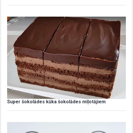
Super šokolādes kūka šokolādes mīļotājiem