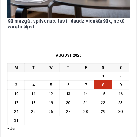
Kā mazgāt spilvenus: tas ir daudz vienkāršāk, nekā
varētu šķist
AUGUST 2026
M
T
W
T
F
S
S
1
2
3
4
5
6
7
8
9
10
11
12
13
14
15
16
17
18
19
20
21
22
23
24
25
26
27
28
29
30
31
« Jun