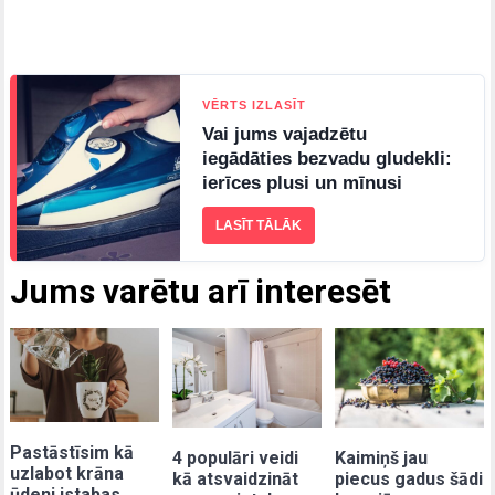
VĒRTS IZLASĪT
Vai jums vajadzētu
iegādāties bezvadu gludekli:
ierīces plusi un mīnusi
LASĪT TĀLĀK
Jums varētu arī interesēt
Pastāstīsim kā
4 populāri veidi
Kaimiņš jau
uzlabot krāna
kā atsvaidzināt
piecus gadus šādi
ūdeni istabas