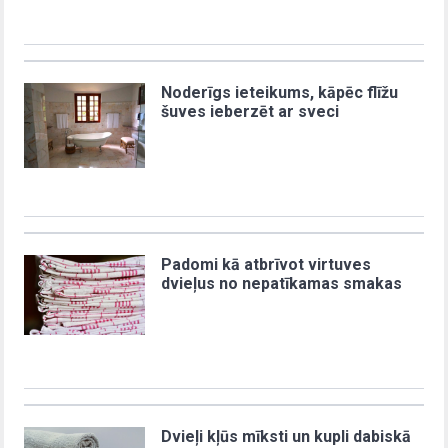
Noderīgs ieteikums, kāpēc flīžu
šuves ieberzēt ar sveci
Padomi kā atbrīvot virtuves
dvieļus no nepatīkamas smakas
Dvieļi kļūs mīksti un kupli dabiskā