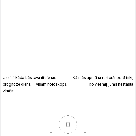
Uzzini, kāda būs tava rītdienas
Kā mūs apmāna restorānos: 5 triki,
prognoze dienai – visām horoskopa
ko viesmīļi jums nestāsta
zīmēm
0