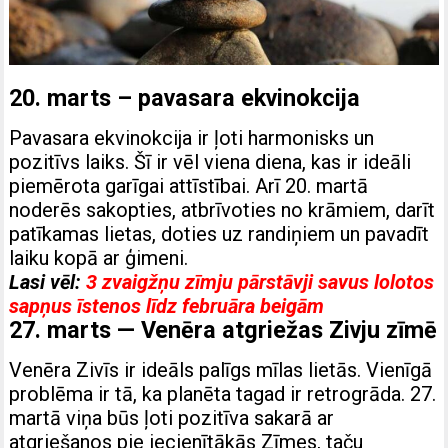
20. marts – pavasara ekvinokcija
Pavasara ekvinokcija ir ļoti harmonisks un
pozitīvs laiks. Šī ir vēl viena diena, kas ir ideāli
piemērota garīgai attīstībai. Arī 20. martā
noderēs sakopties, atbrīvoties no krāmiem, darīt
patīkamas lietas, doties uz randiņiem un pavadīt
laiku kopā ar ģimeni.
Lasi vēl:
3 zvaigžņu zīmju pārstāvji savus lolotos
sapņus īstenos līdz februāra beigām
27. marts — Venēra atgriežas Zivju zīmē
Venēra Zivīs ir ideāls palīgs mīlas lietās. Vienīgā
problēma ir tā, ka planēta tagad ir retrogrāda. 27.
martā viņa būs ļoti pozitīva sakarā ar
atgriešanos pie iecienītākās Zīmes, taču