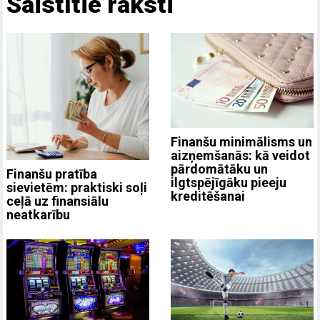
Saistītie raksti
Finanšu minimālisms un
aizņemšanās: kā veidot
pārdomātāku un
Finanšu pratība
ilgtspējīgāku pieeju
sievietēm: praktiski soļi
kreditēšanai
ceļā uz finansiālu
neatkarību