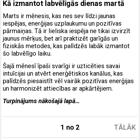
Kā izmantot labvēlīgās dienas martā
Marts ir mēnesis, kas nes sev līdzi jaunas
iespējas, enerģijas uzplaukumu un pozitīvas
pārmaiņas. Tā ir lieliska iespēja ne tikai izvirzīt
jaunus mērķus, bet arī praktizēt garīgās un
fiziskās metodes, kas palīdzēs labāk izmantot
šo labvēlīgo laiku.
Šajā mēnesī īpaši svarīgi ir uzticēties savai
intuīcijai un atvērt enerģētiskos kanālus, kas
palīdzēs piesaistīt vēl vairāk pozitīvas enerģijas
un harmonizēt attiecības ar apkārtējiem.
Turpinājums nākošajā lapā…
1 no 2
TĀLĀK