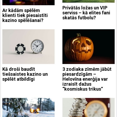
Privātās ložas un VIP
Ar kādām spēlēm
serviss – kā elites fani
klienti tiek piesaistīti
skatās futbolu?
kazino spēlēšanai?
3 zodiaka zīmēm jābūt
Kā droši baudīt
piesardzīgām –
tiešsaistes kazino un
Helovīna enerģija var
spēlēt atbildīgi
izraisīt dažus
“kosmiskus trikus”