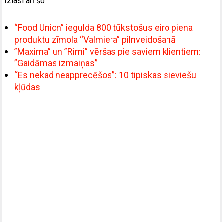
Izlasi arī šo
“Food Union” iegulda 800 tūkstošus eiro piena
produktu zīmola “Valmiera” pilnveidošanā
”Maxima” un ”Rimi” vēršas pie saviem klientiem:
”Gaidāmas izmaiņas”
“Es nekad neapprecēšos”: 10 tipiskas sieviešu
kļūdas