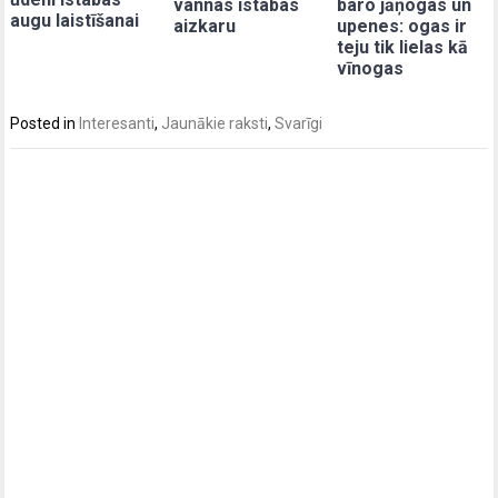
vannas istabas
baro jāņogas un
augu laistīšanai
aizkaru
upenes: ogas ir
teju tik lielas kā
vīnogas
Posted in
Interesanti
,
Jaunākie raksti
,
Svarīgi
Post
navigation