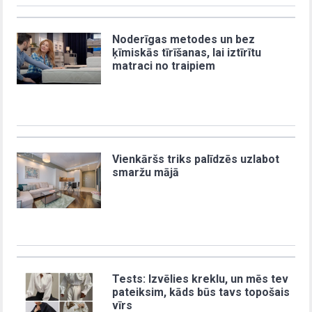
Noderīgas metodes un bez
ķīmiskās tīrīšanas, lai iztīrītu
matraci no traipiem
Vienkāršs triks palīdzēs uzlabot
smaržu mājā
Tests: Izvēlies kreklu, un mēs tev
pateiksim, kāds būs tavs topošais
vīrs