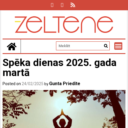
Skip
to
content
Spēka dienas 2025. gada
martā
Gunta Priedīte
Posted on
24/02/2025
by