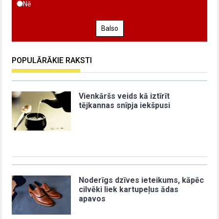
Nē
Balso
POPULĀRĀKIE RAKSTI
Vienkāršs veids kā iztīrīt
tējkannas snīpja iekšpusi
Noderīgs dzīves ieteikums, kāpēc
cilvēki liek kartupeļus ādas
apavos