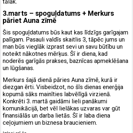
tālāk.
3.marts – spoguļdatums + Merkurs
pāriet Auna zīmē
Šis spoguļdatums būs kaut kas līdzīgs garīgajam
palīgam. Pasauli valdīs skaitlis 3, tāpēc jums un
man būs vieglāk izprast sevi un savu būtību un
noteikt nākotnes mērķus. Šī ir diena, kad
noderēs garīgās prakses, baznīcas apmeklēšana
un lūgšanas.
Merkurs šajā dienā pāries Auna zīmē, kurā ir
diezgan ērti. Visbeidzot, no šīs dienas enerģija
kopumā sāks mainīties labvēlīgā virzienā.
Konkrēti 3. martā gaidāmi lieli panākumi
komunikācijā, bet vēl lielākas uzvaras var gūt
finansiālās un darba lietās. Šī ir laba diena
ceļojumiem un biznesa braucieniem.